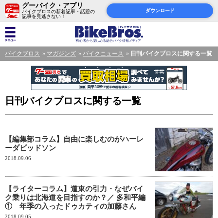
グーバイク・アプリ
ダウンロード
バイクブロスの新着記事・話題の
記事を見逃さない！
バイクブロス
マガジンズ
バイクニュース
日刊バイクブロスに関する一覧
日刊バイクブロスに関する一覧
【編集部コラム】自由に楽しむのがハーレ
ーダビッドソン
2018.09.06
【ライターコラム】道東の引力・なぜバイ
ク乗りは北海道を目指すのか？／ 多和平編
① 年季の入ったドゥカティの加藤さん
2018.09.05