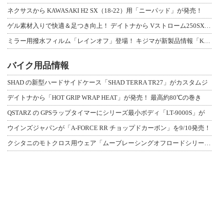
ネクサスから KAWASAKI H2 SX（18-22）用「ニーパッド」が発売！
ゲル素材入りで快適＆足つき向上！ デイトナから Vストローム250SX用「快適ロ
ミラー用撥水フィルム「レインオフ」登場！ キジマが新製品情報「KIJIMA NE
バイク用品情報
SHAD の新型ハードサイドケース「SHAD TERRA TR27」がカスタムジ
デイトナから「HOT GRIP WRAP HEAT」が発売！ 最高約80℃の巻き
QSTARZ の GPSラップタイマーにシリーズ最小ボディ「LT-9000S」が
ウインズジャパンが「A-FORCE RR チョップドカーボン」を9/10発売！
クシタニのモトクロス用ウェア「ムーブレーシングオフロードシリーズ」3アイテムが登