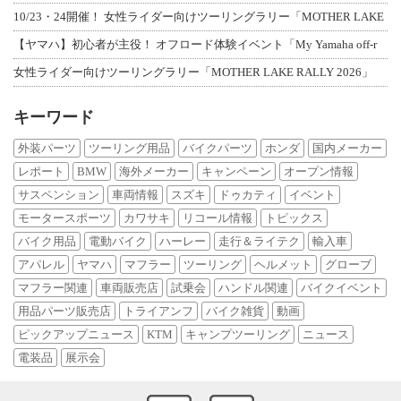
10/23・24開催！ 女性ライダー向けツーリングラリー「MOTHER LAKE
【ヤマハ】初心者が主役！ オフロード体験イベント「My Yamaha off-r
女性ライダー向けツーリングラリー「MOTHER LAKE RALLY 2026」
キーワード
外装パーツ
ツーリング用品
バイクパーツ
ホンダ
国内メーカー
レポート
BMW
海外メーカー
キャンペーン
オープン情報
サスペンション
車両情報
スズキ
ドゥカティ
イベント
モータースポーツ
カワサキ
リコール情報
トピックス
バイク用品
電動バイク
ハーレー
走行＆ライテク
輸入車
アパレル
ヤマハ
マフラー
ツーリング
ヘルメット
グローブ
マフラー関連
車両販売店
試乗会
ハンドル関連
バイクイベント
用品パーツ販売店
トライアンフ
バイク雑貨
動画
ピックアップニュース
KTM
キャンプツーリング
ニュース
電装品
展示会