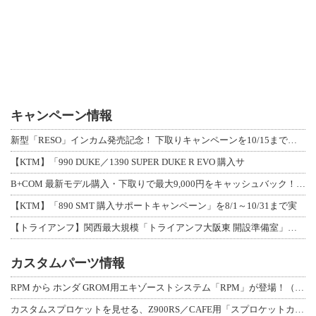
キャンペーン情報
新型「RESO」インカム発売記念！ 下取りキャンペーンを10/15まで延長して開
【KTM】「990 DUKE／1390 SUPER DUKE R EVO 購入サ
B+COM 最新モデル購入・下取りで最大9,000円をキャッシュバック！「B+F
【KTM】「890 SMT 購入サポートキャンペーン」を8/1～10/31まで実
【トライアンフ】関西最大規模「トライアンフ大阪東 開設準備室」がオープン！ 限定
カスタムパーツ情報
RPM から ホンダ GROM用エキゾーストシステム「RPM」が登場！（動画あり
カスタムスプロケットを見せる、Z900RS／CAFE用「スプロケットカバーフルキ