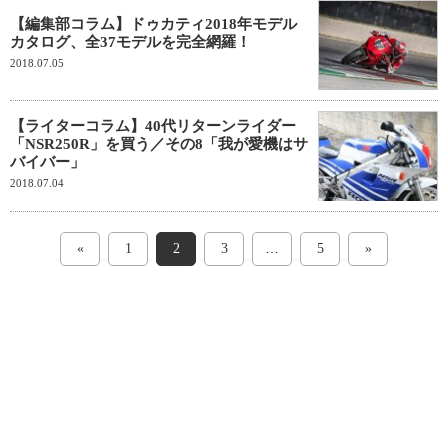
【編集部コラム】ドゥカティ2018年モデル
カタログ、全37モデルを完全網羅！
2018.07.05
【ライターコラム】40代リターンライダー
「NSR250R」を買う／その8「我が愛機はサ
バイバー」
2018.07.04
«
1
2
3
…
5
»