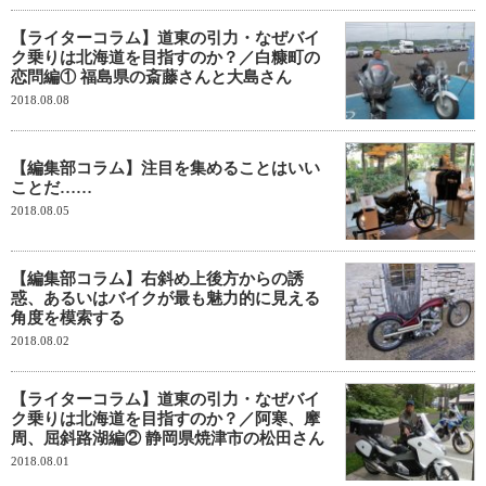
【ライターコラム】道東の引力・なぜバイ
ク乗りは北海道を目指すのか？／白糠町の
恋問編① 福島県の斎藤さんと大島さん
2018.08.08
【編集部コラム】注目を集めることはいい
ことだ……
2018.08.05
【編集部コラム】右斜め上後方からの誘
惑、あるいはバイクが最も魅力的に見える
角度を模索する
2018.08.02
【ライターコラム】道東の引力・なぜバイ
ク乗りは北海道を目指すのか？／阿寒、摩
周、屈斜路湖編② 静岡県焼津市の松田さん
2018.08.01