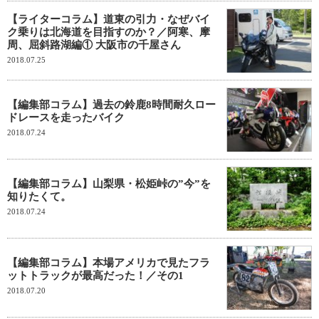
【ライターコラム】道東の引力・なぜバイ
ク乗りは北海道を目指すのか？／阿寒、摩
周、屈斜路湖編① 大阪市の千屋さん
2018.07.25
【編集部コラム】過去の鈴鹿8時間耐久ロー
ドレースを走ったバイク
2018.07.24
【編集部コラム】山梨県・松姫峠の”今”を
知りたくて。
2018.07.24
【編集部コラム】本場アメリカで見たフラ
ットトラックが最高だった！／その1
2018.07.20