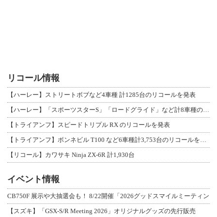
リコール情報
【ハーレー】ストリートボブなど4車種 計1285台のリコールを発表
【ハーレー】「スポーツスターS」「ロードグライド」など計8車種のリコールを発表
【トライアンフ】スピードトリプル RX のリコールを発表
【トライアンフ】ボンネビル T100 など6車種計3,753台のリコールを発表
【リコール】カワサキ Ninja ZX-6R 計1,930台
イベント情報
CB750F 展示や大抽選会も！ 8/22開催「2026グッドスマイルミーティン
【スズキ】「GSX-S/R Meeting 2026」オリジナルグッズの先行販売