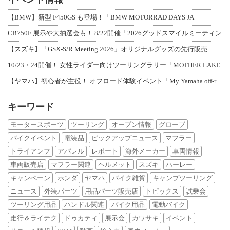
【BMW】新型 F450GS も登場！「BMW MOTORRAD DAYS JA
CB750F 展示や大抽選会も！ 8/22開催「2026グッドスマイルミーティン
【スズキ】「GSX-S/R Meeting 2026」オリジナルグッズの先行販売
10/23・24開催！ 女性ライダー向けツーリングラリー「MOTHER LAKE
【ヤマハ】初心者が主役！ オフロード体験イベント「My Yamaha off-r
キーワード
モータースポーツ
ツーリング
オープン情報
グローブ
バイクイベント
電装品
ピックアップニュース
マフラー
トライアンフ
アパレル
レポート
海外メーカー
車両情報
車両販売店
マフラー関連
ヘルメット
スズキ
ハーレー
キャンペーン
ホンダ
ヤマハ
バイク雑貨
キャンプツーリング
ニュース
外装パーツ
用品パーツ販売店
トピックス
試乗会
ツーリング用品
ハンドル関連
バイク用品
電動バイク
走行＆ライテク
ドゥカティ
展示会
カワサキ
イベント