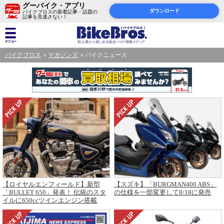
グーバイク・アプリ
ダウンロード
バイクブロスの新着記事・話題の
記事を見逃さない！
バイクブロス
マガジンズ
バイクニュース
【ロイヤルエンフィールド】新型
【スズキ】「BURGMAN400 ABS」
「BULLET 650」発表！ 伝統のスタ
の仕様を一部変更して8/18に発売
イルに650ccツインエンジン搭載