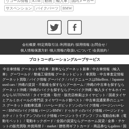
リコール情報
KTM
動画
輸入車
国内メーカー
サスペンション
バイクパーツ
BMW
会社概要
特定商取引法
利用規約
採用情報
お問合せ
個人情報保護方針
個人情報の取扱いについて
会員規約
プロトコーポレーショングループサービス
中古車情報 グーネット中古車
新車ならグーネット新車
中古車情報（輸入
車） グーワールド
整備工場情報 グーネットピット
車買取・中古車査定情報
グーネット買取
バイク情報 グーバイク
バイクニュースはBikeBros.
Japanese
used cars
沖縄の賃貸・不動産を探すならグーホーム
沖縄の中古車を探すなら
グーネット沖縄
沖縄のバイクを探すならグーバイク沖縄
輸入タイヤ＆ホイー
ルならAUTOWAY
タイヤ交換・取付・販売店検索はタイヤピット
国産タイヤ
とアルミホイールの専門店 タイヤワールド館ベスト
中古車流通業界のニュー
ス グーネット自動車流通
ハーレーダビッドソンのバイク情報 バージンハーレ
ー
BMWのバイク情報 バージンBMW
ドゥカティのバイク情報 バージンドゥ
カティ
トライアンフのバイク情報 バージントライアンフ
フル電動自転車（電
動モペット）
電動キックボード
全国の賃貸ならグーホーム賃貸
金券・チケ
ットの販売買取 外貨両替 J・market
贈答用ギフトカード・商品券ならgalireo
国