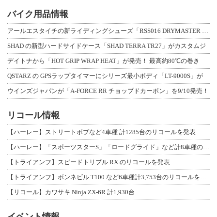
バイク用品情報
アールエスタイチの新ライディングシューズ「RSS016 DRYMASTER スト
SHAD の新型ハードサイドケース「SHAD TERRA TR27」がカスタムジ
デイトナから「HOT GRIP WRAP HEAT」が発売！ 最高約80℃の巻き
QSTARZ の GPSラップタイマーにシリーズ最小ボディ「LT-9000S」が
ウインズジャパンが「A-FORCE RR チョップドカーボン」を9/10発売！
リコール情報
【ハーレー】ストリートボブなど4車種 計1285台のリコールを発表
【ハーレー】「スポーツスターS」「ロードグライド」など計8車種のリコールを発表
【トライアンフ】スピードトリプル RX のリコールを発表
【トライアンフ】ボンネビル T100 など6車種計3,753台のリコールを発表
【リコール】カワサキ Ninja ZX-6R 計1,930台
イベント情報