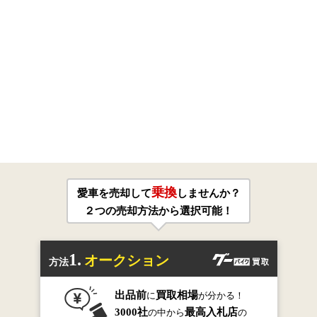
乗換
愛車を売却して
しませんか？
２つの売却方法から選択可能！
1.
オークション
方法
出品前
買取相場
に
が分かる！
3000社
最高入札店
の中から
の