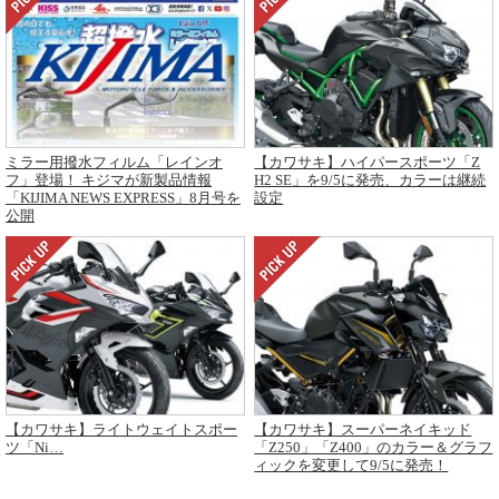
ミラー用撥水フィルム「レインオ
【カワサキ】ハイパースポーツ「Z
フ」登場！ キジマが新製品情報
H2 SE」を9/5に発売、カラーは継続
「KIJIMA NEWS EXPRESS」8月号を
設定
公開
【カワサキ】ライトウェイトスポー
【カワサキ】スーパーネイキッド
ツ「Ni…
「Z250」「Z400」のカラー＆グラフ
ィックを変更して9/5に発売！