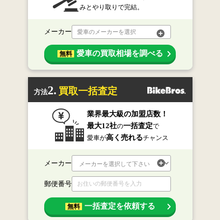
みとやり取りで完結。
メーカー
愛車のメーカーを選択
愛車の買取相場を調べる
無料
2.
買取一括査定
方法
業界最大級の加盟店数！
最大12社
一括査定
の
で
高く売れる
愛車が
チャンス
メーカー
郵便番号
一括査定を依頼する
無料