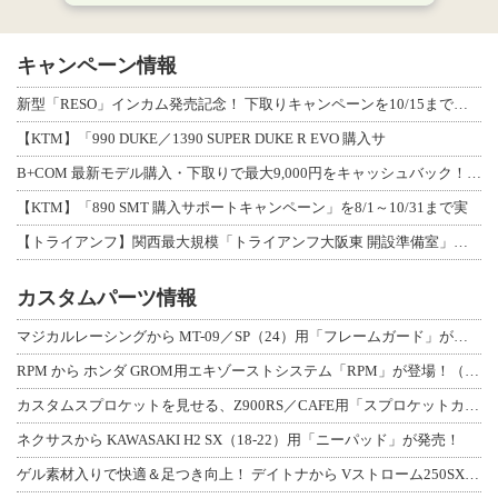
キャンペーン情報
新型「RESO」インカム発売記念！ 下取りキャンペーンを10/15まで延長して開
【KTM】「990 DUKE／1390 SUPER DUKE R EVO 購入サ
B+COM 最新モデル購入・下取りで最大9,000円をキャッシュバック！「B+F
【KTM】「890 SMT 購入サポートキャンペーン」を8/1～10/31まで実
【トライアンフ】関西最大規模「トライアンフ大阪東 開設準備室」がオープン！ 限定
カスタムパーツ情報
マジカルレーシングから MT-09／SP（24）用「フレームガード」が登場！
RPM から ホンダ GROM用エキゾーストシステム「RPM」が登場！（動画あり
カスタムスプロケットを見せる、Z900RS／CAFE用「スプロケットカバーフルキ
ネクサスから KAWASAKI H2 SX（18-22）用「ニーパッド」が発売！
ゲル素材入りで快適＆足つき向上！ デイトナから Vストローム250SX用「快適ロ