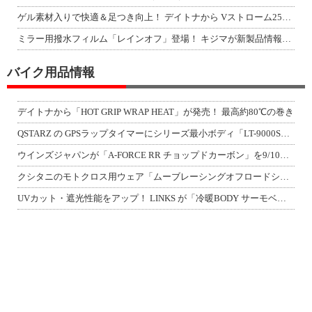
ゲル素材入りで快適＆足つき向上！ デイトナから Vストローム250SX用「快適ロ
ミラー用撥水フィルム「レインオフ」登場！ キジマが新製品情報「KIJIMA NE
バイク用品情報
デイトナから「HOT GRIP WRAP HEAT」が発売！ 最高約80℃の巻き
QSTARZ の GPSラップタイマーにシリーズ最小ボディ「LT-9000S」が
ウインズジャパンが「A-FORCE RR チョップドカーボン」を9/10発売！
クシタニのモトクロス用ウェア「ムーブレーシングオフロードシリーズ」3アイテムが登
UVカット・遮光性能をアップ！ LINKS が「冷暖BODY サーモベスト」改良