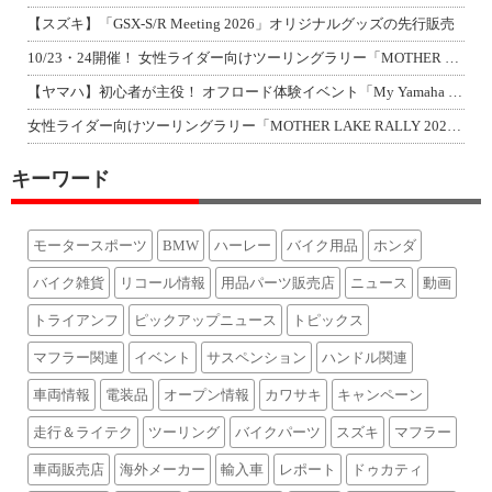
【スズキ】「GSX-S/R Meeting 2026」オリジナルグッズの先行販売
10/23・24開催！ 女性ライダー向けツーリングラリー「MOTHER LAKE
【ヤマハ】初心者が主役！ オフロード体験イベント「My Yamaha off-r
女性ライダー向けツーリングラリー「MOTHER LAKE RALLY 2026」
キーワード
モータースポーツ
BMW
ハーレー
バイク用品
ホンダ
バイク雑貨
リコール情報
用品パーツ販売店
ニュース
動画
トライアンフ
ピックアップニュース
トピックス
マフラー関連
イベント
サスペンション
ハンドル関連
車両情報
電装品
オープン情報
カワサキ
キャンペーン
走行＆ライテク
ツーリング
バイクパーツ
スズキ
マフラー
車両販売店
海外メーカー
輸入車
レポート
ドゥカティ