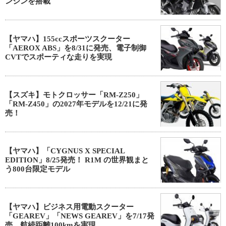
ンジンを搭載
【ヤマハ】155ccスポーツスクーター
「AEROX ABS」を8/31に発売、電子制御
CVTでスポーティな走りを実現
【スズキ】モトクロッサー「RM-Z250」
「RM-Z450」の2027年モデルを12/21に発
売！
【ヤマハ】「CYGNUS X SPECIAL
EDITION」8/25発売！ R1M の世界観まと
う800台限定モデル
【ヤマハ】ビジネス用電動スクーター
「GEAREV」「NEWS GEAREV」を7/17発
売、航続距離100kmを実現