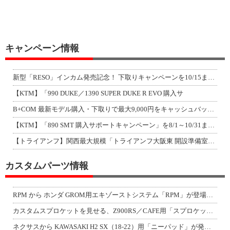
キャンペーン情報
新型「RESO」インカム発売記念！ 下取りキャンペーンを10/15まで延長して開
【KTM】「990 DUKE／1390 SUPER DUKE R EVO 購入サ
B+COM 最新モデル購入・下取りで最大9,000円をキャッシュバック！「B+F
【KTM】「890 SMT 購入サポートキャンペーン」を8/1～10/31まで実
【トライアンフ】関西最大規模「トライアンフ大阪東 開設準備室」がオープン！ 限定
カスタムパーツ情報
RPM から ホンダ GROM用エキゾーストシステム「RPM」が登場！（動画あり
カスタムスプロケットを見せる、Z900RS／CAFE用「スプロケットカバーフルキ
ネクサスから KAWASAKI H2 SX（18-22）用「ニーパッド」が発売！