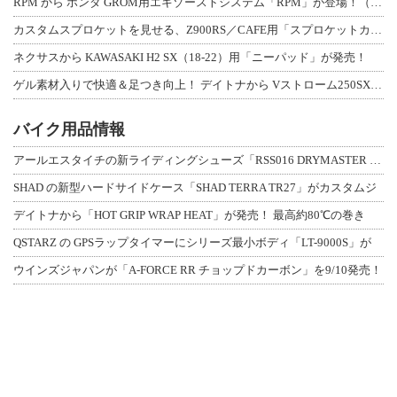
RPM から ホンダ GROM用エキゾーストシステム「RPM」が登場！（動画あり
カスタムスプロケットを見せる、Z900RS／CAFE用「スプロケットカバーフルキ
ネクサスから KAWASAKI H2 SX（18-22）用「ニーパッド」が発売！
ゲル素材入りで快適＆足つき向上！ デイトナから Vストローム250SX用「快適ロ
バイク用品情報
アールエスタイチの新ライディングシューズ「RSS016 DRYMASTER スト
SHAD の新型ハードサイドケース「SHAD TERRA TR27」がカスタムジ
デイトナから「HOT GRIP WRAP HEAT」が発売！ 最高約80℃の巻き
QSTARZ の GPSラップタイマーにシリーズ最小ボディ「LT-9000S」が
ウインズジャパンが「A-FORCE RR チョップドカーボン」を9/10発売！