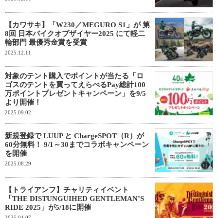
【カワサキ】「W230／MEGURO S1」が 第
8回 日本バイクオブザイヤー2025 にて軽二
輪部門 最優秀金賞を受賞
2025.12.11
対象のテント購入でポイントが当たる「ロ
ゴスのテントを買ってえらべるPay総計100
万ポイントプレゼントキャンペーン」を9/5
より開催！
2025.09.02
新規登録で LUUP と ChargeSPOT（R）が
60分無料！ 9/1～30までコラボキャンペーン
を開催
2025.08.29
【トライアンフ】チャリティイベント
「THE DISTUNGUIHED GENTLEMAN’S
RIDE 2025」が5/18に開催
2025.04.07