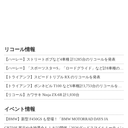
リコール情報
【ハーレー】ストリートボブなど4車種 計1285台のリコールを発表
【ハーレー】「スポーツスターS」「ロードグライド」など計8車種のリコールを発表
【トライアンフ】スピードトリプル RX のリコールを発表
【トライアンフ】ボンネビル T100 など6車種計3,753台のリコールを発表
【リコール】カワサキ Ninja ZX-6R 計1,930台
イベント情報
【BMW】新型 F450GS も登場！「BMW MOTORRAD DAYS JA
CB750F 展示や大抽選会も！ 8/22開催「2026グッドスマイルミーティン