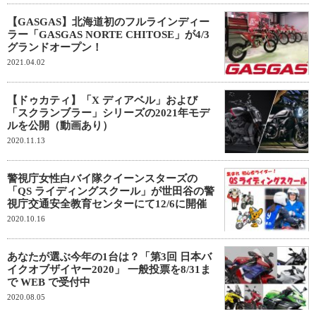
【GASGAS】北海道初のフルラインディー
ラー「GASGAS NORTE CHITOSE」が4/3
グランドオープン！
2021.04.02
【ドゥカティ】「X ディアベル」および
「スクランブラー」シリーズの2021年モデ
ルを公開（動画あり）
2020.11.13
警視庁女性白バイ隊クイーンスターズの
「QS ライディングスクール」が世田谷の警
視庁交通安全教育センターにて12/6に開催
2020.10.16
あなたが選ぶ今年の1台は？「第3回 日本バ
イクオブザイヤー2020」 一般投票を8/31ま
で WEB で受付中
2020.08.05