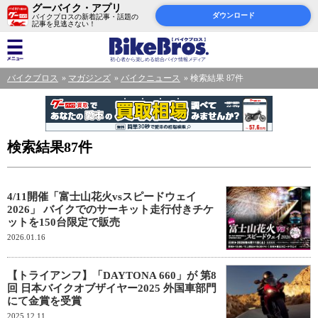
グーバイク・アプリ
ダウンロード
バイクブロスの新着記事・話題の
記事を見逃さない！
バイクブロス
マガジンズ
バイクニュース
検索結果 87件
検索結果87件
4/11開催「富士山花火vsスピードウェイ
2026」 バイクでのサーキット走行付きチケ
ットを150台限定で販売
2026.01.16
【トライアンフ】「DAYTONA 660」が 第8
回 日本バイクオブザイヤー2025 外国車部門
にて金賞を受賞
2025.12.11