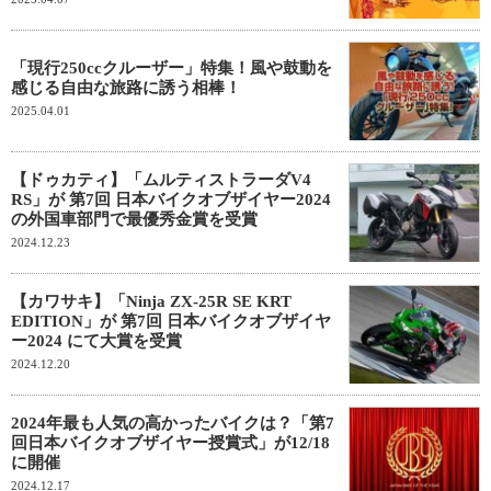
「現行250ccクルーザー」特集！風や鼓動を
感じる自由な旅路に誘う相棒！
2025.04.01
【ドゥカティ】「ムルティストラーダV4
RS」が 第7回 日本バイクオブザイヤー2024
の外国車部門で最優秀金賞を受賞
2024.12.23
【カワサキ】「Ninja ZX-25R SE KRT
EDITION」が 第7回 日本バイクオブザイヤ
ー2024 にて大賞を受賞
2024.12.20
2024年最も人気の高かったバイクは？「第7
回日本バイクオブザイヤー授賞式」が12/18
に開催
2024.12.17