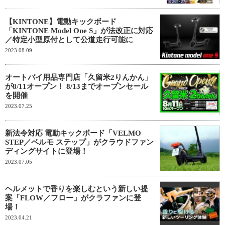
【KINTONE】電動キックボード
「KINTONE Model One S」が法改正に対応
／特定小型原付として公道走行可能に
2023.08.09
オートバイ用品専門店「久留米2りんかん」
が8/11オープン！ 8/13までオープンセール
を開催
2023.07.25
新法令対応 電動キックボード「VELMO
STEP／ベルモ ステップ」がクラウドファン
ディングサイトに登場！
2023.07.05
ヘルメットで香りを楽しむという新しい提
案「FLOW／フロー」がクラファンに登
場！
2023.04.21