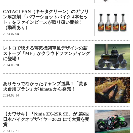
CATACLEAN（キャタクリーン）のガソリ
ン添加剤 「パワーショットバイク 4本セッ
ト」をファインピースが取り扱い開始！
（動画あり）
2024.07.08
レトロで映える蒸気機関車風デザインの薪
ストーブ「ME」がクラウドファンディング
に登場！
2024.06.20
ありそうでなかったキャンプ道具！「焚き
火台用ブラシ」が hinata から発売！
2024.02.14
【カワサキ】「Ninja ZX-25R SE」が 第6回
日本バイクオブザイヤー2023 にて大賞を受
賞
2023.12.21