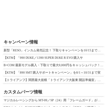
キャンペーン情報
新型「RESO」インカム発売記念！ 下取りキャンペーンを10/15まで延長して開
【KTM】「990 DUKE／1390 SUPER DUKE R EVO 購入サ
B+COM 最新モデル購入・下取りで最大9,000円をキャッシュバック！「B+F
【KTM】「890 SMT 購入サポートキャンペーン」を8/1～10/31まで実
【トライアンフ】関西最大規模「トライアンフ大阪東 開設準備室」がオープン！ 限定
カスタムパーツ情報
マジカルレーシングから MT-09／SP（24）用「フレームガード」が登場！