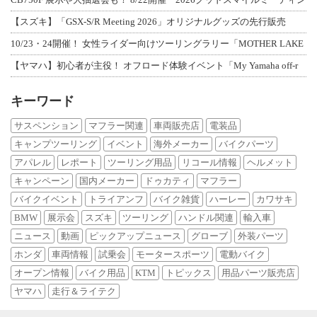
【スズキ】「GSX-S/R Meeting 2026」オリジナルグッズの先行販売
10/23・24開催！ 女性ライダー向けツーリングラリー「MOTHER LAKE
【ヤマハ】初心者が主役！ オフロード体験イベント「My Yamaha off-r
キーワード
サスペンション
マフラー関連
車両販売店
電装品
キャンプツーリング
イベント
海外メーカー
バイクパーツ
アパレル
レポート
ツーリング用品
リコール情報
ヘルメット
キャンペーン
国内メーカー
ドゥカティ
マフラー
バイクイベント
トライアンフ
バイク雑貨
ハーレー
カワサキ
BMW
展示会
スズキ
ツーリング
ハンドル関連
輸入車
ニュース
動画
ピックアップニュース
グローブ
外装パーツ
ホンダ
車両情報
試乗会
モータースポーツ
電動バイク
オープン情報
バイク用品
KTM
トピックス
用品パーツ販売店
ヤマハ
走行＆ライテク