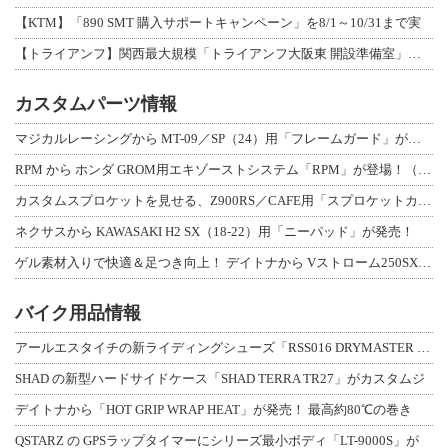
【KTM】「890 SMT 購入サポートキャンペーン」を8/1～10/31まで実
【トライアンフ】関西最大規模「トライアンフ大阪東 開設準備室」がオープン！ 限定
カスタムパーツ情報
マジカルレーシングから MT-09／SP（24）用「フレームガード」が登場！
RPM から ホンダ GROM用エキゾーストシステム「RPM」が登場！（動画あり
カスタムスプロケットを見せる、Z900RS／CAFE用「スプロケットカバーフルキ
ネクサスから KAWASAKI H2 SX（18-22）用「ニーパッド」が発売！
ゲル素材入りで快適＆足つき向上！ デイトナから Vストローム250SX用「快適ロ
バイク用品情報
アールエスタイチの新ライディングシューズ「RSS016 DRYMASTER スト
SHAD の新型ハードサイドケース「SHAD TERRA TR27」がカスタムジ
デイトナから「HOT GRIP WRAP HEAT」が発売！ 最高約80℃の巻き
QSTARZ の GPSラップタイマーにシリーズ最小ボディ「LT-9000S」が