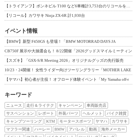
【トライアンフ】ボンネビル T100 など6車種計3,753台のリコールを発表
【リコール】カワサキ Ninja ZX-6R 計1,930台
イベント情報
【BMW】新型 F450GS も登場！「BMW MOTORRAD DAYS JA
CB750F 展示や大抽選会も！ 8/22開催「2026グッドスマイルミーティン
【スズキ】「GSX-S/R Meeting 2026」オリジナルグッズの先行販売
10/23・24開催！ 女性ライダー向けツーリングラリー「MOTHER LAKE
【ヤマハ】初心者が主役！ オフロード体験イベント「My Yamaha off-r
キーワード
ニュース
走行＆ライテク
キャンペーン
車両販売店
サスペンション
レポート
外装パーツ
ヘルメット
バイク雑貨
キャンプツーリング
KTM
モータースポーツ
ヤマハ
カワサキ
マフラー関連
ハーレー
BMW
アパレル
動画
海外メーカー