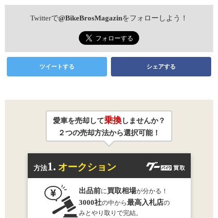
Twitterで
@BikeBrosMagazin
をフォローしよう！
ツイートする
シェアする
乗換
愛車を売却して
しませんか？
２つの売却方法から選択可能！
1.
オークション
方法
出品前
買取相場
に
が分かる！
3000社
最高入札店
の中から
の
みとやり取りで完結。