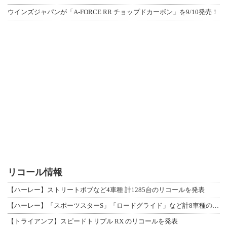
ウインズジャパンが「A-FORCE RR チョップドカーボン」を9/10発売！
リコール情報
【ハーレー】ストリートボブなど4車種 計1285台のリコールを発表
【ハーレー】「スポーツスターS」「ロードグライド」など計8車種のリコールを発表
【トライアンフ】スピードトリプル RX のリコールを発表