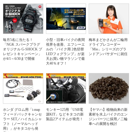
毎月5名に当たる！
小型・旧車バイクの夜間
梅本まどかさんが二輪用
「NGK スパークプラグ
視界を改善、エフシーエ
ドライブレコーダー
オリジナル G-SHOCK プ
ルの「バイク用 2色切替
「Mio」シリーズのブラ
レゼントキャンペーン」
LEDフォグランプ」が楽
ンドアンバサダーに就任
が4/1～6/30まで開催
天お買い物マラソンで最
大40％オフ！
ホンダ グロム用「i-map
モンキー125用「USB電
【ヤマハ】植物由来の新
フィードバックキャンセ
源KIT」などキタコの新
素材を水上バイクのエン
ラー SET／ハイカムシャ
製品2アイテムが発売！
ジンパーツに採用／二輪
フト（ノーマルヘッド
車への展開を検討
用）」がキタコから発