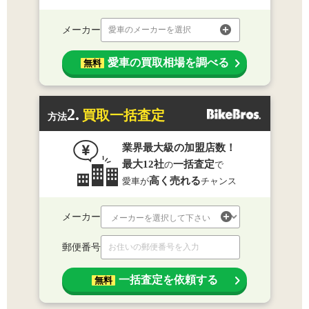
メーカー
愛車のメーカーを選択
愛車の買取相場を調べる
無料
2.
買取一括査定
方法
業界最大級の加盟店数！
最大12社
一括査定
の
で
高く売れる
愛車が
チャンス
メーカー
郵便番号
一括査定を依頼する
無料