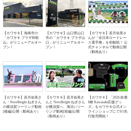
【カワサキ】海南市の
【カワサキ】山口県山口
【カワサキ】若月佑美さ
「カワサキ プラザ和歌
市の「カワサキ プラザ山
んが「全日本ロードレー
山」がリニューアルオー
口」がリニューアルオー
ス選手権」を初観戦！ 公
プン！
プン！
式チャンネルで動画公開
（動画あり）
【カワサキ】若月佑美さ
【カワサキ】若月佑美さ
【カワサキ】「2026 鈴鹿
ん・Novelbright ねぎさん
んと Novelbright ねぎさん
8耐 Kawasaki応援グッ
の横須賀ツーリング動画
が横須賀へ、海沿いツー
ズ」をカワサキ公式オン
[後編]公開（動画あり）
リング動画[前編]公開
ラインショップにて6/1先
（動画あり）
行販売開始！