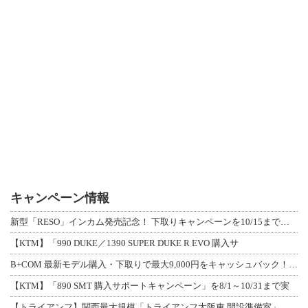
キャンペーン情報
新型「RESO」インカム発売記念！ 下取りキャンペーンを10/15まで延長して開
【KTM】「990 DUKE／1390 SUPER DUKE R EVO 購入サ
B+COM 最新モデル購入・下取りで最大9,000円をキャッシュバック！「B+F
【KTM】「890 SMT 購入サポートキャンペーン」を8/1～10/31まで実
【トライアンフ】関西最大規模「トライアンフ大阪東 開設準備室」がオープン！ 限定