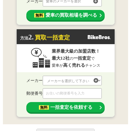
メーカー
愛車のメーカーを選択
愛車の買取相場を調べる
無料
2.
買取一括査定
方法
業界最大級の加盟店数！
最大12社
一括査定
の
で
高く売れる
愛車が
チャンス
メーカー
郵便番号
一括査定を依頼する
無料