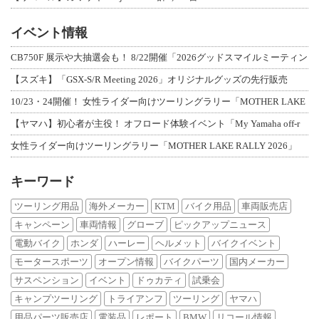
イベント情報
CB750F 展示や大抽選会も！ 8/22開催「2026グッドスマイルミーティン
【スズキ】「GSX-S/R Meeting 2026」オリジナルグッズの先行販売
10/23・24開催！ 女性ライダー向けツーリングラリー「MOTHER LAKE
【ヤマハ】初心者が主役！ オフロード体験イベント「My Yamaha off-r
女性ライダー向けツーリングラリー「MOTHER LAKE RALLY 2026」
キーワード
ツーリング用品
海外メーカー
KTM
バイク用品
車両販売店
キャンペーン
車両情報
グローブ
ピックアップニュース
電動バイク
ホンダ
ハーレー
ヘルメット
バイクイベント
モータースポーツ
オープン情報
バイクパーツ
国内メーカー
サスペンション
イベント
ドゥカティ
試乗会
キャンプツーリング
トライアンフ
ツーリング
ヤマハ
用品パーツ販売店
電装品
レポート
BMW
リコール情報