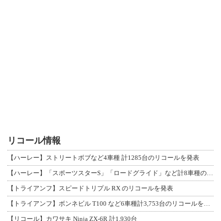
リコール情報
【ハーレー】ストリートボブなど4車種 計1285台のリコールを発表
【ハーレー】「スポーツスターS」「ロードグライド」など計8車種のリコールを発表
【トライアンフ】スピードトリプル RX のリコールを発表
【トライアンフ】ボンネビル T100 など6車種計3,753台のリコールを発表
【リコール】カワサキ Ninja ZX-6R 計1,930台