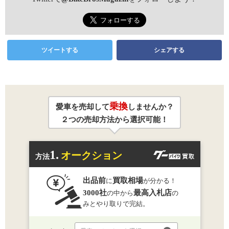
ツイートする
シェアする
乗換
愛車を売却して
しませんか？
２つの売却方法から選択可能！
1.
オークション
方法
出品前
買取相場
に
が分かる！
3000社
最高入札店
の中から
の
みとやり取りで完結。