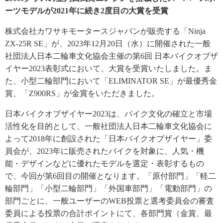
ーツモデルが2021年に続き2度目の大賞を受賞
株式会社カワサキモータースジャパンが販売する「Ninja
ZX-25R SE」が、2023年12月20日（水）に開催された一般
社団法人日本二輪車文化協会主催の第6回 日本バイクオブザ
イヤー2023表彰式において、大賞を受賞いたしました。ま
た、小型二輪部門において「ELIMINATOR SE」が最優秀金
賞、「Z900RS」が金賞をいただきました。
日本バイクオブザイヤー2023は、バイク文化の確立と市場
活性化を目的として、一般社団法人日本二輪車文化協会に
よって2018年に創設された「日本バイクオブザイヤー」委
員会が、2023年に販売されたバイクを対象に、人気・機
能・デザインなどに優れたモデルを選定・表彰するもの
で、今回が第6回目の開催となります。「原付部門」「軽二
輪部門」「小型二輪部門」「外国車部門」「電動部門」の
部門ごとに、一般ユーザーのWEB投票と選考委員会の審査
委員による投票の合計ポイントにて、各部門賞（金賞、最