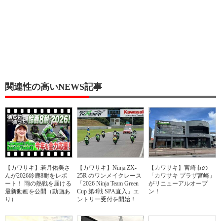
関連性の高いNEWS記事
【カワサキ】若月佑美さ
【カワサキ】Ninja ZX-
【カワサキ】宮崎市の
んが2026鈴鹿8耐をレポ
25R のワンメイクレース
「カワサキ プラザ宮崎」
ート！ 雨の熱戦を届ける
「2026 Ninja Team Green
がリニューアルオープ
最新動画を公開（動画あ
Cup 第4戦 SPA直入」エ
ン！
り）
ントリー受付を開始！