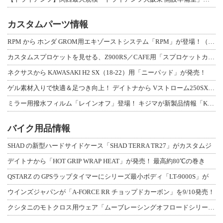
カスタムパーツ情報
RPM から ホンダ GROM用エキゾーストシステム「RPM」が登場！（動画あり
カスタムスプロケットを見せる、Z900RS／CAFE用「スプロケットカバーフルキ
ネクサスから KAWASAKI H2 SX（18-22）用「ニーパッド」が発売！
ゲル素材入りで快適＆足つき向上！ デイトナから Vストローム250SX用「快適ロ
ミラー用撥水フィルム「レインオフ」登場！ キジマが新製品情報「KIJIMA NE
バイク用品情報
SHAD の新型ハードサイドケース「SHAD TERRA TR27」がカスタムジ
デイトナから「HOT GRIP WRAP HEAT」が発売！ 最高約80℃の巻き
QSTARZ の GPSラップタイマーにシリーズ最小ボディ「LT-9000S」が
ウインズジャパンが「A-FORCE RR チョップドカーボン」を9/10発売！
クシタニのモトクロス用ウェア「ムーブレーシングオフロードシリーズ」3アイテムが登