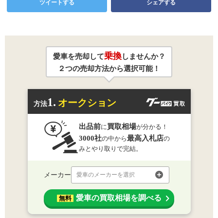
ツイートする
シェアする
乗換
愛車を売却して
しませんか？
２つの売却方法から選択可能！
1.
オークション
方法
出品前
買取相場
に
が分かる！
3000社
最高入札店
の中から
の
みとやり取りで完結。
メーカー
愛車のメーカーを選択
愛車の買取相場を調べる
無料