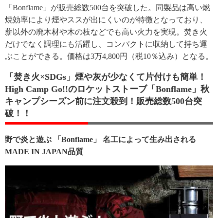
「Bonflame」が販売総数500台を突破した。同製品は高い燃
焼効率により煙やススが出にくいのが特徴となっており、
薪以外の廃木材や木の枝などでも高い火力を実現。焚き火
だけでなく調理にも活躍し、コンパクトに収納して持ち運
ぶことができる。価格は3万4,800円（税10％込み）となる。
「焚き火×SDGs」煙や灰が少なくて片付けも簡単！
High Camp Go!!のロケットストーブ「Bonflame」秋
キャンプシーズン前に注文殺到！販売総数500台突
破！！
野で炎と遊ぶ 「Bonflame」 名工によって生み出される
MADE IN JAPAN品質