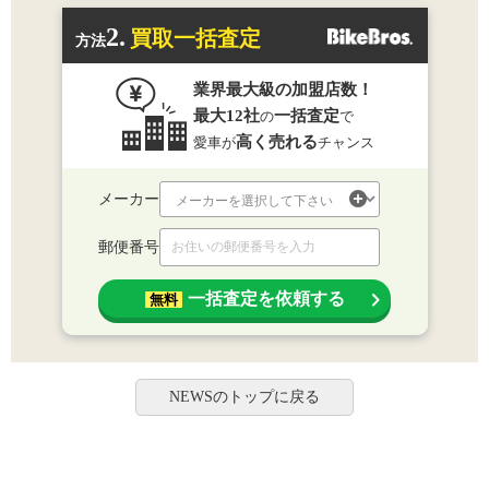
2.
買取一括査定
方法
業界最大級の加盟店数！
最大12社
一括査定
の
で
高く売れる
愛車が
チャンス
メーカー
郵便番号
一括査定を依頼する
無料
NEWSのトップに戻る