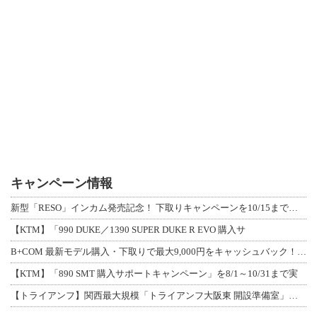
キャンペーン情報
新型「RESO」インカム発売記念！ 下取りキャンペーンを10/15まで延長して開
【KTM】「990 DUKE／1390 SUPER DUKE R EVO 購入サ
B+COM 最新モデル購入・下取りで最大9,000円をキャッシュバック！「B+F
【KTM】「890 SMT 購入サポートキャンペーン」を8/1～10/31まで実
【トライアンフ】関西最大規模「トライアンフ大阪東 開設準備室」がオープン！ 限定