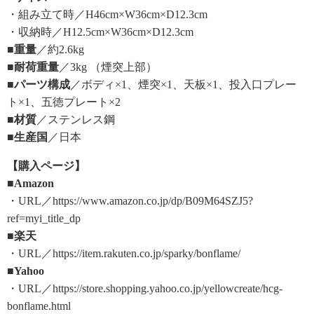
・組み立て時／H46cm×W36cm×D12.3cm
・収納時／H12.5cm×W36cm×D12.3cm
■重量
／約2.6kg
■耐荷重量
／3kg （煙突上部）
■パーツ構成
／ボディ×1、煙突×1、天板×1、投入口プレー
ト×1、五徳プレート×2
■材質
／ステンレス鋼
■生産国
／日本
【購入ページ】
■Amazon
・URL／https://www.amazon.co.jp/dp/B09M64SZJ5?
ref=myi_title_dp
■楽天
・URL／https://item.rakuten.co.jp/sparky/bonflame/
■Yahoo
・URL／https://store.shopping.yahoo.co.jp/yellowcreate/hcg-
bonflame.html