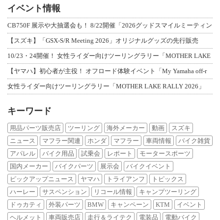
イベント情報
CB750F 展示や大抽選会も！ 8/22開催「2026グッドスマイルミーティン
【スズキ】「GSX-S/R Meeting 2026」オリジナルグッズの先行販売
10/23・24開催！ 女性ライダー向けツーリングラリー「MOTHER LAKE
【ヤマハ】初心者が主役！ オフロード体験イベント「My Yamaha off-r
女性ライダー向けツーリングラリー「MOTHER LAKE RALLY 2026」
キーワード
用品パーツ販売店
ツーリング
海外メーカー
動画
スズキ
ニュース
マフラー関連
ホンダ
マフラー
車両情報
バイク雑貨
アパレル
バイク用品
試乗会
レポート
モータースポーツ
国内メーカー
バイクパーツ
展示会
バイクイベント
ピックアップニュース
ヤマハ
トライアンフ
トピックス
ハーレー
サスペンション
リコール情報
キャンプツーリング
ドゥカティ
外装パーツ
BMW
キャンペーン
KTM
イベント
ヘルメット
車両販売店
走行＆ライテク
電装品
電動バイク