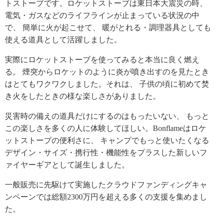
トストーブです。ロケットストーブは東日本大震災の時、
電気・ガスなどのライフラインが止まっている状況の中
で、 簡単に火が起こせて、 暖がとれる・調理器具としても
使える道具として活躍しました。
実際にロケットストーブを使ってみると本当に良く燃え
る。 煙突からロケットのように炎が噴き出すのを見たとき
はとてもワクワクしました。それは、 子供の頃に初めて焚
き火をしたときの様な楽しさがありました。
災害時の備えの道具だけにするのはもったいない、 もっと
この楽しさを多くの人に体験してほしい。Bonflameはロケ
ットストーブの便利さに、 キャンプでもっと使いたくなる
デザイン・サイズ・携行性・機能性をプラスした新しいフ
ァイヤーギアとして誕生しました。
一般販売に先駆けて実施したクラウドファンディングキャ
ンペーンでは総額2300万円を超える多くの支援を集めまし
た。