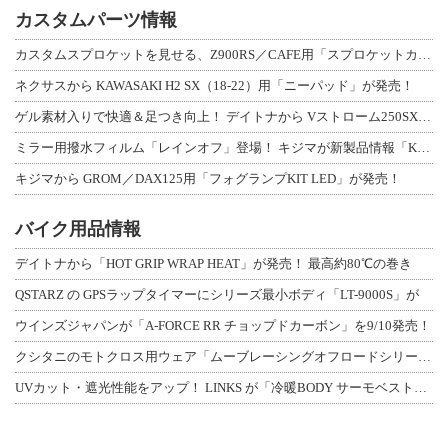
カスタムパーツ情報
カスタムスプロケットを見せる、Z900RS／CAFE用「スプロケットカバーフルキ
ネクサスから KAWASAKI H2 SX（18-22）用「ニーパッド」が発売！
ゲル素材入りで快適＆足つき向上！ デイトナから Vストローム250SX用「快適ロ
ミラー用撥水フィルム「レインオフ」登場！ キジマが新製品情報「KIJIMA NE
キジマから GROM／DAX125用「フォグランプKIT LED」が発売！
バイク用品情報
デイトナから「HOT GRIP WRAP HEAT」が発売！ 最高約80℃の巻き
QSTARZ の GPSラップタイマーにシリーズ最小ボディ「LT-9000S」が
ウインズジャパンが「A-FORCE RR チョップドカーボン」を9/10発売！
クシタニのモトクロス用ウェア「ムーブレーシングオフロードシリーズ」3アイテムが登
UVカット・遮光性能をアップ！ LINKS が「冷暖BODY サーモベスト」改良