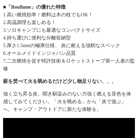
■「Bonflame」の優れた特徴
1.高い燃焼効率！燃料は木の枝でもOK！
2.高温調理も楽しめる！
3.ソロキャンプにも最適なコンパクトサイズ
4.持ち運びに便利な分離収納型
5.厚さ1.5mmの極厚仕様、 炎に耐える強靭なスペック
6.オールメイドインジャパン品質
7.二次燃焼を促す特許技術＆ロケットストーブ第一人者の監
修
薪を焚べて火を眺めるだけど少し物足りない、、、
強く立ち昇る炎。聞き馴染みのない力強く燃える音色を体
感してみてください。「火を眺める」から「炎で遊ぶ」
へ。キャンプ・アウトドアに新たな体験を。