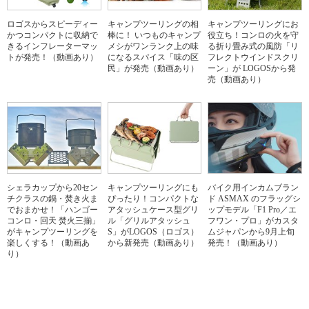
ロゴスからスピーディー
キャンプツーリングの相
キャンプツーリングにお
かつコンパクトに収納で
棒に！ いつものキャンプ
役立ち！コンロの火を守
きるインフレーターマッ
メシがワンランク上の味
る折り畳み式の風防「リ
トが発売！（動画あり）
になるスパイス「味の区
フレクトウインドスクリ
民」が発売（動画あり）
ーン」が LOGOSから発
売（動画あり）
シェラカップから20セン
キャンプツーリングにも
バイク用インカムブラン
チクラスの鍋・焚き火ま
ぴったり！コンパクトな
ド ASMAX のフラッグシ
でおまかせ！「ハンゴー
アタッシュケース型グリ
ップモデル「F1 Pro／エ
コンロ・回天 焚火三揃」
ル「グリルアタッシュ
フワン・プロ」がカスタ
がキャンプツーリングを
S」がLOGOS（ロゴス）
ムジャパンから9月上旬
楽しくする！（動画あ
から新発売（動画あり）
発売！（動画あり）
り）