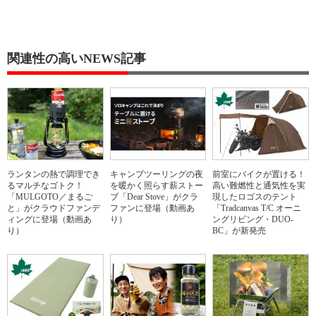
関連性の高いNEWS記事
ランタンの熱で調理でき
キャンプツーリングの夜
前室にバイクが置ける！
るマルチなゴトク！
を暖かく照らす薪ストー
高い難燃性と通気性を実
「MULGOTO／まるご
ブ「Dear Stove」がクラ
現したロゴスのテント
と」がクラウドファンデ
ファンに登場（動画あ
「Tradcanvas T/C オーニ
ィングに登場（動画あ
り）
ングリビング・DUO-
り）
BC」が新発売