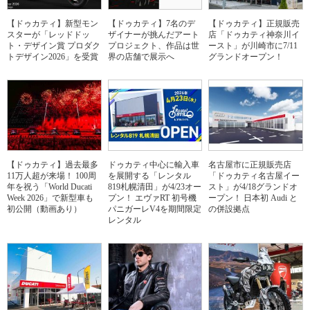
【ドゥカティ】新型モン
【ドゥカティ】7名のデ
【ドゥカティ】正規販売
スターが「レッドドッ
ザイナーが挑んだアート
店「ドゥカティ神奈川イ
ト・デザイン賞 プロダク
プロジェクト、作品は世
ースト」が川崎市に7/11
トデザイン2026」を受賞
界の店舗で展示へ
グランドオープン！
【ドゥカティ】過去最多
ドゥカティ中心に輸入車
名古屋市に正規販売店
11万人超が来場！ 100周
を展開する「レンタル
「ドゥカティ名古屋イー
年を祝う「World Ducati
819札幌清田」が4/23オー
スト」が4/18グランドオ
Week 2026」で新型車も
プン！ エヴァRT 初号機
ープン！ 日本初 Audi と
初公開（動画あり）
パニガーレV4を期間限定
の併設拠点
レンタル