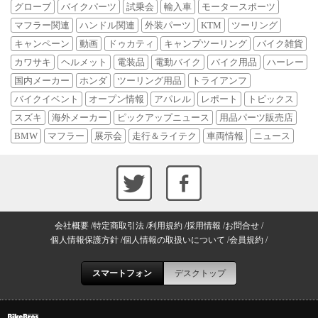
グローブ
バイクパーツ
試乗会
輸入車
モータースポーツ
マフラー関連
ハンドル関連
外装パーツ
KTM
ツーリング
キャンペーン
動画
ドゥカティ
キャンプツーリング
バイク雑貨
カワサキ
ヘルメット
電装品
電動バイク
バイク用品
ハーレー
国内メーカー
ホンダ
ツーリング用品
トライアンフ
バイクイベント
オープン情報
アパレル
レポート
トピックス
スズキ
海外メーカー
ピックアップニュース
用品パーツ販売店
BMW
マフラー
展示会
走行＆ライテク
車両情報
ニュース
会社概要
特定商取引法
利用規約
採用情報
お問合せ
個人情報保護方針
個人情報の取扱いについて
会員規約
スマートフォン
デスクトップ