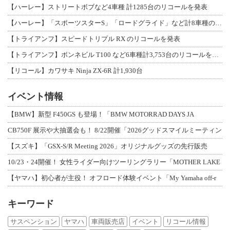
【ハーレー】ストリートボブなど4車種 計1285台のリコールを発表
【ハーレー】「スポーツスターS」「ロードグライド」など計8車種のリコールを発表
【トライアンフ】スピードトリプル RX のリコールを発表
【トライアンフ】ボンネビル T100 など6車種計3,753台のリコールを発表
【リコール】カワサキ Ninja ZX-6R 計1,930台
イベント情報
【BMW】新型 F450GS も登場！「BMW MOTORRAD DAYS JA
CB750F 展示や大抽選会も！ 8/22開催「2026グッドスマイルミーティン
【スズキ】「GSX-S/R Meeting 2026」オリジナルグッズの先行販売
10/23・24開催！ 女性ライダー向けツーリングラリー「MOTHER LAKE
【ヤマハ】初心者が主役！ オフロード体験イベント「My Yamaha off-r
キーワード
サスペンション
ヤマハ
車両販売店
イベント
リコール情報