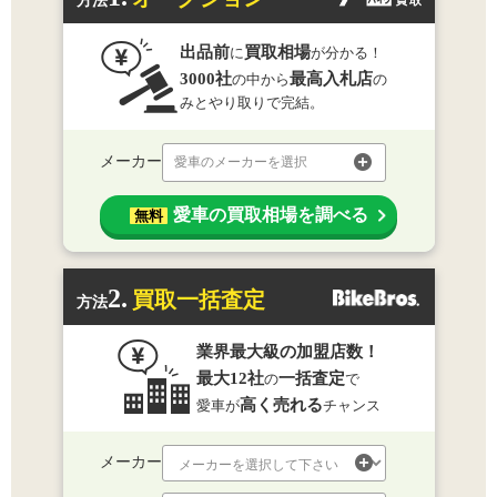
方法
出品前
買取相場
に
が分かる！
3000社
最高入札店
の中から
の
みとやり取りで完結。
メーカー
愛車のメーカーを選択
愛車の買取相場を調べる
無料
2.
買取一括査定
方法
業界最大級の加盟店数！
最大12社
一括査定
の
で
高く売れる
愛車が
チャンス
メーカー