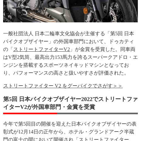
一般社団法人 日本二輪車文化協会が主催する「第5回 日本
バイクオブザイヤー」の外国車部門において、ドゥカティ
の「
ストリートファイターV2
」が金賞を受賞した。同車両
はV型2気筒、最高出力153馬力を誇るスーパークアドロ・エ
ンジンを搭載するスポーツネイキッドマシンとなってお
り、パフォーマンスの高さと扱いやすさが評価された。
ストリートファイター V2 をグーバイクでさがす＞＞
第5回 日本バイクオブザイヤー2022でストリートファ
イターV2が外国車部門・金賞を受賞
今年で第5回目の開催を迎えた日本バイクオブザイヤーの表
彰式が12月14日の正午から、ホテル・グランドアーク半蔵
門の富士の間において開催され「ストリートファイター