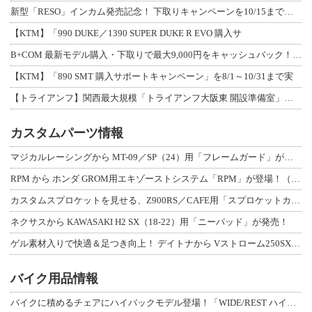
新型「RESO」インカム発売記念！ 下取りキャンペーンを10/15まで延長して開
【KTM】「990 DUKE／1390 SUPER DUKE R EVO 購入サ
B+COM 最新モデル購入・下取りで最大9,000円をキャッシュバック！「B+F
【KTM】「890 SMT 購入サポートキャンペーン」を8/1～10/31まで実
【トライアンフ】関西最大規模「トライアンフ大阪東 開設準備室」がオープン！ 限定
カスタムパーツ情報
マジカルレーシングから MT-09／SP（24）用「フレームガード」が登場！
RPM から ホンダ GROM用エキゾーストシステム「RPM」が登場！（動画あり
カスタムスプロケットを見せる、Z900RS／CAFE用「スプロケットカバーフルキ
ネクサスから KAWASAKI H2 SX（18-22）用「ニーパッド」が発売！
ゲル素材入りで快適＆足つき向上！ デイトナから Vストローム250SX用「快適ロ
バイク用品情報
バイクに積めるチェアにハイバックモデル登場！「WIDE/REST ハイバックチェ