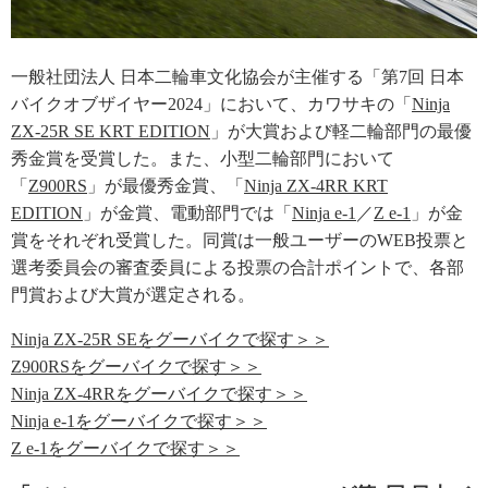
一般社団法人 日本二輪車文化協会が主催する「第7回 日本
バイクオブザイヤー2024」において、カワサキの「
Ninja
ZX-25R SE KRT EDITION
」が大賞および軽二輪部門の最優
秀金賞を受賞した。また、小型二輪部門において
「
Z900RS
」が最優秀金賞、「
Ninja ZX-4RR KRT
EDITION
」が金賞、電動部門では「
Ninja e-1
／
Z e-1
」が金
賞をそれぞれ受賞した。同賞は一般ユーザーのWEB投票と
選考委員会の審査委員による投票の合計ポイントで、各部
門賞および大賞が選定される。
Ninja ZX-25R SEをグーバイクで探す＞＞
Z900RSをグーバイクで探す＞＞
Ninja ZX-4RRをグーバイクで探す＞＞
Ninja e-1をグーバイクで探す＞＞
Z e-1をグーバイクで探す＞＞