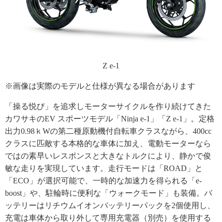
Z e-1
※画像は実際のモデルと仕様が異なる場合があります
「操る悦び」を追求しモーターサイクルを作り続けてきた
カワサキのEV スポーツモデル「Ninja e-1」「Z e-1」。定格
出力0.98ｋWの第二種原動機付自転車クラスながら、400cc
クラスに匹敵する本格的な車体に加え、電動モーターなら
ではの素早いレスポンスと大きなトルクにより、静かで俊
敏な走りを実現しています。走行モードは「ROAD」と
「ECO」が選択可能で、一時的な加速力を得られる「e-
boost」や、駐輪時に便利な「ウォークモード」も装備。バ
ッテリーはリチウムイオンバッテリーパックを2個使用し、
充電は車体から取り外して専用充電器（別売）を使用する