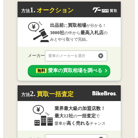
1.
オークション
方法
出品前
買取相場
に
が分かる！
3000社
最高入札店
の中から
の
みとやり取りで完結。
メーカー
愛車のメーカーを選択
愛車の買取相場を調べる
無料
2.
買取一括査定
方法
業界最大級の加盟店数！
最大12社
一括査定
の
で
高く売れる
愛車が
チャンス