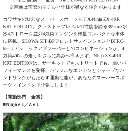
※画像は実際のモデルと仕様が異なる場合があります
カワサキの鮮烈なスーパースポーツモデルNinja ZX-4RR
KRT EDITION。クラストップレベルの性能を誇る399cm3水
冷4ストローク並列4気筒エンジンを軽量コンパクトな車体
に搭載。SHOWA SFF-BPフロントサスペンションとBFRC-
lite リアショックアブソーバーとのコンビネーションが、4
気筒400ccの走りをさらに高みへ導きます。Ninja ZX-4RR
KRT EDITIONは、サーキットでもストリートでも、高いパ
フォーマンスを発揮。パワフルなエンジンとシャープなハ
ンドリングがもたらす運動性能が、あなたのスーパースポ
ーツマインドを呼び覚まします。
【電動部門 金賞】
■Ninja e-1／Z e-1