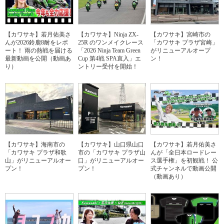
【カワサキ】若月佑美さ
【カワサキ】Ninja ZX-
【カワサキ】宮崎市の
んが2026鈴鹿8耐をレポ
25R のワンメイクレース
「カワサキ プラザ宮崎」
ート！ 雨の熱戦を届ける
「2026 Ninja Team Green
がリニューアルオープ
最新動画を公開（動画あ
Cup 第4戦 SPA直入」エ
ン！
り）
ントリー受付を開始！
【カワサキ】海南市の
【カワサキ】山口県山口
【カワサキ】若月佑美さ
「カワサキ プラザ和歌
市の「カワサキ プラザ山
んが「全日本ロードレー
山」がリニューアルオー
口」がリニューアルオー
ス選手権」を初観戦！ 公
プン！
プン！
式チャンネルで動画公開
（動画あり）