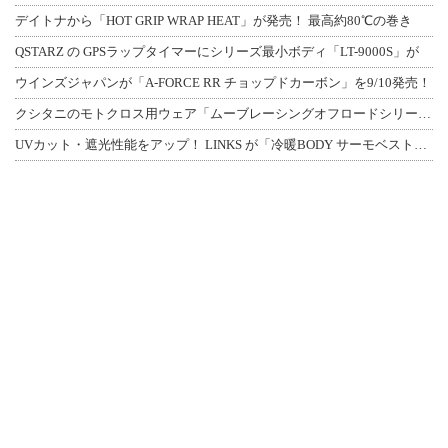
デイトナから「HOT GRIP WRAP HEAT」が発売！ 最高約80℃の巻き
QSTARZ の GPSラップタイマーにシリーズ最小ボディ「LT-9000S」が
ウインズジャパンが「A-FORCE RR チョップドカーボン」を9/10発売！
クシタニのモトクロス用ウェア「ムーブレーシングオフロードシリーズ」3アイテムが登
UVカット・遮光性能をアップ！ LINKS が「冷暖BODY サーモベスト」改良