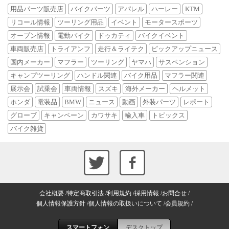
用品パーツ販売店
バイクパーツ
アパレル
ハーレー
KTM
リコール情報
ツーリング用品
イベント
モータースポーツ
オープン情報
電動バイク
ドゥカティ
バイクイベント
車両販売店
トライアンフ
走行＆ライテク
ピックアップニュース
国内メーカー
マフラー
ツーリング
ヤマハ
サスペンション
キャンプツーリング
ハンドル関連
バイク用品
マフラー関連
展示会
試乗会
車両情報
スズキ
海外メーカー
ヘルメット
ホンダ
電装品
BMW
ニュース
動画
外装パーツ
レポート
グローブ
キャンペーン
カワサキ
輸入車
トピックス
バイク雑貨
会社概要
特定商取引法
利用規約
採用情報
お問合せ
個人情報保護方針
個人情報の取扱いについて
会員規約
スマートフォン
デスクトップ