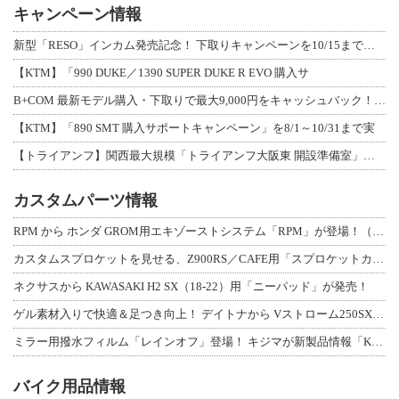
キャンペーン情報
新型「RESO」インカム発売記念！ 下取りキャンペーンを10/15まで延長して開
【KTM】「990 DUKE／1390 SUPER DUKE R EVO 購入サ
B+COM 最新モデル購入・下取りで最大9,000円をキャッシュバック！「B+F
【KTM】「890 SMT 購入サポートキャンペーン」を8/1～10/31まで実
【トライアンフ】関西最大規模「トライアンフ大阪東 開設準備室」がオープン！ 限定
カスタムパーツ情報
RPM から ホンダ GROM用エキゾーストシステム「RPM」が登場！（動画あり
カスタムスプロケットを見せる、Z900RS／CAFE用「スプロケットカバーフルキ
ネクサスから KAWASAKI H2 SX（18-22）用「ニーパッド」が発売！
ゲル素材入りで快適＆足つき向上！ デイトナから Vストローム250SX用「快適ロ
ミラー用撥水フィルム「レインオフ」登場！ キジマが新製品情報「KIJIMA NE
バイク用品情報