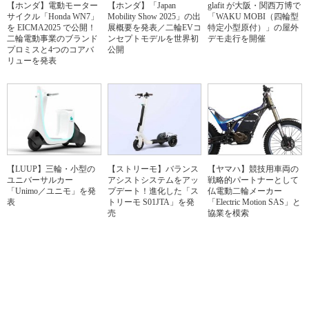
【ホンダ】電動モーター
【ホンダ】「Japan
glafit が大阪・関西万博で
サイクル「Honda WN7」
Mobility Show 2025」の出
「WAKU MOBI（四輪型
を EICMA2025 で公開！
展概要を発表／二輪EVコ
特定小型原付）」の屋外
二輪電動事業のブランド
ンセプトモデルを世界初
デモ走行を開催
プロミスと4つのコアバ
公開
リューを発表
【LUUP】三輪・小型の
【ストリーモ】バランス
【ヤマハ】競技用車両の
ユニバーサルカー
アシストシステムをアッ
戦略的パートナーとして
「Unimo／ユニモ」を発
プデート！進化した「ス
仏電動二輪メーカー
表
トリーモ S01JTA」を発
「Electric Motion SAS」と
売
協業を模索