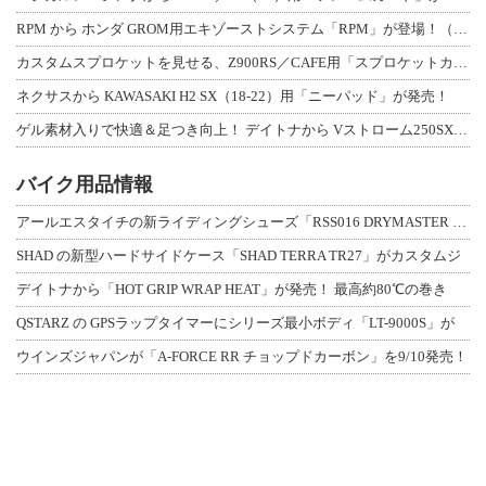
RPM から ホンダ GROM用エキゾーストシステム「RPM」が登場！（動画あり
カスタムスプロケットを見せる、Z900RS／CAFE用「スプロケットカバーフルキ
ネクサスから KAWASAKI H2 SX（18-22）用「ニーパッド」が発売！
ゲル素材入りで快適＆足つき向上！ デイトナから Vストローム250SX用「快適ロ
バイク用品情報
アールエスタイチの新ライディングシューズ「RSS016 DRYMASTER スト
SHAD の新型ハードサイドケース「SHAD TERRA TR27」がカスタムジ
デイトナから「HOT GRIP WRAP HEAT」が発売！ 最高約80℃の巻き
QSTARZ の GPSラップタイマーにシリーズ最小ボディ「LT-9000S」が
ウインズジャパンが「A-FORCE RR チョップドカーボン」を9/10発売！