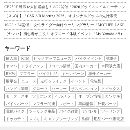
CB750F 展示や大抽選会も！ 8/22開催「2026グッドスマイルミーティン
【スズキ】「GSX-S/R Meeting 2026」オリジナルグッズの先行販売
10/23・24開催！ 女性ライダー向けツーリングラリー「MOTHER LAKE
【ヤマハ】初心者が主役！ オフロード体験イベント「My Yamaha off-r
キーワード
輸入車
KTM
ピックアップニュース
バイクイベント
試乗会
ヤマハ
トライアンフ
リコール情報
国内メーカー
車両販売店
BMW
マフラー
バイク用品
キャンペーン
海外メーカー
展示会
ニュース
走行＆ライテク
イベント
電装品
ハンドル関連
グローブ
ハーレー
サスペンション
トピックス
モータースポーツ
ホンダ
ヘルメット
オープン情報
カワサキ
バイクパーツ
マフラー関連
レポート
車両情報
外装パーツ
電動バイク
ツーリング用品
バイク雑貨
アパレル
ツーリング
ドゥカティ
スズキ
キャンプツーリング
動画
用品パーツ販売店