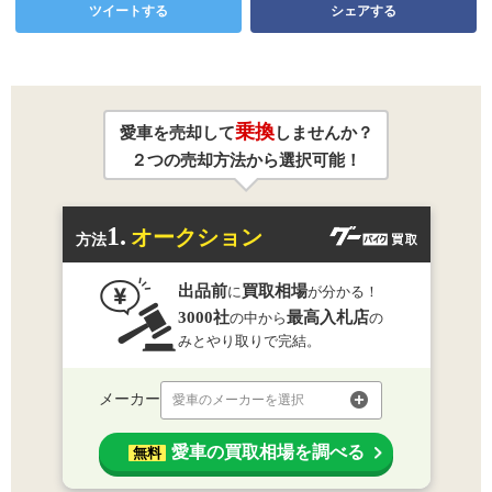
ツイートする
シェアする
乗換
愛車を売却して
しませんか？
２つの売却方法から選択可能！
1.
オークション
方法
出品前
買取相場
に
が分かる！
3000社
最高入札店
の中から
の
みとやり取りで完結。
メーカー
愛車のメーカーを選択
愛車の買取相場を調べる
無料