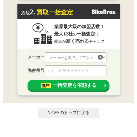
2.
買取一括査定
方法
業界最大級の加盟店数！
最大12社
一括査定
の
で
高く売れる
愛車が
チャンス
メーカー
郵便番号
一括査定を依頼する
無料
NEWSのトップに戻る