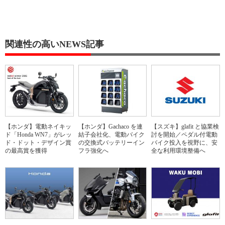
関連性の高いNEWS記事
【ホンダ】電動ネイキッ
【ホンダ】Gachaco を連
【スズキ】glafit と協業検
ド「Honda WN7」がレッ
結子会社化、電動バイク
討を開始／ペダル付電動
ド・ドット・デザイン賞
の交換式バッテリーイン
バイク投入を視野に、安
の最高賞を獲得
フラ強化へ
全な利用環境整備へ