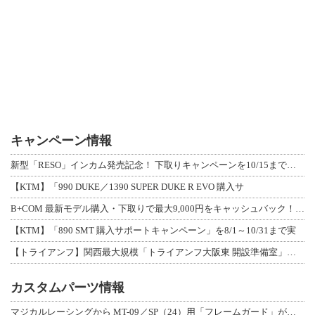
キャンペーン情報
新型「RESO」インカム発売記念！ 下取りキャンペーンを10/15まで延長して開
【KTM】「990 DUKE／1390 SUPER DUKE R EVO 購入サ
B+COM 最新モデル購入・下取りで最大9,000円をキャッシュバック！「B+F
【KTM】「890 SMT 購入サポートキャンペーン」を8/1～10/31まで実
【トライアンフ】関西最大規模「トライアンフ大阪東 開設準備室」がオープン！ 限定
カスタムパーツ情報
マジカルレーシングから MT-09／SP（24）用「フレームガード」が登場！