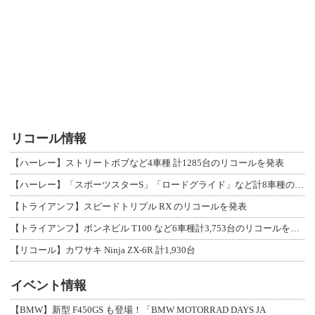
リコール情報
【ハーレー】ストリートボブなど4車種 計1285台のリコールを発表
【ハーレー】「スポーツスターS」「ロードグライド」など計8車種のリコールを発表
【トライアンフ】スピードトリプル RX のリコールを発表
【トライアンフ】ボンネビル T100 など6車種計3,753台のリコールを発表
【リコール】カワサキ Ninja ZX-6R 計1,930台
イベント情報
【BMW】新型 F450GS も登場！「BMW MOTORRAD DAYS JA