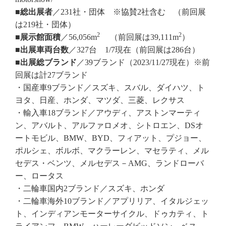
■総出展者
／231社・団体 ※協賛2社含む （前回展
は219社・団体）
2
2
■展示館面積
／56,056m
（前回展は39,111m
）
■出展車両台数
／327台 1/7現在（前回展は286台）
■出展総ブランド
／39ブランド（2023/11/27現在）※前
回展は計27ブランド
・国産車9ブランド／スズキ、スバル、ダイハツ、ト
ヨタ、日産、ホンダ、マツダ、三菱、レクサス
・輸入車18ブランド／アウディ、アストンマーティ
ン、アバルト、アルファロメオ、シトロエン、DSオ
ートモビル、BMW、BYD、フィアット、プジョー、
ポルシェ、ボルボ、マクラーレン、マセラティ、メル
セデス・ベンツ、メルセデス－AMG、ランドローバ
ー、ロータス
・二輪車国内2ブランド／スズキ、ホンダ
・二輪車海外10ブランド／アプリリア、イタルジェッ
ト、インディアンモーターサイクル、ドゥカティ、ト