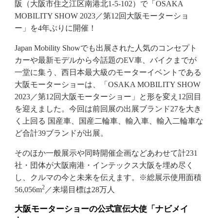
阪（大阪市住之江区南港北1-5-102）で「OSAKA
MOBILITY SHOW 2023／第12回大阪モーターショ
ー」を4年ぶりに開催！
Japan Mobility Showでも出展された人気のコンセプト
カーや最新モデルから今話題のEV車、バイクまでが
一堂に集う、西日本最大級のモーターイベントである
大阪モーターショーは、「OSAKA MOBILITY SHOW
2023／第12回大阪モーターショー」と形を変え12回目
を迎えました。今回は前回展の出展ブランド27を大き
く上回る 国産車、国産二輪車、輸入車、輸入二輪車な
ど合計39ブランドが出展。
そのほか一般展示や同時開催企画などあわせて計231
社・団体が大阪南港・インテックス大阪を埋め尽く
し、クルマの今と未来を伝えます。※総展示使用面積
2
56,056m
／来場目標は28万人
大阪モーターショーの公式宣伝大使「ナビメイ