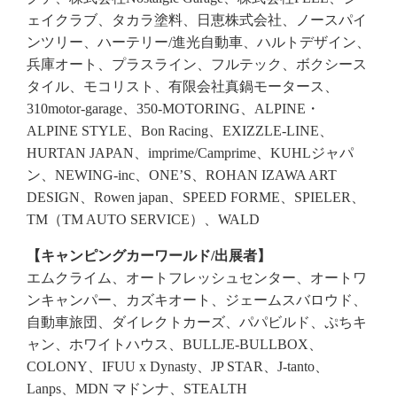
ェイクラブ、タカラ塗料、日恵株式会社、ノースパイ
ンツリー、ハーテリー/進光自動車、ハルトデザイン、
兵庫オート、プラスライン、フルテック、ボクシース
タイル、モコリスト、有限会社真鍋モータース、
310motor-garage、350-MOTORING、ALPINE・
ALPINE STYLE、Bon Racing、EXIZZLE-LINE、
HURTAN JAPAN、imprime/Camprime、KUHLジャパ
ン、NEWING-inc、ONE’S、ROHAN IZAWA ART
DESIGN、Rowen japan、SPEED FORME、SPIELER、
TM（TM AUTO SERVICE）、WALD
【キャンピングカーワールド/出展者】
エムクライム、オートフレッシュセンター、オートワ
ンキャンパー、カズキオート、ジェームスバロウド、
自動車旅団、ダイレクトカーズ、パパビルド、ぷちキ
ャン、ホワイトハウス、BULLJE-BULLBOX、
COLONY、IFUU x Dynasty、JP STAR、J-tanto、
Lanps、MDN マドンナ、STEALTH