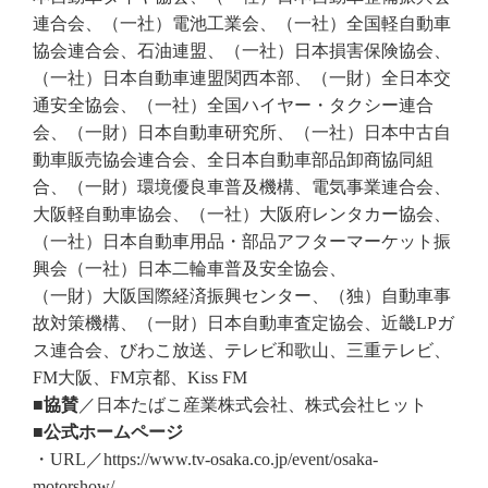
連合会、（一社）電池工業会、（一社）全国軽自動車
協会連合会、石油連盟、（一社）日本損害保険協会、
（一社）日本自動車連盟関西本部、（一財）全日本交
通安全協会、（一社）全国ハイヤー・タクシー連合
会、（一財）日本自動車研究所、（一社）日本中古自
動車販売協会連合会、全日本自動車部品卸商協同組
合、（一財）環境優良車普及機構、電気事業連合会、
大阪軽自動車協会、（一社）大阪府レンタカー協会、
（一社）日本自動車用品・部品アフターマーケット振
興会（一社）日本二輪車普及安全協会、
（一財）大阪国際経済振興センター、（独）自動車事
故対策機構、（一財）日本自動車査定協会、近畿LPガ
ス連合会、びわこ放送、テレビ和歌山、三重テレビ、
FM大阪、FM京都、Kiss FM
■協賛
／日本たばこ産業株式会社、株式会社ヒット
■公式ホームページ
・URL／https://www.tv-osaka.co.jp/event/osaka-
motorshow/