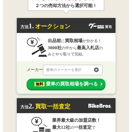
２つの売却方法から選択可能！
1.
オークション
方法
出品前
買取相場
に
が分かる！
3000社
最高入札店
の中から
の
みとやり取りで完結。
メーカー
愛車のメーカーを選択
愛車の買取相場を調べる
無料
2.
買取一括査定
方法
業界最大級の加盟店数！
最大12社
一括査定
の
で