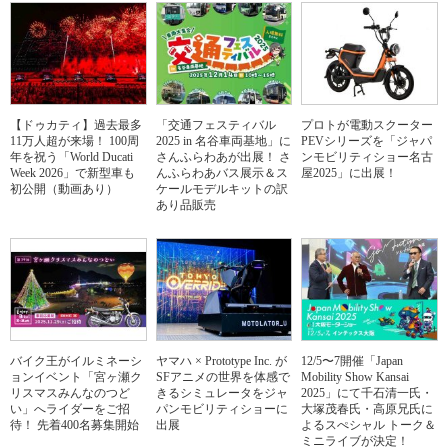
【ドゥカティ】過去最多
「交通フェスティバル
プロトが電動スクーター
11万人超が来場！ 100周
2025 in 名谷車両基地」に
PEVシリーズを「ジャパ
年を祝う「World Ducati
さんふらわあが出展！ さ
ンモビリティショー名古
Week 2026」で新型車も
んふらわあバス展示＆ス
屋2025」に出展！
初公開（動画あり）
ケールモデルキットの訳
あり品販売
バイク王がイルミネーシ
ヤマハ × Prototype Inc. が
12/5〜7開催「Japan
ョンイベント「宮ヶ瀬ク
SFアニメの世界を体感で
Mobility Show Kansai
リスマスみんなのつど
きるシミュレータをジャ
2025」にて千石清一氏・
い」へライダーをご招
パンモビリティショーに
大塚茂春氏・高原兄氏に
待！ 先着400名募集開始
出展
よるスぺシャル トーク＆
ミニライブが決定！