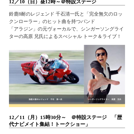
12／10（日）昼12時～＠特設ステージ
鈴鹿8耐のレジェンド 千石清一氏と「完全無欠のロッ
クンローラー」のヒット曲を持つバンド
「アラジン」の元ヴォーカルで、シンガーソングライ
ターの高原 兄氏によるスぺシャル トーク＆ライブ！
12／11（月）15時30分～ ＠特設ステージ 「歴
代ナビメイト集結！トークショー」