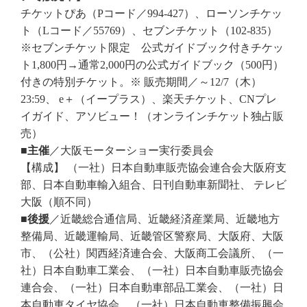
チケットぴあ（Pコード／994-427）、ローソンチケッ
ト（Lコード／55769）、セブンチケット（102-835）
※セブンチケット限定 公式ガイドブック付きチケッ
ト1,800円→通常2,000円の公式ガイドブック（500円）
付きの特別チケット。※ 販売期間／～12/7（木）
23:59、 e＋（イープラス）、楽天チケット、CNプレ
イガイド、アソビュー！（オンラインチケット独占販
売）
■主催
／大阪モーターショー実行委員会
【構成】 （一社）日本自動車販売協会連合会大阪府支
部、日本自動車輸入組合、日刊自動車新聞社、 テレビ
大阪（順不同）
■後援
／近畿総合通信局、近畿経済産業局、近畿地方
整備局、近畿運輸局、近畿管区警察局、大阪府、大阪
市、（公社）関西経済連合会、大阪商工会議所、（一
社）日本自動車工業会、（一社）日本自動車販売協会
連合会、（一社）日本自動車部品工業会、（一社）日
本自動車タイヤ協会、（一社）日本自動車整備振興会