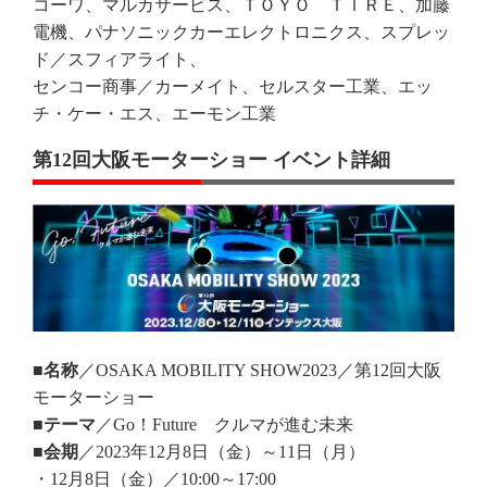
コーワ、マルカサービス、ＴＯＹＯ ＴＩＲＥ、加藤
電機、パナソニックカーエレクトロニクス、スプレッ
ド／スフィアライト、
センコー商事／カーメイト、セルスター工業、エッ
チ・ケー・エス、エーモン工業
第12回大阪モーターショー イベント詳細
■名称
／OSAKA MOBILITY SHOW2023／第12回大阪
モーターショー
■テーマ
／Go！Future クルマが進む未来
■会期
／2023年12月8日（金）～11日（月）
・12月8日（金）／10:00～17:00