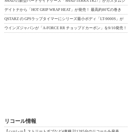
SHAD の新型ハードサイドケース「SHAD TERRA TR27」がカスタムジ
デイトナから「HOT GRIP WRAP HEAT」が発売！ 最高約80℃の巻き
QSTARZ の GPSラップタイマーにシリーズ最小ボディ「LT-9000S」が
ウインズジャパンが「A-FORCE RR チョップドカーボン」を9/10発売！
リコール情報
【ハーレー】ストリートボブなど4車種 計1285台のリコールを発表