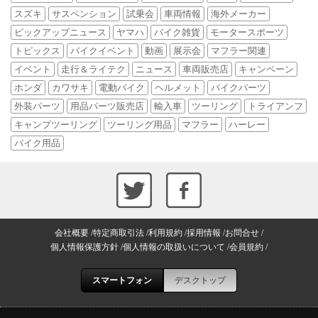
スズキ
サスペンション
試乗会
車両情報
海外メーカー
ピックアップニュース
ヤマハ
バイク雑貨
モータースポーツ
トピックス
バイクイベント
動画
展示会
マフラー関連
イベント
走行＆ライテク
ニュース
車両販売店
キャンペーン
ホンダ
カワサキ
電動バイク
ヘルメット
バイクパーツ
外装パーツ
用品パーツ販売店
輸入車
ツーリング
トライアンフ
キャンプツーリング
ツーリング用品
マフラー
ハーレー
バイク用品
会社概要
特定商取引法
利用規約
採用情報
お問合せ
個人情報保護方針
個人情報の取扱いについて
会員規約
スマートフォン
デスクトップ