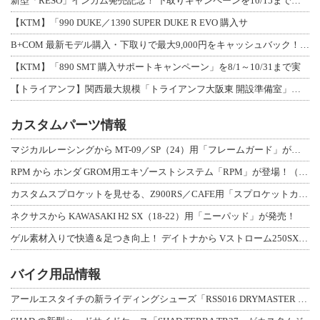
新型「RESO」インカム発売記念！ 下取りキャンペーンを10/15まで延長して開
【KTM】「990 DUKE／1390 SUPER DUKE R EVO 購入サ
B+COM 最新モデル購入・下取りで最大9,000円をキャッシュバック！「B+F
【KTM】「890 SMT 購入サポートキャンペーン」を8/1～10/31まで実
【トライアンフ】関西最大規模「トライアンフ大阪東 開設準備室」がオープン！ 限定
カスタムパーツ情報
マジカルレーシングから MT-09／SP（24）用「フレームガード」が登場！
RPM から ホンダ GROM用エキゾーストシステム「RPM」が登場！（動画あり
カスタムスプロケットを見せる、Z900RS／CAFE用「スプロケットカバーフルキ
ネクサスから KAWASAKI H2 SX（18-22）用「ニーパッド」が発売！
ゲル素材入りで快適＆足つき向上！ デイトナから Vストローム250SX用「快適ロ
バイク用品情報
アールエスタイチの新ライディングシューズ「RSS016 DRYMASTER スト