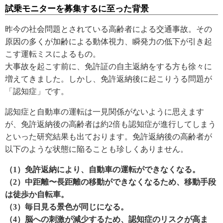
試乗モニターを募集するに至った背景
昨今の社会問題とされている高齢者による交通事故。その
原因の多くが加齢による動体視力、瞬発力の低下が引き起
こす運転ミスによるもの。
大事故を起こす前に、免許証の自主返納をする方も徐々に
増えてきました。しかし、免許返納後に起こりうる問題が
「認知症」です。
認知症と自動車の運転は一見関係がないように思えます
が、免許返納後の高齢者は約2倍も認知症が進行してしまう
といった研究結果も出ております。免許返納後の高齢者が
以下のような状態に陥ることも珍しくありません。
（1）免許返納により、自動車の運転ができなくなる。
（2）中距離〜長距離の移動ができなくなるため、移動手段
は徒歩か自転車。
（3）毎日見る景色が同じになる。
（4）脳への刺激が減少するため、認知症のリスクが高ま