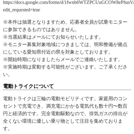
https://docs.google.com/forms/d/1fwnb6WTZPCUuGCOW8ePfu
edit_requested=true
※本件は抽選となりますため、応募者全員が試乗モニター
に参加できるものではありません。
※当選結果はメールにてお知らせいたします。
※モニター募集対象地域につきましては、明和整備が拠点
にしている愛知県付近の県を対象としております。
※開始時期になりましたらメールでご連絡いたします。
※実施時期は変動する可能性がございます。ご了承くださ
い。
電動トライクについて
電動トライクは三輪の電動モビリティです。家庭用のコン
セントで充電でき、満充電にかかる電気代も数十円〜数百
円と経済的です。完全電動駆動なので、排気ガスの排出が
全くない環境に優しい乗り物として注目を集めておりま
す。