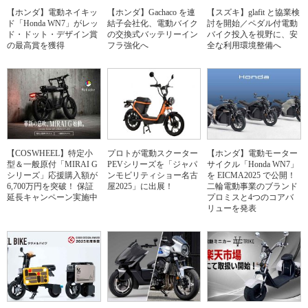
【ホンダ】電動ネイキッ
【ホンダ】Gachaco を連
【スズキ】glafit と協業検
ド「Honda WN7」がレッ
結子会社化、電動バイク
討を開始／ペダル付電動
ド・ドット・デザイン賞
の交換式バッテリーイン
バイク投入を視野に、安
の最高賞を獲得
フラ強化へ
全な利用環境整備へ
【COSWHEEL】特定小
プロトが電動スクーター
【ホンダ】電動モーター
型＆一般原付「MIRAI G
PEVシリーズを「ジャパ
サイクル「Honda WN7」
シリーズ」応援購入額が
ンモビリティショー名古
を EICMA2025 で公開！
6,700万円を突破！ 保証
屋2025」に出展！
二輪電動事業のブランド
延長キャンペーン実施中
プロミスと4つのコアバ
リューを発表