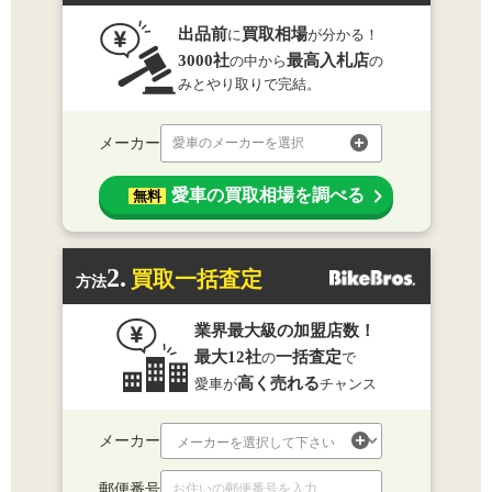
出品前
買取相場
に
が分かる！
3000社
最高入札店
の中から
の
みとやり取りで完結。
メーカー
愛車のメーカーを選択
愛車の買取相場を調べる
無料
2.
買取一括査定
方法
業界最大級の加盟店数！
最大12社
一括査定
の
で
高く売れる
愛車が
チャンス
メーカー
郵便番号