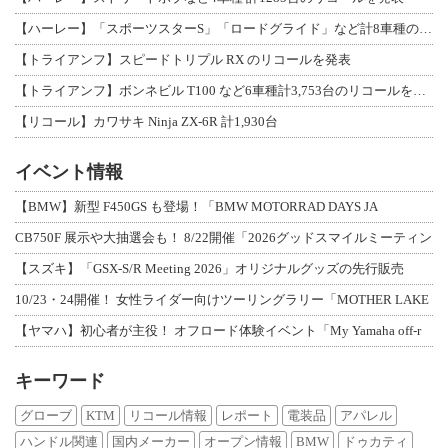
【ハーレー】「スポーツスターS」「ロードグライド」など計8車種のリコールを発表
【トライアンフ】スピードトリプル RX のリコールを発表
【トライアンフ】ボンネビル T100 など6車種計3,753台のリコールを発表
【リコール】カワサキ Ninja ZX-6R 計1,930台
イベント情報
【BMW】新型 F450GS も登場！「BMW MOTORRAD DAYS JA
CB750F 展示や大抽選会も！ 8/22開催「2026グッドスマイルミーティン
【スズキ】「GSX-S/R Meeting 2026」オリジナルグッズの先行販売
10/23・24開催！ 女性ライダー向けツーリングラリー「MOTHER LAKE
【ヤマハ】初心者が主役！ オフロード体験イベント「My Yamaha off-r
キーワード
グローブ
KTM
リコール情報
レポート
電装品
アパレル
ハンドル関連
国内メーカー
オープン情報
BMW
ドゥカティ