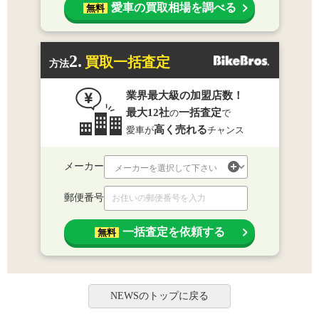
愛車の買取相場を調べる
無料
2.
買取一括査定
方法
業界最大級の加盟店数！
最大12社
一括査定
の
で
高く売れる
愛車が
チャンス
メーカー
郵便番号
一括査定を依頼する
無料
NEWSのトップに戻る