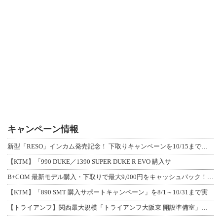
キャンペーン情報
新型「RESO」インカム発売記念！ 下取りキャンペーンを10/15まで延長して開
【KTM】「990 DUKE／1390 SUPER DUKE R EVO 購入サ
B+COM 最新モデル購入・下取りで最大9,000円をキャッシュバック！「B+F
【KTM】「890 SMT 購入サポートキャンペーン」を8/1～10/31まで実
【トライアンフ】関西最大規模「トライアンフ大阪東 開設準備室」がオープン！ 限定