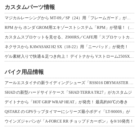
カスタムパーツ情報
マジカルレーシングから MT-09／SP（24）用「フレームガード」が登場！
RPM から ホンダ GROM用エキゾーストシステム「RPM」が登場！（動画あり
カスタムスプロケットを見せる、Z900RS／CAFE用「スプロケットカバーフルキ
ネクサスから KAWASAKI H2 SX（18-22）用「ニーパッド」が発売！
ゲル素材入りで快適＆足つき向上！ デイトナから Vストローム250SX用「快適ロ
バイク用品情報
アールエスタイチの新ライディングシューズ「RSS016 DRYMASTER スト
SHAD の新型ハードサイドケース「SHAD TERRA TR27」がカスタムジ
デイトナから「HOT GRIP WRAP HEAT」が発売！ 最高約80℃の巻き
QSTARZ の GPSラップタイマーにシリーズ最小ボディ「LT-9000S」が
ウインズジャパンが「A-FORCE RR チョップドカーボン」を9/10発売！