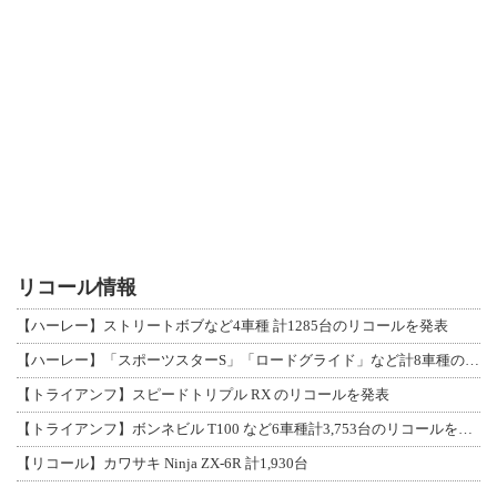
リコール情報
【ハーレー】ストリートボブなど4車種 計1285台のリコールを発表
【ハーレー】「スポーツスターS」「ロードグライド」など計8車種のリコールを発表
【トライアンフ】スピードトリプル RX のリコールを発表
【トライアンフ】ボンネビル T100 など6車種計3,753台のリコールを発表
【リコール】カワサキ Ninja ZX-6R 計1,930台