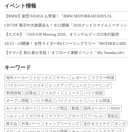
イベント情報
【BMW】新型 F450GS も登場！「BMW MOTORRAD DAYS JA
CB750F 展示や大抽選会も！ 8/22開催「2026グッドスマイルミーティン
【スズキ】「GSX-S/R Meeting 2026」オリジナルグッズの先行販売
10/23・24開催！ 女性ライダー向けツーリングラリー「MOTHER LAKE
【ヤマハ】初心者が主役！ オフロード体験イベント「My Yamaha off-r
キーワード
海外メーカー
トピックス
ヤマハ
レポート
マフラー関連
バイクパーツ
スズキ
ピックアップニュース
ツーリング
車両情報
試乗会
ドゥカティ
ニュース
バイク雑貨
オープン情報
バイク用品
バイクイベント
ハンドル関連
モータースポーツ
ツーリング用品
動画
国内メーカー
BMW
ヘルメット
カワサキ
マフラー
グローブ
アパレル
電装品
展示会
外装パーツ
キャンプツーリング
走行＆ライテク
ホンダ
イベント
ハーレー
リコール情報
キャンペーン
トライアンフ