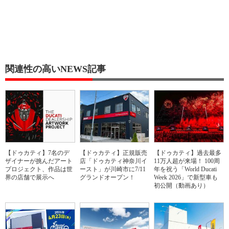
関連性の高いNEWS記事
【ドゥカティ】7名のデ
【ドゥカティ】正規販売
【ドゥカティ】過去最多
ザイナーが挑んだアート
店「ドゥカティ神奈川イ
11万人超が来場！ 100周
プロジェクト、作品は世
ースト」が川崎市に7/11
年を祝う「World Ducati
界の店舗で展示へ
グランドオープン！
Week 2026」で新型車も
初公開（動画あり）