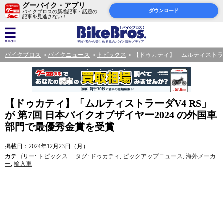
グーバイク・アプリ
ダウンロード
バイクブロスの新着記事・話題の
記事を見逃さない！
バイクブロス
バイクニュース
トピックス
【ドゥカティ】「ムルティストラー
【ドゥカティ】「ムルティストラーダV4 RS」
が 第7回 日本バイクオブザイヤー2024 の外国車
部門で最優秀金賞を受賞
掲載日：2024年12月23日（月）
カテゴリー:
トピックス
タグ:
ドゥカティ
,
ピックアップニュース
,
海外メーカ
ー
,
輸入車