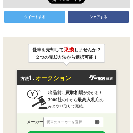
ツイートする
シェアする
乗換
愛車を売却して
しませんか？
２つの売却方法から選択可能！
1.
オークション
方法
出品前
買取相場
に
が分かる！
3000社
最高入札店
の中から
の
みとやり取りで完結。
メーカー
愛車のメーカーを選択