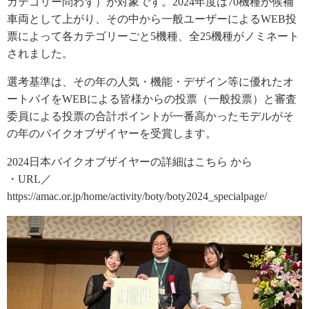
カテゴリー問わず）が対象です。2024年度は70機種が候補
車両として上がり、その中から一般ユーザーによるWEB投
票によって各カテゴリーごと5機種、全25機種がノミネート
されました。
選考基準は、その年の人気・機能・デザイン等に優れたオ
ートバイをWEBによる皆様からの投票（一般投票）と審査
委員による投票の合計ポイントが一番高かったモデルがそ
の年のバイクオブザイヤーを受賞します。
2024日本バイクオブザイヤーの詳細はこちら から
・URL／
https://amac.or.jp/home/activity/boty/boty2024_specialpage/