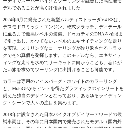
ーティでスーパーバイクとツーリングを融合した高性能モ
デルであることが高く評価されました。
2024年6月に発売された新型ムルティストラーダV4 RSは、
デスモドロミック・エンジン、乾式クラッチ、ディテール
に至るまで最高レベルの装備。ドゥカティのDNAを極限ま
で引き出し、かつてないレベルのエキサイティングな走り
を実現。スリリングなコーナリングが繰り返されるトラッ
クでその真価を発揮します。このモデルなら、エキサイテ
ィングな走りを求めてサーキットに向かうことも、忘れが
たい旅を求めてツーリングに出掛けることも可能です。
カラーは専用のアイスバーグ・ホワイトのカラーリング
と、MotoGPからヒントを得たグラフィックのインサートを
備えた独自のデザインとなっており、あらゆるライディン
グ・シーンで人々の注目を集めます。
2018年に設立された日本バイクオブザイヤーアワードの候
補車両は、その年に日本国内で発売されたモデル（国内外