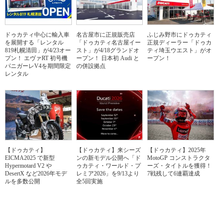
ドゥカティ中心に輸入車
名古屋市に正規販売店
ふじみ野市にドゥカティ
を展開する「レンタル
「ドゥカティ名古屋イー
正規ディーラー「ドゥカ
819札幌清田」が4/23オー
スト」が4/18グランドオ
ティ埼玉ウエスト」がオ
プン！ エヴァRT 初号機
ープン！ 日本初 Audi と
ープン！
パニガーレV4を期間限定
の併設拠点
レンタル
【ドゥカティ】
【ドゥカティ】来シーズ
【ドゥカティ】2025年
EICMA2025 で新型
ンの新モデル公開へ「ド
MotoGP コンストラクタ
Hypermotard V2 や
ゥカティ・ワールド・プ
ーズ・タイトルを獲得！
DesertX など2026年モデ
レミア2026」を9/13より
7戦残して6連覇達成
ルを多数公開
全5回実施