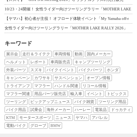
10/23・24開催！ 女性ライダー向けツーリングラリー「MOTHER LAKE
【ヤマハ】初心者が主役！ オフロード体験イベント「My Yamaha off-r
女性ライダー向けツーリングラリー「MOTHER LAKE RALLY 2026」
キーワード
展示会
走行＆ライテク
車両情報
動画
国内メーカー
ヘルメット
レポート
車両販売店
キャンプツーリング
外装パーツ
スズキ
バイクイベント
バイクパーツ
ホンダ
キャンペーン
カワサキ
サスペンション
オープン情報
トライアンフ
マフラー
ハンドル関連
リコール情報
マフラー関連
用品パーツ販売店
輸入車
イベント
トピックス
ツーリング
ピックアップニュース
バイク雑貨
ツーリング用品
バイク用品
試乗会
海外メーカー
ハーレー
電装品
ドゥカティ
KTM
モータースポーツ
ニュース
ヤマハ
アパレル
電動バイク
グローブ
BMW