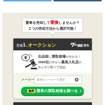
乗換
愛車を売却して
しませんか？
２つの売却方法から選択可能！
1.
オークション
方法
出品前
買取相場
に
が分かる！
3000社
最高入札店
の中から
の
みとやり取りで完結。
メーカー
愛車のメーカーを選択
愛車の買取相場を調べる
無料