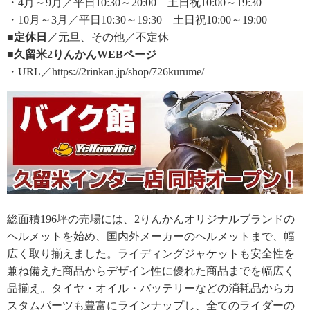
・4月～9月／平日10:30～20:00 土日祝10:00～19:30
・10月～3月／平日10:30～19:30 土日祝10:00～19:00
■定休日
／元旦、その他／不定休
■久留米2りんかんWEBページ
・URL／https://2rinkan.jp/shop/726kurume/
総面積196坪の売場には、2りんかんオリジナルブランドの
ヘルメットを始め、国内外メーカーのヘルメットまで、幅
広く取り揃えました。ライディングジャケットも安全性を
兼ね備えた商品からデザイン性に優れた商品までを幅広く
品揃え。タイヤ・オイル・バッテリーなどの消耗品からカ
スタムパーツも豊富にラインナップし、全てのライダーの