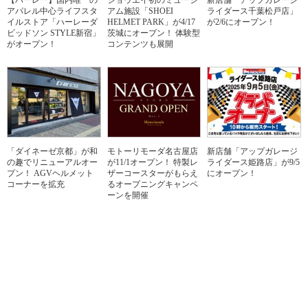
【ハーレー】国内唯一の
ショウエイ初のミュージ
新店舗「アップガレージ
アパレル中心ライフスタ
アム施設「SHOEI
ライダース千葉松戸店」
イルストア「ハーレーダ
HELMET PARK」が4/17
が2/6にオープン！
ビッドソン STYLE新宿」
茨城にオープン！ 体験型
がオープン！
コンテンツも展開
「ダイネーゼ京都」が和
モトーリモーダ名古屋店
新店舗「アップガレージ
の趣でリニューアルオー
が11/1オープン！ 特製レ
ライダース姫路店」が9/5
プン！ AGVヘルメット
ザーコースターがもらえ
にオープン！
コーナーを拡充
るオープニングキャンペ
ーンを開催