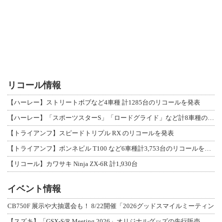
リコール情報
【ハーレー】ストリートボブなど4車種 計1285台のリコールを発表
【ハーレー】「スポーツスターS」「ロードグライド」など計8車種のリコールを発表
【トライアンフ】スピードトリプル RX のリコールを発表
【トライアンフ】ボンネビル T100 など6車種計3,753台のリコールを発表
【リコール】カワサキ Ninja ZX-6R 計1,930台
イベント情報
CB750F 展示や大抽選会も！ 8/22開催「2026グッドスマイルミーティン
【スズキ】「GSX-S/R Meeting 2026」オリジナルグッズの先行販売