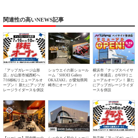
関連性の高いNEWS記事
「アップガレージ山形
ショウエイの新ショール
横浜市「ナップスベイサ
店」が山形市城西町へ
ーム「SHOEI Gallery
イド幸浦店」が6/19リニ
7/16移転リニューアルオ
OKAZAKI」が愛知県岡
ューアルオープン！ 新た
ープン！ 新たにアップガ
崎市にオープン！
にアップガレージライダ
レージライダースを併設
ースを併設