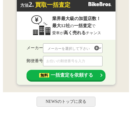
2.
買取一括査定
方法
業界最大級の加盟店数！
最大12社
一括査定
の
で
高く売れる
愛車が
チャンス
メーカー
郵便番号
一括査定を依頼する
無料
NEWSのトップに戻る