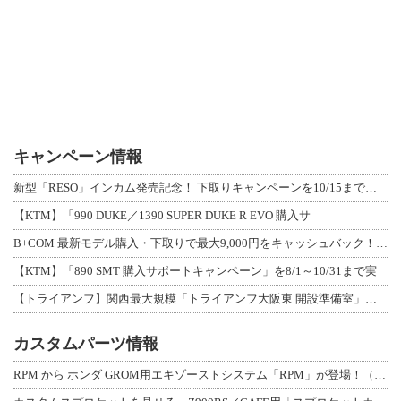
キャンペーン情報
新型「RESO」インカム発売記念！ 下取りキャンペーンを10/15まで延長して開
【KTM】「990 DUKE／1390 SUPER DUKE R EVO 購入サ
B+COM 最新モデル購入・下取りで最大9,000円をキャッシュバック！「B+F
【KTM】「890 SMT 購入サポートキャンペーン」を8/1～10/31まで実
【トライアンフ】関西最大規模「トライアンフ大阪東 開設準備室」がオープン！ 限定
カスタムパーツ情報
RPM から ホンダ GROM用エキゾーストシステム「RPM」が登場！（動画あり