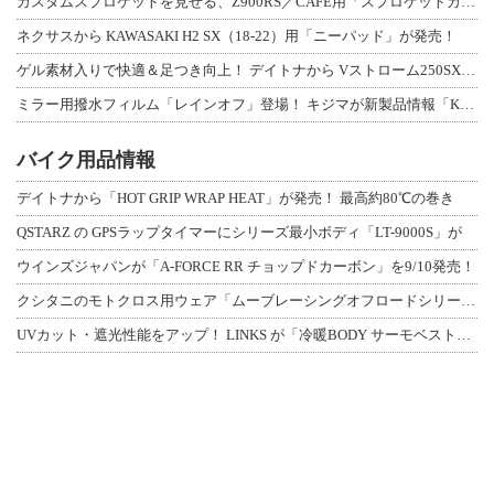
カスタムスプロケットを見せる、Z900RS／CAFE用「スプロケットカバーフルキ
ネクサスから KAWASAKI H2 SX（18-22）用「ニーパッド」が発売！
ゲル素材入りで快適＆足つき向上！ デイトナから Vストローム250SX用「快適ロ
ミラー用撥水フィルム「レインオフ」登場！ キジマが新製品情報「KIJIMA NE
バイク用品情報
デイトナから「HOT GRIP WRAP HEAT」が発売！ 最高約80℃の巻き
QSTARZ の GPSラップタイマーにシリーズ最小ボディ「LT-9000S」が
ウインズジャパンが「A-FORCE RR チョップドカーボン」を9/10発売！
クシタニのモトクロス用ウェア「ムーブレーシングオフロードシリーズ」3アイテムが登
UVカット・遮光性能をアップ！ LINKS が「冷暖BODY サーモベスト」改良