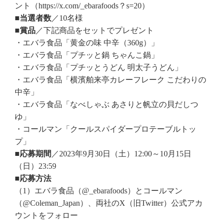
ント（https://x.com/_ebarafoods？s=20）
■当選者数
／10名様
■賞品
／下記商品をセットでプレゼント
・エバラ食品「黄金の味 中辛（360g）」
・エバラ食品「プチッと鍋 ちゃんこ鍋」
・エバラ食品「プチッとうどん 明太子うどん」
・エバラ食品「横濱舶来亭カレーフレーク こだわりの
中辛」
・エバラ食品「なべしゃぶ あさりと帆立の貝だしつ
ゆ」
・コールマン「クールスパイダープロテーブルトッ
プ」
■応募期間
／2023年9月30日（土）12:00～10月15日
（日）23:59
■応募方法
（1）エバラ食品（@_ebarafoods）とコールマン
（@Coleman_Japan）、両社のX（旧Twitter）公式アカ
ウントをフォロー