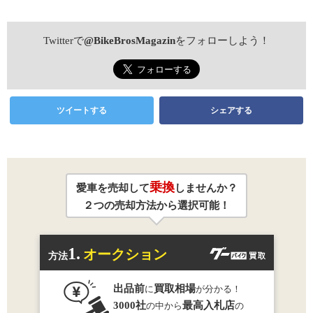
Twitterで
@BikeBrosMagazin
をフォローしよう！
ツイートする
シェアする
乗換
愛車を売却して
しませんか？
２つの売却方法から選択可能！
1.
オークション
方法
出品前
買取相場
に
が分かる！
3000社
最高入札店
の中から
の