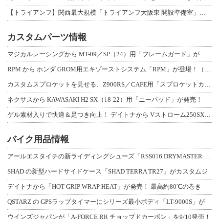
【トライアンフ】関西最大規模「トライアンフ大阪東 開設準備室」がオープン！ 限定
カスタムパーツ情報
マジカルレーシングから MT-09／SP（24）用「フレームガード」が登場！
RPM から ホンダ GROM用エキゾーストシステム「RPM」が登場！（動画あり
カスタムスプロケットを見せる、Z900RS／CAFE用「スプロケットカバーフルキ
ネクサスから KAWASAKI H2 SX（18-22）用「ニーパッド」が発売！
ゲル素材入りで快適＆足つき向上！ デイトナから Vストローム250SX用「快適ロ
バイク用品情報
アールエスタイチの新ライディングシューズ「RSS016 DRYMASTER スト
SHAD の新型ハードサイドケース「SHAD TERRA TR27」がカスタムジ
デイトナから「HOT GRIP WRAP HEAT」が発売！ 最高約80℃の巻き
QSTARZ の GPSラップタイマーにシリーズ最小ボディ「LT-9000S」が
ウインズジャパンが「A-FORCE RR チョップドカーボン」を9/10発売！