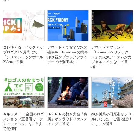
場！
コレ使える！ピックアッ
アウトドアで安全な水の
アウトドアブランド
プロゴス1２月号にて
確保を！Greeshowの携帯
「Helinox／ヘリノック
「システムロックポール
浄水器がブラックフライ
ス」の人気アイテムがカ
230cm」公開
デーで特別価格に
プセルトイになって登
場！
今年ラスト！ 全国のロゴ
DekiTech の焚き火台「炎
神奈川県小田原市がラベ
スショップ直営店で「テ
満」がクラウドファンデ
ルになった「ご当地ほり
ントフェスタ」を11/4ま
ィングに登場！
にし」が誕生！
で開催中