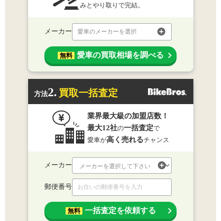
みとやり取りで完結。
メーカー
愛車のメーカーを選択
愛車の買取相場を調べる
無料
2.
買取一括査定
方法
業界最大級の加盟店数！
最大12社
一括査定
の
で
高く売れる
愛車が
チャンス
メーカー
郵便番号
一括査定を依頼する
無料