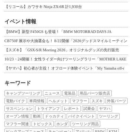
【リコール】カワサキ Ninja ZX-6R 計1,930台
イベント情報
【BMW】新型 F450GS も登場！「BMW MOTORRAD DAYS JA
CB750F 展示や大抽選会も！ 8/22開催「2026グッドスマイルミーティン
【スズキ】「GSX-S/R Meeting 2026」オリジナルグッズの先行販売
10/23・24開催！ 女性ライダー向けツーリングラリー「MOTHER LAKE
【ヤマハ】初心者が主役！ オフロード体験イベント「My Yamaha off-r
キーワード
キャンプツーリング
ニュース
電装品
用品パーツ販売店
電動バイク
車両情報
ヘルメット
マフラー
スズキ
外装パーツ
サスペンション
トライアンフ
レポート
試乗会
ヤマハ
オープン情報
動画
ドゥカティ
バイクイベント
ツーリング
マフラー関連
トピックス
ホンダ
ツーリング用品
ピックアップニュース
キャンペーン
アパレル
BMW
KTM