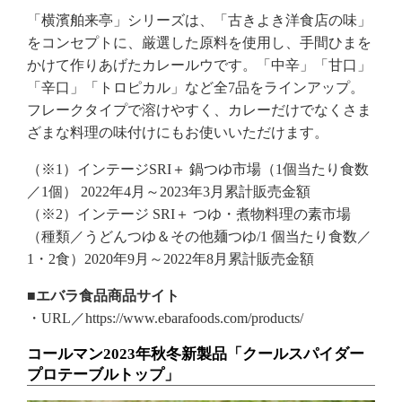
「横濱舶来亭」シリーズは、「古きよき洋食店の味」
をコンセプトに、厳選した原料を使用し、手間ひまを
かけて作りあげたカレールウです。「中辛」「甘口」
「辛口」「トロピカル」など全7品をラインアップ。
フレークタイプで溶けやすく、カレーだけでなくさま
ざまな料理の味付けにもお使いいただけます。
（※1）インテージSRI＋ 鍋つゆ市場（1個当たり食数
／1個） 2022年4月～2023年3月累計販売金額
（※2）インテージ SRI＋ つゆ・煮物料理の素市場
（種類／うどんつゆ＆その他麺つゆ/1 個当たり食数／
1・2食）2020年9月～2022年8月累計販売金額
■エバラ食品商品サイト
・URL／https://www.ebarafoods.com/products/
コールマン2023年秋冬新製品「クールスパイダー
プロテーブルトップ」