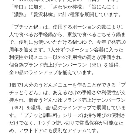
「辛口」に加え、「さわやか檸檬」「旨にんにく」
「濃熟」「贅沢林檎」の計7種類を展開しています。
「プチッと鍋」は、使用するポーションの数により1
人で食べるお手軽鍋から、家族で食べるごちそう鍋ま
で、便利にお使いいただける鍋つゆで、今年で発売10
周年を迎えます。1人分ずつポーション容器に入った
利便性や鍋メニュー以外の汎用性の高さが評価され、
個食鍋ブランド売上げナンバーワン（※1）を獲得。
全10品のラインアップを揃えています。
1個で1人分のうどんメニューを作ることができる「プ
チッとうどん」は、あえるだけの手軽さや利便性が支
持され、個食うどんつゆブランド売上げナンバーワン
（※2）を獲得。全9品のラインアップで展開していま
す。「プチッと調味料」シリーズは持ち運びの便利さ
だけでなく、1つずつ使い切りで常温保存が可能なた
め、アウトドアにも便利なアイテムです。