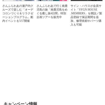
さんふらわあの瀬戸内ク
さんふらわあで行く南鹿
サイン・ハウスが会員サ
ルーズで楽しむ「オーデ
児島の旅「南鹿児島をめ
イト「SYGN HOUSE
コロンづくり＆リラクゼ
ぐる癒し旅4日間」特別
.MEMBERS」を開設／製
ーションプログラム」船
企画ツアーを販売中
品登録で保証期間を追
内イベントを5/17開催
加、修理依頼やパーツ購
入も可能
キャンペーン情報