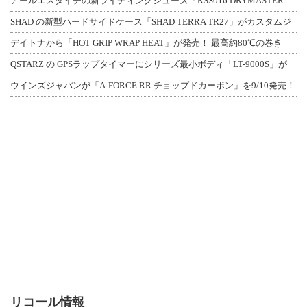
アールエスタイチの新ライディングシューズ「RSS016 DRYMASTER スト
SHAD の新型ハードサイドケース「SHAD TERRA TR27」がカスタムジ
デイトナから「HOT GRIP WRAP HEAT」が発売！ 最高約80℃の巻き
QSTARZ の GPSラップタイマーにシリーズ最小ボディ「LT-9000S」が
ウインズジャパンが「A-FORCE RR チョップドカーボン」を9/10発売！
リコール情報