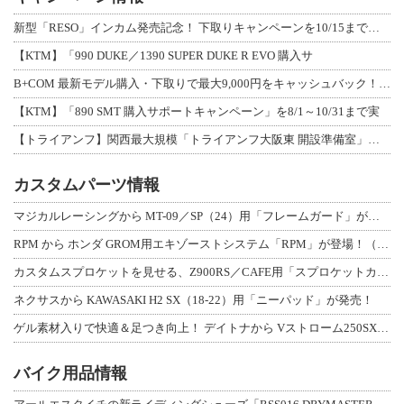
新型「RESO」インカム発売記念！ 下取りキャンペーンを10/15まで延長して開
【KTM】「990 DUKE／1390 SUPER DUKE R EVO 購入サ
B+COM 最新モデル購入・下取りで最大9,000円をキャッシュバック！「B+F
【KTM】「890 SMT 購入サポートキャンペーン」を8/1～10/31まで実
【トライアンフ】関西最大規模「トライアンフ大阪東 開設準備室」がオープン！ 限定
カスタムパーツ情報
マジカルレーシングから MT-09／SP（24）用「フレームガード」が登場！
RPM から ホンダ GROM用エキゾーストシステム「RPM」が登場！（動画あり
カスタムスプロケットを見せる、Z900RS／CAFE用「スプロケットカバーフルキ
ネクサスから KAWASAKI H2 SX（18-22）用「ニーパッド」が発売！
ゲル素材入りで快適＆足つき向上！ デイトナから Vストローム250SX用「快適ロ
バイク用品情報