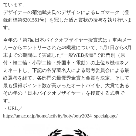
ています。
デザイナーの菊池武夫氏のデザインによるロゴマーク（登
録商標第6201551号）を冠した盾と賞状の授与を執り行いま
す。
今年の「第7回日本バイクオブザイヤー授賞式は」車両メー
カーからエントリーされた49機種について、5月1日から8月
末までの期間にて実施した”一般WEB投票”で部門別（原
付・軽二輪・小型二輪・外国車・電動）の上位５機種をノ
ミネートし、下記の各界著名人による選考委員会による最
終選考を経て、各部門の最優秀金賞と金賞を決定、そして
最も獲得ポイント数が高かったオートバイを、大賞である
その年の「日本バイクオブザイヤー」を授賞する式典で
す。
・URL／
https://amac.or.jp/home/activity/boty/boty2024_specialpage/