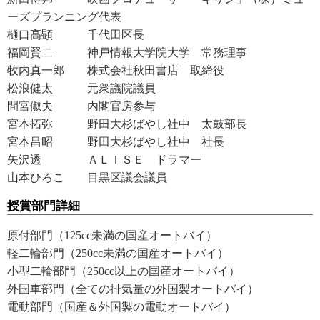
ーズプランニング代表
樋口高顕 千代田区長
福岡賢二 神戸情報大学院大学 常務理事
牧内真一郎 株式会社秋田書店 取締役
松浪健太 元衆議院議員
間宮俶夫 内閣官房参与
宮本拓弥 野田大杉ばやし社中 太鼓部長
宮本昌昭 野田大杉ばやし社中 社長
矢沢透 ＡＬＩＳＥ ドラマー
山本ひろこ 目黒区議会議員
授賞部門詳細
原付部門（125cc未満の国産オートバイ）
軽二輪部門（250cc未満の国産オートバイ）
小型二輪部門（250cc以上の国産オートバイ）
外国車部門（全ての排気量の外国製オートバイ）
電動部門（国産＆外国製の電動オートバイ）