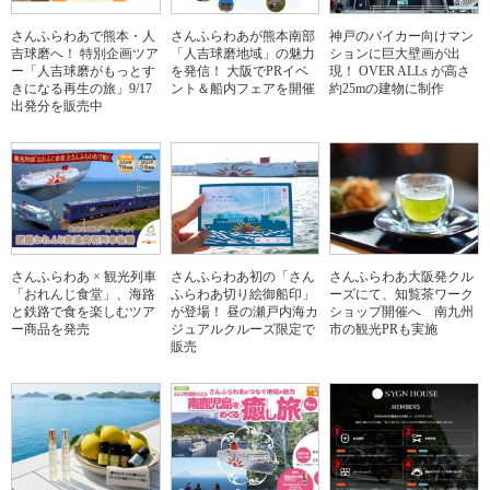
さんふらわあで熊本・人
さんふらわあが熊本南部
神戸のバイカー向けマン
吉球磨へ！ 特別企画ツア
「人吉球磨地域」の魅力
ションに巨大壁画が出
ー「人吉球磨がもっとす
を発信！ 大阪でPRイベ
現！ OVER ALLs が高さ
きになる再生の旅」9/17
ント＆船内フェアを開催
約25mの建物に制作
出発分を販売中
さんふらわあ × 観光列車
さんふらわあ初の「さん
さんふらわあ大阪発クル
「おれんじ食堂」、海路
ふらわあ切り絵御船印」
ーズにて、知覧茶ワーク
と鉄路で食を楽しむツア
が登場！ 昼の瀬戸内海カ
ショップ開催へ 南九州
ー商品を発売
ジュアルクルーズ限定で
市の観光PRも実施
販売