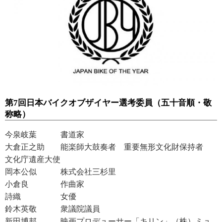
第7回日本バイクオブザイヤー選考委員（五十音順・敬
称略）
今泉岐葉 書道家
大倉正之助 能楽師大鼓奏者 重要無形文化財保持者
文化庁遺産大使
岡本公似 株式会社三杉里
小倉良 作曲家
詩織 女優
鈴木英敬 衆議院議員
新田博邦 映画プロデューサー「キリン」（株）ミュ