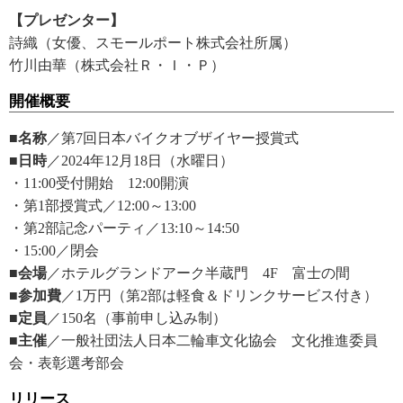
【プレゼンター】
詩織（女優、スモールポート株式会社所属）
竹川由華（株式会社Ｒ・Ｉ・Ｐ）
開催概要
■名称
／第7回日本バイクオブザイヤー授賞式
■日時
／2024年12月18日（水曜日）
・11:00受付開始 12:00開演
・第1部授賞式／12:00～13:00
・第2部記念パーティ／13:10～14:50
・15:00／閉会
■会場
／ホテルグランドアーク半蔵門 4F 富士の間
■参加費
／1万円（第2部は軽食＆ドリンクサービス付き）
■定員
／150名（事前申し込み制）
■主催
／一般社団法人日本二輪車文化協会 文化推進委員
会・表彰選考部会
リリース