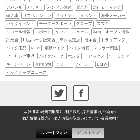
アパレル
カワサキ
ハンドル関連
電装品
走行＆ライテク
輸入車
サスペンション
ドゥカティ
イベント
海外メーカー
バイクイベント
モータースポーツ
グローブ
スズキ
リコール情報
レポート
ヤマハ
ニュース
動画
オープン情報
試乗会
用品パーツ販売店
車両販売店
展示会
トライアンフ
バイク用品
KTM
電動バイク
バイク雑貨
マフラー関連
ツーリング用品
バイクパーツ
ホンダ
トピックス
ツーリング
キャンペーン
車両情報
マフラー
ハーレー
BMW
ピックアップニュース
会社概要
特定商取引法
利用規約
採用情報
お問合せ
個人情報保護方針
個人情報の取扱いについて
会員規約
スマートフォン
デスクトップ