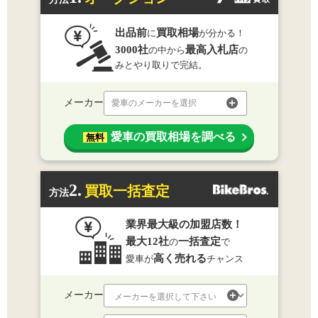
出品前
買取相場
に
が分かる！
3000社
最高入札店
の中から
の
みとやり取りで完結。
メーカー
愛車のメーカーを選択
愛車の買取相場を調べる
無料
2.
買取一括査定
方法
業界最大級の加盟店数！
最大12社
一括査定
の
で
高く売れる
愛車が
チャンス
メーカー