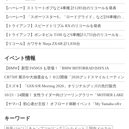
【ハーレー】ストリートボブなど4車種 計1285台のリコールを発表
【ハーレー】「スポーツスターS」「ロードグライド」など計8車種のリコールを発表
【トライアンフ】スピードトリプル RX のリコールを発表
【トライアンフ】ボンネビル T100 など6車種計3,753台のリコールを発表
【リコール】カワサキ Ninja ZX-6R 計1,930台
イベント情報
【BMW】新型 F450GS も登場！「BMW MOTORRAD DAYS JA
CB750F 展示や大抽選会も！ 8/22開催「2026グッドスマイルミーティン
【スズキ】「GSX-S/R Meeting 2026」オリジナルグッズの先行販売
10/23・24開催！ 女性ライダー向けツーリングラリー「MOTHER LAKE
【ヤマハ】初心者が主役！ オフロード体験イベント「My Yamaha off-r
キーワード
外装パーツ
キャンプツーリング
ヘルメット
国内メーカー