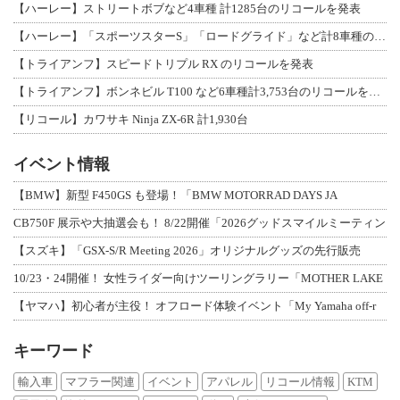
【ハーレー】ストリートボブなど4車種 計1285台のリコールを発表
【ハーレー】「スポーツスターS」「ロードグライド」など計8車種のリコールを発表
【トライアンフ】スピードトリプル RX のリコールを発表
【トライアンフ】ボンネビル T100 など6車種計3,753台のリコールを発表
【リコール】カワサキ Ninja ZX-6R 計1,930台
イベント情報
【BMW】新型 F450GS も登場！「BMW MOTORRAD DAYS JA
CB750F 展示や大抽選会も！ 8/22開催「2026グッドスマイルミーティン
【スズキ】「GSX-S/R Meeting 2026」オリジナルグッズの先行販売
10/23・24開催！ 女性ライダー向けツーリングラリー「MOTHER LAKE
【ヤマハ】初心者が主役！ オフロード体験イベント「My Yamaha off-r
キーワード
輸入車
マフラー関連
イベント
アパレル
リコール情報
KTM