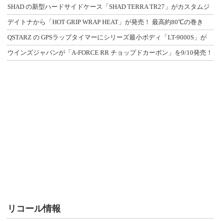
SHAD の新型ハードサイドケース「SHAD TERRA TR27」がカスタムジ
デイトナから「HOT GRIP WRAP HEAT」が発売！ 最高約80℃の巻き
QSTARZ の GPSラップタイマーにシリーズ最小ボディ「LT-9000S」が
ウインズジャパンが「A-FORCE RR チョップドカーボン」を9/10発売！
リコール情報