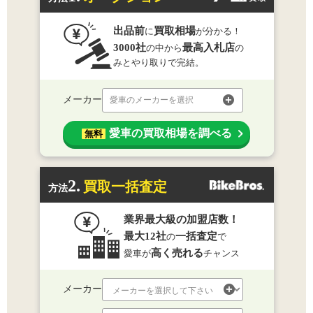
出品前
買取相場
に
が分かる！
3000社
最高入札店
の中から
の
みとやり取りで完結。
メーカー
愛車のメーカーを選択
愛車の買取相場を調べる
無料
2.
買取一括査定
方法
業界最大級の加盟店数！
最大12社
一括査定
の
で
高く売れる
愛車が
チャンス
メーカー