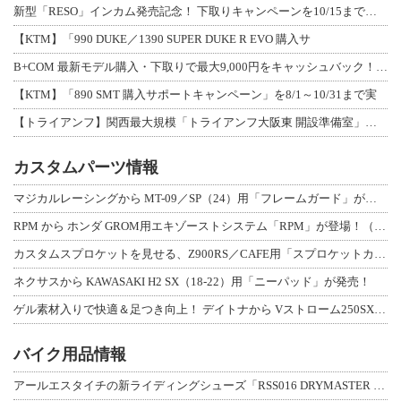
新型「RESO」インカム発売記念！ 下取りキャンペーンを10/15まで延長して開
【KTM】「990 DUKE／1390 SUPER DUKE R EVO 購入サ
B+COM 最新モデル購入・下取りで最大9,000円をキャッシュバック！「B+F
【KTM】「890 SMT 購入サポートキャンペーン」を8/1～10/31まで実
【トライアンフ】関西最大規模「トライアンフ大阪東 開設準備室」がオープン！ 限定
カスタムパーツ情報
マジカルレーシングから MT-09／SP（24）用「フレームガード」が登場！
RPM から ホンダ GROM用エキゾーストシステム「RPM」が登場！（動画あり
カスタムスプロケットを見せる、Z900RS／CAFE用「スプロケットカバーフルキ
ネクサスから KAWASAKI H2 SX（18-22）用「ニーパッド」が発売！
ゲル素材入りで快適＆足つき向上！ デイトナから Vストローム250SX用「快適ロ
バイク用品情報
アールエスタイチの新ライディングシューズ「RSS016 DRYMASTER スト