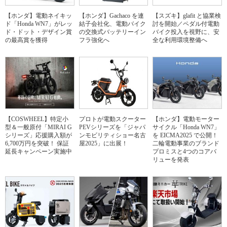
【ホンダ】電動ネイキッ
【ホンダ】Gachaco を連
【スズキ】glafit と協業検
ド「Honda WN7」がレッ
結子会社化、電動バイク
討を開始／ペダル付電動
ド・ドット・デザイン賞
の交換式バッテリーイン
バイク投入を視野に、安
の最高賞を獲得
フラ強化へ
全な利用環境整備へ
【COSWHEEL】特定小
プロトが電動スクーター
【ホンダ】電動モーター
型＆一般原付「MIRAI G
PEVシリーズを「ジャパ
サイクル「Honda WN7」
シリーズ」応援購入額が
ンモビリティショー名古
を EICMA2025 で公開！
6,700万円を突破！ 保証
屋2025」に出展！
二輪電動事業のブランド
延長キャンペーン実施中
プロミスと4つのコアバ
リューを発表