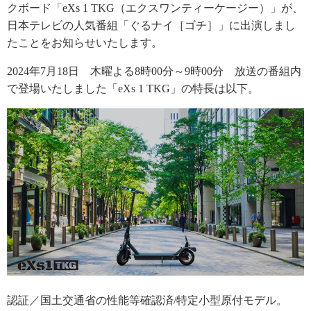
クボード「eXs 1 TKG（エクスワンティーケージー）」が、
日本テレビの人気番組「ぐるナイ［ゴチ］」に出演しまし
たことをお知らせいたします。
2024年7月18日 木曜よる8時00分～9時00分 放送の番組内
で登場いたしました「eXs 1 TKG」の特長は以下。
認証／国土交通省の性能等確認済/特定小型原付モデル。