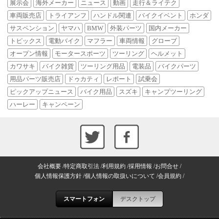
展示会
海外メーカー
ニュース
動画
走行＆ライテク
車両販売店
トライアンフ
ハンドル関連
バイクイベント
ホンダ
サスペンション
ヤマハ
BMW
外装パーツ
国内メーカー
トピックス
電動バイク
マフラー
車両情報
グローブ
オープン情報
モータースポーツ
ツーリング
ヘルメット
カワサキ
バイク雑貨
ツーリング用品
電装品
バイクパーツ
用品パーツ販売店
ドゥカティ
レポート
試乗会
ピックアップニュース
バイク用品
スズキ
キャンプツーリング
ハーレー
キャンペーン
会社概要
特定商取引法
利用規約
採用情報
お問合せ
個人情報保護方針
個人情報の取扱いについて
会員規約
スマートフォン
デスクトップ