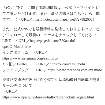
「eXs 1 TKG」に関する詳細情報は、公式ウェブサイト に
てご覧いただけます。また、商品の購入はこちらから可能
です。（・URL／https://moto.customjapan.net/i/27882603）
また、公式SNSでも最新情報を発信しておりますので、ぜ
ひフォローして最新のニュースをチェックしてください。
LINE ・URL／https://page.line.me/589ausdu?
openQrModal=true
インスタグラム ・URL／
https://www.instagram.com/exs.mobi/
X（旧／Twitter） ・URL／https://x.com/eXs_mobi
フェイスブック ・URL／https://www.facebook.com/exs.mobi
※道路交通法の改正に伴う特定小型原動機付自転車の交通
ルール等について
・URL／
https://www.npa.go.jp/bureau/traffic/anzen/tokuteikogata.html