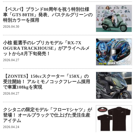
【ベスパ】ブランド80周年を祝う特別仕様
車「GTS 80TH」発表、パステルグリーンの
特別カラーを採用
2026.04.30
小椋 藍選手のレプリカモデル「RX-7X
OGURA TRACKHOUSE」がアライヘルメ
ットから8月下旬発売！
2026.04.27
【ZONTES】150ccスクーター「150X」の
受注開始！ アルミモノコックフレーム採用
で車重108kgを実現
2026.04.27
クシタニの限定モデル「フローTシャツ」が
登場！ オールブラックで仕上げた受注生産
アイテム
2026.04.24