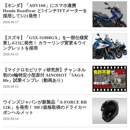
【ホンダ】「ADV160」にスマホ連携
Honda RoadSync と5インチTFTメーターを
採用して5/21発売！
2026.04.17
【スズキ】「GSX-S1000GX」を一部仕様変
更し4/23に発売！ カラーリング変更＆ウイ
ングレットを採用
2026.04.15
【マイクロモビリティ研究所】チャンネル
初の4輪特定小型原付 AINOHOT「SAGA
life」試乗インプレ（動画あり）
2026.04.15
ウインズジャパンが新製品「A-FORCE RR
12K」を発売！ MFJ規格取得のドライカー
ボンヘルメット
2026.04.14