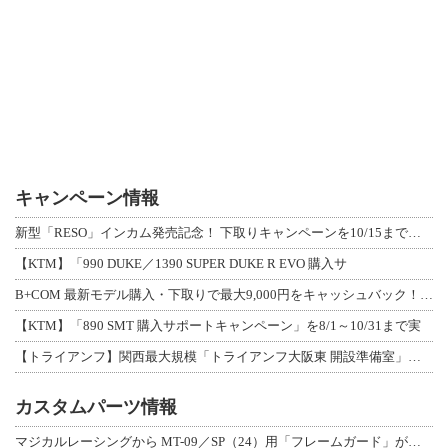
キャンペーン情報
新型「RESO」インカム発売記念！ 下取りキャンペーンを10/15まで延長して開
【KTM】「990 DUKE／1390 SUPER DUKE R EVO 購入サ
B+COM 最新モデル購入・下取りで最大9,000円をキャッシュバック！「B+F
【KTM】「890 SMT 購入サポートキャンペーン」を8/1～10/31まで実
【トライアンフ】関西最大規模「トライアンフ大阪東 開設準備室」がオープン！ 限定
カスタムパーツ情報
マジカルレーシングから MT-09／SP（24）用「フレームガード」が登場！