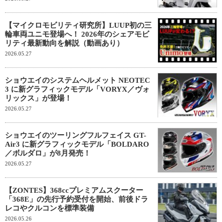
【マイクロモビリティ研究所】LUUP初の三
輪車両ユニモ登場へ！ 2026年のシェアモビ
リティ最新動向を解説（動画あり）
2026.05.27
ショウエイのシステムヘルメット NEOTEC
3 に新グラフィックモデル「VORYX／ヴォ
リックス」が登場！
2026.05.27
ショウエイのツーリングフルフェイス GT-
Air3 に新グラフィックモデル「BOLDARO
／ボルダロ」が8月発売！
2026.05.27
【ZONTES】368ccプレミアムスクーター
「368E」の先行予約受付を開始、前後ドラ
レコやクルコンを標準装備
2026.05.26