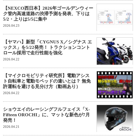
【NEXCO西日本】2026年ゴールデンウィー
ク管内高速道路の渋滞予測を発表、下りは
5/2・上りは5/5に集中
2026.04.23
【ヤマハ】新型「CYGNUS X／シグナス エ
ックス」を5/22発売！ トラクションコント
ロール採用で走行性能を強化
2026.04.22
【マイクロモビリティ研究所】電動アシス
ト自転車と電動モペッドの違いとは？ 無免
許運転を避ける見分け方（動画あり）
2026.04.22
ショウエイのレーシングフルフェイス「X-
Fifteen OROCHI」に、マットな新色が7月
発売！
2026.04.21