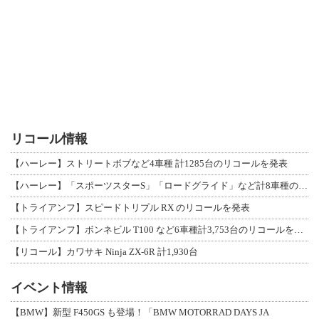
リコール情報
【ハーレー】ストリートボブなど4車種 計1285台のリコールを発表
【ハーレー】「スポーツスターS」「ロードグライド」など計8車種のリコールを発表
【トライアンフ】スピードトリプル RX のリコールを発表
【トライアンフ】ボンネビル T100 など6車種計3,753台のリコールを発表
【リコール】カワサキ Ninja ZX-6R 計1,930台
イベント情報
【BMW】新型 F450GS も登場！「BMW MOTORRAD DAYS JA