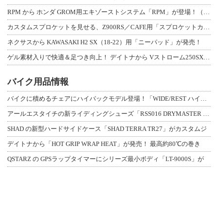
RPM から ホンダ GROM用エキゾーストシステム「RPM」が登場！（動画あり
カスタムスプロケットを見せる、Z900RS／CAFE用「スプロケットカバーフルキ
ネクサスから KAWASAKI H2 SX（18-22）用「ニーパッド」が発売！
ゲル素材入りで快適＆足つき向上！ デイトナから Vストローム250SX用「快適ロ
バイク用品情報
バイクに積めるチェアにハイバックモデル登場！「WIDE/REST ハイバックチェ
アールエスタイチの新ライディングシューズ「RSS016 DRYMASTER スト
SHAD の新型ハードサイドケース「SHAD TERRA TR27」がカスタムジ
デイトナから「HOT GRIP WRAP HEAT」が発売！ 最高約80℃の巻き
QSTARZ の GPSラップタイマーにシリーズ最小ボディ「LT-9000S」が