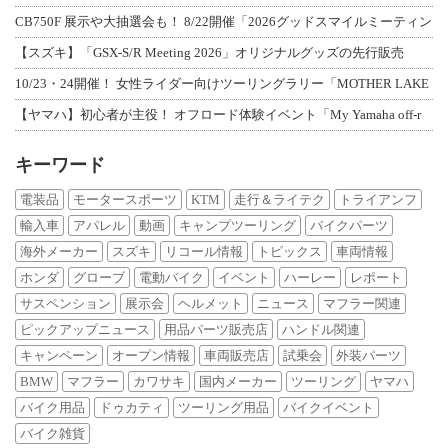
CB750F 展示や大抽選会も！ 8/22開催「2026グッドスマイルミーティン
【スズキ】「GSX-S/R Meeting 2026」オリジナルグッズの先行販売
10/23・24開催！ 女性ライダー向けツーリングラリー「MOTHER LAKE
【ヤマハ】初心者が主役！ オフロード体験イベント「My Yamaha off-r
キーワード
電装品
モータースポーツ
KTM
走行＆ライテク
トライアンフ
輸入車
アパレル
動画
キャンプツーリング
バイクパーツ
海外メーカー
スズキ
リコール情報
トピックス
車両情報
ホンダ
グローブ
電動バイク
イベント
ハーレー
レポート
サスペンション
展示会
ヘルメット
ニュース
マフラー関連
ピックアップニュース
用品パーツ販売店
ハンドル関連
キャンペーン
オープン情報
車両販売店
試乗会
外装パーツ
BMW
マフラー
カワサキ
国内メーカー
ツーリング
ヤマハ
バイク用品
ドゥカティ
ツーリング用品
バイクイベント
バイク雑貨