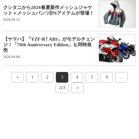
クシタニから2026春夏新作メッシュジャケ
ット＋メッシュパンツ計6アイテムが登場！
2026.04.13
【ヤマハ】「YZF-R7 ABS」がモデルチェン
ジ！「70th Anniversary Edition」も同時発
売
2026.04.09
«
1
2
3
4
5
6
…
223
»