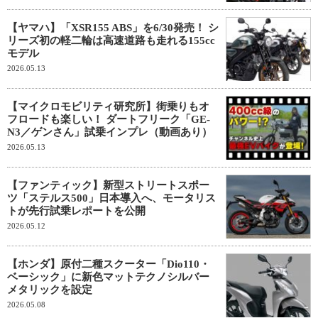
【ヤマハ】「XSR155 ABS」を6/30発売！ シ
リーズ初の軽二輪は高速道路も走れる155cc
モデル
2026.05.13
【マイクロモビリティ研究所】街乗りもオ
フロードも楽しい！ ダートフリーク「GE-
N3／ゲンさん」試乗インプレ（動画あり）
2026.05.13
【ファンティック】新型ストリートスポー
ツ「ステルス500」日本導入へ、モータリス
トが先行試乗レポートを公開
2026.05.12
【ホンダ】原付二種スクーター「Dio110・
ベーシック」に新色マットテクノシルバー
メタリックを設定
2026.05.08