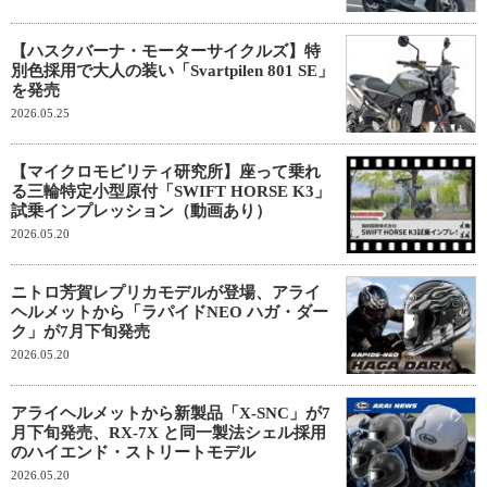
【ハスクバーナ・モーターサイクルズ】特
別色採用で大人の装い「Svartpilen 801 SE」
を発売
2026.05.25
【マイクロモビリティ研究所】座って乗れ
る三輪特定小型原付「SWIFT HORSE K3」
試乗インプレッション（動画あり）
2026.05.20
ニトロ芳賀レプリカモデルが登場、アライ
ヘルメットから「ラパイドNEO ハガ・ダー
ク」が7月下旬発売
2026.05.20
アライヘルメットから新製品「X-SNC」が7
月下旬発売、RX-7X と同一製法シェル採用
のハイエンド・ストリートモデル
2026.05.20