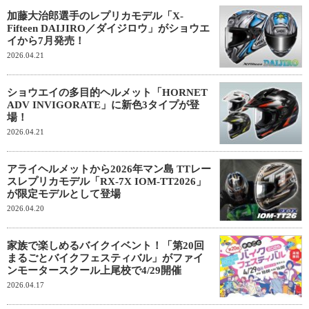
加藤大治郎選手のレプリカモデル「X-
Fifteen DAIJIRO／ダイジロウ」がショウエ
イから7月発売！
2026.04.21
ショウエイの多目的ヘルメット「HORNET
ADV INVIGORATE」に新色3タイプが登
場！
2026.04.21
アライヘルメットから2026年マン島 TTレー
スレプリカモデル「RX-7X IOM-TT2026」
が限定モデルとして登場
2026.04.20
家族で楽しめるバイクイベント！「第20回
まるごとバイクフェスティバル」がファイ
ンモータースクール上尾校で4/29開催
2026.04.17