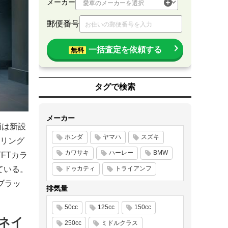
メーカー
郵便番号
一括査定を依頼する
無料
タグで検索
メーカー
両は新設
ホンダ
ヤマハ
スズキ
リング
カワサキ
ハーレー
BMW
FTカラ
ている。
ドゥカティ
トライアンフ
ブラッ
排気量
50cc
125cc
150cc
ネイ
250cc
ミドルクラス