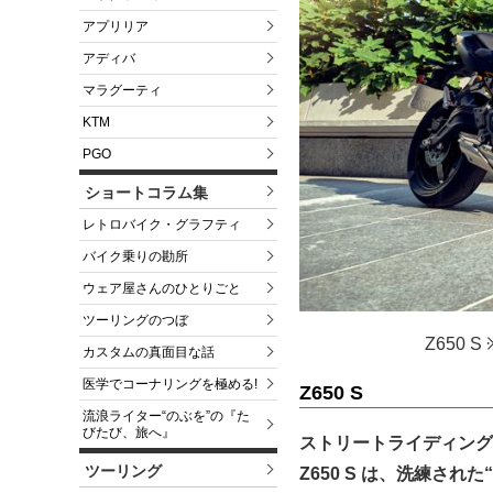
アプリリア
アディバ
マラグーティ
KTM
PGO
ショートコラム集
レトロバイク・グラフティ
バイク乗りの勘所
ウェア屋さんのひとりごと
ツーリングのつぼ
Z650
カスタムの真面目な話
医学でコーナリングを極める!
Z650 S
流浪ライター“のぶを”の『た
びたび、旅へ』
ストリートライディング
ツーリング
Z650 S は、洗練さ