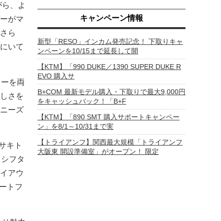
がら、よ
キャンペーン情報
ーがマ
さら
新型「RESO」インカム発売記念！ 下取りキャ
にいて
ンペーンを10/15まで延長して開
【KTM】「990 DUKE／1390 SUPER DUKE R
EVO 購入サ
リーを両
B+COM 最新モデル購入・下取りで最大9,000円
しさを
をキャッシュバック！「B+F
ニーズ
【KTM】「890 SMT 購入サポートキャンペー
ン」を8/1～10/31まで実
【トライアンフ】関西最大規模「トライアンフ
サキト
大阪東 開設準備室」がオープン！ 限定
クシフタ
イアウ
ートフ