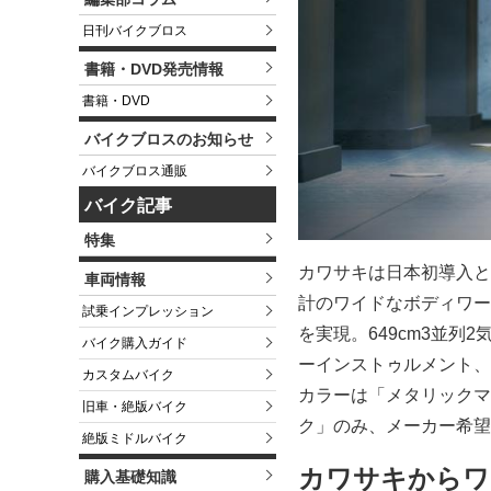
日刊バイクブロス
書籍・DVD発売情報
書籍・DVD
バイクブロスのお知らせ
バイクブロス通販
バイク記事
特集
カワサキは日本初導入と
車両情報
計のワイドなボディワー
試乗インプレッション
を実現。649cm3並列
バイク購入ガイド
ーインストゥルメント、
カスタムバイク
カラーは「メタリックマ
旧車・絶版バイク
ク」のみ、メーカー希望小
絶版ミドルバイク
カワサキからワ
購入基礎知識