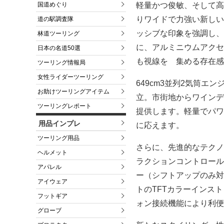
軽量かつ俊敏、そして高
国道めぐり
りワイドで力強い新しい
道の駅調査隊
ッシブな印象を強調し、
林道ツーリング
に、アルミニウムアクセ
日本の名道50選
も視線を 集める存在感
ツーリング情報局
女性ライダーツーリング
649cm3並列2気筒
お助けツーリングアイテム
立。市街地からワインデ
ツーリングレポート
提供します。軽量でパワ
用品インプレ
に応えます。
ツーリング用品
さらに、先進的なテクノ
ヘルメット
ラクションコントロー
アパレル
ー（シフトアップのみ対
アイウェア
トのTFTカラーインス
フットギア
ォン接続機能により利便
グローブ