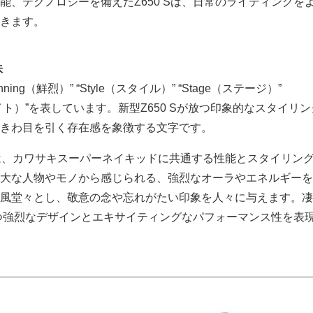
能、テクノロジーを備えたZ650 Sは、日常のライディングを
きます。
味
nning（鮮烈）” “Style（スタイル）” “Stage（ステージ）”
ットライト）”を表しています。新型Z650 Sが放つ印象的なスタイリ
きわ目を引く存在感を象徴する文字です。
み）とは、カワサキスーパーネイキッドに共通する性能とスタイリン
大な人物やモノから感じられる、強烈なオーラやエネルギーを
風堂々とし、敬意の念や忘れがたい印象を人々に与えます。凄
の持つ強烈なデザインとエキサイティングなパフォーマンス性を表