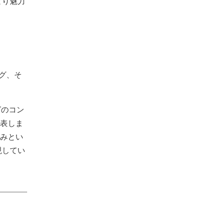
より魅力
ング、そ
グのコン
表しま
みとい
現してい