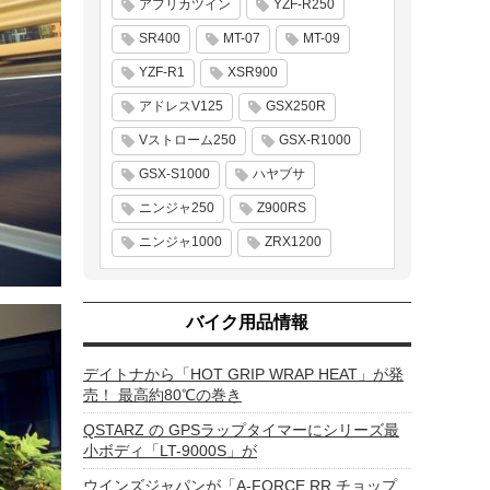
アフリカツイン
YZF-R250
SR400
MT-07
MT-09
YZF-R1
XSR900
アドレスV125
GSX250R
Vストローム250
GSX-R1000
GSX-S1000
ハヤブサ
ニンジャ250
Z900RS
ニンジャ1000
ZRX1200
バイク用品情報
デイトナから「HOT GRIP WRAP HEAT」が発
売！ 最高約80℃の巻き
QSTARZ の GPSラップタイマーにシリーズ最
小ボディ「LT-9000S」が
ウインズジャパンが「A-FORCE RR チョップ