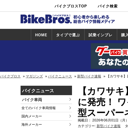
バイクブロスTOP
バイク検索
中古バイ
カタログ検
ショップ検
ク・新車検
索
索
索
HOME
タイプで選ぶ
試乗インプレ
購
スポーツ＆ネ
原付＆ミニバ
アメリカン＆
ビッグスクー
オフロード
試乗インプレ
ホンダ
ヤマハ
スズキ
カワサキ
ハーレー
BMW
トライアンフ
ドゥカティ
購
ホ
ヤ
ス
カ
イキッド
イク
クルーザー
ター
一覧
一
バイクブロス
マガジンズ
バイクニュース
新型バイク速報
【カワサキ】日
【カワサキ】
バイクニュース
に発売！ 
バイク車両
全てのバイク車両情報
型スーパー
国内メーカー
掲載日： 2026年06月01日（月）
海外メーカー
カテゴリー:
新型バイク速報
タ