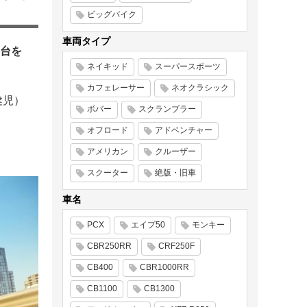
ビッグバイク
車両タイプ
台を
ネイキッド
スーパースポーツ
カフェレーサー
ネオクラシック
健児）
ボバー
スクランブラー
オフロード
アドベンチャー
アメリカン
クルーザー
スクーター
絶版・旧車
車名
PCX
エイプ50
モンキー
CBR250RR
CRF250F
CB400
CBR1000RR
CB1100
CB1300