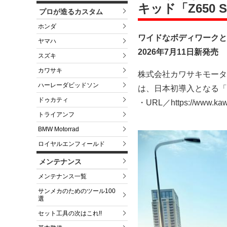
キッド「Z650 
プロが造るカスタム
ホンダ
ワイドなボディワークと
ヤマハ
2026年7月11日新発売
スズキ
カワサキ
株式会社カワサキモータ
ハーレーダビッドソン
は、日本初導入となる「Z
ドゥカティ
・URL／https://www.kawas
トライアンフ
BMW Motorrad
ロイヤルエンフィールド
メンテナンス
メンテナンス一覧
サンメカのためのツール100
選
セット工具の次はこれ!!