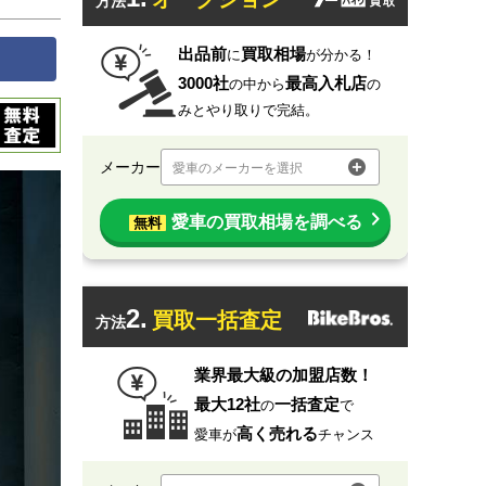
方法
出品前
買取相場
に
が分かる！
3000社
最高入札店
の中から
の
みとやり取りで完結。
メーカー
愛車のメーカーを選択
愛車の買取相場を調べる
無料
2.
買取一括査定
方法
業界最大級の加盟店数！
最大12社
一括査定
の
で
高く売れる
愛車が
チャンス