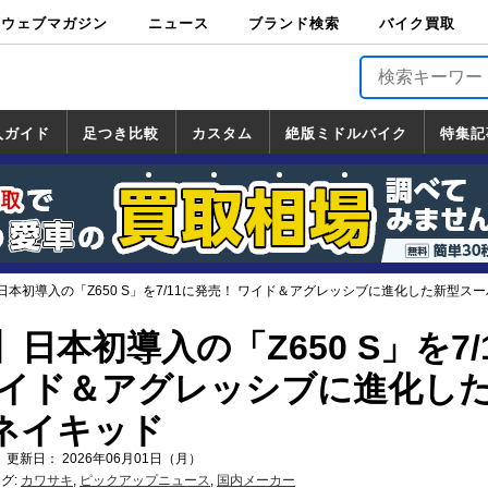
ウェブマガジン
ニュース
ブランド検索
バイク買取
バイクブロス・
原付＆ミニバイ
スポーツ＆ネイ
アメリカン＆ツ
ビッグスクータ
オフロード
バージンハーレ
バージンBMW
バージンドゥカ
バージントライ
ニュース
車両情報
イベント
キャンペ
トピック
バイク用
バイクパ
書籍・
サポート
お知らせ
ブランドを検
ブランドボイ
バイク買取
マガジンズ
ク
キッド
アラー
ー
ー
ティ
アンフ
TOP
ーン
ス
品
ーツ
DVD
索
ス
入ガイド
足つき比較
カスタム
絶版ミドルバイク
特集記
入ガイド
ンダ
マハ
ズキ
ワサキ
カスタム
ホンダ
ヤマハ
スズキ
カワサキ
道の駅調査隊
ツーリング情報局
日本の道50選
国道めぐり
林道ツーリング
絶版ミドルバイク
ホンダ
ヤマハ
スズキ
カワサキ
覧
一覧
一覧
本初導入の「Z650 S」を7/11に発売！ ワイド＆アグレッシブに進化した新型ス
日本初導入の「Z650 S」を7/
ワイド＆アグレッシブに進化し
ネイキッド
 更新日： 2026年06月01日（月）
グ:
カワサキ
,
ピックアップニュース
,
国内メーカー