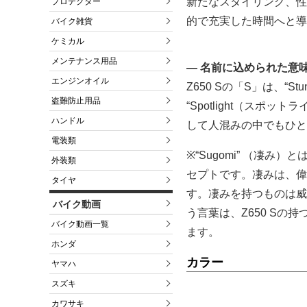
新たなスタイリング、性
プロテクター
的で充実した時間へと導
バイク雑貨
ケミカル
メンテナンス用品
― 名前に込められた意
エンジンオイル
Z650 Sの「S」は、“Stu
盗難防止用品
“Spotlight（スポ
ハンドル
して人混みの中でもひと
電装類
※“Sugomi” （凄
外装類
セプトです。凄みは、偉
タイヤ
す。凄みを持つものは威
バイク動画
う言葉は、Z650 S
バイク動画一覧
ます。
ホンダ
カラー
ヤマハ
スズキ
カワサキ