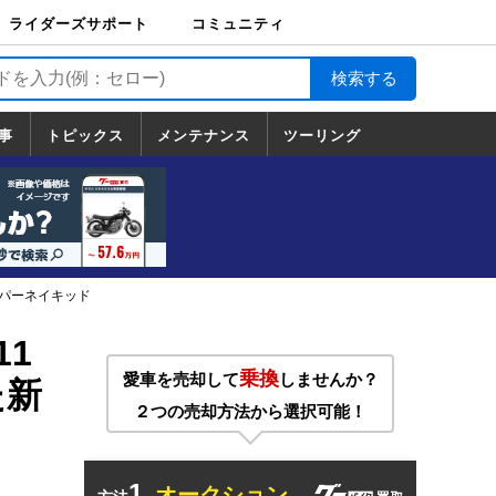
ライダーズサポート
コミュニティ
ライダーズサポート
バイク輸送
バイクガレージライ
バイク車両保険
ロードサービス
バイク試乗
コミュニティ
日記
ツーリング
カスタム
TOP
フ
TOP
事
トピックス
メンテナンス
ツーリング
トピックス
ホンダ
ヤマハ
スズキ
カワサキ
ハーレーダ
BMW
ドゥカティ
トライアン
メンテナンス
基本整備
部位別メンテ
工具の使い方
ツール100選
メンテのうん
一覧
ビッドソン
フ
一覧
ちく
ーパーネイキッド
11
乗換
愛車を売却して
しませんか？
た新
２つの売却方法から選択可能！
1.
オークション