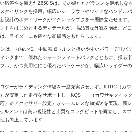
い応答性を備えたZ650 Sは、その優れたバランスを継承しな
スタイリングを採用。幅広いシュラウドやワイドなハンドルバ
新設計のボディワークがアグレッシブさを一層際立たせます。
ントをはじめとするディテールが、高品質な外観を演出。どこ
は、ライダーにも確かな高揚感をもたらします。
エンジンは、力強い低・中回転域トルクと扱いやすいパワーデリバ
ィングまで、優れたシャーシフィードバックとともに、操る楽
フル、かつ実用性にも優れたパッケージが、幅広いライダーの
ロジーがライディング体験を一層充実させます。KTRC（カワ
ル）が安定した走行をサポートし、KQS （カワサキクイッ
応）※アクセサリー設定）がシームレスな加減速を実現。新レ
トゥルメントは高い視認性と上質なコックピットを両立し、スマ
性も向上しています。