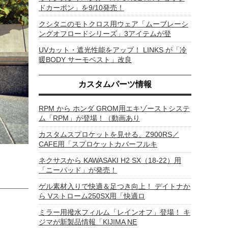
ドカーボン」を9/10発売！
クシタニのモトクロス用ウェア「ムーブレーシ
ングオフロードシリーズ」3アイテムが登
UVカット・遮光性能をアップ！ LINKS が「冷
暖BODY サーモベスト」改良
カスタムパーツ情報
RPM から ホンダ GROM用エキゾーストシステ
ム「RPM」が登場！（動画あり
カスタムスプロケットを見せる、Z900RS／
CAFE用「スプロケットカバーフルキ
ネクサスから KAWASAKI H2 SX（18-22）用
「ニーパッド」が発売！
ゲル素材入りで快適＆足つき向上！ デイトナか
ら Vストローム250SX用「快適ロ
ミラー用撥水フィルム「レインオフ」登場！ キ
ジマが新製品情報「KIJIMA NE