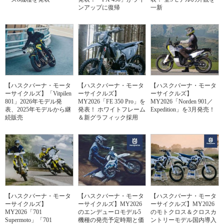
ンアップに復帰
一新
【ハスクバーナ・モータ
【ハスクバーナ・モータ
【ハスクバーナ・モータ
ーサイクルズ】「Vitpilen
ーサイクルズ】
ーサイクルズ】
801」2026年モデル発
MY2026「FE 350 Pro」を
MY2026「Norden 901／
表、2025年モデルから継
発表！ ホワイトフレーム
Expedition」を3月発売！
続販売
＆新グラフィック採用
【ハスクバーナ・モータ
【ハスクバーナ・モータ
【ハスクバーナ・モータ
ーサイクルズ】
ーサイクルズ】MY2026
ーサイクルズ】MY2026
MY2026「701
のエンデューロモデル5
のモトクロス＆クロスカ
Supermoto」「701
機種の発売予定時期と価
ントリーモデル国内導入