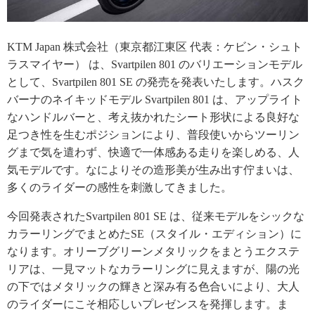
KTM Japan 株式会社（東京都江東区 代表：ケビン・シュト
ラスマイヤー） は、Svartpilen 801 のバリエーションモデル
として、Svartpilen 801 SE の発売を発表いたします。ハスク
バーナのネイキッドモデル Svartpilen 801 は、アップライト
なハンドルバーと、考え抜かれたシート形状による良好な
足つき性を生むポジションにより、普段使いからツーリン
グまで気を遣わず、快適で一体感ある走りを楽しめる、人
気モデルです。なによりその造形美が生み出す佇まいは、
多くのライダーの感性を刺激してきました。
今回発表されたSvartpilen 801 SE は、従来モデルをシックな
カラーリングでまとめたSE（スタイル・エディション）に
なります。オリーブグリーンメタリックをまとうエクステ
リアは、一見マットなカラーリングに見えますが、陽の光
の下ではメタリックの輝きと深み有る色合いにより、大人
のライダーにこそ相応しいプレゼンスを発揮します。ま