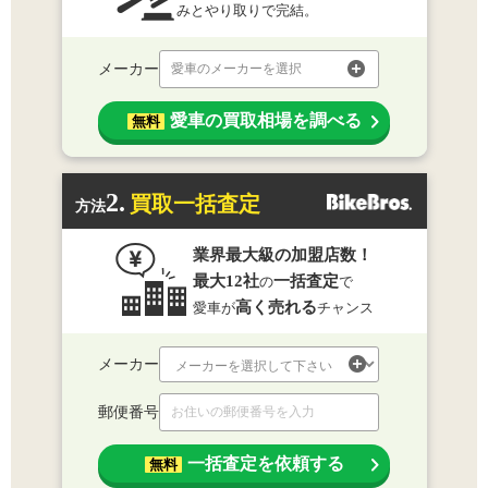
みとやり取りで完結。
メーカー
愛車のメーカーを選択
愛車の買取相場を調べる
無料
2.
買取一括査定
方法
業界最大級の加盟店数！
最大12社
一括査定
の
で
高く売れる
愛車が
チャンス
メーカー
郵便番号
一括査定を依頼する
無料