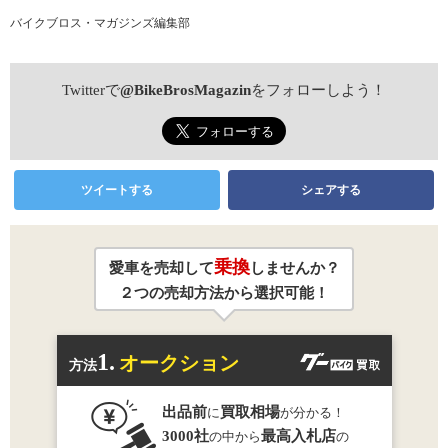
バイクブロス・マガジンズ編集部
Twitterで
@BikeBrosMagazin
をフォローしよう！
ツイートする
シェアする
乗換
愛車を売却して
しませんか？
２つの売却方法から選択可能！
1.
オークション
方法
出品前
買取相場
に
が分かる！
3000社
最高入札店
の中から
の