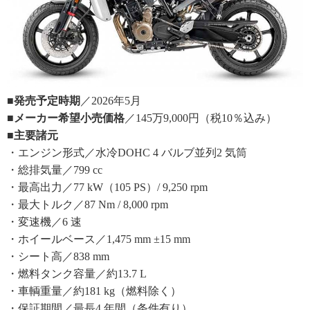
■発売予定時期
／2026年5月
■メーカー希望小売価格
／145万9,000円（税10％込み）
■主要諸元
・エンジン形式／水冷DOHC 4 バルブ並列2 気筒
・総排気量／799 cc
・最高出力／77 kW（105 PS）/ 9,250 rpm
・最大トルク／87 Nm / 8,000 rpm
・変速機／6 速
・ホイールベース／1,475 mm ±15 mm
・シート高／838 mm
・燃料タンク容量／約13.7 L
・車輌重量／約181 kg（燃料除く）
・保証期間／最長4 年間（条件有り）