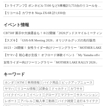
【トライアンフ】ボンネビル T100 など6車種計3,753台のリコールを発表
【リコール】カワサキ Ninja ZX-6R 計1,930台
イベント情報
CB750F 展示や大抽選会も！ 8/22開催「2026グッドスマイルミーティン
【スズキ】「GSX-S/R Meeting 2026」オリジナルグッズの先行販売
10/23・24開催！ 女性ライダー向けツーリングラリー「MOTHER LAKE
【ヤマハ】初心者が主役！ オフロード体験イベント「My Yamaha off-r
女性ライダー向けツーリングラリー「MOTHER LAKE RALLY 2026」
キーワード
ホンダ
KTM
車両情報
バイク用品
ピックアップニュース
ヤマハ
リコール情報
試乗会
ドゥカティ
カワサキ
バイクイベント
イベント
グローブ
マフラー
サスペンション
レポート
アパレル
輸入車
動画
バイク雑貨
走行＆ライテク