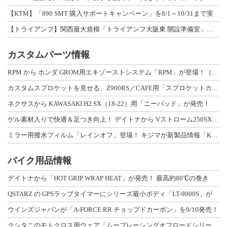
【KTM】「890 SMT 購入サポートキャンペーン」を8/1～10/31まで実
【トライアンフ】関西最大規模「トライアンフ大阪東 開設準備室」がオープン！ 限定
カスタムパーツ情報
RPM から ホンダ GROM用エキゾーストシステム「RPM」が登場！（動画あり
カスタムスプロケットを見せる、Z900RS／CAFE用「スプロケットカバーフルキ
ネクサスから KAWASAKI H2 SX（18-22）用「ニーパッド」が発売！
ゲル素材入りで快適＆足つき向上！ デイトナから Vストローム250SX用「快適ロ
ミラー用撥水フィルム「レインオフ」登場！ キジマが新製品情報「KIJIMA NE
バイク用品情報
デイトナから「HOT GRIP WRAP HEAT」が発売！ 最高約80℃の巻き
QSTARZ の GPSラップタイマーにシリーズ最小ボディ「LT-9000S」が
ウインズジャパンが「A-FORCE RR チョップドカーボン」を9/10発売！
クシタニのモトクロス用ウェア「ムーブレーシングオフロードシリーズ」3アイテムが登