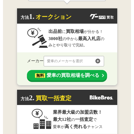
1.
オークション
方法
出品前
買取相場
に
が分かる！
3000社
最高入札店
の中から
の
みとやり取りで完結。
メーカー
愛車のメーカーを選択
愛車の買取相場を調べる
無料
2.
買取一括査定
方法
業界最大級の加盟店数！
最大12社
一括査定
の
で
高く売れる
愛車が
チャンス