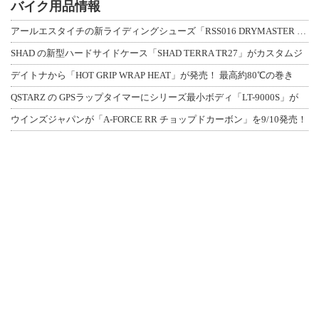
バイク用品情報
アールエスタイチの新ライディングシューズ「RSS016 DRYMASTER スト
SHAD の新型ハードサイドケース「SHAD TERRA TR27」がカスタムジ
デイトナから「HOT GRIP WRAP HEAT」が発売！ 最高約80℃の巻き
QSTARZ の GPSラップタイマーにシリーズ最小ボディ「LT-9000S」が
ウインズジャパンが「A-FORCE RR チョップドカーボン」を9/10発売！