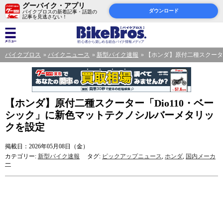
グーバイク・アプリ
ダウンロード
バイクブロスの新着記事・話題の
記事を見逃さない！
バイクブロス
バイクニュース
新型バイク速報
【ホンダ】原付二種スクータ
【ホンダ】原付二種スクーター「Dio110・ベー
シック」に新色マットテクノシルバーメタリッ
クを設定
掲載日：2026年05月08日（金）
カテゴリー:
新型バイク速報
タグ:
ピックアップニュース
,
ホンダ
,
国内メーカ
ー