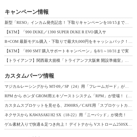
キャンペーン情報
新型「RESO」インカム発売記念！ 下取りキャンペーンを10/15まで延長して開
【KTM】「990 DUKE／1390 SUPER DUKE R EVO 購入サ
B+COM 最新モデル購入・下取りで最大9,000円をキャッシュバック！「B+F
【KTM】「890 SMT 購入サポートキャンペーン」を8/1～10/31まで実
【トライアンフ】関西最大規模「トライアンフ大阪東 開設準備室」がオープン！ 限定
カスタムパーツ情報
マジカルレーシングから MT-09／SP（24）用「フレームガード」が登場！
RPM から ホンダ GROM用エキゾーストシステム「RPM」が登場！（動画あり
カスタムスプロケットを見せる、Z900RS／CAFE用「スプロケットカバーフルキ
ネクサスから KAWASAKI H2 SX（18-22）用「ニーパッド」が発売！
ゲル素材入りで快適＆足つき向上！ デイトナから Vストローム250SX用「快適ロ