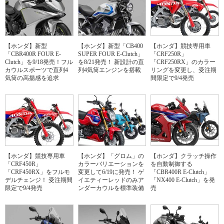
【ホンダ】新型
【ホンダ】新型「CB400
【ホンダ】競技専用車
「CBR400R FOUR E-
SUPER FOUR E-Clutch」
「CRF250R」
Clutch」を9/18発売！フル
を8/21発売！ 新設計の直
「CRF250RX」のカラー
カウルスポーツで直列4
列4気筒エンジンを搭載
リングを変更し、受注期
気筒の高揚感を追求
間限定で9/4発売
【ホンダ】競技専用車
【ホンダ】「グロム」の
【ホンダ】クラッチ操作
「CRF450R」
カラーバリエーションを
を自動制御する
「CRF450RX」をフルモ
変更して6/19に発売！ ゲ
「CBR400R E-Clutch」
デルチェンジ！ 受注期間
イエティーレッドのみア
「NX400 E-Clutch」を発
限定で9/4発売
ンダーカウルを標準装備
売