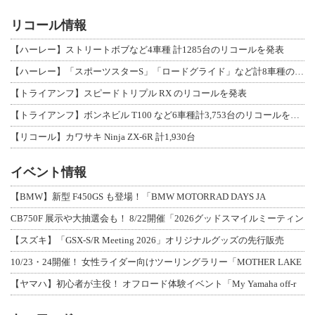
リコール情報
【ハーレー】ストリートボブなど4車種 計1285台のリコールを発表
【ハーレー】「スポーツスターS」「ロードグライド」など計8車種のリコールを発表
【トライアンフ】スピードトリプル RX のリコールを発表
【トライアンフ】ボンネビル T100 など6車種計3,753台のリコールを発表
【リコール】カワサキ Ninja ZX-6R 計1,930台
イベント情報
【BMW】新型 F450GS も登場！「BMW MOTORRAD DAYS JA
CB750F 展示や大抽選会も！ 8/22開催「2026グッドスマイルミーティン
【スズキ】「GSX-S/R Meeting 2026」オリジナルグッズの先行販売
10/23・24開催！ 女性ライダー向けツーリングラリー「MOTHER LAKE
【ヤマハ】初心者が主役！ オフロード体験イベント「My Yamaha off-r