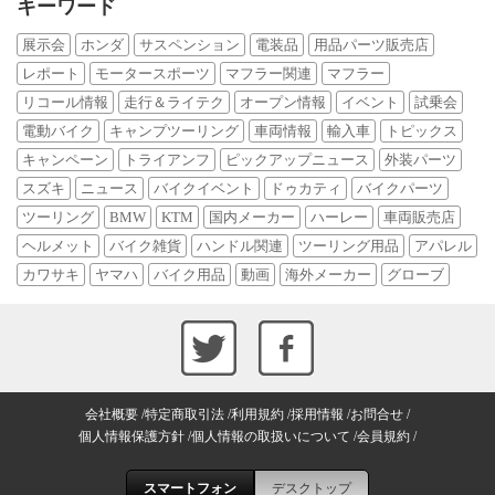
キーワード
展示会
ホンダ
サスペンション
電装品
用品パーツ販売店
レポート
モータースポーツ
マフラー関連
マフラー
リコール情報
走行＆ライテク
オープン情報
イベント
試乗会
電動バイク
キャンプツーリング
車両情報
輸入車
トピックス
キャンペーン
トライアンフ
ピックアップニュース
外装パーツ
スズキ
ニュース
バイクイベント
ドゥカティ
バイクパーツ
ツーリング
BMW
KTM
国内メーカー
ハーレー
車両販売店
ヘルメット
バイク雑貨
ハンドル関連
ツーリング用品
アパレル
カワサキ
ヤマハ
バイク用品
動画
海外メーカー
グローブ
会社概要
特定商取引法
利用規約
採用情報
お問合せ
個人情報保護方針
個人情報の取扱いについて
会員規約
スマートフォン
デスクトップ