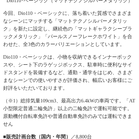
Dio110･ベーシック（マットテクノシルバーメタリック）
今回、Dio110・ベーシックに、落ち着いた質感でさまざま
なシーンにマッチする「マットテクノシルバーメタリッ
ク」を新たに設定し、継続色の「マットギャラクシーブラ
ックメタリック」「パールスノーフレークホワイト」を合
わせた、全3色のカラーバリエーションとしています。
Dio110・ベーシックは、小物を収納できるインナーボック
スや、シート下のラゲッジボックス、駐車時に便利なサイ
ドスタンドを装備するなど、通勤・通学をはじめ、さまざ
まなシーンでの使いやすさが評価され、幅広いお客様にご
好評をいただいております。
（※1）総排気量109cm3、最高出力6.4kWの車両です。「AT
小型限定普通二輪免許」以上の二輪免許で運転可能です。
原動機付自転車免許や普通自動車免許のみでは運転できま
せん
■販売計画台数（国内・年間）
／8,800台