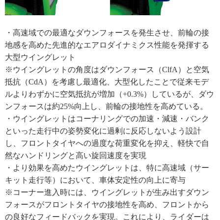
・高速域での最適なダウンフォースを発生させ、前輪の接
地感を高めた先進的なエアロダイナミクス性能を発揮する
大型ウイングレット
※ウイングレットの角度はダウンフォース（ClfA）と空気
抵抗（CdA）を考慮し最適化、大型化したことで従来モデ
ルよりわずかに空気抵抗が増加（+0.3%）しているが、ダウ
ンフォースは約25%向上し、前輪の接地性を高めている。
・ウイングレットはコーナリングでの加速・減速・バンク
といった走行中の姿勢変化に過剰に反応しないよう設計
し、フロントタイヤへの過度な荷重変化を抑え、軽快で自
然なハンドリングと高い旋回速度を実現
・より効果を高めたウイングレットは、特に高速域（サー
キット走行等）において、車体安定性の向上に寄与
※コーナー進入時には、ウイングレットが生み出すダウン
フォースがフロントタイヤの接地性を高め、フロントから
の良好なフィードバックを実現。これにより、ライダーは