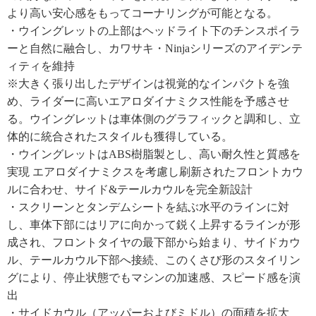
より高い安心感をもってコーナリングが可能となる。
・ウイングレットの上部はヘッドライト下のチンスポイラ
ーと自然に融合し、カワサキ・Ninjaシリーズのアイデンテ
ィティを維持
※大きく張り出したデザインは視覚的なインパクトを強
め、ライダーに高いエアロダイナミクス性能を予感させ
る。ウイングレットは車体側のグラフィックと調和し、立
体的に統合されたスタイルも獲得している。
・ウイングレットはABS樹脂製とし、高い耐久性と質感を
実現 エアロダイナミクスを考慮し刷新されたフロントカウ
ルに合わせ、サイド&テールカウルを完全新設計
・スクリーンとタンデムシートを結ぶ水平のラインに対
し、車体下部にはリアに向かって鋭く上昇するラインが形
成され、フロントタイヤの最下部から始まり、サイドカウ
ル、テールカウル下部へ接続、このくさび形のスタイリン
グにより、停止状態でもマシンの加速感、スピード感を演
出
・サイドカウル（アッパーおよびミドル）の面積を拡大