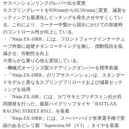
サスペンションリンクのレバー比を変更
※スプリングレートを95N/mmから92.5N/mmに変更、減衰セ
ッティングも最適化しピッチングを発生させやすくしてい
る。これにより、コーナー中盤から脱出にかけての加速時
のコントロール性が向上している。
・「Ninja ZX-10RR」には、フロントフォークインナーチュ
ーブ外面に超硬チタンコーティングを施し、摺動抵抗を低
減させ、作動性を向上
※滑らかな乗り心地も実現している。
・機械式オーリンズ製ステアリングダンパーを標準装備
・「Ninja ZX-10RR」のリアサスペンションは、スタンダー
ドモデルと異なるスプリングプリロードおよび減衰セッテ
ィングを採用
・「Ninja ZX-10R」には、カワサキとブリヂストン社が共
同開発を行った、最新ハイグリップタイヤ「BATTLAX
RACING STREET RS12」を装着
・「Ninja ZX-10RR」には、スーパーバイク世界選手権で実
績のあるピレリ製「Supercorsa SP （V3）」タイヤを装着