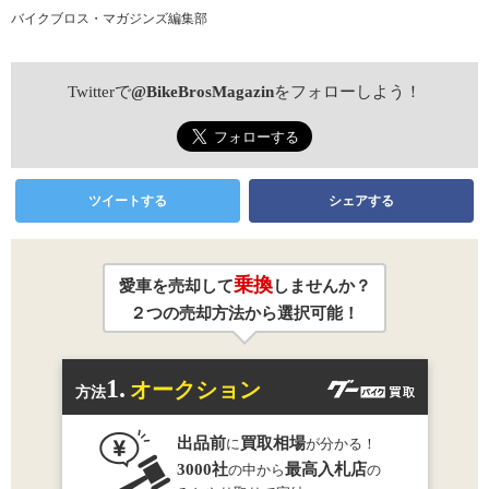
バイクブロス・マガジンズ編集部
Twitterで
@BikeBrosMagazin
をフォローしよう！
ツイートする
シェアする
乗換
愛車を売却して
しませんか？
２つの売却方法から選択可能！
1.
オークション
方法
出品前
買取相場
に
が分かる！
3000社
最高入札店
の中から
の