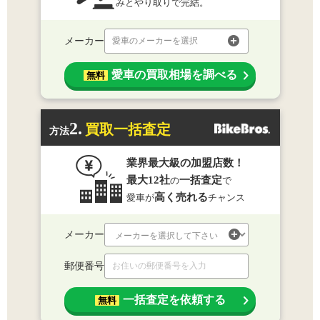
みとやり取りで完結。
メーカー
愛車のメーカーを選択
愛車の買取相場を調べる
無料
2.
買取一括査定
方法
業界最大級の加盟店数！
最大12社
一括査定
の
で
高く売れる
愛車が
チャンス
メーカー
郵便番号
一括査定を依頼する
無料