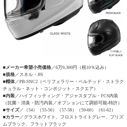
■メーカー希望小売価格
／6万9,300円（税10％込み）
■規格
／スネル・JIS
■帽体
／PB-SNC2（ペリフェラリー・ベルテッド・ストラク
チュラル・ネット・コンポジット・スクエア）
■内装
／ハイフィッティング・アジャスタブル・FCS内装
（抗菌・消臭・防汚内装／オプションにて調節可能‐特許）
■サイズ
／（54）（55-56）（57-58）（59-60）（61-62）
■カラー
／グラスホワイト、フロストライトグレー、プリズ
ムブラック、フラットブラック