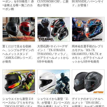
ーボン」を9/10発売！ 赤
CUSTOM500 CRF」に新
BURNSIDE／バーンサイ
×金映える唯一無二のカ
色が登場！
ド」が登場！
ーボン柄
置くだけで見せる収納
大理石調×サイバーデザ
岡本祐生選手初のレプリ
へ、シンプルデザインの
イン！「TX-STRADA
カモデル「RX-7X
ヘルメットスタンド
TYRANNO／ティラノ」
OKAMOTO／RX-7X オ
「AMEX-C09シリーズ」
がアライヘルメットから
カモト」がアライヘルメ
が発売
9月中旬発売
ットから9月中旬発売
ショウエイから新型 Z-9
ショウエイから新型「Z-
デイトナのオリジナルヘ
ベースのレプリカモデル
9」が登場！ Zシリーズの
ルメット「DN-011RC」
「DIGGIA ECHO／ディ
流れを継承したピュアス
が登場！ カーボン採用で