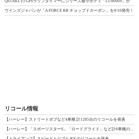
QSTARZ の GPSラップタイマーにシリーズ最小ボディ「LT-9000S」が
ウインズジャパンが「A-FORCE RR チョップドカーボン」を9/10発売！
リコール情報
【ハーレー】ストリートボブなど4車種 計1285台のリコールを発表
【ハーレー】「スポーツスターS」「ロードグライド」など計8車種のリコールを発表
【トライアンフ】スピードトリプル RX のリコールを発表