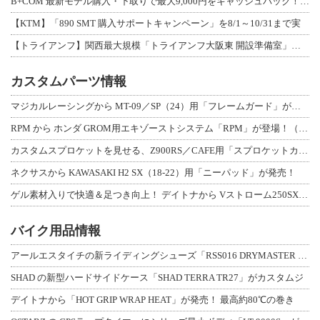
B+COM 最新モデル購入・下取りで最大9,000円をキャッシュバック！「B+F
【KTM】「890 SMT 購入サポートキャンペーン」を8/1～10/31まで実
【トライアンフ】関西最大規模「トライアンフ大阪東 開設準備室」がオープン！ 限定
カスタムパーツ情報
マジカルレーシングから MT-09／SP（24）用「フレームガード」が登場！
RPM から ホンダ GROM用エキゾーストシステム「RPM」が登場！（動画あり
カスタムスプロケットを見せる、Z900RS／CAFE用「スプロケットカバーフルキ
ネクサスから KAWASAKI H2 SX（18-22）用「ニーパッド」が発売！
ゲル素材入りで快適＆足つき向上！ デイトナから Vストローム250SX用「快適ロ
バイク用品情報
アールエスタイチの新ライディングシューズ「RSS016 DRYMASTER スト
SHAD の新型ハードサイドケース「SHAD TERRA TR27」がカスタムジ
デイトナから「HOT GRIP WRAP HEAT」が発売！ 最高約80℃の巻き