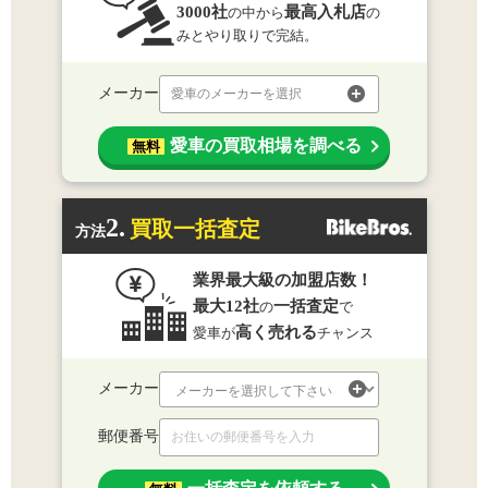
3000社
最高入札店
の中から
の
みとやり取りで完結。
メーカー
愛車のメーカーを選択
愛車の買取相場を調べる
無料
2.
買取一括査定
方法
業界最大級の加盟店数！
最大12社
一括査定
の
で
高く売れる
愛車が
チャンス
メーカー
郵便番号