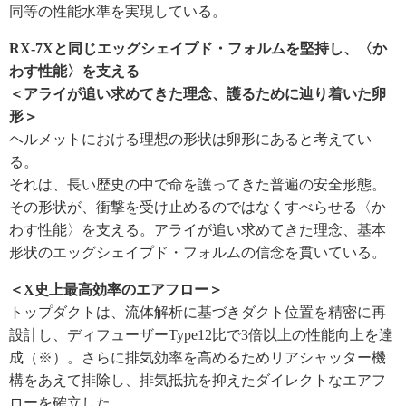
同等の性能水準を実現している。
RX-7Xと同じエッグシェイプド・フォルムを堅持し、〈か
わす性能〉を支える
＜アライが追い求めてきた理念、護るために辿り着いた卵
形＞
ヘルメットにおける理想の形状は卵形にあると考えてい
る。
それは、長い歴史の中で命を護ってきた普遍の安全形態。
その形状が、衝撃を受け止めるのではなくすべらせる〈か
わす性能〉を支える。アライが追い求めてきた理念、基本
形状のエッグシェイプド・フォルムの信念を貫いている。
＜X史上最高効率のエアフロー＞
トップダクトは、流体解析に基づきダクト位置を精密に再
設計し、ディフューザーType12比で3倍以上の性能向上を達
成（※）。さらに排気効率を高めるためリアシャッター機
構をあえて排除し、排気抵抗を抑えたダイレクトなエアフ
ローを確立した。