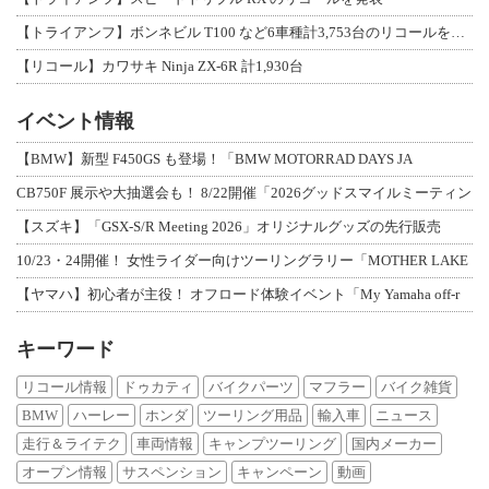
【トライアンフ】ボンネビル T100 など6車種計3,753台のリコールを発表
【リコール】カワサキ Ninja ZX-6R 計1,930台
イベント情報
【BMW】新型 F450GS も登場！「BMW MOTORRAD DAYS JA
CB750F 展示や大抽選会も！ 8/22開催「2026グッドスマイルミーティン
【スズキ】「GSX-S/R Meeting 2026」オリジナルグッズの先行販売
10/23・24開催！ 女性ライダー向けツーリングラリー「MOTHER LAKE
【ヤマハ】初心者が主役！ オフロード体験イベント「My Yamaha off-r
キーワード
リコール情報
ドゥカティ
バイクパーツ
マフラー
バイク雑貨
BMW
ハーレー
ホンダ
ツーリング用品
輸入車
ニュース
走行＆ライテク
車両情報
キャンプツーリング
国内メーカー
オープン情報
サスペンション
キャンペーン
動画