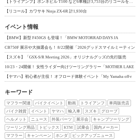
【トライアンフ】ボンネビル T100 など6車種計3,753台のリコールを発表
【リコール】カワサキ Ninja ZX-6R 計1,930台
イベント情報
【BMW】新型 F450GS も登場！「BMW MOTORRAD DAYS JA
CB750F 展示や大抽選会も！ 8/22開催「2026グッドスマイルミーティン
【スズキ】「GSX-S/R Meeting 2026」オリジナルグッズの先行販売
10/23・24開催！ 女性ライダー向けツーリングラリー「MOTHER LAKE
【ヤマハ】初心者が主役！ オフロード体験イベント「My Yamaha off-r
キーワード
マフラー関連
バイクイベント
動画
トライアンフ
車両販売店
バイク雑貨
イベント
ヤマハ
輸入車
スズキ
グローブ
ヘルメット
ニュース
外装パーツ
展示会
キャンプツーリング
ツーリング用品
トピックス
KTM
試乗会
国内メーカー
マフラー
キャンペーン
ホンダ
ピックアップニュース