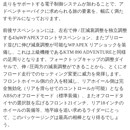
走りをサポートする電子制御システムが加わることで、ア
ドベンチャーバイクに求められる旅の要素を、幅広く満た
すモデルになっております。
前後サスペンションには、左右で伸 / 圧減衰調整を独立調整
する43φWP APEXフロントサスペンション、またプリロー
ド並びに伸び減衰調整が可能なWP APEX リアショックを装
備し、これは上級機種であるKTM 890 ADVENTUREと同様
の足周りとなります。フォークトップキャップの調整ダイ
ヤルで、伸 / 圧両方の減衰調整ができることから、とくにオ
フロード走行でのセッティング変更に威力を発揮します。
フロントホイール側の介入を軽減し、リアホイール側は完
全無効化（リアを滑らせてのコントロールが可能）となる
ABSのオフロードモード（標準装備）、またオフロードタ
イヤの選択肢を広げるフロント21インチ、リア18インチの
ホイールの装備等、地平線を追い求めるライダーにとっ
て、このパッケージングは最高の相棒となり得るでしょ
う。