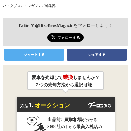
バイクブロス・マガジンズ編集部
Twitterで
@BikeBrosMagazin
をフォローしよう！
ツイートする
シェアする
乗換
愛車を売却して
しませんか？
２つの売却方法から選択可能！
1.
オークション
方法
出品前
買取相場
に
が分かる！
3000社
最高入札店
の中から
の