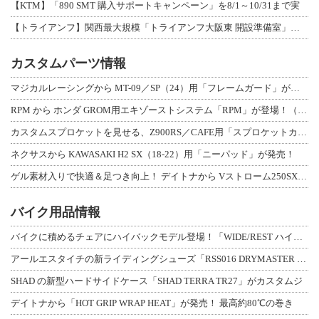
【KTM】「890 SMT 購入サポートキャンペーン」を8/1～10/31まで実
【トライアンフ】関西最大規模「トライアンフ大阪東 開設準備室」がオープン！ 限定
カスタムパーツ情報
マジカルレーシングから MT-09／SP（24）用「フレームガード」が登場！
RPM から ホンダ GROM用エキゾーストシステム「RPM」が登場！（動画あり
カスタムスプロケットを見せる、Z900RS／CAFE用「スプロケットカバーフルキ
ネクサスから KAWASAKI H2 SX（18-22）用「ニーパッド」が発売！
ゲル素材入りで快適＆足つき向上！ デイトナから Vストローム250SX用「快適ロ
バイク用品情報
バイクに積めるチェアにハイバックモデル登場！「WIDE/REST ハイバックチェ
アールエスタイチの新ライディングシューズ「RSS016 DRYMASTER スト
SHAD の新型ハードサイドケース「SHAD TERRA TR27」がカスタムジ
デイトナから「HOT GRIP WRAP HEAT」が発売！ 最高約80℃の巻き