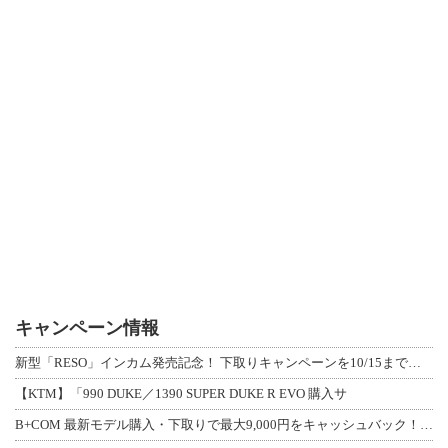
キャンペーン情報
新型「RESO」インカム発売記念！ 下取りキャンペーンを10/15まで延長して開
【KTM】「990 DUKE／1390 SUPER DUKE R EVO 購入サ
B+COM 最新モデル購入・下取りで最大9,000円をキャッシュバック！「B+F