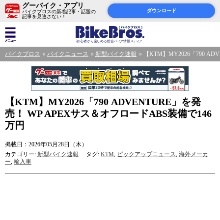
グーバイク・アプリ
ダウンロード
バイクブロスの新着記事・話題の
記事を見逃さない！
バイクブロス
バイクニュース
新型バイク速報
【KTM】MY2026「790 A
【KTM】MY2026「790 ADVENTURE」を発
売！ WP APEXサス＆オフロードABS装備で146
万円
掲載日：2026年05月28日（木）
カテゴリー:
新型バイク速報
タグ:
KTM
,
ピックアップニュース
,
海外メーカ
ー
,
輸入車