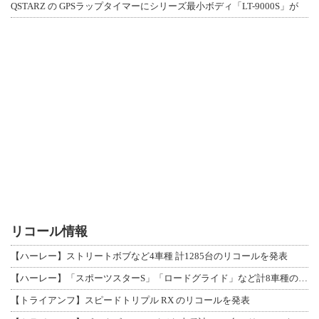
QSTARZ の GPSラップタイマーにシリーズ最小ボディ「LT-9000S」が
リコール情報
【ハーレー】ストリートボブなど4車種 計1285台のリコールを発表
【ハーレー】「スポーツスターS」「ロードグライド」など計8車種のリコールを発表
【トライアンフ】スピードトリプル RX のリコールを発表