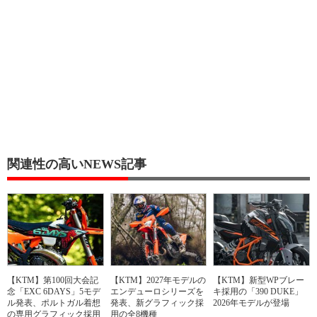
関連性の高いNEWS記事
【KTM】第100回大会記
【KTM】2027年モデルの
【KTM】新型WPブレー
念「EXC 6DAYS」5モデ
エンデューロシリーズを
キ採用の「390 DUKE」
ル発表、ポルトガル着想
発表、新グラフィック採
2026年モデルが登場
の専用グラフィック採用
用の全8機種