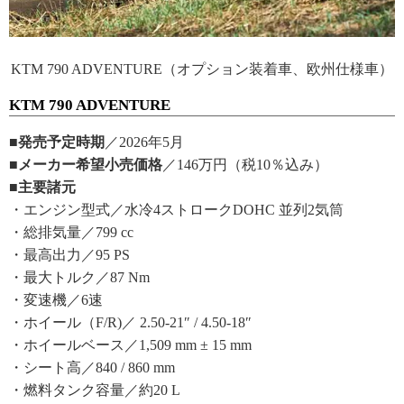
KTM 790 ADVENTURE（オプション装着車、欧州仕様車）
KTM 790 ADVENTURE
■発売予定時期
／2026年5月
■メーカー希望小売価格
／146万円（税10％込み）
■主要諸元
・エンジン型式／水冷4ストロークDOHC 並列2気筒
・総排気量／799 cc
・最高出力／95 PS
・最大トルク／87 Nm
・変速機／6速
・ホイール（F/R)／ 2.50-21″ / 4.50-18″
・ホイールベース／1,509 mm ± 15 mm
・シート高／840 / 860 mm
・燃料タンク容量／約20 L