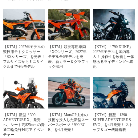
【KTM】2027年モデルの
【KTM】競技専用車両
【KTM】「790 DUKE」
競技用モトクロッサー
「XCシリーズ」2027年
2027年モデルを国内導
「SXシリーズ」を発表！
モデル全6モデルを発
入！ 操作性を改善し一体
フルサイズからミニサイ
表、新カラー＆グラフィ
感あるライディングへ進
クルまで全9モデル
ック採用
化
【KTM】新型「390
【KTM】MotoGP由来の
【KTM】新型「1390
ADVENTURE X」発売
技術を投入した新型スー
SUPER ADVENTURE S
へ、シート高825mm の普
パースポーツ「990 RC
EVO」を4月発売！ スト
通二輪免許対応アドベン
R」を4月発売！
ップ＆ゴー機能搭載
チャー