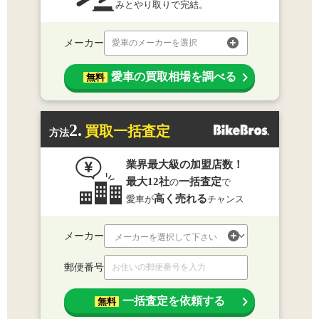
みとやり取りで完結。
メーカー
愛車のメーカーを選択
愛車の買取相場を調べる
無料
2.
買取一括査定
方法
業界最大級の加盟店数！
最大12社
一括査定
の
で
高く売れる
愛車が
チャンス
メーカー
郵便番号
一括査定を依頼する
無料