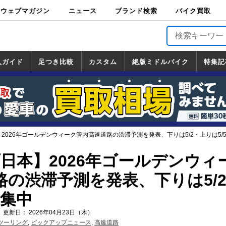
ウェブマガジン
ニュース
ブランド検索
バイク買取
バイクブロス・
原付＆ミニバイ
スポーツ＆ネイ
アメリカン＆ツ
ビッグスクータ
オフロード
バージンハーレ
バージンBMW
バージンドゥカ
バージントライ
ニュース
車両情報
イベント
キャンペ
トピック
バイク用
バイクパ
書籍・
サポート
お知らせ
ブランドを検
ブランドボイ
バイク買取
マガジンズ
ク
キッド
アラー
ー
ー
ティ
アンフ
TOP
ーン
ス
品
ーツ
DVD
索
ス
入ガイド
足つき比較
カスタム
絶版ミドルバイク
特集記
入ガイド
ンダ
マハ
ズキ
ワサキ
カスタム
ホンダ
ヤマハ
スズキ
カワサキ
道の駅調査隊
ツーリング情報局
日本の道50選
国道めぐり
林道ツーリング
絶版ミドルバイク
ホンダ
ヤマハ
スズキ
カワサキ
覧
一覧
一覧
】2026年ゴールデンウィーク管内高速道路の渋滞予測を発表、下りは5/2・上りは5/
西日本】2026年ゴールデンウィ
路の渋滞予測を発表、下りは5/
に集中
 更新日： 2026年04月23日（木）
ツーリング
,
ピックアップニュース
,
高速道路