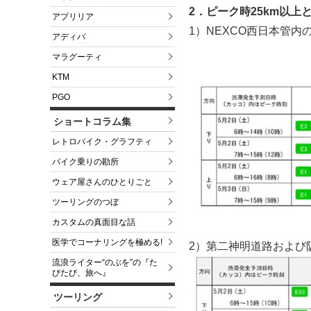
2．ピーク時25km以上
アプリリア
1）NEXCO西日本管内
アディバ
マラグーティ
KTM
PGO
ショートコラム集
レトロバイク・グラフティ
バイク乗りの勘所
ウェア屋さんのひとりごと
ツーリングのつぼ
カスタムの真面目な話
医学でコーナリングを極める!
2）第二神明道路および
流浪ライター“のぶを”の『た
びたび、旅へ』
ツーリング