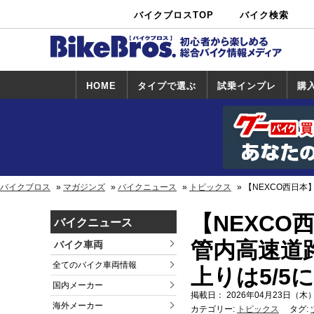
バイクブロスTOP
バイク検索
中古バイ
カタログ検
ショップ検
ク・新車検
索
索
索
HOME
タイプで選ぶ
試乗インプレ
購
スポーツ＆ネ
原付＆ミニバ
アメリカン＆
ビッグスクー
オフロード
試乗インプレ
ホンダ
ヤマハ
スズキ
カワサキ
ハーレー
BMW
トライアンフ
ドゥカティ
購
ホ
ヤ
ス
カ
イキッド
イク
クルーザー
ター
一覧
一
バイクブロス
マガジンズ
バイクニュース
トピックス
【NEXCO西日本
【NEXCO
バイクニュース
管内高速道
バイク車両
全てのバイク車両情報
上りは5/5
国内メーカー
掲載日： 2026年04月23日（木）
海外メーカー
カテゴリー:
トピックス
タグ: