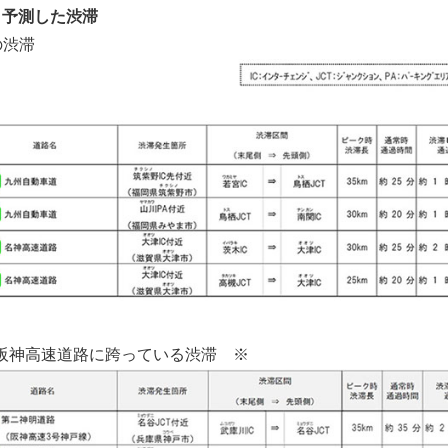
と予測した渋滞
の渋滞
阪神高速道路に跨っている渋滞 ※