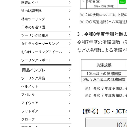
国道めぐり
道の駅調査隊
林道ツーリング
日本の名道50選
3．令和8年度予測と過
ツーリング情報局
令和7年度の渋滞回数（
女性ライダーツーリング
などの影響による渋滞が
お助けツーリングアイテム
ツーリングレポート
用品インプレ
ツーリング用品
ヘルメット
アパレル
アイウェア
フットギア
グローブ