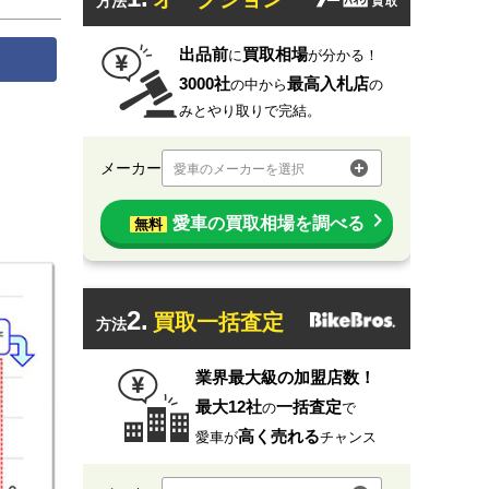
方法
出品前
買取相場
に
が分かる！
3000社
最高入札店
の中から
の
みとやり取りで完結。
メーカー
愛車のメーカーを選択
愛車の買取相場を調べる
無料
2.
買取一括査定
方法
業界最大級の加盟店数！
最大12社
一括査定
の
で
高く売れる
愛車が
チャンス