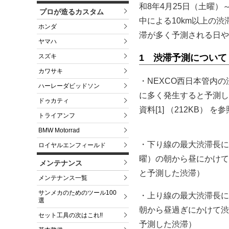
和8年4月25日（土曜）
プロが造るカスタム
中による10km以上の
ホンダ
滞が多く予測される日や
ヤマハ
スズキ
1 渋滞予測について
カワサキ
・NEXCO西日本管内
ハーレーダビッドソン
に多く発生すると予測し
ドゥカティ
資料[1] （212KB） を
トライアンフ
BMW Motorrad
・下り線の最大渋滞長につ
ロイヤルエンフィールド
曜）の朝から昼にかけて渋
メンテナンス
と予測した渋滞）
メンテナンス一覧
サンメカのためのツール100
・上り線の最大渋滞長につ
選
朝から昼過ぎにかけて渋滞
セット工具の次はこれ!!
予測した渋滞）