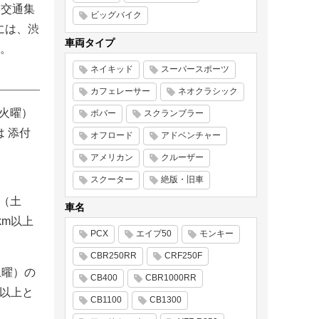
る交通集
ビッグバイク
には、渋
車両タイプ
。
ネイキッド
スーパースポーツ
カフェレーサー
ネオクラシック
（火曜）
ボバー
スクランブラー
 添付
オフロード
アドベンチャー
アメリカン
クルーザー
スクーター
絶版・旧車
日（土
車名
km以上
PCX
エイプ50
モンキー
CBR250RR
CRF250F
土曜）の
CB400
CBR1000RR
m以上と
CB1100
CB1300