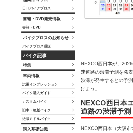
日刊バイクブロス
書籍・DVD発売情報
書籍・DVD
バイクブロスのお知らせ
バイクブロス通販
バイク記事
NEXCO西日本が、20
特集
速道路の渋滞予測を発表
車両情報
渋滞が発生するとの予測
試乗インプレッション
けよう。
バイク購入ガイド
NEXCO西日
カスタムバイク
道路の渋滞予測
旧車・絶版バイク
絶版ミドルバイク
NEXCO西日本（大阪
購入基礎知識