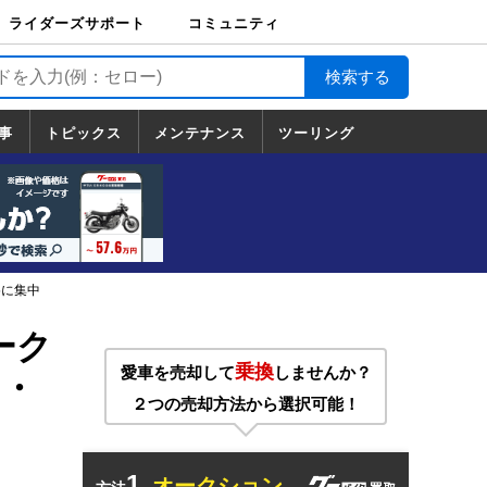
ライダーズサポート
コミュニティ
ライダーズサポート
バイク輸送
バイクガレージライ
バイク車両保険
ロードサービス
バイク試乗
コミュニティ
日記
ツーリング
カスタム
TOP
フ
TOP
事
トピックス
メンテナンス
ツーリング
トピックス
ホンダ
ヤマハ
スズキ
カワサキ
ハーレーダ
BMW
ドゥカティ
トライアン
メンテナンス
基本整備
部位別メンテ
工具の使い方
ツール100選
メンテのうん
一覧
ビッドソン
フ
一覧
ちく
5に集中
ーク
乗換
愛車を売却して
しませんか？
2・
２つの売却方法から選択可能！
1.
オークション