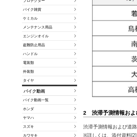
プロテクター
バイク雑貨
ケミカル
メンテナンス用品
エンジンオイル
盗難防止用品
ハンドル
電装類
外装類
タイヤ
バイク動画
バイク動画一覧
ホンダ
2 渋滞予測情報お
ヤマハ
渋滞予測情報および道路
スズキ
※詳しくは、添付資料[2
カワサキ