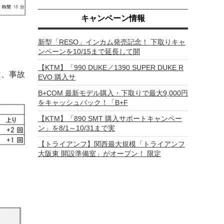
キャンペーン情報
新型「RESO」インカム発売記念！ 下取りキャ
ンペーンを10/15まで延長して開
【KTM】「990 DUKE／1390 SUPER DUKE R
は、事故
EVO 購入サ
B+COM 最新モデル購入・下取りで最大9,000円
をキャッシュバック！「B+F
【KTM】「890 SMT 購入サポートキャンペー
ン」を8/1～10/31まで実
【トライアンフ】関西最大規模「トライアンフ
大阪東 開設準備室」がオープン！ 限定