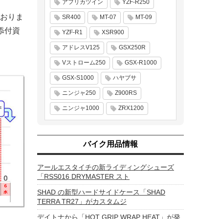
アフリカツイン
YZF-R250
おりま
SR400
MT-07
MT-09
添付資
YZF-R1
XSR900
アドレスV125
GSX250R
Vストローム250
GSX-R1000
GSX-S1000
ハヤブサ
ニンジャ250
Z900RS
ニンジャ1000
ZRX1200
バイク用品情報
アールエスタイチの新ライディングシューズ
「RSS016 DRYMASTER スト
SHAD の新型ハードサイドケース「SHAD
TERRA TR27」がカスタムジ
デイトナから「HOT GRIP WRAP HEAT」が発