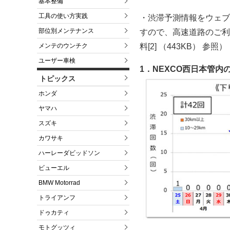
基本整備
工具の使い方実践
・渋滞予測情報をウェブ
部位別メンテナンス
すので、高速道路のご利
メンテのウンチク
料[2] （443KB） 参照）
ユーザー車検
1．NEXCO西日本管内
トピックス
ホンダ
ヤマハ
スズキ
カワサキ
ハーレーダビッドソン
ビューエル
BMW Motorrad
トライアンフ
ドゥカティ
モトグッツィ