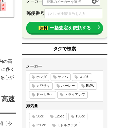
メーカー
郵便番号
一括査定を依頼する
無料
タグで検索
管内の高
メーカー
）に多く
を心が
ホンダ
ヤマハ
スズキ
カワサキ
ハーレー
BMW
ドゥカティ
トライアンフ
る高速
排気量
50cc
125cc
150cc
間〔令
250cc
ミドルクラス