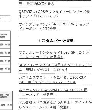
売！ 最高約80℃の巻き
QSTARZ の GPSラップタイマーにシリーズ最
小ボディ「LT-9000S」が
ウインズジャパンが「A-FORCE RR チョップ
ドカーボン」を9/10発売！
カスタムパーツ情報
マジカルレーシングから MT-09／SP（24）用
「フレームガード」が登場！
RPM から ホンダ GROM用エキゾーストシステ
ム「RPM」が登場！（動画あり
カスタムスプロケットを見せる、Z900RS／
CAFE用「スプロケットカバーフルキ
ネクサスから KAWASAKI H2 SX（18-22）用
「ニーパッド」が発売！
ゲル素材入りで快適＆足つき向上！ デイトナか
ら Vストローム250SX用「快適ロ