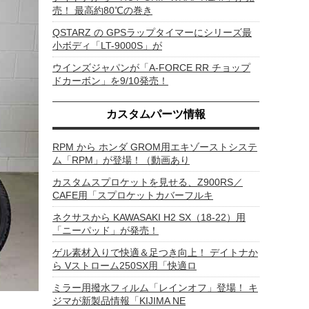
売！ 最高約80℃の巻き
QSTARZ の GPSラップタイマーにシリーズ最
小ボディ「LT-9000S」が
ウインズジャパンが「A-FORCE RR チョップ
ドカーボン」を9/10発売！
カスタムパーツ情報
RPM から ホンダ GROM用エキゾーストシステ
ム「RPM」が登場！（動画あり
カスタムスプロケットを見せる、Z900RS／
CAFE用「スプロケットカバーフルキ
ネクサスから KAWASAKI H2 SX（18-22）用
「ニーパッド」が発売！
ゲル素材入りで快適＆足つき向上！ デイトナか
ら Vストローム250SX用「快適ロ
ミラー用撥水フィルム「レインオフ」登場！ キ
ジマが新製品情報「KIJIMA NE