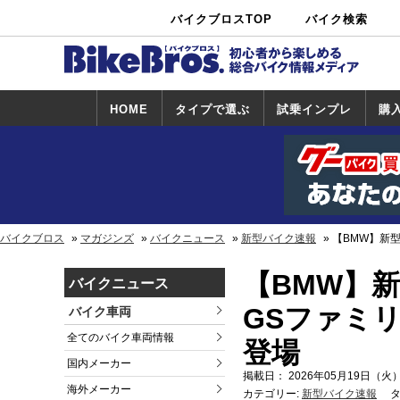
バイクブロスTOP
バイク検索
中古バイ
カタログ検
ショップ検
ク・新車検
索
索
索
HOME
タイプで選ぶ
試乗インプレ
購
スポーツ＆ネ
原付＆ミニバ
アメリカン＆
ビッグスクー
オフロード
試乗インプレ
ホンダ
ヤマハ
スズキ
カワサキ
ハーレー
BMW
トライアンフ
ドゥカティ
購
ホ
ヤ
ス
カ
イキッド
イク
クルーザー
ター
一覧
一
バイクブロス
マガジンズ
バイクニュース
新型バイク速報
【BMW】新型
【BMW】新
バイクニュース
GSファミ
バイク車両
全てのバイク車両情報
登場
国内メーカー
掲載日： 2026年05月19日（火）
海外メーカー
カテゴリー:
新型バイク速報
タ