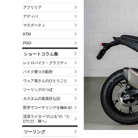
アプリリア
アディバ
マラグーティ
KTM
PGO
ショートコラム集
レトロバイク・グラフティ
バイク乗りの勘所
ウェア屋さんのひとりごと
ツーリングのつぼ
カスタムの真面目な話
医学でコーナリングを極める!
流浪ライター“のぶを”の『た
びたび、旅へ』
ツーリング