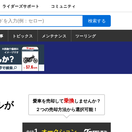
ライダーズサポート
コミュニティ
ライダーズサポート
バイク輸送
バイクガレージライ
バイク車両保険
ロードサービス
バイク試乗
コミュニティ
日記
ツーリング
カスタム
TOP
フ
TOP
事
トピックス
メンテナンス
ツーリング
トピックス
ホンダ
ヤマハ
スズキ
カワサキ
ハーレーダ
BMW
ドゥカティ
トライアン
メンテナンス
基本整備
部位別メンテ
工具の使い方
ツール100選
メンテのうん
一覧
ビッドソン
フ
一覧
ちく
！
乗換
愛車を売却して
しませんか？
ルが
２つの売却方法から選択可能！
1.
オークション