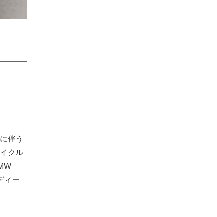
に伴う
イクル
MW
規ディー