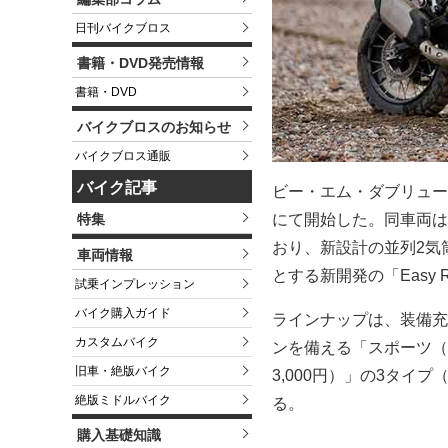
日刊バイクブロス
書籍・DVD発売情報
書籍・DVD
バイクブロスのお知らせ
バイクブロス通販
バイク記事
ビー・エム・ダブリュー
にて開始した。同車両は
特集
おり、新設計の並列2気
車両情報
とする新開発の「Easy R
試乗インプレッション
バイク購入ガイド
ラインナップは、装備充
カスタムバイク
ンを備える「スポーツ（9
旧車・絶版バイク
3,000円）」の3タイ
絶版ミドルバイク
る。
購入基礎知識