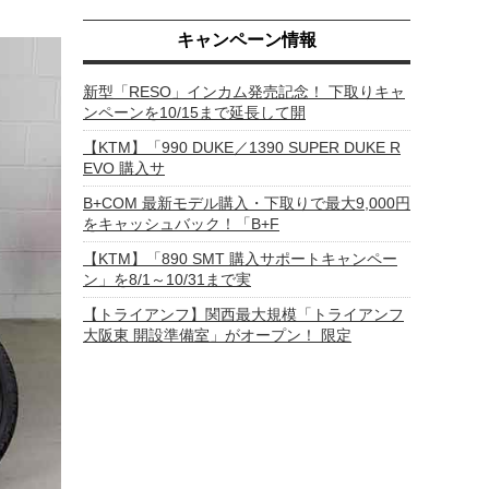
キャンペーン情報
新型「RESO」インカム発売記念！ 下取りキャ
ンペーンを10/15まで延長して開
【KTM】「990 DUKE／1390 SUPER DUKE R
EVO 購入サ
B+COM 最新モデル購入・下取りで最大9,000円
をキャッシュバック！「B+F
【KTM】「890 SMT 購入サポートキャンペー
ン」を8/1～10/31まで実
【トライアンフ】関西最大規模「トライアンフ
大阪東 開設準備室」がオープン！ 限定