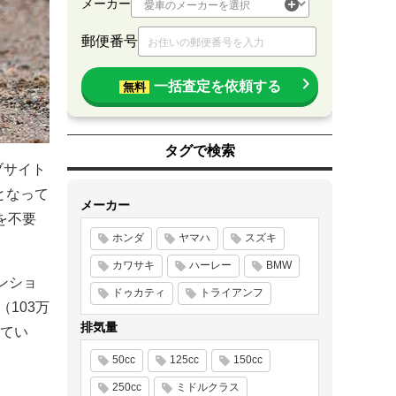
メーカー
郵便番号
一括査定を依頼する
無料
タグで検索
ブサイト
となって
メーカー
を不要
ホンダ
ヤマハ
スズキ
カワサキ
ハーレー
BMW
ンショ
ドゥカティ
トライアンフ
103万
排気量
してい
50cc
125cc
150cc
250cc
ミドルクラス