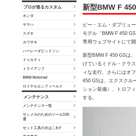
新型BMW F 45
プロが造るカスタム
ホンダ
ビー・エム・ダブリュー株
ヤマハ
モデル「BMW F 45
スズキ
専用ウェブサイトにて開
カワサキ
ハーレーダビッドソン
新型BMW F 450 
ドゥカティ
けているミドル・クラス
トライアンフ
ィな走行、さらにはオフ
BMW Motorrad
450 GSは、エクス
ロイヤルエンフィールド
ション装備）、トロフィ
メンテナンス
する。
メンテナンス一覧
サンメカのためのツール100
選
セット工具の次はこれ!!