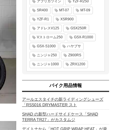
アフリカツイン
YZF-R250
SR400
MT-07
MT-09
YZF-R1
XSR900
アドレスV125
GSX250R
Vストローム250
GSX-R1000
GSX-S1000
ハヤブサ
ニンジャ250
Z900RS
ニンジャ1000
ZRX1200
バイク用品情報
アールエスタイチの新ライディングシューズ
「RSS016 DRYMASTER スト
SHAD の新型ハードサイドケース「SHAD
TERRA TR27」がカスタムジ
デイトナから「HOT GRIP WRAP HEAT」が発