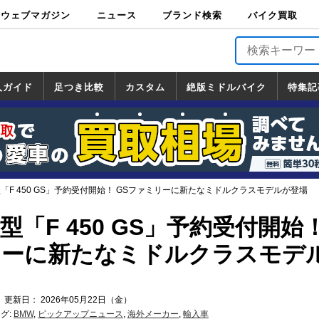
ウェブマガジン
ニュース
ブランド検索
バイク買取
バイクブロス・
原付＆ミニバイ
スポーツ＆ネイ
アメリカン＆ツ
ビッグスクータ
オフロード
バージンハーレ
バージンBMW
バージンドゥカ
バージントライ
ニュース
車両情報
イベント
キャンペ
トピック
バイク用
バイクパ
書籍・
サポート
お知らせ
ブランドを検
ブランドボイ
バイク買取
マガジンズ
ク
キッド
アラー
ー
ー
ティ
アンフ
TOP
ーン
ス
品
ーツ
DVD
索
ス
入ガイド
足つき比較
カスタム
絶版ミドルバイク
特集記
入ガイド
ンダ
マハ
ズキ
ワサキ
カスタム
ホンダ
ヤマハ
スズキ
カワサキ
道の駅調査隊
ツーリング情報局
日本の道50選
国道めぐり
林道ツーリング
絶版ミドルバイク
ホンダ
ヤマハ
スズキ
カワサキ
覧
一覧
一覧
「F 450 GS」予約受付開始！ GSファミリーに新たなミドルクラスモデルが登場
型「F 450 GS」予約受付開始
リーに新たなミドルクラスモデ
 更新日： 2026年05月22日（金）
グ:
BMW
,
ピックアップニュース
,
海外メーカー
,
輸入車