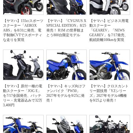
【ヤマハ】155ccスポーツ
【ヤマハ】「CYGNUS X
【ヤマハ】ビジネス用電
スクーター「AEROX
SPECIAL EDITION」8/25
動スクーター
ABS」を8/31に発売、電
発売！ R1M の世界観ま
「GEAREV」「NEWS
子制御CVTでスポーティ
とう800台限定モデル
GEAREV」を7/17発売、
な走りを実現
航続距離100kmを実現
【ヤマハ】原付一種の電
【ヤマハ】キッズ向けフ
【ヤマハ】クロスカント
動スクーター「JOG E」
ァンバイク「PW50」
リー競技用「YZシリー
を7/17全国発売、バッテ
2027年モデルを9/25に発
ズ」2027年モデル4機種
リー・充電器込みで32万
売！
を9/25より発売！
3,400円