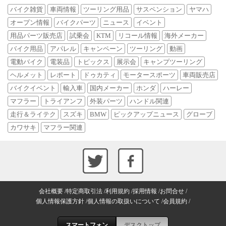
バイク雑貨
車両情報
ツーリング用品
サスペンション
ヤマハ
オープン情報
バイクパーツ
ニュース
イベント
用品パーツ販売店
試乗会
KTM
リコール情報
海外メーカー
バイク用品
アパレル
キャンペーン
ツーリング
動画
電動バイク
電装品
トピックス
展示会
キャンプツーリング
ヘルメット
レポート
ドゥカティ
モータースポーツ
車両販売店
バイクイベント
輸入車
国内メーカー
ホンダ
ハーレー
マフラー
トライアンフ
外装パーツ
ハンドル関連
走行＆ライテク
スズキ
BMW
ピックアップニュース
グローブ
カワサキ
マフラー関連
会社概要
特定商取引法
利用規約
採用情報
お問合せ
個人情報保護方針
個人情報の取扱いについて
会員規約
スマートフォン
デスクトップ