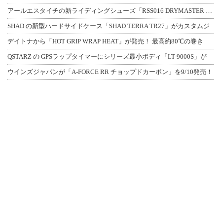
アールエスタイチの新ライディングシューズ「RSS016 DRYMASTER スト
SHAD の新型ハードサイドケース「SHAD TERRA TR27」がカスタムジ
デイトナから「HOT GRIP WRAP HEAT」が発売！ 最高約80℃の巻き
QSTARZ の GPSラップタイマーにシリーズ最小ボディ「LT-9000S」が
ウインズジャパンが「A-FORCE RR チョップドカーボン」を9/10発売！