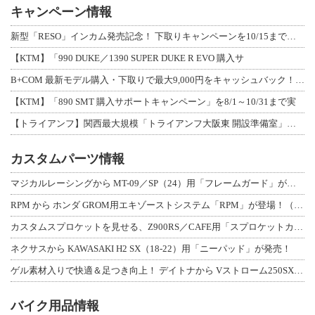
キャンペーン情報
新型「RESO」インカム発売記念！ 下取りキャンペーンを10/15まで延長して開
【KTM】「990 DUKE／1390 SUPER DUKE R EVO 購入サ
B+COM 最新モデル購入・下取りで最大9,000円をキャッシュバック！「B+F
【KTM】「890 SMT 購入サポートキャンペーン」を8/1～10/31まで実
【トライアンフ】関西最大規模「トライアンフ大阪東 開設準備室」がオープン！ 限定
カスタムパーツ情報
マジカルレーシングから MT-09／SP（24）用「フレームガード」が登場！
RPM から ホンダ GROM用エキゾーストシステム「RPM」が登場！（動画あり
カスタムスプロケットを見せる、Z900RS／CAFE用「スプロケットカバーフルキ
ネクサスから KAWASAKI H2 SX（18-22）用「ニーパッド」が発売！
ゲル素材入りで快適＆足つき向上！ デイトナから Vストローム250SX用「快適ロ
バイク用品情報