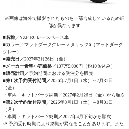
※画像は海外で撮影されたものを一部合成しているため細
部が異なります
■名称
／YZF-R6 レースベース車
■カラー
／マットダークグレーメタリック6（マットダーク
グレー）
■発売日
／2027年2月26日（金）
■メーカー希望小売価格
／137万5,000円（税10％込み）
■販売計画
／予約期間における受注分を販売
■第1 次予約受付期間
／2026年7月1日（水）～7月31日
（金）
・車両・キットパーツ納期／2027年2月26日（金）から順次
■第2 次予約受付期間
／2026年8月1日（土）～8月31日
（月）
・車両・キットパーツ納期／2027年4月下旬から順次
※ 予約受付時期により納期が異なることがあります。また