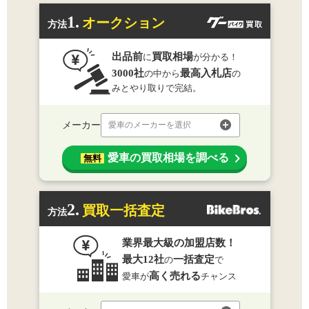
1.
オークション
方法
出品前
買取相場
に
が分かる！
3000社
最高入札店
の中から
の
みとやり取りで完結。
メーカー
愛車のメーカーを選択
愛車の買取相場を調べる
無料
2.
買取一括査定
方法
業界最大級の加盟店数！
最大12社
一括査定
の
で
高く売れる
愛車が
チャンス