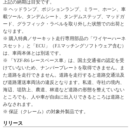
上記の納期は目安です。
※ ヘッドランプ、ポジションランプ、ミラー、ホーン、車
載ツール、タンデムシート、タンデムステップ、マッドガ
ード、グラフィック・ラベルを取り外した状態での出荷と
なります。
※ 購入特典／サーキット走行専用部品の「ワイヤーハーネ
スセット」と「ECU」（F.I.マッチングソフトウェア含む）
は、車両本体とは別送です。
※ 「YZF-R6 レースベース車」は、国土交通省の認定を受
けていないため、ナンバープレートを取得できません。ま
た道路を走行できません。道路を走行すると道路交通法及
び道路運送車両法の違反となります。私道、寺社の境内、
海辺、堤防上、農道、林道など道路の形態を整えていない
ところでも、人や車が自由に出入りできるところは道路と
みなされます。
※ 保証（クレーム）の対象外製品です。
リリース