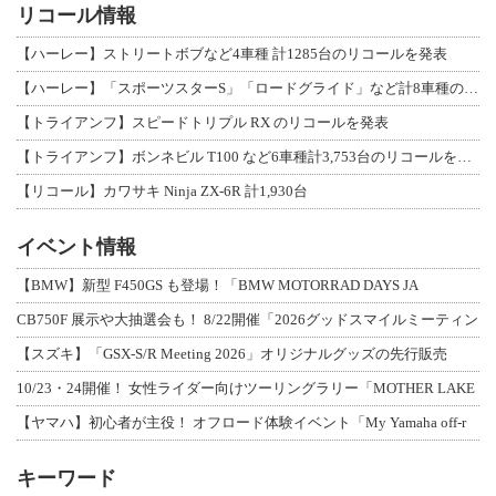
リコール情報
【ハーレー】ストリートボブなど4車種 計1285台のリコールを発表
【ハーレー】「スポーツスターS」「ロードグライド」など計8車種のリコールを発表
【トライアンフ】スピードトリプル RX のリコールを発表
【トライアンフ】ボンネビル T100 など6車種計3,753台のリコールを発表
【リコール】カワサキ Ninja ZX-6R 計1,930台
イベント情報
【BMW】新型 F450GS も登場！「BMW MOTORRAD DAYS JA
CB750F 展示や大抽選会も！ 8/22開催「2026グッドスマイルミーティン
【スズキ】「GSX-S/R Meeting 2026」オリジナルグッズの先行販売
10/23・24開催！ 女性ライダー向けツーリングラリー「MOTHER LAKE
【ヤマハ】初心者が主役！ オフロード体験イベント「My Yamaha off-r
キーワード