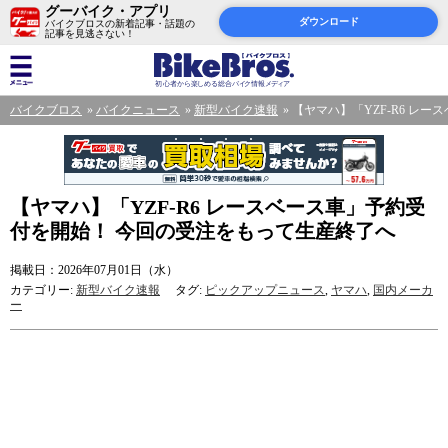
グーバイク・アプリ
ダウンロード
バイクブロスの新着記事・話題の
記事を見逃さない！
バイクブロス
バイクニュース
新型バイク速報
【ヤマハ】「YZF-R6 レ
【ヤマハ】「YZF-R6 レースベース車」予約受
付を開始！ 今回の受注をもって生産終了へ
掲載日：2026年07月01日（水）
カテゴリー:
新型バイク速報
タグ:
ピックアップニュース
,
ヤマハ
,
国内メーカ
ー