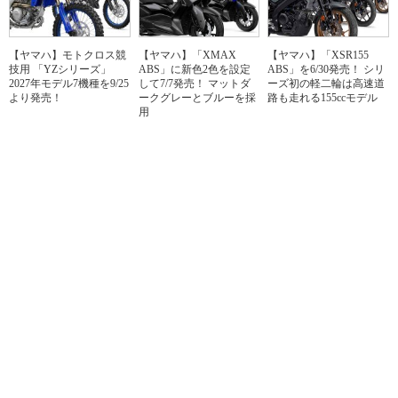
【ヤマハ】モトクロス競
【ヤマハ】「XMAX
【ヤマハ】「XSR155
技用 「YZシリーズ」
ABS」に新色2色を設定
ABS」を6/30発売！ シリ
2027年モデル7機種を9/25
して7/7発売！ マットダ
ーズ初の軽二輪は高速道
より発売！
ークグレーとブルーを採
路も走れる155ccモデル
用