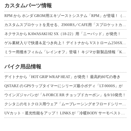
カスタムパーツ情報
RPM から ホンダ GROM用エキゾーストシステム「RPM」が登場！（動画あり
カスタムスプロケットを見せる、Z900RS／CAFE用「スプロケットカバーフルキ
ネクサスから KAWASAKI H2 SX（18-22）用「ニーパッド」が発売！
ゲル素材入りで快適＆足つき向上！ デイトナから Vストローム250SX用「快適ロ
ミラー用撥水フィルム「レインオフ」登場！ キジマが新製品情報「KIJIMA NE
バイク用品情報
デイトナから「HOT GRIP WRAP HEAT」が発売！ 最高約80℃の巻き
QSTARZ の GPSラップタイマーにシリーズ最小ボディ「LT-9000S」が
ウインズジャパンが「A-FORCE RR チョップドカーボン」を9/10発売！
クシタニのモトクロス用ウェア「ムーブレーシングオフロードシリーズ」3アイテムが登
UVカット・遮光性能をアップ！ LINKS が「冷暖BODY サーモベスト」改良