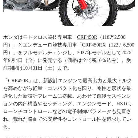
ホンダはモトクロス競技専用車「
CRF450R
（118万2,500
円）」とエンデューロ競技専用車「
CRF450RX
（122万6,500
円）」をフルモデルチェンジし、2027年モデルとして2026
年9月4日（金）に発売する（価格は全て税10％込み）。受
注期間は10月31日（土）まで。
「CRF450R」は、新設計エンジンで最高出力と最大トルク
を高めながら軽量・コンパクト化を図り、剛性と形状を最
適化した新設計フレームに搭載。あわせて前後サスペンシ
ョンの内部構造やセッティング、エンジンモード、HSTC、
ローンチコントロールなどの電子制御パラメータも見直さ
れ、荒れた路面での安定性やコントロール性を追求してい
る。