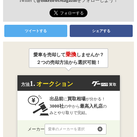
Twitterで
@BikeBrosMagazin
をフォローしよう！
ツイートする
シェアする
乗換
愛車を売却して
しませんか？
２つの売却方法から選択可能！
1.
オークション
方法
出品前
買取相場
に
が分かる！
3000社
最高入札店
の中から
の
みとやり取りで完結。
メーカー
愛車のメーカーを選択