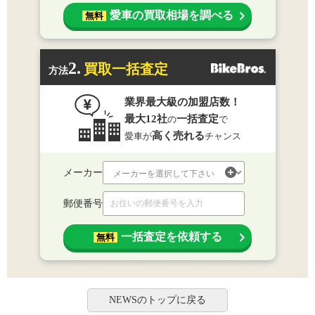
愛車の買取相場を調べる
無料
2.
買取一括査定
方法
業界最大級の加盟店数！
最大12社
一括査定
の
で
高く売れる
愛車が
チャンス
メーカー
郵便番号
一括査定を依頼する
無料
NEWSのトップに戻る