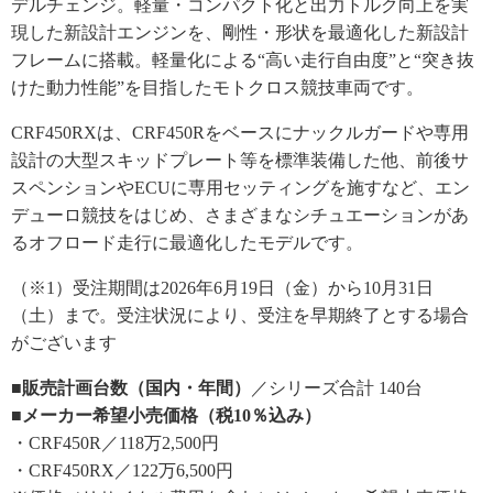
デルチェンジ。軽量・コンパクト化と出力トルク向上を実
現した新設計エンジンを、剛性・形状を最適化した新設計
フレームに搭載。軽量化による“高い走行自由度”と“突き抜
けた動力性能”を目指したモトクロス競技車両です。
CRF450RXは、CRF450Rをベースにナックルガードや専用
設計の大型スキッドプレート等を標準装備した他、前後サ
スペンションやECUに専用セッティングを施すなど、エン
デューロ競技をはじめ、さまざまなシチュエーションがあ
るオフロード走行に最適化したモデルです。
（※1）受注期間は2026年6月19日（金）から10月31日
（土）まで。受注状況により、受注を早期終了とする場合
がございます
■販売計画台数（国内・年間）
／シリーズ合計 140台
■メーカー希望小売価格（税10％込み）
・CRF450R／118万2,500円
・CRF450RX／122万6,500円