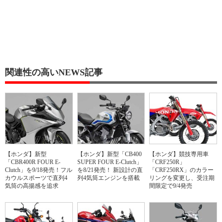
関連性の高いNEWS記事
【ホンダ】新型
【ホンダ】新型「CB400
【ホンダ】競技専用車
「CBR400R FOUR E-
SUPER FOUR E-Clutch」
「CRF250R」
Clutch」を9/18発売！フル
を8/21発売！ 新設計の直
「CRF250RX」のカラー
カウルスポーツで直列4
列4気筒エンジンを搭載
リングを変更し、受注期
気筒の高揚感を追求
間限定で9/4発売