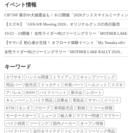
イベント情報
CB750F 展示や大抽選会も！ 8/22開催「2026グッドスマイルミーティン
【スズキ】「GSX-S/R Meeting 2026」オリジナルグッズの先行販売
10/23・24開催！ 女性ライダー向けツーリングラリー「MOTHER LAKE
【ヤマハ】初心者が主役！ オフロード体験イベント「My Yamaha off-r
女性ライダー向けツーリングラリー「MOTHER LAKE RALLY 2026」
キーワード
カワサキ
ハンドル関連
トライアンフ
キャンプツーリング
用品パーツ販売店
ドゥカティ
外装パーツ
ヘルメット
スズキ
アパレル
BMW
バイクイベント
展示会
レポート
キャンペーン
バイク用品
試乗会
電装品
ヤマハ
イベント
KTM
ホンダ
グローブ
車両販売店
動画
リコール情報
モータースポーツ
ニュース
輸入車
マフラー関連
マフラー
バイク雑貨
ツーリング
国内メーカー
オープン情報
バイクパーツ
走行＆ライテク
トピックス
ツーリング用品