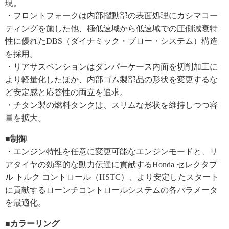
現。
・フロントフォークは内部摺動部の表面処理にカシマコー
ティングを施した他、極低速域から低速域での圧側減衰特
性に優れたDBS（ダイナミック・ブロー・システム）構造
を採用。
・リアサスペンションはダンパーケース内面を切削加工に
より軽量化したほか、内部ゴム製部品の形状を変更するな
ど安定感と応答性の両立を追求。
・チタン製の燃料タンクは、スリムな形状を維持しつつ容
量を拡大。
■制御
・エンジン特性を任意に変更可能なエンジンモードと、リ
アタイヤの効率的な動力伝達に貢献するHonda セレクタブ
ル トルク コントロール（HSTC）、より安定したスタート
に貢献するローンチコントロールシステムの各パラメータ
を最適化。
■カラーリング