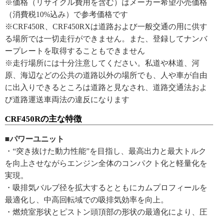
※価格（リサイクル費用を含む）はメーカー希望小売価格
（消費税10%込み）で参考価格です
※CRF450R、CRF450RXは道路および一般交通の用に供す
る場所では一切走行ができません。また、登録してナンバ
ープレートを取得することもできません
※走行場所には十分注意してください。私道や林道、河
原、海辺などの公共の道路以外の場所でも、人や車が自由
に出入りできるところは道路と見なされ、道路交通法およ
び道路運送車両法の違反になります
CRF450Rの主な特徴
■パワーユニット
・“突き抜けた動力性能”を目指し、最高出力と最大トルク
を向上させながらエンジン全体のコンパクト化と軽量化を
実現。
・吸排気バルブ径を拡大するとともにカムプロフィールを
最適化し、中高回転域での吸排気効率を向上。
・燃焼室形状とピストン頭頂部の形状の最適化により、圧