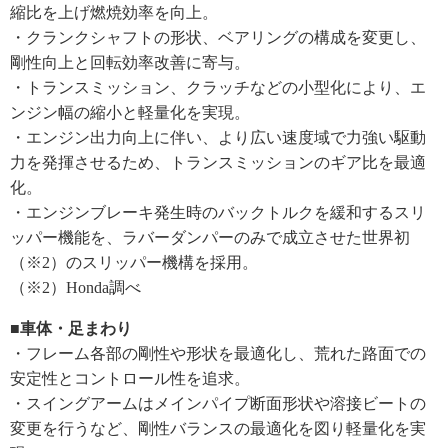
縮比を上げ燃焼効率を向上。
・クランクシャフトの形状、ベアリングの構成を変更し、
剛性向上と回転効率改善に寄与。
・トランスミッション、クラッチなどの小型化により、エ
ンジン幅の縮小と軽量化を実現。
・エンジン出力向上に伴い、より広い速度域で力強い駆動
力を発揮させるため、トランスミッションのギア比を最適
化。
・エンジンブレーキ発生時のバックトルクを緩和するスリ
ッパー機能を、ラバーダンパーのみで成立させた世界初
（※2）のスリッパー機構を採用。
（※2）Honda調べ
■車体・足まわり
・フレーム各部の剛性や形状を最適化し、荒れた路面での
安定性とコントロール性を追求。
・スイングアームはメインパイプ断面形状や溶接ビートの
変更を行うなど、剛性バランスの最適化を図り軽量化を実