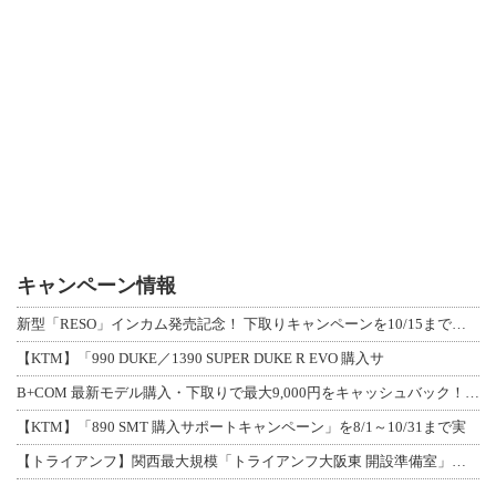
キャンペーン情報
新型「RESO」インカム発売記念！ 下取りキャンペーンを10/15まで延長して開
【KTM】「990 DUKE／1390 SUPER DUKE R EVO 購入サ
B+COM 最新モデル購入・下取りで最大9,000円をキャッシュバック！「B+F
【KTM】「890 SMT 購入サポートキャンペーン」を8/1～10/31まで実
【トライアンフ】関西最大規模「トライアンフ大阪東 開設準備室」がオープン！ 限定