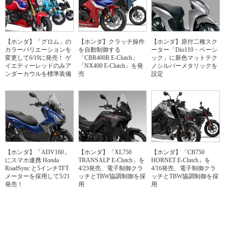
【ホンダ】「グロム」の
【ホンダ】クラッチ操作
【ホンダ】原付二種スク
カラーバリエーションを
を自動制御する
ーター「Dio110・ベーシ
変更して6/19に発売！ ゲ
「CBR400R E-Clutch」
ック」に新色マットテク
イエティーレッドのみア
「NX400 E-Clutch」を発
ノシルバーメタリックを
ンダーカウルを標準装備
売
設定
【ホンダ】「ADV160」
【ホンダ】「XL750
【ホンダ】「CB750
にスマホ連携 Honda
TRANSALP E-Clutch」を
HORNET E-Clutch」を
RoadSync と5インチTFT
4/23発売、電子制御クラ
4/16発売、電子制御クラ
メーターを採用して5/21
ッチとTBW協調制御を採
ッチとTBW協調制御を採
発売！
用
用