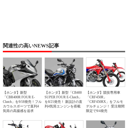
関連性の高いNEWS記事
【ホンダ】新型
【ホンダ】新型「CB400
【ホンダ】競技専用車
「CBR400R FOUR E-
SUPER FOUR E-Clutch」
「CRF450R」
Clutch」を9/18発売！フル
を8/21発売！ 新設計の直
「CRF450RX」をフルモ
カウルスポーツで直列4
列4気筒エンジンを搭載
デルチェンジ！ 受注期間
気筒の高揚感を追求
限定で9/4発売