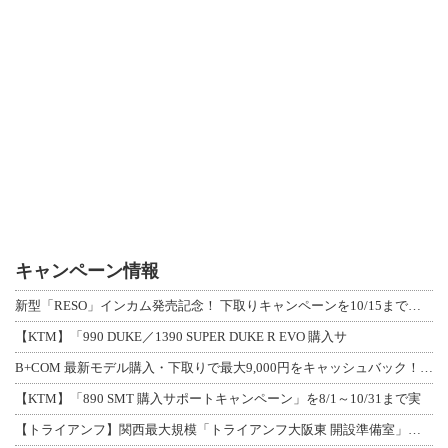
キャンペーン情報
新型「RESO」インカム発売記念！ 下取りキャンペーンを10/15まで延長して開
【KTM】「990 DUKE／1390 SUPER DUKE R EVO 購入サ
B+COM 最新モデル購入・下取りで最大9,000円をキャッシュバック！「B+F
【KTM】「890 SMT 購入サポートキャンペーン」を8/1～10/31まで実
【トライアンフ】関西最大規模「トライアンフ大阪東 開設準備室」がオープン！ 限定