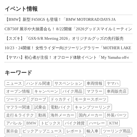
イベント情報
【BMW】新型 F450GS も登場！「BMW MOTORRAD DAYS JA
CB750F 展示や大抽選会も！ 8/22開催「2026グッドスマイルミーティン
【スズキ】「GSX-S/R Meeting 2026」オリジナルグッズの先行販売
10/23・24開催！ 女性ライダー向けツーリングラリー「MOTHER LAKE
【ヤマハ】初心者が主役！ オフロード体験イベント「My Yamaha off-r
キーワード
ニュース
ハンドル関連
サスペンション
車両情報
ヤマハ
オープン情報
キャンペーン
バイク用品
マフラー
車両販売店
ツーリング
グローブ
ドゥカティ
モータースポーツ
マフラー関連
試乗会
電動バイク
キャンプツーリング
走行＆ライテク
動画
海外メーカー
国内メーカー
外装パーツ
アパレル
BMW
トピックス
バイク雑貨
ハーレー
KTM
展示会
ピックアップニュース
レポート
輸入車
ツーリング用品