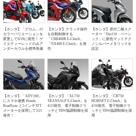
【ホンダ】「グロム」の
【ホンダ】クラッチ操作
【ホンダ】原付二種スク
カラーバリエーションを
を自動制御する
ーター「Dio110・ベーシ
変更して6/19に発売！ ゲ
「CBR400R E-Clutch」
ック」に新色マットテク
イエティーレッドのみア
「NX400 E-Clutch」を発
ノシルバーメタリックを
ンダーカウルを標準装備
売
設定
【ホンダ】「ADV160」
【ホンダ】「XL750
【ホンダ】「CB750
にスマホ連携 Honda
TRANSALP E-Clutch」を
HORNET E-Clutch」を
RoadSync と5インチTFT
4/23発売、電子制御クラ
4/16発売、電子制御クラ
メーターを採用して5/21
ッチとTBW協調制御を採
ッチとTBW協調制御を採
発売！
用
用