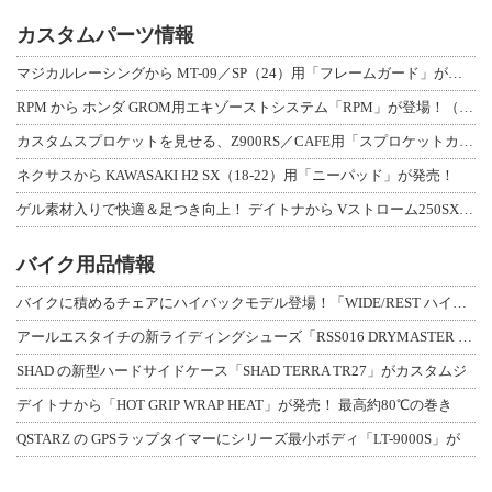
カスタムパーツ情報
マジカルレーシングから MT-09／SP（24）用「フレームガード」が登場！
RPM から ホンダ GROM用エキゾーストシステム「RPM」が登場！（動画あり
カスタムスプロケットを見せる、Z900RS／CAFE用「スプロケットカバーフルキ
ネクサスから KAWASAKI H2 SX（18-22）用「ニーパッド」が発売！
ゲル素材入りで快適＆足つき向上！ デイトナから Vストローム250SX用「快適ロ
バイク用品情報
バイクに積めるチェアにハイバックモデル登場！「WIDE/REST ハイバックチェ
アールエスタイチの新ライディングシューズ「RSS016 DRYMASTER スト
SHAD の新型ハードサイドケース「SHAD TERRA TR27」がカスタムジ
デイトナから「HOT GRIP WRAP HEAT」が発売！ 最高約80℃の巻き
QSTARZ の GPSラップタイマーにシリーズ最小ボディ「LT-9000S」が