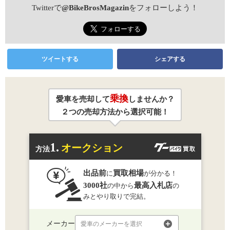
Twitterで
@BikeBrosMagazin
をフォローしよう！
ツイートする
シェアする
乗換
愛車を売却して
しませんか？
２つの売却方法から選択可能！
1.
オークション
方法
出品前
買取相場
に
が分かる！
3000社
最高入札店
の中から
の
みとやり取りで完結。
メーカー
愛車のメーカーを選択