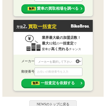
愛車の買取相場を調べる
無料
2.
買取一括査定
方法
業界最大級の加盟店数！
最大12社
一括査定
の
で
高く売れる
愛車が
チャンス
メーカー
郵便番号
一括査定を依頼する
無料
NEWSのトップに戻る