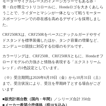
モーターサイクルレースのイメージカラーでもある赤・
青・白が際立つトリコロールに、Hondaロゴを大きくあしら
うことで、ライダーとマシンが一体となって戦うモーター
スポーツシーンでの存在感を高めるデザインを採用しまし
た。
CRF250RXは、CRF250Rをベースにナックルガードやサイ
ドスタンドを標準装備したほか、タンク容量の増量など、
エンデューロ競技に対応する仕様のモデルです。
カラーリングは、CRF250R、CRF250RXともに、Hondaオフ
ロードモデルの力強さと情熱を表現する「エクストリーム
レッド」の1色設定としています。
（※）受注期間は2026年6月19日（金）から10月31日（土）
まで。受注状況により、受注を早期終了とする場合がござ
います
■販売計画台数（国内・年間）
／シリーズ合計 350台
■メーカー希望小売価格（税10％込み）