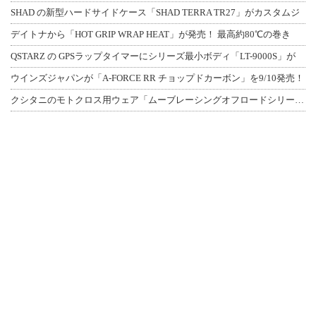
SHAD の新型ハードサイドケース「SHAD TERRA TR27」がカスタムジ
デイトナから「HOT GRIP WRAP HEAT」が発売！ 最高約80℃の巻き
QSTARZ の GPSラップタイマーにシリーズ最小ボディ「LT-9000S」が
ウインズジャパンが「A-FORCE RR チョップドカーボン」を9/10発売！
クシタニのモトクロス用ウェア「ムーブレーシングオフロードシリーズ」3アイテムが登