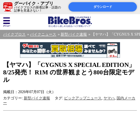
グーバイク・アプリ
ダウンロード
バイクブロスの新着記事・話題の
記事を見逃さない！
バイクブロス
バイクニュース
新型バイク速報
【ヤマハ】「CYGNUS X SP
【ヤマハ】「CYGNUS X SPECIAL EDITION」
8/25発売！ R1M の世界観まとう800台限定モデ
ル
掲載日：2026年07月07日（火）
カテゴリー:
新型バイク速報
タグ:
ピックアップニュース
,
ヤマハ
,
国内メーカ
ー