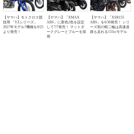
【ヤマハ】モトクロス競
【ヤマハ】「XMAX
【ヤマハ】「XSR155
技用 「YZシリーズ」
ABS」に新色2色を設定
ABS」を6/30発売！ シリ
2027年モデル7機種を9/25
して7/7発売！ マットダ
ーズ初の軽二輪は高速道
より発売！
ークグレーとブルーを採
路も走れる155ccモデル
用