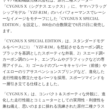
ヤマハ発動機販売株式会社は、原付二種スクーター
「CYGNUS X（シグナス エックス）」に、ヤマハフラッグ
シップモデル「YZF-R1M」のハイパフォーマンスでレーシ
ーなイメージをモチーフにした「CYGNUS X SPECIAL
EDITION」を設定し、800台の台数限定で8月25日に発売し
ます。
「CYGNUS X SPECIAL EDITION」は、スタンダードモデ
ルをベースに1）「YZF-R1M」を想起させるカーボン調と
ブラックを基調としたスポーティな外装、2）スエード調×
カーボン調のシート、エンブレムやグラフィックなどの専
用アイテム、3）ゴールドのブレーキキャリパー（前後）や
イエローのリアサスペンションスプリングなど、進化した
走行性能を際立たせるパーツを採用。スポーツマインドを
一層引き立てる仕様としました。
「CYGNUS X」は、コンパクト＆スポーティな外観に、進
化した走行性能とコミューターとしての実用性・利便性を
兼ね備え、思いのままに操れる洗練された原付二種クラス