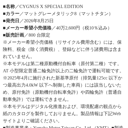
■名称
／CYGNUS X SPECIAL EDITION
■カラー
／マットグレーメタリック8（マットチタン）
■発売日
／2026年8月25日
■メーカー希望小売価格
／40万2,600円（税10％込み）
■販売計画
／800 台限定
※メーカー希望小売価格（リサイクル費用含む）には、保
険料、税金（除く消費税）、登録などに伴う諸費用は含ま
れていません。
※本モデルは第二種原動機付自転車（原付第二種）です。
AT 小型限定普通二輪免許以上の二輪免許で運転可能です。
※2025年4月に施行された新基準原付（排気量125cc 以下か
つ最高出力4.0kW 以下へ制御した車両）には該当しないた
め、原付免許（原動機付自転車免許）や四輪免許（普通自
動車免許）では運転できません。
※本モデルはデジタル化推進および、環境配慮の観点から
紙のカタログを製作しておりません。製品情報は下記Web
サイトよりご確認ください。
■製造事業者：Yamaha Motor Taiwan Co., Ltd.（YMT）■製造