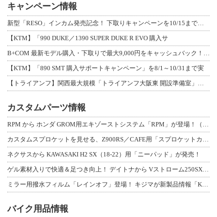
キャンペーン情報
新型「RESO」インカム発売記念！ 下取りキャンペーンを10/15まで延長して開
【KTM】「990 DUKE／1390 SUPER DUKE R EVO 購入サ
B+COM 最新モデル購入・下取りで最大9,000円をキャッシュバック！「B+F
【KTM】「890 SMT 購入サポートキャンペーン」を8/1～10/31まで実
【トライアンフ】関西最大規模「トライアンフ大阪東 開設準備室」がオープン！ 限定
カスタムパーツ情報
RPM から ホンダ GROM用エキゾーストシステム「RPM」が登場！（動画あり
カスタムスプロケットを見せる、Z900RS／CAFE用「スプロケットカバーフルキ
ネクサスから KAWASAKI H2 SX（18-22）用「ニーパッド」が発売！
ゲル素材入りで快適＆足つき向上！ デイトナから Vストローム250SX用「快適ロ
ミラー用撥水フィルム「レインオフ」登場！ キジマが新製品情報「KIJIMA NE
バイク用品情報