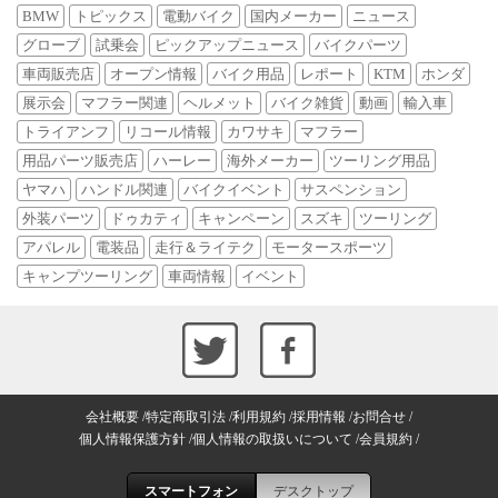
BMW
トピックス
電動バイク
国内メーカー
ニュース
グローブ
試乗会
ピックアップニュース
バイクパーツ
車両販売店
オープン情報
バイク用品
レポート
KTM
ホンダ
展示会
マフラー関連
ヘルメット
バイク雑貨
動画
輸入車
トライアンフ
リコール情報
カワサキ
マフラー
用品パーツ販売店
ハーレー
海外メーカー
ツーリング用品
ヤマハ
ハンドル関連
バイクイベント
サスペンション
外装パーツ
ドゥカティ
キャンペーン
スズキ
ツーリング
アパレル
電装品
走行＆ライテク
モータースポーツ
キャンプツーリング
車両情報
イベント
会社概要
特定商取引法
利用規約
採用情報
お問合せ
個人情報保護方針
個人情報の取扱いについて
会員規約
スマートフォン
デスクトップ