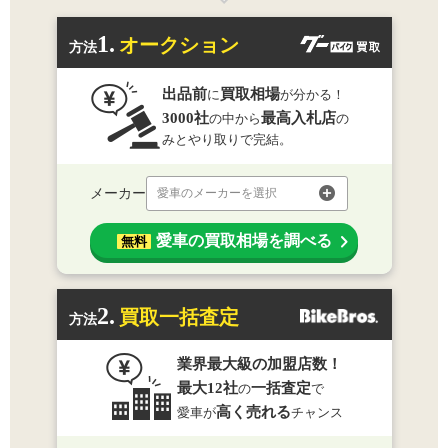
1.
オークション
方法
出品前
買取相場
に
が分かる！
3000社
最高入札店
の中から
の
みとやり取りで完結。
メーカー
愛車のメーカーを選択
愛車の買取相場を調べる
無料
2.
買取一括査定
方法
業界最大級の加盟店数！
最大12社
一括査定
の
で
高く売れる
愛車が
チャンス