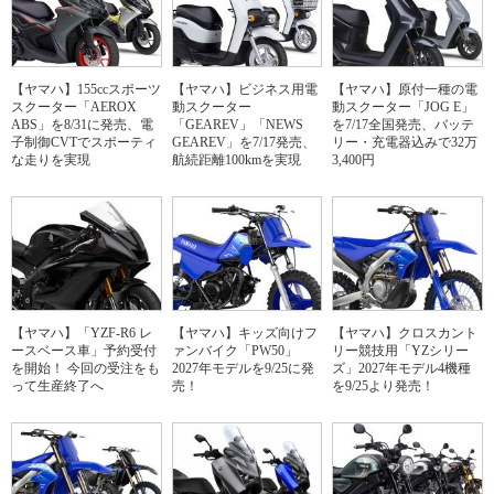
【ヤマハ】155ccスポーツ
【ヤマハ】ビジネス用電
【ヤマハ】原付一種の電
スクーター「AEROX
動スクーター
動スクーター「JOG E」
ABS」を8/31に発売、電
「GEAREV」「NEWS
を7/17全国発売、バッテ
子制御CVTでスポーティ
GEAREV」を7/17発売、
リー・充電器込みで32万
な走りを実現
航続距離100kmを実現
3,400円
【ヤマハ】「YZF-R6 レ
【ヤマハ】キッズ向けフ
【ヤマハ】クロスカント
ースベース車」予約受付
ァンバイク「PW50」
リー競技用「YZシリー
を開始！ 今回の受注をも
2027年モデルを9/25に発
ズ」2027年モデル4機種
って生産終了へ
売！
を9/25より発売！