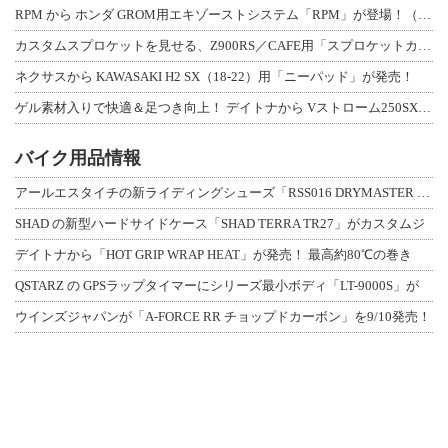
RPM から ホンダ GROM用エキゾーストシステム「RPM」が登場！（動画あり
カスタムスプロケットを見せる、Z900RS／CAFE用「スプロケットカバーフルキ
ネクサスから KAWASAKI H2 SX（18-22）用「ニーパッド」が発売！
ゲル素材入りで快適＆足つき向上！ デイトナから Vストローム250SX用「快適ロ
バイク用品情報
アールエスタイチの新ライディングシューズ「RSS016 DRYMASTER スト
SHAD の新型ハードサイドケース「SHAD TERRA TR27」がカスタムジ
デイトナから「HOT GRIP WRAP HEAT」が発売！ 最高約80℃の巻き
QSTARZ の GPSラップタイマーにシリーズ最小ボディ「LT-9000S」が
ウインズジャパンが「A-FORCE RR チョップドカーボン」を9/10発売！