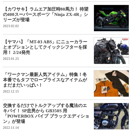
【カワサキ】ラムエア加圧時80馬力！ 待望
の400スーパースポーツ「Ninja ZX-4R」シ
リーズが登場
2023.02.02
【ヤマハ】「MT-03 ABS」にニューカラー
とオプションとしてクイックシフターを採
用！ 2/24発売
2023.01.25
「ワークマン最新人気アイテム」特集！冬
本番でもタフでロープライスなアイテムが
まだまだいっぱい！
2022.12.15
交換するだけでトルクアップする魔法のエ
キパイ！ SP忠男から GB350S 用
「POWERBOX パイプ ブラックエディショ
ン」が登場
2022.11.14