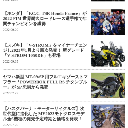
【ホンダ】「F.C.C. TSR Honda France」が
2022 FIM 世界耐久ロードレース選手権で年
間チャンピオンを獲得
2022.09.20
【スズキ】「V-STROM」をマイナーチェン
ジし2023年1月より順次発売！ 新グレード
「V-STROM 1050DE」も登場
2022.09.05
ヤマハ新型 MT-09/SP 用フルエキゾーストマ
フラー「POWERBOX FULL RS チタンブル
ー」が SP 忠男から発売
2022.07.27
【ハスクバーナ・モーターサイクルズ】次
世代型に進化した MY2023モトクロスモデ
ル全6機種の発売予定時期と価格を発表！
2022.07.20