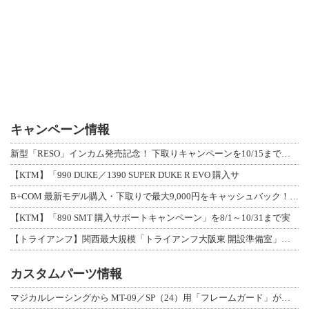
キャンペーン情報
新型「RESO」インカム発売記念！ 下取りキャンペーンを10/15まで延長して開
【KTM】「990 DUKE／1390 SUPER DUKE R EVO 購入サ
B+COM 最新モデル購入・下取りで最大9,000円をキャッシュバック！「B+F
【KTM】「890 SMT 購入サポートキャンペーン」を8/1～10/31まで実
【トライアンフ】関西最大規模「トライアンフ大阪東 開設準備室」がオープン！ 限定
カスタムパーツ情報
マジカルレーシングから MT-09／SP（24）用「フレームガード」が登場！