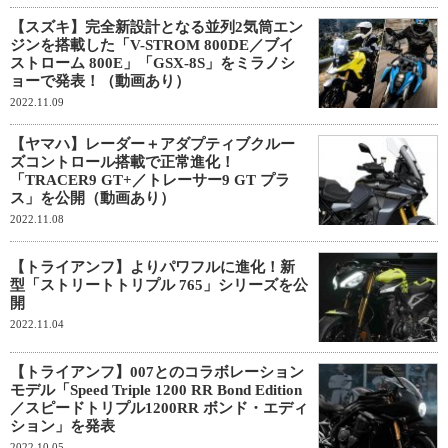
【スズキ】完全新設計となる並列2気筒エン
ジンを搭載した「V-STROM 800DE／ブイ
ストローム 800E」「GSX-8S」をミラノシ
ョーで発表！（動画あり）
2022.11.09
【ヤマハ】レーダー＋アダプティブクルー
ズコントロール搭載で正常進化！
「TRACER9 GT+／トレーサー9 GT プラ
ス」を公開（動画あり）
2022.11.08
【トライアンフ】よりパワフルに進化！新
型「ストリートトリプル 765」シリーズを公
開
2022.11.04
【トライアンフ】007とのコラボレーション
モデル「Speed Triple 1200 RR Bond Edition
／スピードトリプル1200RR ボンド・エディ
ション」を発表
2022.10.05