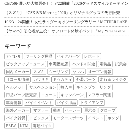
CB750F 展示や大抽選会も！ 8/22開催「2026グッドスマイルミーティン
【スズキ】「GSX-S/R Meeting 2026」オリジナルグッズの先行販売
10/23・24開催！ 女性ライダー向けツーリングラリー「MOTHER LAKE
【ヤマハ】初心者が主役！ オフロード体験イベント「My Yamaha off-r
キーワード
アパレル
ツーリング用品
バイクパーツ
レポート
ピックアップニュース
車両販売店
ハンドル関連
電装品
試乗会
国内メーカー
スズキ
ツーリング
ヤマハ
オープン情報
リコール情報
カワサキ
ドゥカティ
外装パーツ
走行＆ライテク
ヘルメット
サスペンション
輸入車
キャンプツーリング
用品パーツ販売店
ニュース
キャンペーン
マフラー関連
車両情報
バイクイベント
バイク用品
トライアンフ
海外メーカー
マフラー
動画
ハーレー
展示会
グローブ
バイク雑貨
トピックス
モータースポーツ
イベント
ホンダ
BMW
KTM
電動バイク