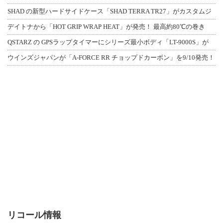
SHAD の新型ハードサイドケース「SHAD TERRA TR27」がカスタムジ
デイトナから「HOT GRIP WRAP HEAT」が発売！ 最高約80℃の巻き
QSTARZ の GPSラップタイマーにシリーズ最小ボディ「LT-9000S」が
ウインズジャパンが「A-FORCE RR チョップドカーボン」を9/10発売！
リコール情報