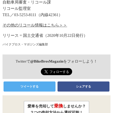
自動車局審査・リコール課
リコール監理室
TEL／03-5253-8111（内線42361）
その他のリコール情報はこちら＞＞
リリース = 国土交通省（2020年10月22日発行）
バイクブロス・マガジンズ編集部
Twitterで
@BikeBrosMagazin
をフォローしよう！
ツイートする
シェアする
乗換
愛車を売却して
しませんか？
２つの売却方法から選択可能！