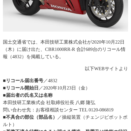
国土交通省では、本田技研工業株式会社が2020年10月22日
（木）に届け出た、CBR1000RR-R 合計689台のリコール情
報（4832）を掲載している。
以下WEBサイトより
■リコール届出番号
／4832
■リコール開始日
／2020年10月23日（金）
■届出者の氏名又は名称
本田技研工業株式会 社取締役社長 八郷 隆弘
問い合わせ先：お客様相談センター TEL 0120-086819
■不具合の部位（部品名）
／操縦装置（チェンジピボットボ
ルト）