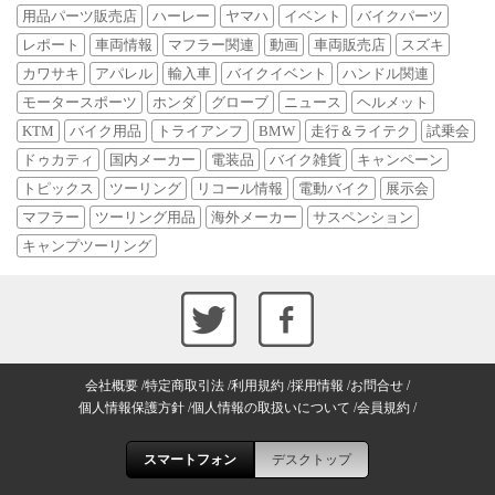
用品パーツ販売店
ハーレー
ヤマハ
イベント
バイクパーツ
レポート
車両情報
マフラー関連
動画
車両販売店
スズキ
カワサキ
アパレル
輸入車
バイクイベント
ハンドル関連
モータースポーツ
ホンダ
グローブ
ニュース
ヘルメット
KTM
バイク用品
トライアンフ
BMW
走行＆ライテク
試乗会
ドゥカティ
国内メーカー
電装品
バイク雑貨
キャンペーン
トピックス
ツーリング
リコール情報
電動バイク
展示会
マフラー
ツーリング用品
海外メーカー
サスペンション
キャンプツーリング
会社概要
特定商取引法
利用規約
採用情報
お問合せ
個人情報保護方針
個人情報の取扱いについて
会員規約
スマートフォン
デスクトップ