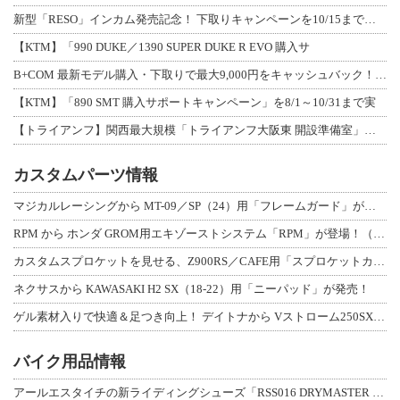
新型「RESO」インカム発売記念！ 下取りキャンペーンを10/15まで延長して開
【KTM】「990 DUKE／1390 SUPER DUKE R EVO 購入サ
B+COM 最新モデル購入・下取りで最大9,000円をキャッシュバック！「B+F
【KTM】「890 SMT 購入サポートキャンペーン」を8/1～10/31まで実
【トライアンフ】関西最大規模「トライアンフ大阪東 開設準備室」がオープン！ 限定
カスタムパーツ情報
マジカルレーシングから MT-09／SP（24）用「フレームガード」が登場！
RPM から ホンダ GROM用エキゾーストシステム「RPM」が登場！（動画あり
カスタムスプロケットを見せる、Z900RS／CAFE用「スプロケットカバーフルキ
ネクサスから KAWASAKI H2 SX（18-22）用「ニーパッド」が発売！
ゲル素材入りで快適＆足つき向上！ デイトナから Vストローム250SX用「快適ロ
バイク用品情報
アールエスタイチの新ライディングシューズ「RSS016 DRYMASTER スト