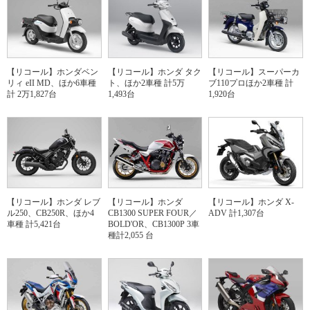
【リコール】ホンダベン
【リコール】ホンダ タク
【リコール】スーパーカ
リィ eII MD、ほか6車種
ト、ほか2車種 計5万
ブ110プロほか2車種 計
計 2万1,827台
1,493台
1,920台
【リコール】ホンダ レブ
【リコール】ホンダ
【リコール】ホンダ X-
ル250、CB250R、ほか4
CB1300 SUPER FOUR／
ADV 計1,307台
車種 計5,421台
BOLD'OR、CB1300P 3車
種計2,055 台