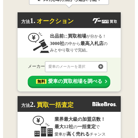
1.
オークション
方法
出品前
買取相場
に
が分かる！
3000社
最高入札店
の中から
の
みとやり取りで完結。
メーカー
愛車のメーカーを選択
愛車の買取相場を調べる
無料
2.
買取一括査定
方法
業界最大級の加盟店数！
最大12社
一括査定
の
で
高く売れる
愛車が
チャンス