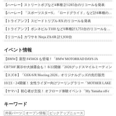
【ハーレー】ストリートボブなど4車種 計1285台のリコールを発表
【ハーレー】「スポーツスターS」「ロードグライド」など計8車種のリコールを発表
【トライアンフ】スピードトリプル RX のリコールを発表
【トライアンフ】ボンネビル T100 など6車種計3,753台のリコールを発表
【リコール】カワサキ Ninja ZX-6R 計1,930台
イベント情報
【BMW】新型 F450GS も登場！「BMW MOTORRAD DAYS JA
CB750F 展示や大抽選会も！ 8/22開催「2026グッドスマイルミーティン
【スズキ】「GSX-S/R Meeting 2026」オリジナルグッズの先行販売
10/23・24開催！ 女性ライダー向けツーリングラリー「MOTHER LAKE
【ヤマハ】初心者が主役！ オフロード体験イベント「My Yamaha off-r
キーワード
外装パーツ
オープン情報
ピックアップニュース