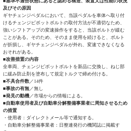
■基準不適合状態にあると認める構造、装置又は性能の状況
及びその原因
ギヤチェンジペダルにおいて、当該ペダルを車体へ取り付
けるチェンジピボットボルトの取付方法が不適切なため、
強いシフトアップの変速操作をすると、当該ボルトが緩む
ことがある。そのため、そのまま使用を続けると、ボルト
が折損し、ギヤチェンジペダルが外れ、変速できなくなる
おそれがある。
■改善措置の内容
全車両、チェンジピボットボルトを新品に交換し、ねじ部
に緩み防止剤を塗布して規定トルクで締め付ける。
■不具合件数
／14件
■事故の有無
／無し
■発見の動機
／市場からの情報による。
■自動車使用者及び自動車分解整備事業者に周知させるため
の措置
・使用者：ダイレクトメール等で通知する。
・自動車分解整備事業者：日整連発行の機関誌に掲載す