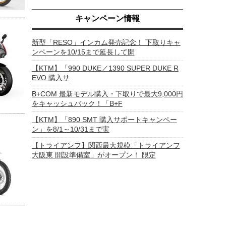
キャンペーン情報
新型「RESO」インカム発売記念！ 下取りキャ
ンペーンを10/15まで延長して開
【KTM】「990 DUKE／1390 SUPER DUKE R
EVO 購入サ
B+COM 最新モデル購入・下取りで最大9,000円
をキャッシュバック！「B+F
【KTM】「890 SMT 購入サポートキャンペー
ン」を8/1～10/31まで実
【トライアンフ】関西最大規模「トライアンフ
大阪東 開設準備室」がオープン！ 限定