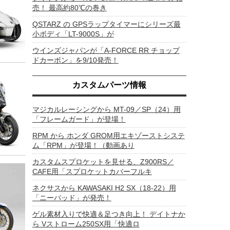
売！ 最高約80℃の巻き
QSTARZ の GPSラップタイマーにシリーズ最
小ボディ「LT-9000S」が
ウインズジャパンが「A-FORCE RR チョップ
ドカーボン」を9/10発売！
カスタムパーツ情報
マジカルレーシングから MT-09／SP（24）用
「フレームガード」が登場！
RPM から ホンダ GROM用エキゾーストシステ
ム「RPM」が登場！（動画あり
カスタムスプロケットを見せる、Z900RS／
CAFE用「スプロケットカバーフルキ
ネクサスから KAWASAKI H2 SX（18-22）用
「ニーパッド」が発売！
ゲル素材入りで快適＆足つき向上！ デイトナか
ら Vストローム250SX用「快適ロ