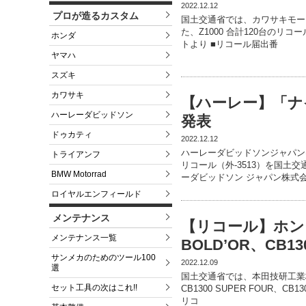
2022.12.12
プロが造るカスタム
国土交通省では、カワサキモータ
た、Z1000 合計120台のリコ
ホンダ
トより ■リコール届出番
ヤマハ
スズキ
カワサキ
【ハーレー】「ナ
ハーレーダビッドソン
発表
ドゥカティ
2022.12.12
ハーレーダビッドソンジャパンは
トライアンフ
リコール（外-3513）を国土
BMW Motorrad
ーダビッドソン ジャパン株式
ロイヤルエンフィールド
メンテナンス
【リコール】ホンダ C
メンテナンス一覧
BOLD’OR、CB13
サンメカのためのツール100
2022.12.09
選
国土交通省では、本田技研工業株
セット工具の次はこれ!!
CB1300 SUPER FOUR、CB13
リコ