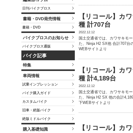
日刊バイクブロス
【リコール】カワサキ
書籍・DVD発売情報
種 計707台
書籍・DVD
2022.12.12
バイクブロスのお知らせ
国土交通省では、カワサキモータ
た、Ninja H2 SX他 合計7
バイクブロス通販
WEBサイトより
バイク記事
特集
【リコール】カワサキ
車両情報
種 計4,189台
試乗インプレッション
2022.12.12
国土交通省では、カワサキモータ
バイク購入ガイド
た、Ninja H2 SX 他の合計
カスタムバイク
下WEBサイトより
旧車・絶版バイク
絶版ミドルバイク
【リコール】カワサキ
購入基礎知識