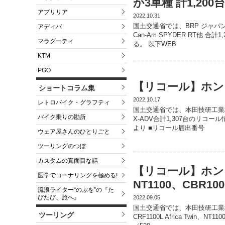
か3車種 計1,200
アプリリア
2022.10.31
国土交通省では、BRP ジャパン
アディバ
Can-Am SPYDER RT他 
マラグーティ
る。 以下WEB
KTM
PGO
【リコール】ホンダ 
ショートコラム集
2022.10.17
レトロバイク・グラフティ
国土交通省では、本田技研工業株
バイク乗りの勘所
X-ADV合計1,307台のリコー
より ■リコール届出番号
ウェア屋さんのひとりごと
ツーリングのつぼ
カスタムの真面目な話
【リコール】ホンダ CR
医学でコーナリングを極める!
NT1100、CBR100
流浪ライター“のぶを”の『た
びたび、旅へ』
2022.09.05
国土交通省では、本田技研工業株
ツーリング
CRF1100L Africa Twin、N