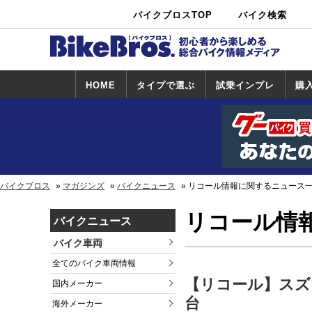
バイクブロスTOP
バイク検索
中古バイ
カタログ検
ショップ検
ク・新車検
索
索
索
HOME
タイプで選ぶ
試乗インプレ
購
スポーツ＆ネ
原付＆ミニバ
アメリカン＆
ビッグスクー
オフロード
試乗インプレ
ホンダ
ヤマハ
スズキ
カワサキ
ハーレー
BMW
トライアンフ
ドゥカティ
購
ホ
ヤ
ス
カ
イキッド
イク
クルーザー
ター
一覧
一
バイクブロス
マガジンズ
バイクニュース
リコール情報に関するニュース
リコール情
バイクニュース
バイク車両
全てのバイク車両情報
【リコール】スズキ ジ
国内メーカー
台
海外メーカー