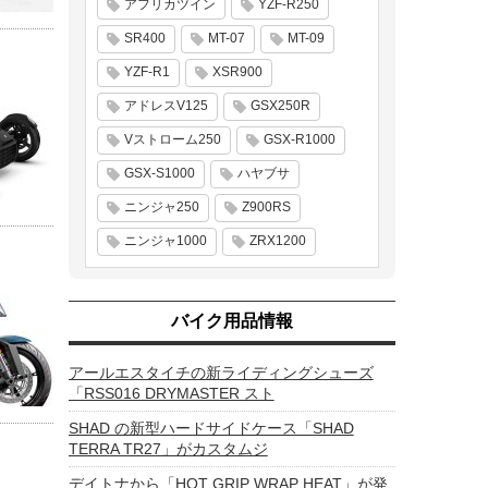
アフリカツイン
YZF-R250
SR400
MT-07
MT-09
YZF-R1
XSR900
アドレスV125
GSX250R
Vストローム250
GSX-R1000
GSX-S1000
ハヤブサ
ニンジャ250
Z900RS
ニンジャ1000
ZRX1200
バイク用品情報
アールエスタイチの新ライディングシューズ
「RSS016 DRYMASTER スト
SHAD の新型ハードサイドケース「SHAD
TERRA TR27」がカスタムジ
デイトナから「HOT GRIP WRAP HEAT」が発