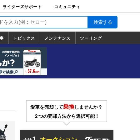
ライダーズサポート
コミュニティ
ライダーズサポート
バイク輸送
バイクガレージライ
バイク車両保険
ロードサービス
バイク試乗
コミュニティ
日記
ツーリング
カスタム
TOP
フ
TOP
事
トピックス
メンテナンス
ツーリング
トピックス
ホンダ
ヤマハ
スズキ
カワサキ
ハーレーダ
BMW
ドゥカティ
トライアン
メンテナンス
基本整備
部位別メンテ
工具の使い方
ツール100選
メンテのうん
一覧
ビッドソン
フ
一覧
ちく
乗換
愛車を売却して
しませんか？
２つの売却方法から選択可能！
1.
オークション