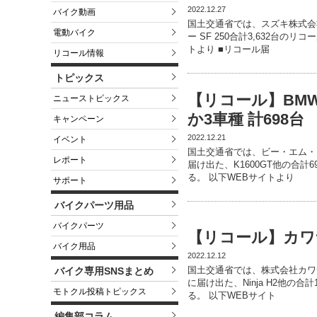
2022.12.27
バイク動画
国土交通省では、スズキ株式会社
電動バイク
ー SF 250合計3,632台の
トより ■リコール届
リコール情報
トピックス
【リコール】BMW K
ニューストピックス
か3車種 計698台
キャンペーン
2022.12.21
イベント
国土交通省では、ビー・エム・ダ
レポート
届け出た、K1600GT他の合計
る。 以下WEBサイトより
サポート
バイクパーツ用品
バイクパーツ
【リコール】カワサキ 
バイク用品
2022.12.12
国土交通省では、株式会社カワサ
バイク専用SNSまとめ
に届け出た、Ninja H2他の合
モトクル投稿トピックス
る。 以下WEBサイト
編集部コラム