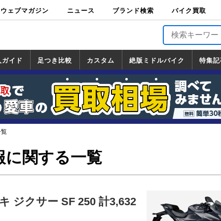
ウェブマガジン
ニュース
ブランド検索
バイク買取
バイクブロス・
原付＆ミニバイ
スポーツ＆ネイ
アメリカン＆ツ
ビッグスクータ
オフロード
バージンハーレ
バージンBMW
バージンドゥカ
バージントライ
ニュース
車両情報
イベント
キャンペ
トピック
バイク用
バイクパ
書籍・
サポート
お知らせ
ブランドを検
ブランドボイ
バイク買取
マガジンズ
ク
キッド
アラー
ー
ー
ティ
アンフ
TOP
ーン
ス
品
ーツ
DVD
索
ス
入ガイド
足つき比較
カスタム
絶版ミドルバイク
特集記
入ガイド
ンダ
マハ
ズキ
ワサキ
カスタム
ホンダ
ヤマハ
スズキ
カワサキ
道の駅調査隊
ツーリング情報局
日本の道50選
国道めぐり
林道ツーリング
絶版ミドルバイク
ホンダ
ヤマハ
スズキ
カワサキ
覧
一覧
一覧
一覧
報に関する一覧
クサー SF 250 計3,632