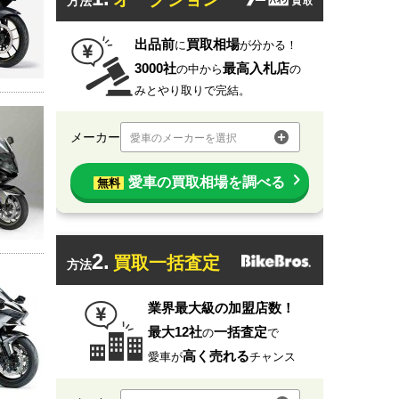
方法
出品前
買取相場
に
が分かる！
3000社
最高入札店
の中から
の
みとやり取りで完結。
メーカー
愛車のメーカーを選択
愛車の買取相場を調べる
無料
2.
買取一括査定
方法
業界最大級の加盟店数！
最大12社
一括査定
の
で
高く売れる
愛車が
チャンス