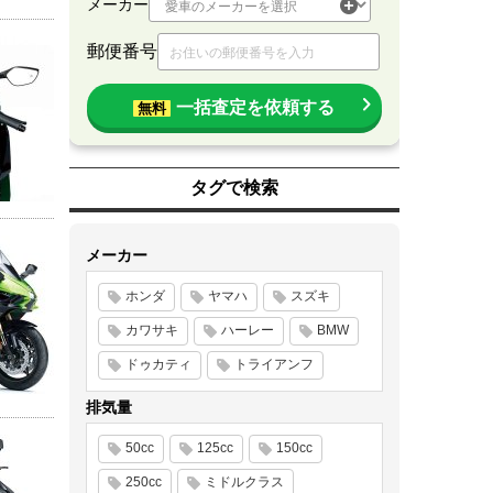
メーカー
郵便番号
一括査定を依頼する
無料
タグで検索
メーカー
ホンダ
ヤマハ
スズキ
カワサキ
ハーレー
BMW
ドゥカティ
トライアンフ
排気量
50cc
125cc
150cc
250cc
ミドルクラス