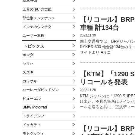
基本整備
工具の使い方実践
【リコール】BRP C
部位別メンテナンス
車種 計134台
メンテのウンチク
2022.11.30
ユーザー車検
国土交通省では、BRPジャパン
トピックス
RYKER 600 他合計134台
サイトより ■リコ
ホンダ
ヤマハ
スズキ
【KTM】「1290 
リコールを発表
カワサキ
ハーレーダビッドソン
2022.11.28
KTM ジャパンは「1290 SU
ビューエル
け出た。不具合箇所はメインハ
ールを送ると共に、正規ディー
BMW Motorrad
トライアンフ
ドゥカティ
【リコール】BRP C
モトグッツィ