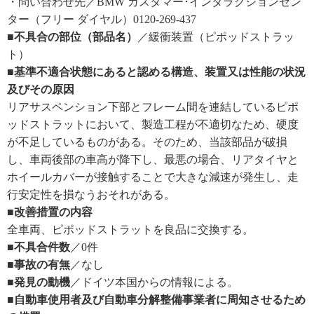
・問い合わせ先／BMW カスタマー･インタラクションセン
ター（フリー ダイヤル）0120-269-437
■不具合の部位（部品名）
／緩衝装置（ピポッドストラッ
ト）
■基準不適合状態にあると認める構造、装置又は性能の状況
及びその原因
リアサスペンション下部とフレーム間を連結しているピポ
ッドストラットにおいて、製造工程が不適切なため、硬度
が不足しているものがある。そのため、当該部品が破損
し、車両後部の車高が降下し、最悪の場合、リアタイヤと
ホイールカバーが接触することで大きな減速が発生し、走
行安定性を損なうおそれがある。
■改善措置の内容
全車両、ピポッドストラットを良品に交換する。
■不具合件数
／0件
■事故の有無
／なし
■発見の動機
／ドイツ本国からの情報による。
■自動車使用者及び自動車分解整備事業者に周知させるため