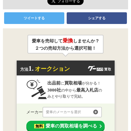
ツイートする
シェアする
乗換
愛車を売却して
しませんか？
２つの売却方法から選択可能！
1.
オークション
方法
出品前
買取相場
に
が分かる！
3000社
最高入札店
の中から
の
みとやり取りで完結。
メーカー
愛車のメーカーを選択
愛車の買取相場を調べる
無料