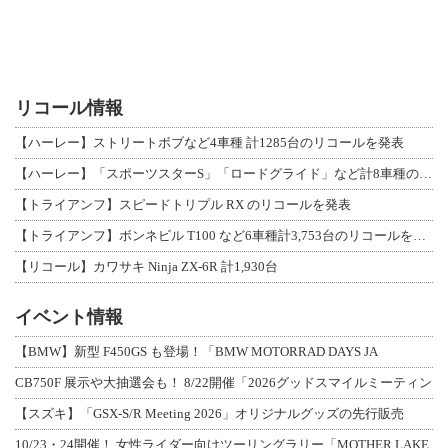
リコール情報
【ハーレー】ストリートボブなど4車種 計1285台のリコールを発表
【ハーレー】「スポーツスターS」「ロードグライド」など計8車種のリコールを発表
【トライアンフ】スピードトリプル RX のリコールを発表
【トライアンフ】ボンネビル T100 など6車種計3,753台のリコールを発表
【リコール】カワサキ Ninja ZX-6R 計1,930台
イベント情報
【BMW】新型 F450GS も登場！「BMW MOTORRAD DAYS JA
CB750F 展示や大抽選会も！ 8/22開催「2026グッドスマイルミーティン
【スズキ】「GSX-S/R Meeting 2026」オリジナルグッズの先行販売
10/23・24開催！ 女性ライダー向けツーリングラリー「MOTHER LAKE