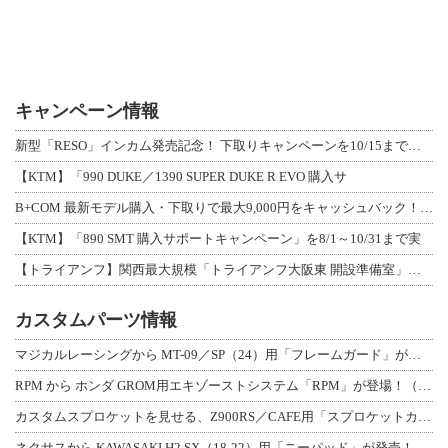
キャンペーン情報
新型「RESO」インカム発売記念！ 下取りキャンペーンを10/15まで延長して開
【KTM】「990 DUKE／1390 SUPER DUKE R EVO 購入サ
B+COM 最新モデル購入・下取りで最大9,000円をキャッシュバック！「B+F
【KTM】「890 SMT 購入サポートキャンペーン」を8/1～10/31まで実
【トライアンフ】関西最大規模「トライアンフ大阪東 開設準備室」がオープン！ 限定
カスタムパーツ情報
マジカルレーシングから MT-09／SP（24）用「フレームガード」が登場！
RPM から ホンダ GROM用エキゾーストシステム「RPM」が登場！（動画あり
カスタムスプロケットを見せる、Z900RS／CAFE用「スプロケットカバーフルキ
ネクサスから KAWASAKI H2 SX（18-22）用「ニーパッド」が発売！