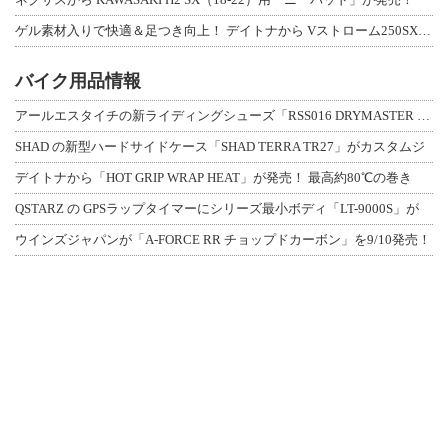
ゲル素材入りで快適＆足つき向上！ デイトナから Vストローム250SX用「快適ロ
バイク用品情報
アールエスタイチの新ライディングシューズ「RSS016 DRYMASTER スト
SHAD の新型ハードサイドケース「SHAD TERRA TR27」がカスタムジ
デイトナから「HOT GRIP WRAP HEAT」が発売！ 最高約80℃の巻き
QSTARZ の GPSラップタイマーにシリーズ最小ボディ「LT-9000S」が
ウインズジャパンが「A-FORCE RR チョップドカーボン」を9/10発売！