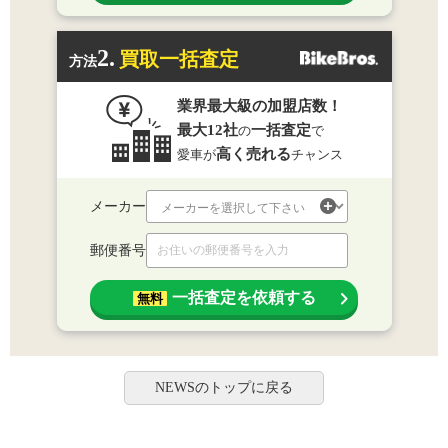
2.
買取一括査定
方法
業界最大級の加盟店数！
最大12社
一括査定
の
で
高く売れる
愛車が
チャンス
メーカー
郵便番号
一括査定を依頼する
無料
NEWSのトップに戻る