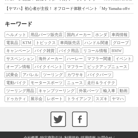
【ヤマハ】初心者が主役！ オフロード体験イベント「My Yamaha off-r
キーワード
ヘルメット
用品パーツ販売店
国内メーカー
ホンダ
車両情報
電装品
KTM
トピックス
車両販売店
ハンドル関連
グローブ
キャンペーン
バイク雑貨
バイク用品
リコール情報
BMW
サスペンション
海外メーカー
ハーレー
マフラー関連
イベント
オープン情報
バイクイベント
マフラー
ピックアップニュース
試乗会
アパレル
ツーリング
カワサキ
バイクパーツ
電動バイク
モータースポーツ
ニュース
走行＆ライテク
ツーリング用品
キャンプツーリング
外装パーツ
輸入車
動画
ドゥカティ
展示会
レポート
トライアンフ
スズキ
ヤマハ
会社概要
特定商取引法
利用規約
採用情報
お問合せ