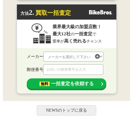
2.
買取一括査定
方法
業界最大級の加盟店数！
最大12社
一括査定
の
で
高く売れる
愛車が
チャンス
メーカー
郵便番号
一括査定を依頼する
無料
NEWSのトップに戻る