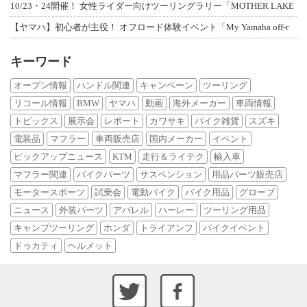
10/23・24開催！ 女性ライダー向けツーリングラリー「MOTHER LAKE
【ヤマハ】初心者が主役！ オフロード体験イベント「My Yamaha off-r
キーワード
オープン情報
ハンドル関連
キャンペーン
ツーリング
リコール情報
BMW
ヤマハ
動画
海外メーカー
車両情報
トピックス
展示会
レポート
カワサキ
バイク雑貨
スズキ
電装品
マフラー
車両販売店
国内メーカー
イベント
ピックアップニュース
KTM
走行＆ライテク
輸入車
マフラー関連
バイクパーツ
サスペンション
用品パーツ販売店
モータースポーツ
試乗会
電動バイク
バイク用品
グローブ
ニュース
外装パーツ
アパレル
ハーレー
ツーリング用品
キャンプツーリング
ホンダ
トライアンフ
バイクイベント
ドゥカティ
ヘルメット