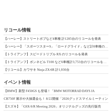
リコール情報
【ハーレー】ストリートボブなど4車種 計1285台のリコールを発表
【ハーレー】「スポーツスターS」「ロードグライド」など計8車種のリコールを発表
【トライアンフ】スピードトリプル RX のリコールを発表
【トライアンフ】ボンネビル T100 など6車種計3,753台のリコールを発表
【リコール】カワサキ Ninja ZX-6R 計1,930台
イベント情報
【BMW】新型 F450GS も登場！「BMW MOTORRAD DAYS JA
CB750F 展示や大抽選会も！ 8/22開催「2026グッドスマイルミーティン
【スズキ】「GSX-S/R Meeting 2026」オリジナルグッズの先行販売