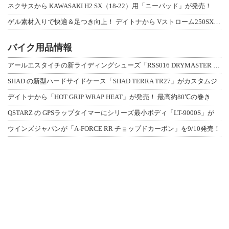
ネクサスから KAWASAKI H2 SX（18-22）用「ニーパッド」が発売！
ゲル素材入りで快適＆足つき向上！ デイトナから Vストローム250SX用「快適ロ
バイク用品情報
アールエスタイチの新ライディングシューズ「RSS016 DRYMASTER スト
SHAD の新型ハードサイドケース「SHAD TERRA TR27」がカスタムジ
デイトナから「HOT GRIP WRAP HEAT」が発売！ 最高約80℃の巻き
QSTARZ の GPSラップタイマーにシリーズ最小ボディ「LT-9000S」が
ウインズジャパンが「A-FORCE RR チョップドカーボン」を9/10発売！