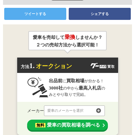
ツイートする
シェアする
乗換
愛車を売却して
しませんか？
２つの売却方法から選択可能！
1.
オークション
方法
出品前
買取相場
に
が分かる！
3000社
最高入札店
の中から
の
みとやり取りで完結。
メーカー
愛車のメーカーを選択
愛車の買取相場を調べる
無料