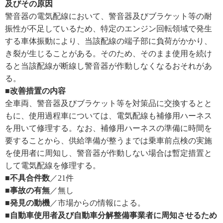
及びその原因
警音器の電気配線において、警音器及びブラケット等の耐
振性が不足しているため、特定のエンジン回転領域で発生
する車体振動により、当該配線の端子部に負荷がかかり、
き裂が生じることがある。そのため、そのまま使用を続け
ると当該配線が断線し警音器が作動しなくなるおそれがあ
る。
■改善措置の内容
全車両、警音器及びブラケット等を対策品に交換するとと
もに、使用過程車については、電気配線も補修用ハーネス
を用いて修理する。なお、補修用ハーネスの準備に時間を
要することから、供給準備が整うまでは乗車前点検の実施
を使用者に周知し、警音器が作動しない場合は暫定措置と
して電気配線を修理する。
■不具合件数
／21件
■事故の有無
／無し
■発見の動機
／市場からの情報による。
■自動車使用者及び自動車分解整備事業者に周知させるため