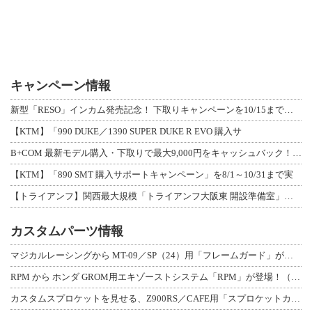
キャンペーン情報
新型「RESO」インカム発売記念！ 下取りキャンペーンを10/15まで延長して開
【KTM】「990 DUKE／1390 SUPER DUKE R EVO 購入サ
B+COM 最新モデル購入・下取りで最大9,000円をキャッシュバック！「B+F
【KTM】「890 SMT 購入サポートキャンペーン」を8/1～10/31まで実
【トライアンフ】関西最大規模「トライアンフ大阪東 開設準備室」がオープン！ 限定
カスタムパーツ情報
マジカルレーシングから MT-09／SP（24）用「フレームガード」が登場！
RPM から ホンダ GROM用エキゾーストシステム「RPM」が登場！（動画あり
カスタムスプロケットを見せる、Z900RS／CAFE用「スプロケットカバーフルキ