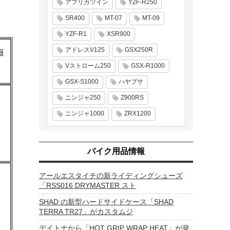
アフリカツイン
YZF-R250
SR400
MT-07
MT-09
YZF-R1
XSR900
アドレスV125
GSX250R
Vストローム250
GSX-R1000
GSX-S1000
ハヤブサ
ニンジャ250
Z900RS
ニンジャ1000
ZRX1200
バイク用品情報
アールエスタイチの新ライディングシューズ
「RSS016 DRYMASTER スト
SHAD の新型ハードサイドケース「SHAD
TERRA TR27」がカスタムジ
デイトナから「HOT GRIP WRAP HEAT」が発