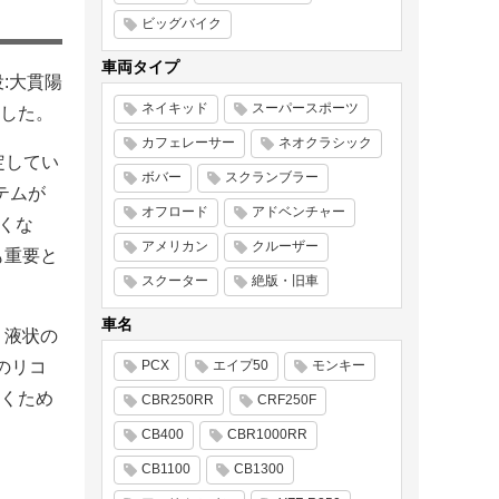
ビッグバイク
車両タイプ
:大貫陽
ネイキッド
スーパースポーツ
した。
カフェレーサー
ネオクラシック
定してい
ボバー
スクランブラー
テムが
オフロード
アドベンチャー
なくな
アメリカン
クルーザー
も重要と
スクーター
絶版・旧車
車名
 液状の
のリコ
PCX
エイプ50
モンキー
くため
CBR250RR
CRF250F
CB400
CBR1000RR
CB1100
CB1300