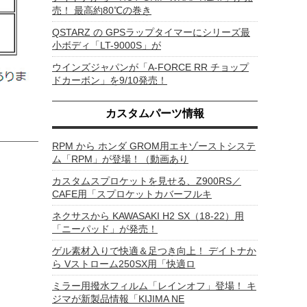
売！ 最高約80℃の巻き
QSTARZ の GPSラップタイマーにシリーズ最
小ボディ「LT-9000S」が
ウインズジャパンが「A-FORCE RR チョップ
ドカーボン」を9/10発売！
カスタムパーツ情報
RPM から ホンダ GROM用エキゾーストシステ
ム「RPM」が登場！（動画あり
カスタムスプロケットを見せる、Z900RS／
CAFE用「スプロケットカバーフルキ
ネクサスから KAWASAKI H2 SX（18-22）用
「ニーパッド」が発売！
ゲル素材入りで快適＆足つき向上！ デイトナか
ら Vストローム250SX用「快適ロ
ミラー用撥水フィルム「レインオフ」登場！ キ
ジマが新製品情報「KIJIMA NE