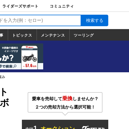
ライダーズサポート
コミュニティ
ライダーズサポート
バイク輸送
バイクガレージライ
バイク車両保険
ロードサービス
バイク試乗
コミュニティ
日記
ツーリング
カスタム
TOP
フ
TOP
事
トピックス
メンテナンス
ツーリング
トピックス
ホンダ
ヤマハ
スズキ
カワサキ
ハーレーダ
BMW
ドゥカティ
トライアン
メンテナンス
基本整備
部位別メンテ
工具の使い方
ツール100選
メンテのうん
一覧
ビッドソン
フ
一覧
ちく
緩み
ト
乗換
愛車を売却して
しませんか？
定ボ
２つの売却方法から選択可能！
1.
オークション