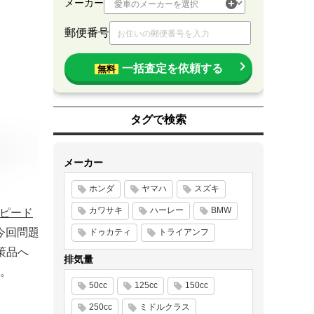
メーカー
郵便番号
一括査定を依頼する
無料
タグで検索
メーカー
ホンダ
ヤマハ
スズキ
カワサキ
ハーレー
BMW
ピード
今回問題
ドゥカティ
トライアンフ
策品へ
排気量
。
50cc
125cc
150cc
250cc
ミドルクラス