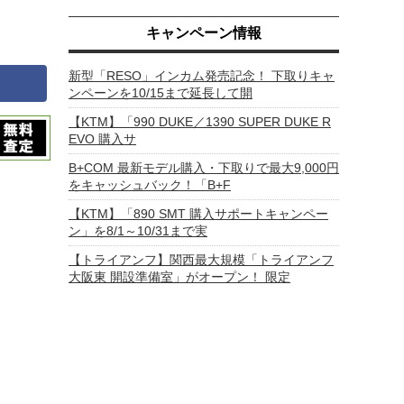
キャンペーン情報
新型「RESO」インカム発売記念！ 下取りキャ
ンペーンを10/15まで延長して開
【KTM】「990 DUKE／1390 SUPER DUKE R
EVO 購入サ
B+COM 最新モデル購入・下取りで最大9,000円
をキャッシュバック！「B+F
【KTM】「890 SMT 購入サポートキャンペー
ン」を8/1～10/31まで実
【トライアンフ】関西最大規模「トライアンフ
大阪東 開設準備室」がオープン！ 限定