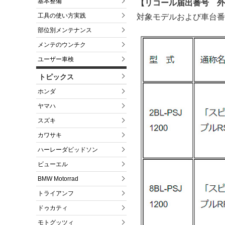
基本整備
【リコール届出番号 外-
工具の使い方実践
対象モデルおよび車台番
部位別メンテナンス
メンテのウンチク
ユーザー車検
トピックス
ホンダ
ヤマハ
スズキ
カワサキ
ハーレーダビッドソン
ビューエル
BMW Motorrad
トライアンフ
ドゥカティ
モトグッツィ