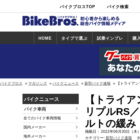
バイクブロスTOP
バイク検索
中古バイ
カタログ検
ショップ検
ク・新車検
索
索
索
HOME
タイプで選ぶ
試乗インプレ
購
スポーツ＆ネ
原付＆ミニバ
アメリカン＆
ビッグスクー
オフロード
試乗インプレ
ホンダ
ヤマハ
スズキ
カワサキ
ハーレー
BMW
トライアンフ
ドゥカティ
購
ホ
ヤ
ス
カ
イキッド
イク
クルーザー
ター
一覧
一
バイクブロス
マガジンズ
バイクニュース
新型バイク速報
【トライアン
【トライア
バイクニュース
リプルRS／
バイク車両
全てのバイク車両情報
ルトの緩み
国内メーカー
掲載日： 2022年06月30日（木）
海外メーカー
カテゴリー:
新型バイク速報
タ