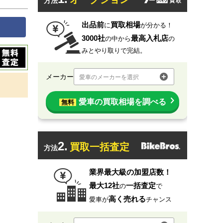
方法
出品前
買取相場
に
が分かる！
3000社
最高入札店
の中から
の
みとやり取りで完結。
メーカー
愛車のメーカーを選択
愛車の買取相場を調べる
無料
2.
買取一括査定
方法
業界最大級の加盟店数！
最大12社
一括査定
の
で
高く売れる
愛車が
チャンス