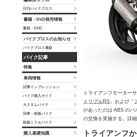
日刊バイクブロス
書籍・DVD発売情報
書籍・DVD
バイクブロスのお知らせ
バイクブロス通販
バイク記事
特集
車両情報
試乗インプレッション
トライアンフモーターサ
バイク購入ガイド
トリプルRS
」および「
カスタムバイク
があったのは ABS 
旧車・絶版バイク
の交換を実施する。詳細
絶版ミドルバイク
トライアンフか
購入基礎知識