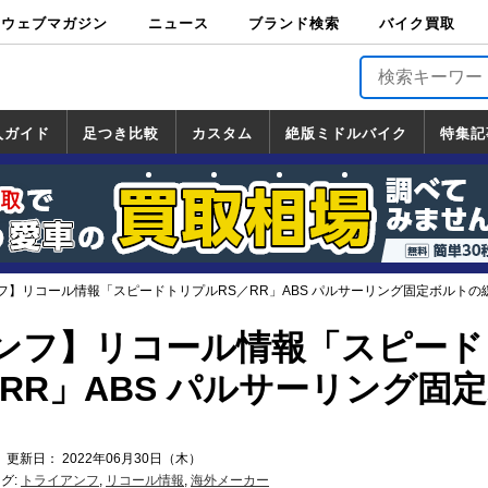
ウェブマガジン
ニュース
ブランド検索
バイク買取
バイクブロス・
原付＆ミニバイ
スポーツ＆ネイ
アメリカン＆ツ
ビッグスクータ
オフロード
バージンハーレ
バージンBMW
バージンドゥカ
バージントライ
ニュース
車両情報
イベント
キャンペ
トピック
バイク用
バイクパ
書籍・
サポート
お知らせ
ブランドを検
ブランドボイ
バイク買取
マガジンズ
ク
キッド
アラー
ー
ー
ティ
アンフ
TOP
ーン
ス
品
ーツ
DVD
索
ス
入ガイド
足つき比較
カスタム
絶版ミドルバイク
特集記
入ガイド
ンダ
マハ
ズキ
ワサキ
カスタム
ホンダ
ヤマハ
スズキ
カワサキ
道の駅調査隊
ツーリング情報局
日本の道50選
国道めぐり
林道ツーリング
絶版ミドルバイク
ホンダ
ヤマハ
スズキ
カワサキ
覧
一覧
一覧
フ】リコール情報「スピードトリプルRS／RR」ABS パルサーリング固定ボルトの
ンフ】リコール情報「スピード
RR」ABS パルサーリング固
 更新日： 2022年06月30日（木）
グ:
トライアンフ
,
リコール情報
,
海外メーカー