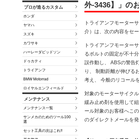
外-3436】」
プロが造るカスタム
ホンダ
トライアンフモーターサ
ヤマハ
介）は、次の内容をセー
スズキ
カワサキ
トライアンフモーターサ
ハーレーダビッドソン
るボルトの固定が不十分
ドゥカティ
誤作動し、 ABSの警告
トライアンフ
り、 制動距離が伸びる
BMW Motorrad
考え、 今般のリコール
ロイヤルエンフィールド
対象のモーターサイクル
メンテナンス
緩み止め剤を使用して組
メンテナンス一覧
ール対象のお客様へこの
サンメカのためのツール100
のダイレクトメールを発
選
セット工具の次はこれ!!