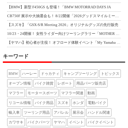
【BMW】新型 F450GS も登場！「BMW MOTORRAD DAYS JA
CB750F 展示や大抽選会も！ 8/22開催「2026グッドスマイルミーティン
【スズキ】「GSX-S/R Meeting 2026」オリジナルグッズの先行販売
10/23・24開催！ 女性ライダー向けツーリングラリー「MOTHER LAKE
【ヤマハ】初心者が主役！ オフロード体験イベント「My Yamaha off-r
キーワード
BMW
ハーレー
ドゥカティ
キャンプツーリング
トピックス
オープン情報
バイク雑貨
レポート
用品パーツ販売店
マフラー
モータースポーツ
マフラー関連
動画
リコール情報
バイク用品
スズキ
ホンダ
電動バイク
輸入車
ツーリング用品
アパレル
展示会
ハンドル関連
カワサキ
バイクパーツ
ヤマハ
イベント
バイクイベント