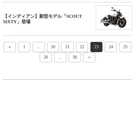
【インディアン】新型モデル「SCOUT
SIXTY」登場
«
1
…
20
21
22
23
24
25
26
…
30
»