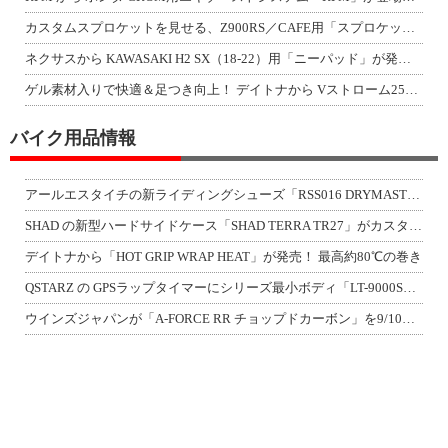
カスタムスプロケットを見せる、Z900RS／CAFE用「スプロケットカバーフルキ
ネクサスから KAWASAKI H2 SX（18-22）用「ニーパッド」が発売！
ゲル素材入りで快適＆足つき向上！ デイトナから Vストローム250SX用「快適ロ
バイク用品情報
アールエスタイチの新ライディングシューズ「RSS016 DRYMASTER スト
SHAD の新型ハードサイドケース「SHAD TERRA TR27」がカスタムジ
デイトナから「HOT GRIP WRAP HEAT」が発売！ 最高約80℃の巻き
QSTARZ の GPSラップタイマーにシリーズ最小ボディ「LT-9000S」が
ウインズジャパンが「A-FORCE RR チョップドカーボン」を9/10発売！