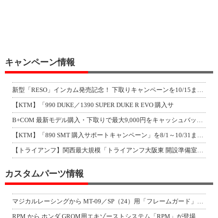
キャンペーン情報
新型「RESO」インカム発売記念！ 下取りキャンペーンを10/15まで延長して開
【KTM】「990 DUKE／1390 SUPER DUKE R EVO 購入サ
B+COM 最新モデル購入・下取りで最大9,000円をキャッシュバック！「B+F
【KTM】「890 SMT 購入サポートキャンペーン」を8/1～10/31まで実
【トライアンフ】関西最大規模「トライアンフ大阪東 開設準備室」がオープン！ 限定
カスタムパーツ情報
マジカルレーシングから MT-09／SP（24）用「フレームガード」が登場！
RPM から ホンダ GROM用エキゾーストシステム「RPM」が登場！（動画あり