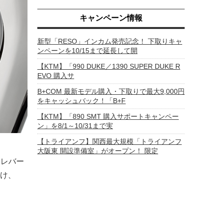
キャンペーン情報
新型「RESO」インカム発売記念！ 下取りキャ
ンペーンを10/15まで延長して開
【KTM】「990 DUKE／1390 SUPER DUKE R
EVO 購入サ
B+COM 最新モデル購入・下取りで最大9,000円
をキャッシュバック！「B+F
【KTM】「890 SMT 購入サポートキャンペー
ン」を8/1～10/31まで実
【トライアンフ】関西最大規模「トライアンフ
大阪東 開設準備室」がオープン！ 限定
キレバー
け、