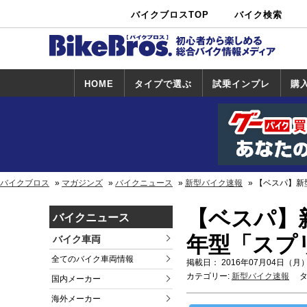
バイクブロスTOP
バイク検索
中古バイ
カタログ検
ショップ検
ク・新車検
索
索
索
HOME
タイプで選ぶ
試乗インプレ
購
スポーツ＆ネ
原付＆ミニバ
アメリカン＆
ビッグスクー
オフロード
試乗インプレ
ホンダ
ヤマハ
スズキ
カワサキ
ハーレー
BMW
トライアンフ
ドゥカティ
購
ホ
ヤ
ス
カ
イキッド
イク
クルーザー
ター
一覧
一
バイクブロス
マガジンズ
バイクニュース
新型バイク速報
【ベスパ】新型
【ベスパ】新
バイクニュース
年型「スプ
バイク車両
全てのバイク車両情報
掲載日： 2016年07月04日（月）
カテゴリー:
新型バイク速報
タ
国内メーカー
海外メーカー