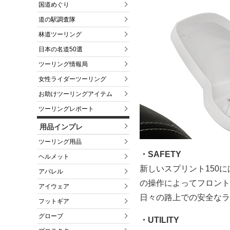
国道めぐり
道の駅調査隊
林道ツーリング
日本の名道50選
ツーリング情報局
女性ライダーツーリング
お助けツーリングアイテム
ツーリングレポート
用品インプレ
ツーリング用品
・SAFETY
ヘルメット
新しいスプリント150に
アパレル
の操作によってフロント
アイウェア
日々の路上での安全なラ
フットギア
グローブ
・UTILITY