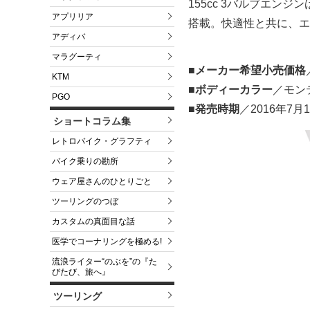
155cc 3バルブエン
アプリリア
搭載。快適性と共に、エ
アディバ
マラグーティ
■メーカー希望小売価格
KTM
■ボディーカラー
／モン
PGO
■発売時期
／2016年7月
ショートコラム集
レトロバイク・グラフティ
バイク乗りの勘所
ウェア屋さんのひとりごと
ツーリングのつぼ
カスタムの真面目な話
医学でコーナリングを極める!
流浪ライター“のぶを”の『た
びたび、旅へ』
ツーリング