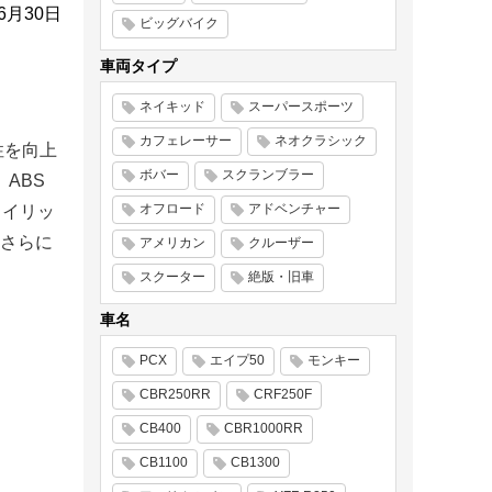
年6月30日
ビッグバイク
車両タイプ
ネイキッド
スーパースポーツ
カフェレーサー
ネオクラシック
性を向上
ボバー
スクランブラー
ABS
オフロード
アドベンチャー
タイリッ
さらに
アメリカン
クルーザー
スクーター
絶版・旧車
車名
PCX
エイプ50
モンキー
CBR250RR
CRF250F
CB400
CBR1000RR
CB1100
CB1300