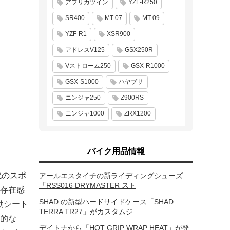
アフリカツイン
YZF-R250
SR400
MT-07
MT-09
YZF-R1
XSR900
アドレスV125
GSX250R
Vストローム250
GSX-R1000
GSX-S1000
ハヤブサ
ニンジャ250
Z900RS
ニンジャ1000
ZRX1200
バイク用品情報
代のスポ
アールエスタイチの新ライディングシューズ
「RSS016 DRYMASTER スト
存在感
SHAD の新型ハードサイドケース「SHAD
動シート
TERRA TR27」がカスタムジ
的な
デイトナから「HOT GRIP WRAP HEAT」が発