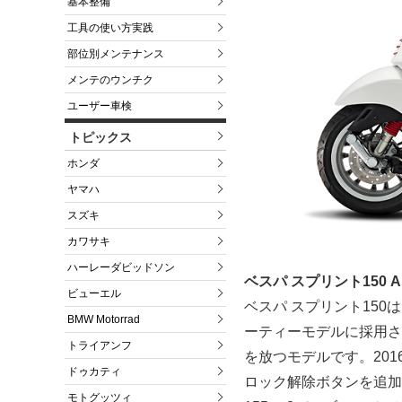
基本整備
工具の使い方実践
部位別メンテナンス
メンテのウンチク
ユーザー車検
トピックス
ホンダ
ヤマハ
スズキ
カワサキ
ハーレーダビッドソン
ベスパ スプリント150 A
ビューエル
ベスパ スプリント15
BMW Motorrad
ーティーモデルに採用さ
トライアンフ
を放つモデルです。20
ドゥカティ
ロック解除ボタンを追加
モトグッツィ