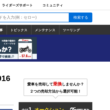
ライダーズサポート
コミュニティ
ライダーズサポート
バイク輸送
バイクガレージライ
バイク車両保険
ロードサービス
バイク試乗
コミュニティ
日記
ツーリング
カスタム
TOP
フ
TOP
事
トピックス
メンテナンス
ツーリング
トピックス
ホンダ
ヤマハ
スズキ
カワサキ
ハーレーダ
BMW
ドゥカティ
トライアン
メンテナンス
基本整備
部位別メンテ
工具の使い方
ツール100選
メンテのうん
一覧
ビッドソン
フ
一覧
ちく
16
乗換
愛車を売却して
しませんか？
２つの売却方法から選択可能！
1.
オークション