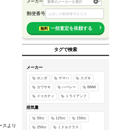
メーカー
郵便番号
一括査定を依頼する
無料
タグで検索
メーカー
ホンダ
ヤマハ
スズキ
カワサキ
ハーレー
BMW
ドゥカティ
トライアンフ
排気量
50cc
125cc
150cc
ースより
250cc
ミドルクラス