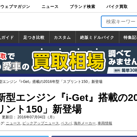
ウェブマガジン
ニュース
ブランド検索
バイク買取
バイクブロス・
原付＆ミニバイ
スポーツ＆ネイ
アメリカン＆ツ
ビッグスクータ
オフロード
バージンハーレ
バージンBMW
バージンドゥカ
バージントライ
ニュース
車両情報
イベント
キャンペ
トピック
バイク用
バイクパ
書籍・
サポート
お知らせ
ブランドを検
ブランドボイ
バイク買取
マガジンズ
ク
キッド
アラー
ー
ー
ティ
アンフ
TOP
ーン
ス
品
ーツ
DVD
索
ス
入ガイド
足つき比較
カスタム
絶版ミドルバイク
特集記
入ガイド
ンダ
マハ
ズキ
ワサキ
カスタム
ホンダ
ヤマハ
スズキ
カワサキ
道の駅調査隊
ツーリング情報局
日本の道50選
国道めぐり
林道ツーリング
絶版ミドルバイク
ホンダ
ヤマハ
スズキ
カワサキ
覧
一覧
一覧
エンジン『i-Get』搭載の2016年型「スプリント150」新登場
型エンジン『i-Get』搭載の20
リント150」新登場
 更新日： 2016年07月04日（月）
グ:
ニュース
,
ピックアップニュース
,
ベスパ
,
海外メーカー
,
車両情報