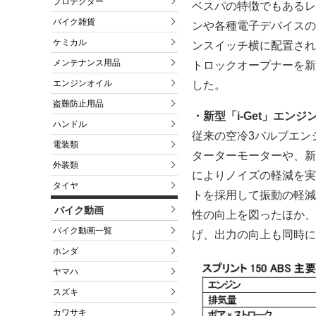
プロテクター
ベスパの特徴でもあるレ
バイク雑貨
ンや各種電子デバイスの
ケミカル
ンスイッチ横に配置され
メンテナンス用品
トロックオープナーを新
エンジンオイル
した。
盗難防止用品
・新型「i-Get」エンジ
ハンドル
従来の空冷3バルブエン
電装類
ターターモーターや、新
外装類
によりノイズの軽減を実
タイヤ
トを採用して振動の軽減
バイク動画
性の向上を図ったほか、
バイク動画一覧
げ、出力の向上も同時に
ホンダ
ヤマハ
スズキ
カワサキ