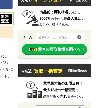
方法
出品前
買取相場
に
が分かる！
3000社
最高入札店
の中から
の
みとやり取りで完結。
メーカー
愛車のメーカーを選択
愛車の買取相場を調べる
無料
れた。
ンジン
モデルに
2.
買取一括査定
方法
イト、
業界最大級の加盟店数！
最大12社
一括査定
の
で
高く売れる
愛車が
チャンス