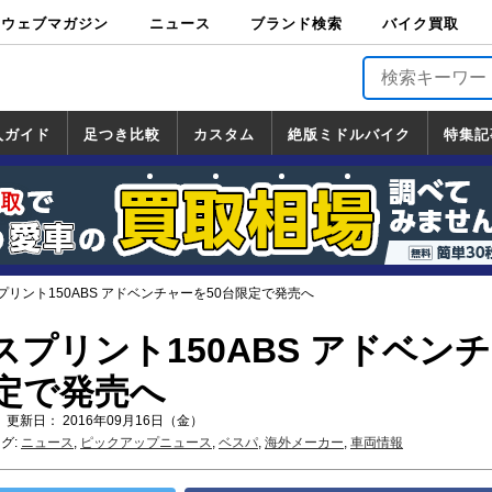
ウェブマガジン
ニュース
ブランド検索
バイク買取
バイクブロス・
原付＆ミニバイ
スポーツ＆ネイ
アメリカン＆ツ
ビッグスクータ
オフロード
バージンハーレ
バージンBMW
バージンドゥカ
バージントライ
ニュース
車両情報
イベント
キャンペ
トピック
バイク用
バイクパ
書籍・
サポート
お知らせ
ブランドを検
ブランドボイ
バイク買取
マガジンズ
ク
キッド
アラー
ー
ー
ティ
アンフ
TOP
ーン
ス
品
ーツ
DVD
索
ス
入ガイド
足つき比較
カスタム
絶版ミドルバイク
特集記
入ガイド
ンダ
マハ
ズキ
ワサキ
カスタム
ホンダ
ヤマハ
スズキ
カワサキ
道の駅調査隊
ツーリング情報局
日本の道50選
国道めぐり
林道ツーリング
絶版ミドルバイク
ホンダ
ヤマハ
スズキ
カワサキ
覧
一覧
一覧
リント150ABS アドベンチャーを50台限定で発売へ
プリント150ABS アドベン
限定で発売へ
 更新日： 2016年09月16日（金）
グ:
ニュース
,
ピックアップニュース
,
ベスパ
,
海外メーカー
,
車両情報