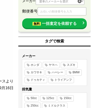
メーカー
郵便番号
一括査定を依頼する
無料
タグで検索
メーカー
ホンダ
ヤマハ
スズキ
カワサキ
ハーレー
BMW
ドゥカティ
トライアンフ
ースより
年9月16日
排気量
50cc
125cc
150cc
250cc
ミドルクラス