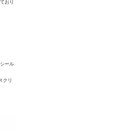
ており
シール
スクリ