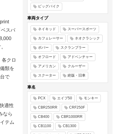
ビッグバイク
車両タイプ
int
ネイキッド
スーパースポーツ
「ベスパ
,000
カフェレーサー
ネオクラシック
す。
ボバー
スクランブラー
オフロード
アドベンチャー
に、各クロ
アメリカン
クルーザー
備類を
スクーター
絶版・旧車
台で
車名
PCX
エイプ50
モンキー
、快適性
CBR250RR
CRF250F
みなら
CB400
CBR1000RR
イテム
CB1100
CB1300