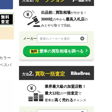
方法
出品前
買取相場
に
が分かる！
3000社
最高入札店
の中から
の
みとやり取りで完結。
メーカー
愛車のメーカーを選択
愛車の買取相場を調べる
無料
カラー
のベスパ
2.
買取一括査定
方法
業界最大級の加盟店数！
最大12社
一括査定
の
で
高く売れる
愛車が
チャンス