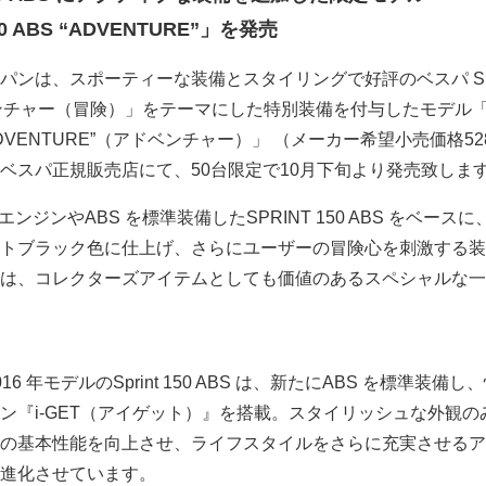
50 ABS “ADVENTURE”」を発売
ンは、スポーティーな装備とスタイリングで好評のベスパ Spr
アドベンチャー（冒険）」をテーマにした特別装備を付与したモデル
“ADVENTURE”（アドベンチャー）」 （メーカー希望小売価格528
ベスパ正規販売店にて、50台限定で10月下旬より発売致しま
エンジンやABS を標準装備したSPRINT 150 ABS をベース
トブラック色に仕上げ、さらにユーザーの冒険心を刺激する装
は、コレクターズアイテムとしても価値のあるスペシャルな一
 年モデルのSprint 150 ABS は、新たにABS を標準装備し
ン『i-GET（アイゲット）』を搭載。スタイリッシュな外観の
の基本性能を向上させ、ライフスタイルをさらに充実させるア
進化させています。