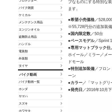
プロテクター
ブなものにする特別な装
バイク雑貨
ます。
ケミカル
●希望小売価格
／528,
メンテナンス用品
※55,728円分の追加装
エンジンオイル
●国内限定数
／50台
盗難防止用品
●ベースモデル
／Sprint 
ハンドル
●専用マットブラック仕
電装類
ホイール／ミラー／メー
外装類
ドモール
タイヤ
●特別追加装備
／フロン
バイク動画
ーン
バイク動画一覧
●カラー
／「マットグリ
ホンダ
●発売日
／2016年10月
ヤマハ
スズキ
カワサキ