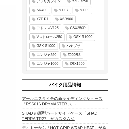
アフリカツイン
YZF-R250
SR400
MT-07
MT-09
YZF-R1
XSR900
アドレスV125
GSX250R
Vストローム250
GSX-R1000
GSX-S1000
ハヤブサ
ニンジャ250
Z900RS
ニンジャ1000
ZRX1200
バイク用品情報
アールエスタイチの新ライディングシューズ
「RSS016 DRYMASTER スト
SHAD の新型ハードサイドケース「SHAD
TERRA TR27」がカスタムジ
デイトナから「HOT GRIP WRAP HEAT」が発