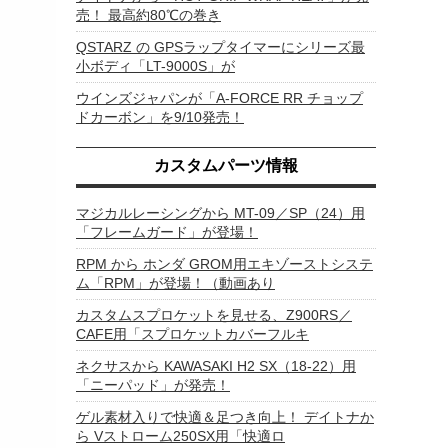
売！ 最高約80℃の巻き
QSTARZ の GPSラップタイマーにシリーズ最
小ボディ「LT-9000S」が
ウインズジャパンが「A-FORCE RR チョップ
ドカーボン」を9/10発売！
カスタムパーツ情報
マジカルレーシングから MT-09／SP（24）用
「フレームガード」が登場！
RPM から ホンダ GROM用エキゾーストシステ
ム「RPM」が登場！（動画あり
カスタムスプロケットを見せる、Z900RS／
CAFE用「スプロケットカバーフルキ
ネクサスから KAWASAKI H2 SX（18-22）用
「ニーパッド」が発売！
ゲル素材入りで快適＆足つき向上！ デイトナか
ら Vストローム250SX用「快適ロ