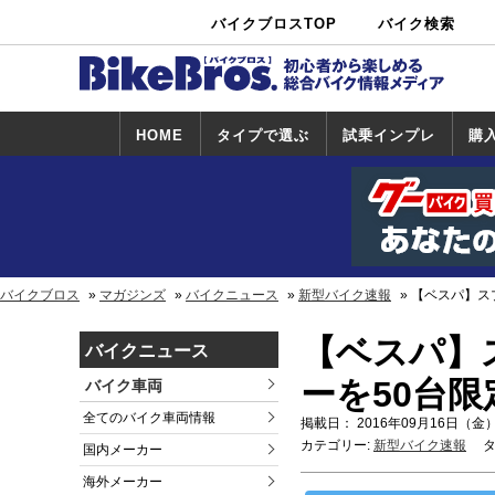
バイクブロスTOP
バイク検索
中古バイ
カタログ検
ショップ検
ク・新車検
索
索
索
HOME
タイプで選ぶ
試乗インプレ
購
スポーツ＆ネ
原付＆ミニバ
アメリカン＆
ビッグスクー
オフロード
試乗インプレ
ホンダ
ヤマハ
スズキ
カワサキ
ハーレー
BMW
トライアンフ
ドゥカティ
購
ホ
ヤ
ス
カ
イキッド
イク
クルーザー
ター
一覧
一
バイクブロス
マガジンズ
バイクニュース
新型バイク速報
【ベスパ】スプ
【ベスパ】ス
バイクニュース
ーを50台
バイク車両
全てのバイク車両情報
掲載日： 2016年09月16日（金）
カテゴリー:
新型バイク速報
タ
国内メーカー
海外メーカー