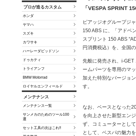
プロが造るカスタム
「VESPA SPRINT 1
ホンダ
ピアッジオグループジャパ
ヤマハ
150 ABS に、「
スズキ
スプリント 150 ABS 
カワサキ
円消費税込）を、全国の
ハーレーダビッドソン
ドゥカティ
先般に発売され、i-GET 
トライアンフ
ームパーツを専用のマッ
加えた特別なバージョン
BMW Motorrad
す。
ロイヤルエンフィールド
メンテナンス
メンテナンス一覧
なお、ベースとなった2016
サンメカのためのツール100
を向上させた新型エンジ
選
ず、コミューターとして
セット工具の次はこれ!!
として、ベスパの魅力を