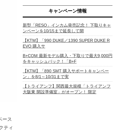
キャンペーン情報
新型「RESO」インカム発売記念！ 下取りキャ
ンペーンを10/15まで延長して開
【KTM】「990 DUKE／1390 SUPER DUKE R
EVO 購入サ
B+COM 最新モデル購入・下取りで最大9,000円
をキャッシュバック！「B+F
【KTM】「890 SMT 購入サポートキャンペー
ン」を8/1～10/31まで実
【トライアンフ】関西最大規模「トライアンフ
大阪東 開設準備室」がオープン！ 限定
をベース
クティ