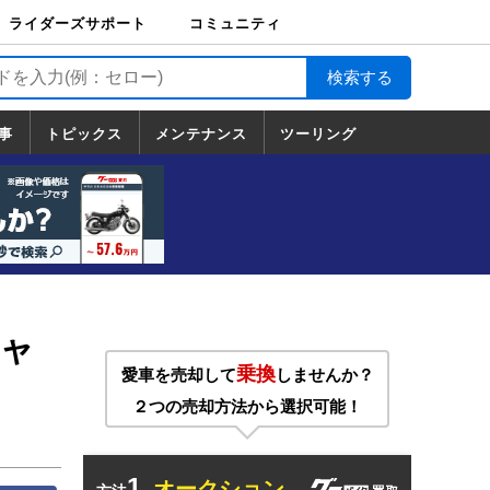
ライダーズサポート
コミュニティ
ライダーズサポート
バイク輸送
バイクガレージライ
バイク車両保険
ロードサービス
バイク試乗
コミュニティ
日記
ツーリング
カスタム
TOP
フ
TOP
事
トピックス
メンテナンス
ツーリング
トピックス
ホンダ
ヤマハ
スズキ
カワサキ
ハーレーダ
BMW
ドゥカティ
トライアン
メンテナンス
基本整備
部位別メンテ
工具の使い方
ツール100選
メンテのうん
一覧
ビッドソン
フ
一覧
ちく
チャ
乗換
愛車を売却して
しませんか？
２つの売却方法から選択可能！
1.
オークション