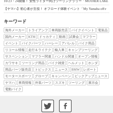
10/23・24開催！ 女性ライダー向けツーリングラリー「MOTHER LAKE
【ヤマハ】初心者が主役！ オフロード体験イベント「My Yamaha off-r
キーワード
海外メーカー
トライアンフ
車両販売店
バイクイベント
電装品
国内メーカー
KTM
ドゥカティ
動画
試乗会
マフラー
イベント
バイクパーツ
ハーレー
アパレル
バイク用品
リコール情報
走行＆ライテク
輸入車
キャンプツーリング
サスペンション
マフラー関連
ハンドル関連
オープン情報
カワサキ
ツーリング用品
バイク雑貨
ヘルメット
ホンダ
用品パーツ販売店
トピックス
ニュース
BMW
レポート
モータースポーツ
グローブ
キャンペーン
ピックアップニュース
ヤマハ
車両情報
外装パーツ
スズキ
ツーリング
展示会
電動バイク