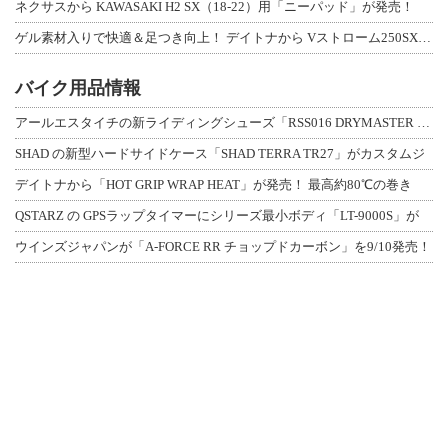
ネクサスから KAWASAKI H2 SX（18-22）用「ニーパッド」が発売！
ゲル素材入りで快適＆足つき向上！ デイトナから Vストローム250SX用「快適ロ
バイク用品情報
アールエスタイチの新ライディングシューズ「RSS016 DRYMASTER スト
SHAD の新型ハードサイドケース「SHAD TERRA TR27」がカスタムジ
デイトナから「HOT GRIP WRAP HEAT」が発売！ 最高約80℃の巻き
QSTARZ の GPSラップタイマーにシリーズ最小ボディ「LT-9000S」が
ウインズジャパンが「A-FORCE RR チョップドカーボン」を9/10発売！