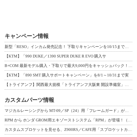
キャンペーン情報
新型「RESO」インカム発売記念！ 下取りキャンペーンを10/15まで延長して開
【KTM】「990 DUKE／1390 SUPER DUKE R EVO 購入サ
B+COM 最新モデル購入・下取りで最大9,000円をキャッシュバック！「B+F
【KTM】「890 SMT 購入サポートキャンペーン」を8/1～10/31まで実
【トライアンフ】関西最大規模「トライアンフ大阪東 開設準備室」がオープン！ 限定
カスタムパーツ情報
マジカルレーシングから MT-09／SP（24）用「フレームガード」が登場！
RPM から ホンダ GROM用エキゾーストシステム「RPM」が登場！（動画あり
カスタムスプロケットを見せる、Z900RS／CAFE用「スプロケットカバーフルキ