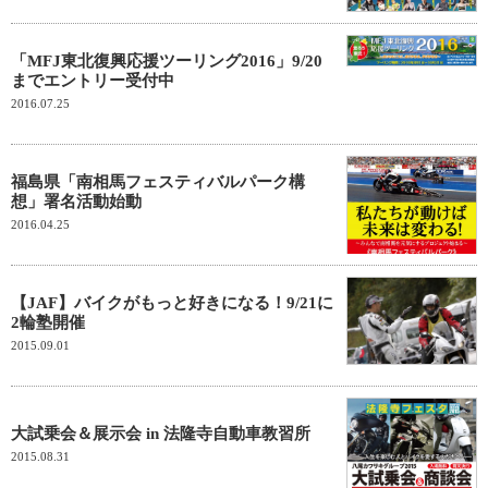
「MFJ東北復興応援ツーリング2016」9/20
までエントリー受付中
2016.07.25
福島県「南相馬フェスティバルパーク構
想」署名活動始動
2016.04.25
【JAF】バイクがもっと好きになる！9/21に
2輪塾開催
2015.09.01
大試乗会＆展示会 in 法隆寺自動車教習所
2015.08.31