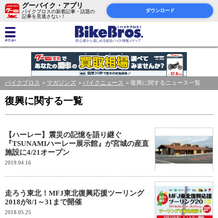
グーバイク・アプリ
ダウンロード
バイクブロスの新着記事・話題の
記事を見逃さない！
バイクブロス
マガジンズ
バイクニュース
復興に関するニュース一覧
復興に関する一覧
【ハーレー】震災の記憶を語り継ぐ
『TSUNAMIハーレー展示館』が宮城の産直
施設に4/21オープン
2019.04.16
走ろう東北！MFJ東北復興応援ツーリング
2018が8/1～31まで開催
2018.05.25