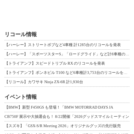
リコール情報
【ハーレー】ストリートボブなど4車種 計1285台のリコールを発表
【ハーレー】「スポーツスターS」「ロードグライド」など計8車種のリコールを発表
【トライアンフ】スピードトリプル RX のリコールを発表
【トライアンフ】ボンネビル T100 など6車種計3,753台のリコールを発表
【リコール】カワサキ Ninja ZX-6R 計1,930台
イベント情報
【BMW】新型 F450GS も登場！「BMW MOTORRAD DAYS JA
CB750F 展示や大抽選会も！ 8/22開催「2026グッドスマイルミーティン
【スズキ】「GSX-S/R Meeting 2026」オリジナルグッズの先行販売