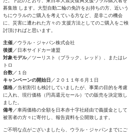
た。下記のとおり、東日本大震災復興支援ウラル購入者を
募集致 します。大型自動二輪の免許をお持ちの方、近いう
ちにウラルのご購入を考えている方など、是非この機会
に、災害に遭われた方々の 支援方法としてのご購入をご検
討頂ければと思います。
主催
／ウラル・ジャパン株式会社
後援
／日本サイドカー連盟
対象モデル
／ツーリスト（ブラック、レッド）、またはレ
トロ
台数
／１台
キャンペーンの開始日
／２０１１年６月１日
価格
／当初割引も検討していましたが、事業の目的を考慮
に入れ、現行価格（円高還元セール）での販売を決定致し
ました。
備考
／車両価格の全額を日本赤十字社経由で義援金として
被害者の方々に寄付し、報告資料を公開致します。
ご不明な点がございましたら、ウラル・ジャパンまでにご