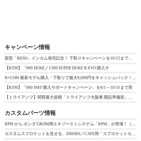
キャンペーン情報
新型「RESO」インカム発売記念！ 下取りキャンペーンを10/15まで延長して開
【KTM】「990 DUKE／1390 SUPER DUKE R EVO 購入サ
B+COM 最新モデル購入・下取りで最大9,000円をキャッシュバック！「B+F
【KTM】「890 SMT 購入サポートキャンペーン」を8/1～10/31まで実
【トライアンフ】関西最大規模「トライアンフ大阪東 開設準備室」がオープン！ 限定
カスタムパーツ情報
RPM から ホンダ GROM用エキゾーストシステム「RPM」が登場！（動画あり
カスタムスプロケットを見せる、Z900RS／CAFE用「スプロケットカバーフルキ