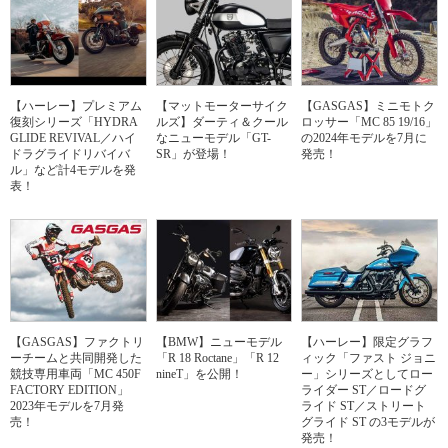
【ハーレー】プレミアム
【マットモーターサイク
【GASGAS】ミニモトク
復刻シリーズ「HYDRA
ルズ】ダーティ＆クール
ロッサー「MC 85 19/16」
GLIDE REVIVAL／ハイ
なニューモデル「GT-
の2024年モデルを7月に
ドラグライドリバイバ
SR」が登場！
発売！
ル」など計4モデルを発
表！
【GASGAS】ファクトリ
【BMW】ニューモデル
【ハーレー】限定グラフ
ーチームと共同開発した
「R 18 Roctane」「R 12
ィック「ファスト ジョニ
競技専用車両「MC 450F
nineT」を公開！
ー」シリーズとしてロー
FACTORY EDITION」
ライダー ST／ロードグ
2023年モデルを7月発
ライド ST／ストリート
売！
グライド ST の3モデルが
発売！