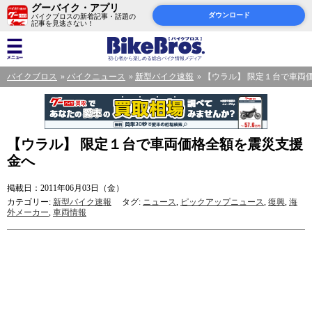
グーバイク・アプリ
ダウンロード
バイクブロスの新着記事・話題の
記事を見逃さない！
バイクブロス
バイクニュース
新型バイク速報
【ウラル】 限定１台で車両
【ウラル】 限定１台で車両価格全額を震災支援
金へ
掲載日：2011年06月03日（金）
カテゴリー:
新型バイク速報
タグ:
ニュース
,
ピックアップニュース
,
復興
,
海
外メーカー
,
車両情報