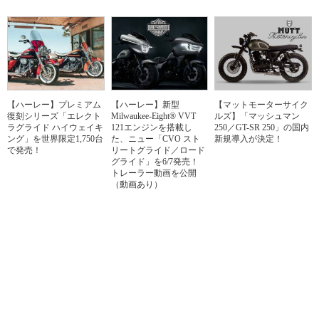
【ハーレー】プレミアム
【ハーレー】新型
【マットモーターサイク
復刻シリーズ「エレクト
Milwaukee-Eight® VVT
ルズ】「マッシュマン
ラグライド ハイウェイキ
121エンジンを搭載し
250／GT-SR 250」の国内
ング」を世界限定1,750台
た、ニュー「CVO スト
新規導入が決定！
で発売！
リートグライド／ロード
グライド」を6/7発売！
トレーラー動画を公開
（動画あり）