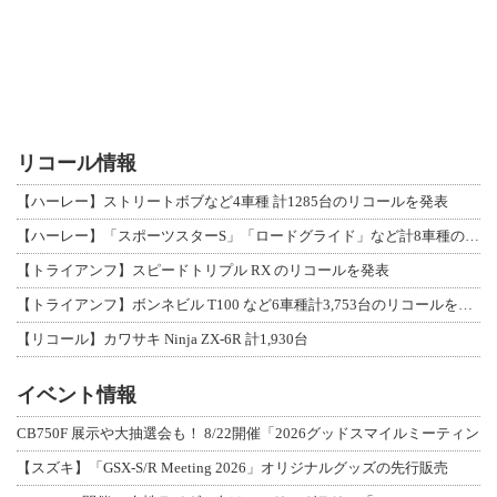
リコール情報
【ハーレー】ストリートボブなど4車種 計1285台のリコールを発表
【ハーレー】「スポーツスターS」「ロードグライド」など計8車種のリコールを発表
【トライアンフ】スピードトリプル RX のリコールを発表
【トライアンフ】ボンネビル T100 など6車種計3,753台のリコールを発表
【リコール】カワサキ Ninja ZX-6R 計1,930台
イベント情報
CB750F 展示や大抽選会も！ 8/22開催「2026グッドスマイルミーティン
【スズキ】「GSX-S/R Meeting 2026」オリジナルグッズの先行販売