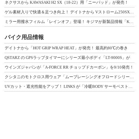
ネクサスから KAWASAKI H2 SX（18-22）用「ニーパッド」が発売！
ゲル素材入りで快適＆足つき向上！ デイトナから Vストローム250SX用「快適ロ
ミラー用撥水フィルム「レインオフ」登場！ キジマが新製品情報「KIJIMA NE
バイク用品情報
デイトナから「HOT GRIP WRAP HEAT」が発売！ 最高約80℃の巻き
QSTARZ の GPSラップタイマーにシリーズ最小ボディ「LT-9000S」が
ウインズジャパンが「A-FORCE RR チョップドカーボン」を9/10発売！
クシタニのモトクロス用ウェア「ムーブレーシングオフロードシリーズ」3アイテムが登
UVカット・遮光性能をアップ！ LINKS が「冷暖BODY サーモベスト」改良