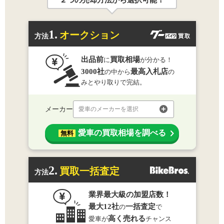
２つの売却方法から選択可能！
1.
オークション
方法
出品前
買取相場
に
が分かる！
3000社
最高入札店
の中から
の
みとやり取りで完結。
メーカー
愛車のメーカーを選択
愛車の買取相場を調べる
無料
2.
買取一括査定
方法
業界最大級の加盟店数！
最大12社
一括査定
の
で
高く売れる
愛車が
チャンス