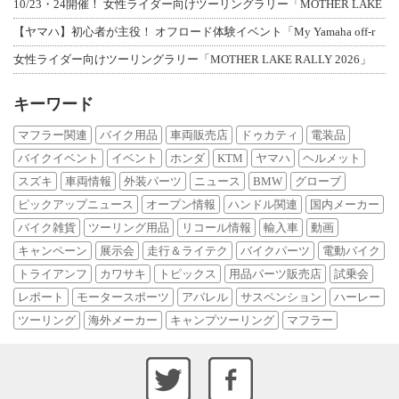
10/23・24開催！ 女性ライダー向けツーリングラリー「MOTHER LAKE
【ヤマハ】初心者が主役！ オフロード体験イベント「My Yamaha off-r
女性ライダー向けツーリングラリー「MOTHER LAKE RALLY 2026」
キーワード
マフラー関連
バイク用品
車両販売店
ドゥカティ
電装品
バイクイベント
イベント
ホンダ
KTM
ヤマハ
ヘルメット
スズキ
車両情報
外装パーツ
ニュース
BMW
グローブ
ピックアップニュース
オープン情報
ハンドル関連
国内メーカー
バイク雑貨
ツーリング用品
リコール情報
輸入車
動画
キャンペーン
展示会
走行＆ライテク
バイクパーツ
電動バイク
トライアンフ
カワサキ
トピックス
用品パーツ販売店
試乗会
レポート
モータースポーツ
アパレル
サスペンション
ハーレー
ツーリング
海外メーカー
キャンプツーリング
マフラー