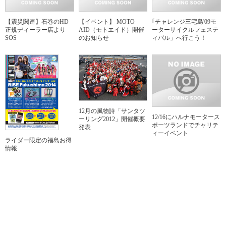
【震災関連】石巻のHD
【イベント】 MOTO
｢チャレンジ三宅島'09モ
正規ディーラー店より
AID（モトエイド）開催
ーターサイクルフェステ
SOS
のお知らせ
ィバル」へ行こう！
12月の風物詩「サンタツ
12/16にハルナモータース
ーリング2012」開催概要
ポーツランドでチャリテ
発表
ィーイベント
ライダー限定の福島お得
情報