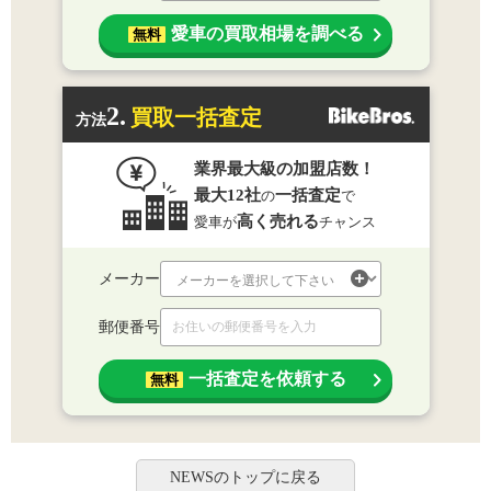
愛車の買取相場を調べる
無料
2.
買取一括査定
方法
業界最大級の加盟店数！
最大12社
一括査定
の
で
高く売れる
愛車が
チャンス
メーカー
郵便番号
一括査定を依頼する
無料
NEWSのトップに戻る