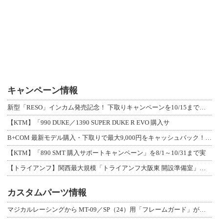
キャンペーン情報
新型「RESO」インカム発売記念！ 下取りキャンペーンを10/15まで延長して開
【KTM】「990 DUKE／1390 SUPER DUKE R EVO 購入サ
B+COM 最新モデル購入・下取りで最大9,000円をキャッシュバック！「B+F
【KTM】「890 SMT 購入サポートキャンペーン」を8/1～10/31まで実
【トライアンフ】関西最大規模「トライアンフ大阪東 開設準備室」がオープン！ 限定
カスタムパーツ情報
マジカルレーシングから MT-09／SP（24）用「フレームガード」が登場！