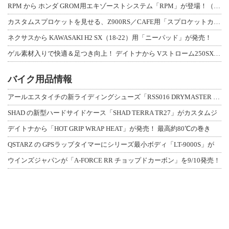
RPM から ホンダ GROM用エキゾーストシステム「RPM」が登場！（動画あり
カスタムスプロケットを見せる、Z900RS／CAFE用「スプロケットカバーフルキ
ネクサスから KAWASAKI H2 SX（18-22）用「ニーパッド」が発売！
ゲル素材入りで快適＆足つき向上！ デイトナから Vストローム250SX用「快適ロ
バイク用品情報
アールエスタイチの新ライディングシューズ「RSS016 DRYMASTER スト
SHAD の新型ハードサイドケース「SHAD TERRA TR27」がカスタムジ
デイトナから「HOT GRIP WRAP HEAT」が発売！ 最高約80℃の巻き
QSTARZ の GPSラップタイマーにシリーズ最小ボディ「LT-9000S」が
ウインズジャパンが「A-FORCE RR チョップドカーボン」を9/10発売！