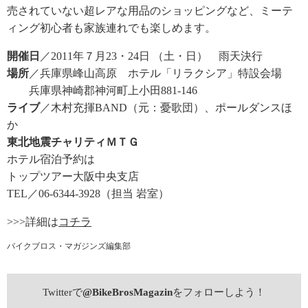
売されていない超レアな用品のショッピングなど、ミーテ
ィング初心者も家族連れでも楽しめます。
開催日
／2011年７月23・24日 （土・日） 雨天決行
場所
／兵庫県峰山高原 ホテル「リラクシア」特設会場
兵庫県神崎郡神河町上小田881-146
ライブ
／木村充揮BAND（元：憂歌団）、ポールダンスほ
か
東北地震チャリティＭＴＧ
ホテル宿泊予約は
トップツアー大阪中央支店
TEL／06-6344-3928（担当 岩室）
>>>詳細は
コチラ
バイクブロス・マガジンズ編集部
Twitterで
@BikeBrosMagazin
をフォローしよう！