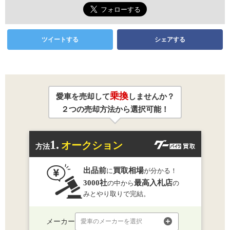
ツイートする
シェアする
乗換
愛車を売却して
しませんか？
２つの売却方法から選択可能！
1.
オークション
方法
出品前
買取相場
に
が分かる！
3000社
最高入札店
の中から
の
みとやり取りで完結。
メーカー
愛車のメーカーを選択