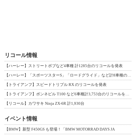
リコール情報
【ハーレー】ストリートボブなど4車種 計1285台のリコールを発表
【ハーレー】「スポーツスターS」「ロードグライド」など計8車種のリコールを発表
【トライアンフ】スピードトリプル RX のリコールを発表
【トライアンフ】ボンネビル T100 など6車種計3,753台のリコールを発表
【リコール】カワサキ Ninja ZX-6R 計1,930台
イベント情報
【BMW】新型 F450GS も登場！「BMW MOTORRAD DAYS JA