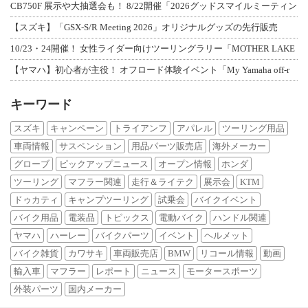
CB750F 展示や大抽選会も！ 8/22開催「2026グッドスマイルミーティン
【スズキ】「GSX-S/R Meeting 2026」オリジナルグッズの先行販売
10/23・24開催！ 女性ライダー向けツーリングラリー「MOTHER LAKE
【ヤマハ】初心者が主役！ オフロード体験イベント「My Yamaha off-r
キーワード
スズキ
キャンペーン
トライアンフ
アパレル
ツーリング用品
車両情報
サスペンション
用品パーツ販売店
海外メーカー
グローブ
ピックアップニュース
オープン情報
ホンダ
ツーリング
マフラー関連
走行＆ライテク
展示会
KTM
ドゥカティ
キャンプツーリング
試乗会
バイクイベント
バイク用品
電装品
トピックス
電動バイク
ハンドル関連
ヤマハ
ハーレー
バイクパーツ
イベント
ヘルメット
バイク雑貨
カワサキ
車両販売店
BMW
リコール情報
動画
輸入車
マフラー
レポート
ニュース
モータースポーツ
外装パーツ
国内メーカー