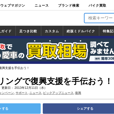
ウェブマガジン
ニュース
ブランド検索
バイク買取
バイクブロス・
原付＆ミニバイ
スポーツ＆ネイ
アメリカン＆ツ
ビッグスクータ
オフロード
バージンハーレ
バージンBMW
バージンドゥカ
バージントライ
ニュース
車両情報
イベント
キャンペ
トピック
バイク用
バイクパ
書籍・
サポート
お知らせ
ブランドを検
ブランドボイ
バイク買取
マガジンズ
ク
キッド
アラー
ー
ー
ティ
アンフ
TOP
ーン
ス
品
ーツ
DVD
索
ス
入ガイド
足つき比較
カスタム
絶版ミドルバイク
特集記
入ガイド
ンダ
マハ
ズキ
ワサキ
カスタム
ホンダ
ヤマハ
スズキ
カワサキ
道の駅調査隊
ツーリング情報局
日本の道50選
国道めぐり
林道ツーリング
絶版ミドルバイク
ホンダ
ヤマハ
スズキ
カワサキ
覧
一覧
一覧
復興支援を手伝おう！
リングで復興支援を手伝おう！
 更新日： 2013年12月11日（水）
ャンペーン
,
サポート
,
ニュース
,
ピックアップニュース
,
復興
トする
シェアする