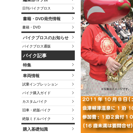
日刊バイクブロス
書籍・DVD発売情報
書籍・DVD
バイクブロスのお知らせ
バイクブロス通販
バイク記事
特集
車両情報
試乗インプレッション
バイク購入ガイド
カスタムバイク
旧車・絶版バイク
絶版ミドルバイク
購入基礎知識