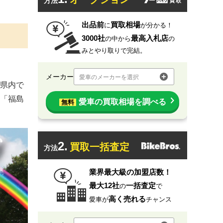
方法
出品前
買取相場
に
が分かる！
3000社
最高入札店
の中から
の
みとやり取りで完結。
メーカー
愛車のメーカーを選択
県内で
「福島
愛車の買取相場を調べる
無料
2.
買取一括査定
方法
業界最大級の加盟店数！
最大12社
一括査定
の
で
高く売れる
愛車が
チャンス