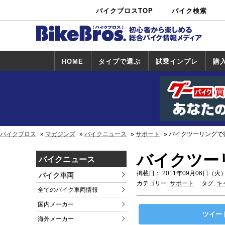
バイクブロスTOP
バイク検索
中古バイ
カタログ検
ショップ検
ク・新車検
索
索
索
HOME
タイプで選ぶ
試乗インプレ
購
スポーツ＆ネ
原付＆ミニバ
アメリカン＆
ビッグスクー
オフロード
試乗インプレ
ホンダ
ヤマハ
スズキ
カワサキ
ハーレー
BMW
トライアンフ
ドゥカティ
購
ホ
ヤ
ス
カ
イキッド
イク
クルーザー
ター
一覧
一
バイクブロス
マガジンズ
バイクニュース
サポート
バイクツーリングで
バイクツー
バイクニュース
掲載日： 2011年09月06日（火）
バイク車両
カテゴリー:
サポート
タグ:
キ
全てのバイク車両情報
国内メーカー
ツイー
海外メーカー