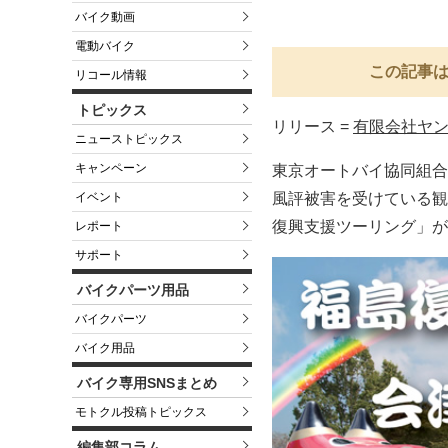
バイク動画
電動バイク
この記事は
リコール情報
トピックス
リリース =
有限会社ヤ
ニューストピックス
キャンペーン
東京オートバイ協同組合
イベント
風評被害を受けている観
復興支援ツーリング」が
レポート
サポート
バイクパーツ用品
バイクパーツ
バイク用品
バイク専用SNSまとめ
モトクル投稿トピックス
編集部コラム