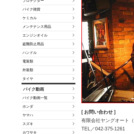
プロテクター
バイク雑貨
ケミカル
メンテナンス用品
エンジンオイル
盗難防止用品
ハンドル
電装類
外装類
タイヤ
バイク動画
バイク動画一覧
ホンダ
[ お問い合わせ ]
ヤマハ
有限会社ヤングオート（
スズキ
TEL／042-375-1261
カワサキ