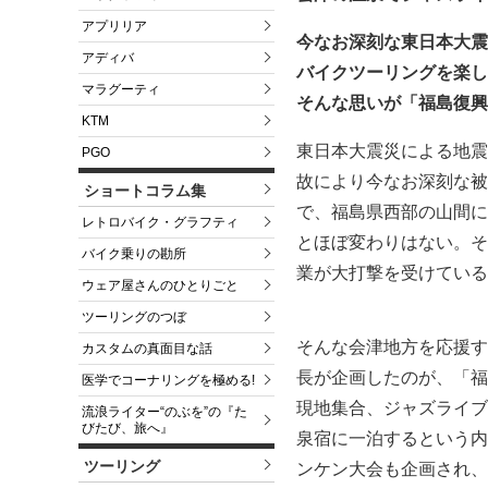
アプリリア
今なお深刻な東日本大震
アディバ
バイクツーリングを楽し
マラグーティ
そんな思いが「福島復興
KTM
東日本大震災による地震
PGO
故により今なお深刻な被
ショートコラム集
で、福島県西部の山間に
レトロバイク・グラフティ
とほぼ変わりはない。そ
バイク乗りの勘所
業が大打撃を受けている
ウェア屋さんのひとりごと
ツーリングのつぼ
そんな会津地方を応援す
カスタムの真面目な話
長が企画したのが、「福
医学でコーナリングを極める!
現地集合、ジャズライブ
流浪ライター“のぶを”の『た
びたび、旅へ』
泉宿に一泊するという内
ツーリング
ンケン大会も企画され、