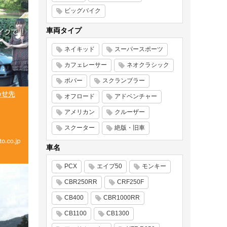
ビッグバイク
車両タイプ
ネイキッド
スーパースポーツ
カフェレーサー
ネオクラシック
ボバー
スクランブラー
オフロード
アドベンチャー
アメリカン
クルーザー
スクーター
絶版・旧車
車名
PCX
エイプ50
モンキー
CBR250RR
CRF250F
CB400
CBR1000RR
CB1100
CB1300