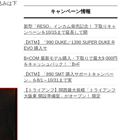
込みは下
キャンペーン情報
新型「RESO」インカム発売記念！ 下取りキャ
ンペーンを10/15まで延長して開
【KTM】「990 DUKE／1390 SUPER DUKE R
EVO 購入サ
B+COM 最新モデル購入・下取りで最大9,000円
をキャッシュバック！「B+F
【KTM】「890 SMT 購入サポートキャンペー
ン」を8/1～10/31まで実
【トライアンフ】関西最大規模「トライアンフ
大阪東 開設準備室」がオープン！ 限定