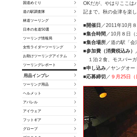
OKだが、やはりここは
国道めぐり
記まで。秋の会津を楽し
道の駅調査隊
林道ツーリング
■開催日
／2011年10
日本の名道50選
■集合時間
／10月８日（
ツーリング情報局
■集合場所
／道の駅「会
女性ライダーツーリング
■参加費（消費税込み）
お助けツーリングアイテム
１泊２食、モスバーガー
ツーリングレポート
■申し込み
／ヤングオー
用品インプレ
■応募締切
／
９月25日
ツーリング用品
ヘルメット
アパレル
アイウェア
フットギア
グローブ