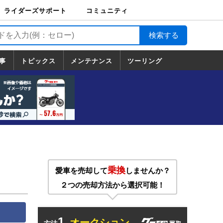
ライダーズサポート
コミュニティ
ライダーズサポート
バイク輸送
バイクガレージライ
バイク車両保険
ロードサービス
バイク試乗
コミュニティ
日記
ツーリング
カスタム
TOP
フ
TOP
事
トピックス
メンテナンス
ツーリング
トピックス
ホンダ
ヤマハ
スズキ
カワサキ
ハーレーダ
BMW
ドゥカティ
トライアン
メンテナンス
基本整備
部位別メンテ
工具の使い方
ツール100選
メンテのうん
一覧
ビッドソン
フ
一覧
ちく
乗換
愛車を売却して
しませんか？
２つの売却方法から選択可能！
1.
オークション