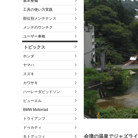
基本整備
工具の使い方実践
部位別メンテナンス
メンテのウンチク
ユーザー車検
トピックス
ホンダ
ヤマハ
スズキ
カワサキ
ハーレーダビッドソン
ビューエル
BMW Motorrad
トライアンフ
ドゥカティ
会津の温泉でジャズライ
モトグッツィ