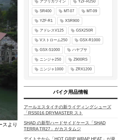
アフリカツイン
YZF-R250
SR400
MT-07
MT-09
YZF-R1
XSR900
アドレスV125
GSX250R
Vストローム250
GSX-R1000
GSX-S1000
ハヤブサ
ニンジャ250
Z900RS
ニンジャ1000
ZRX1200
バイク用品情報
アールエスタイチの新ライディングシューズ
「RSS016 DRYMASTER スト
SHAD の新型ハードサイドケース「SHAD
ースより
TERRA TR27」がカスタムジ
デイトナから「HOT GRIP WRAP HEAT」が発