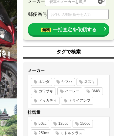
メーカー
郵便番号
一括査定を依頼する
無料
タグで検索
メーカー
ホンダ
ヤマハ
スズキ
カワサキ
ハーレー
BMW
ドゥカティ
トライアンフ
排気量
50cc
125cc
150cc
250cc
ミドルクラス