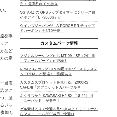
売！ 最高約80℃の巻き
い。
QSTARZ の GPSラップタイマーにシリーズ最
小ボディ「LT-9000S」が
ウインズジャパンが「A-FORCE RR チョップ
ドカーボン」を9/10発売！
原発事
カスタムパーツ情報
リア
方など
マジカルレーシングから MT-09／SP（24）用
方の産
「フレームガード」が登場！
RPM から ホンダ GROM用エキゾーストシステ
ム「RPM」が登場！（動画あり
カスタムスプロケットを見せる、Z900RS／
十嵐店
CAFE用「スプロケットカバーフルキ
温泉に
ネクサスから KAWASAKI H2 SX（18-22）用
つ、温
「ニーパッド」が発売！
るジャ
ゲル素材入りで快適＆足つき向上！ デイトナか
の参加も
ら Vストローム250SX用「快適ロ