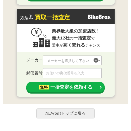
2.
買取一括査定
方法
業界最大級の加盟店数！
最大12社
一括査定
の
で
高く売れる
愛車が
チャンス
メーカー
郵便番号
一括査定を依頼する
無料
NEWSのトップに戻る