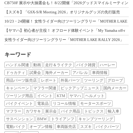
CB750F 展示や大抽選会も！ 8/22開催「2026グッドスマイルミーティン
【スズキ】「GSX-S/R Meeting 2026」オリジナルグッズの先行販売
10/23・24開催！ 女性ライダー向けツーリングラリー「MOTHER LAKE
【ヤマハ】初心者が主役！ オフロード体験イベント「My Yamaha off-r
女性ライダー向けツーリングラリー「MOTHER LAKE RALLY 2026」
キーワード
ハンドル関連
動画
走行＆ライテク
バイク雑貨
ハーレー
ドゥカティ
試乗会
海外メーカー
アパレル
車両情報
用品パーツ販売店
レポート
外装パーツ
ツーリング
グローブ
キャンペーン
マフラー関連
ピックアップニュース
国内メーカー
ツーリング用品
イベント
KTM
ヤマハ
ヘルメット
バイクイベント
電装品
リコール情報
モータースポーツ
マフラー
カワサキ
展示会
バイク用品
トピックス
輸入車
サスペンション
BMW
トライアンフ
キャンプツーリング
電動バイク
オープン情報
車両販売店
スズキ
バイクパーツ