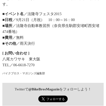
す。
■イベント名
／法隆寺フェスタ2015
■日程
／9月21日（月祝） 10：00～16：00
■場所
／法隆寺自動車教習所（奈良県生駒郡安堵町西安堵
474番地）
■費用
／無料
■その他
／雨天決行
[ お問い合わせ ]
八尾カワサキ 東大阪
TEL／06-6618-7270
バイクブロス・マガジンズ編集部
Twitterで
@BikeBrosMagazin
をフォローしよう！