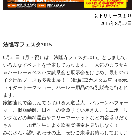
以下リリースより
2015年8月27日
法隆寺フェスタ2015
9月21日（月・祝）は「法隆寺フェスタ2015」としまして、
いろんなイベントを予定しております。 人気のカワサキ
＆ハーレー＆ベスパ大試乗会と展示会をはじめ、最新のバ
イク用品ブースも多数出展！！Ninja H2カスタム車両展示、
ライダートークショー、ハーレー用品の特別販売も行われ
ます。
家族連れで楽しんでも頂ける大道芸人、バルーンパフォー
マー、似顔絵師、日本一の金魚すくい屋さん、ミニボーリ
ングなどの無料屋台やフリーマーケットなど内容盛りだく
さん！！ 地元学生による吹奏楽演奏お見逃しなく！！
みなさんお誘いあわせの上、ぜひご来場お待ちしておりま