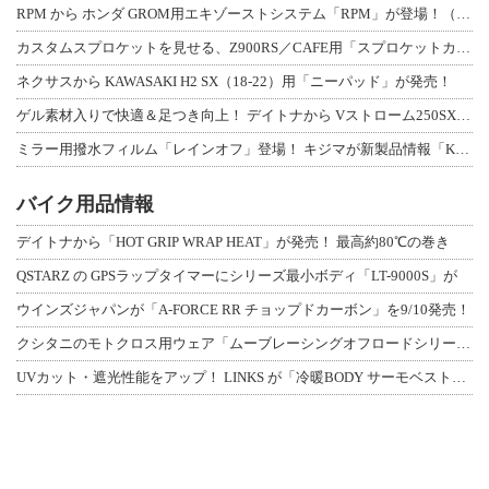
RPM から ホンダ GROM用エキゾーストシステム「RPM」が登場！（動画あり
カスタムスプロケットを見せる、Z900RS／CAFE用「スプロケットカバーフルキ
ネクサスから KAWASAKI H2 SX（18-22）用「ニーパッド」が発売！
ゲル素材入りで快適＆足つき向上！ デイトナから Vストローム250SX用「快適ロ
ミラー用撥水フィルム「レインオフ」登場！ キジマが新製品情報「KIJIMA NE
バイク用品情報
デイトナから「HOT GRIP WRAP HEAT」が発売！ 最高約80℃の巻き
QSTARZ の GPSラップタイマーにシリーズ最小ボディ「LT-9000S」が
ウインズジャパンが「A-FORCE RR チョップドカーボン」を9/10発売！
クシタニのモトクロス用ウェア「ムーブレーシングオフロードシリーズ」3アイテムが登
UVカット・遮光性能をアップ！ LINKS が「冷暖BODY サーモベスト」改良