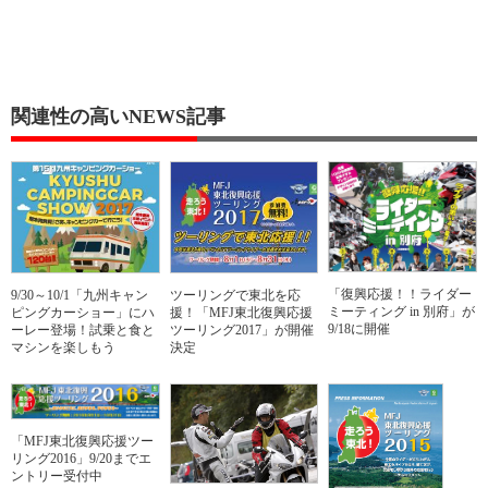
関連性の高いNEWS記事
「復興応援！！ライダー
9/30～10/1「九州キャン
ツーリングで東北を応
ミーティング in 別府」が
ピングカーショー」にハ
援！「MFJ東北復興応援
9/18に開催
ーレー登場！試乗と食と
ツーリング2017」が開催
マシンを楽しもう
決定
「MFJ東北復興応援ツー
リング2016」9/20までエ
ントリー受付中