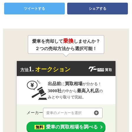
ツイートする
シェアする
乗換
愛車を売却して
しませんか？
２つの売却方法から選択可能！
1.
オークション
方法
出品前
買取相場
に
が分かる！
3000社
最高入札店
の中から
の
みとやり取りで完結。
メーカー
愛車のメーカーを選択
愛車の買取相場を調べる
無料