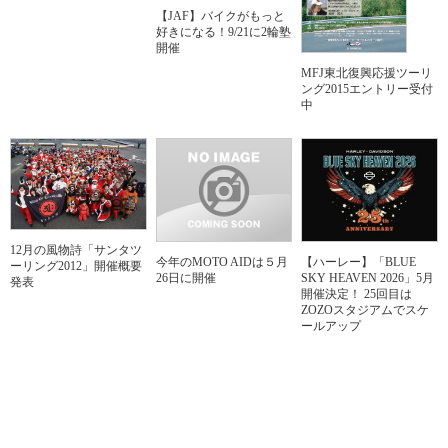
【JAF】バイクがもっと
好きになる！9/21に2輪塾
開催
MFJ東北復興応援ツーリ
ング2015エントリー受付
中
12月の風物詩「サンタツ
今年のMOTO AIDは５月
【ハーレー】「BLUE
ーリング2012」開催概要
26日に開催
SKY HEAVEN 2026」5月
発表
開催決定！ 25回目は
ZOZOスタジアムでスケ
ールアップ