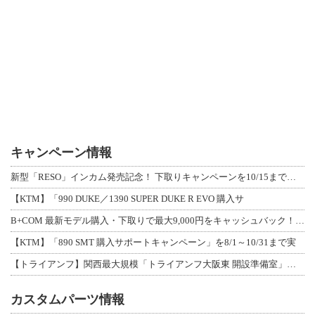
キャンペーン情報
新型「RESO」インカム発売記念！ 下取りキャンペーンを10/15まで延長して開
【KTM】「990 DUKE／1390 SUPER DUKE R EVO 購入サ
B+COM 最新モデル購入・下取りで最大9,000円をキャッシュバック！「B+F
【KTM】「890 SMT 購入サポートキャンペーン」を8/1～10/31まで実
【トライアンフ】関西最大規模「トライアンフ大阪東 開設準備室」がオープン！ 限定
カスタムパーツ情報