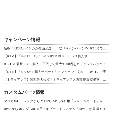
キャンペーン情報
新型「RESO」インカム発売記念！ 下取りキャンペーンを10/15まで延長して開
【KTM】「990 DUKE／1390 SUPER DUKE R EVO 購入サ
B+COM 最新モデル購入・下取りで最大9,000円をキャッシュバック！「B+F
【KTM】「890 SMT 購入サポートキャンペーン」を8/1～10/31まで実
【トライアンフ】関西最大規模「トライアンフ大阪東 開設準備室」がオープン！ 限定
カスタムパーツ情報
マジカルレーシングから MT-09／SP（24）用「フレームガード」が登場！
RPM から ホンダ GROM用エキゾーストシステム「RPM」が登場！（動画あり