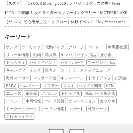
【スズキ】「GSX-S/R Meeting 2026」オリジナルグッズの先行販売
10/23・24開催！ 女性ライダー向けツーリングラリー「MOTHER LAKE
【ヤマハ】初心者が主役！ オフロード体験イベント「My Yamaha off-r
キーワード
ホンダ
ツーリング
電動バイク
グローブ
ハーレー
車両販売店
リコール情報
動画
輸入車
ヤマハ
バイク用品
展示会
ドゥカティ
バイクイベント
バイクパーツ
ツーリング用品
キャンプツーリング
国内メーカー
ピックアップニュース
海外メーカー
マフラー関連
キャンペーン
トライアンフ
試乗会
BMW
ヘルメット
マフラー
スズキ
ハンドル関連
KTM
ニュース
電装品
アパレル
トピックス
用品パーツ販売店
イベント
車両情報
バイク雑貨
サスペンション
カワサキ
モータースポーツ
オープン情報
レポート
外装パーツ
走行＆ライテク