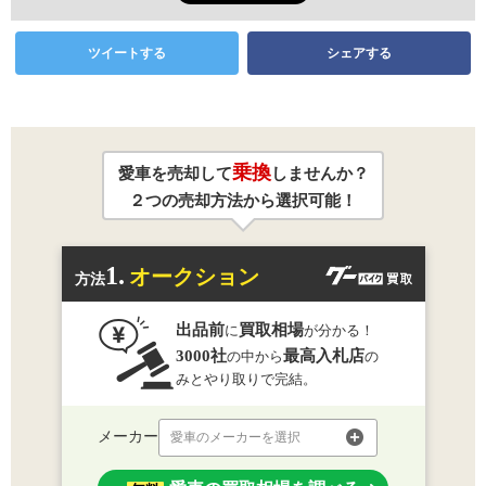
ツイートする
シェアする
乗換
愛車を売却して
しませんか？
２つの売却方法から選択可能！
1.
オークション
方法
出品前
買取相場
に
が分かる！
3000社
最高入札店
の中から
の
みとやり取りで完結。
メーカー
愛車のメーカーを選択