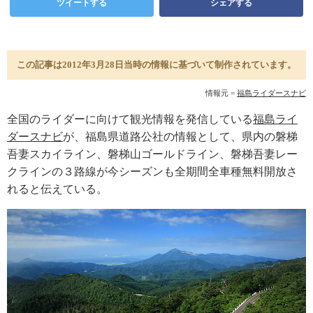
ツイートする
シェアする
この記事は2012年3月28日当時の情報に基づいて制作されています。
情報元 =
福島ライダースナビ
全国のライダーに向けて観光情報を発信している
福島ライ
ダースナビ
が、福島県道路公社の情報として、県内の磐梯
吾妻スカイライン、磐梯山ゴールドライン、磐梯吾妻レー
クラインの３路線が今シーズンも全期間全車種無料開放さ
れると伝えている。