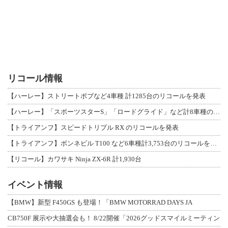
リコール情報
【ハーレー】ストリートボブなど4車種 計1285台のリコールを発表
【ハーレー】「スポーツスターS」「ロードグライド」など計8車種のリコールを発表
【トライアンフ】スピードトリプル RX のリコールを発表
【トライアンフ】ボンネビル T100 など6車種計3,753台のリコールを発表
【リコール】カワサキ Ninja ZX-6R 計1,930台
イベント情報
【BMW】新型 F450GS も登場！「BMW MOTORRAD DAYS JA
CB750F 展示や大抽選会も！ 8/22開催「2026グッドスマイルミーティン