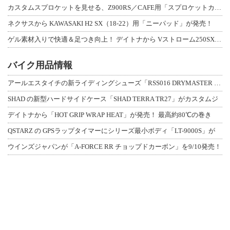
カスタムスプロケットを見せる、Z900RS／CAFE用「スプロケットカバーフルキ
ネクサスから KAWASAKI H2 SX（18-22）用「ニーパッド」が発売！
ゲル素材入りで快適＆足つき向上！ デイトナから Vストローム250SX用「快適ロ
バイク用品情報
アールエスタイチの新ライディングシューズ「RSS016 DRYMASTER スト
SHAD の新型ハードサイドケース「SHAD TERRA TR27」がカスタムジ
デイトナから「HOT GRIP WRAP HEAT」が発売！ 最高約80℃の巻き
QSTARZ の GPSラップタイマーにシリーズ最小ボディ「LT-9000S」が
ウインズジャパンが「A-FORCE RR チョップドカーボン」を9/10発売！