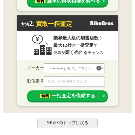
愛車の買取相場を調べる
無料
2.
買取一括査定
方法
業界最大級の加盟店数！
最大12社
一括査定
の
で
高く売れる
愛車が
チャンス
メーカー
郵便番号
一括査定を依頼する
無料
NEWSのトップに戻る