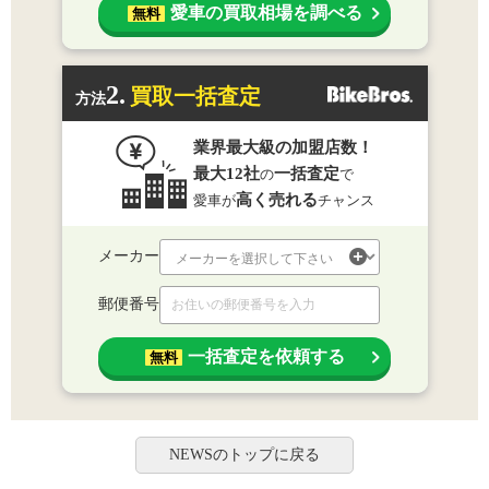
愛車の買取相場を調べる
無料
2.
買取一括査定
方法
業界最大級の加盟店数！
最大12社
一括査定
の
で
高く売れる
愛車が
チャンス
メーカー
郵便番号
一括査定を依頼する
無料
NEWSのトップに戻る