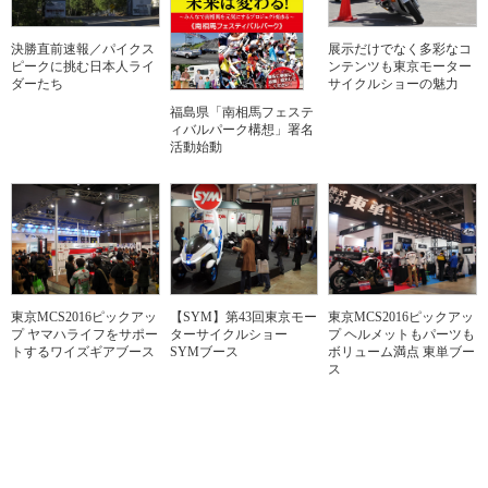
決勝直前速報／パイクス
展示だけでなく多彩なコ
ピークに挑む日本人ライ
ンテンツも東京モーター
ダーたち
サイクルショーの魅力
福島県「南相馬フェステ
ィバルパーク構想」署名
活動始動
東京MCS2016ピックアッ
【SYM】第43回東京モー
東京MCS2016ピックアッ
プ ヤマハライフをサポー
ターサイクルショー
プ ヘルメットもパーツも
トするワイズギアブース
SYMブース
ボリューム満点 東単ブー
ス