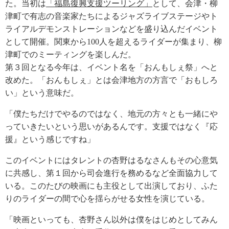
た。当初は
「福島復興支援ツーリング」
として、会津・柳
津町で有志の音楽家たちによるジャズライブステージやト
ライアルデモンストレーションなどを盛り込んだイベント
として開催。関東から100人を超えるライダーが集まり、柳
津町でのミーティングを楽しんだ。
第３回となる今年は、イベント名を「おんもしぇ祭」へと
改めた。「おんもしぇ」とは会津地方の方言で「おもしろ
い」という意味だ。
「僕たちだけでやるのではなく、地元の方々とも一緒にや
っていきたいという思いがあるんです。支援ではなく『応
援』という感じですね」
このイベントにはタレントの杏野はるなさんもその心意気
に共感し、第１回から司会進行を務めるなど全面協力して
いる。このたびの映画にも主役として出演しており、ふた
りのライダーの間で心を揺らがせる女性を演じている。
「映画といっても、杏野さん以外は僕をはじめとしてみん