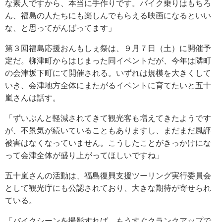
な素人ですから、本当に手作りです。バイク乗りはもちろ
ん、福島の人たちにも楽しんでもらえる映画になるといい
な、と思ってがんばってます」
第３回福島応援おんもしぇ祭は、９月７日（土）に開催予
定だ。柳津町からはじまった同イベントだが、今年は隣町
の会津坂下町にて開催される。いずれは規模を大きくして
いき、会津地方全体にまたがるイベントに育てたいと五十
嵐さんは話す。
「ずいぶんと軽減されてきて観光客も増えてきたようです
が、不景気が続いていることもありますし、まだまだ風評
被害はなくなっていません。こうしたことがきっかけにな
って会津全体が盛り上がってほしいですね」
五十嵐さんの活動は、福島復興支援ツーリング実行委員会
として観光庁にも公認されており、大きな期待が寄せられ
ている。
「バイクシーンを撮影すれば、もうすぐクランクアップで