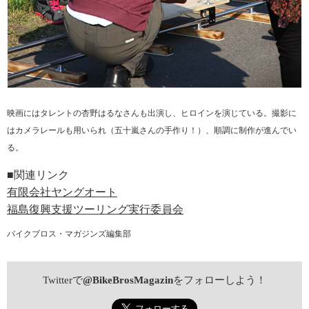
映画にはタレントの杏野はるなさんも出演し、ヒロインを演じている。撮影に
はカメラレールも用いられ（五十嵐さんの手作り！）、順調に制作が進んでい
る。
■関連リンク
有限会社ヤングオート
福島復興支援ツーリング実行委員会
バイクブロス・マガジンズ編集部
Twitterで
@BikeBrosMagazin
をフォローしよう！