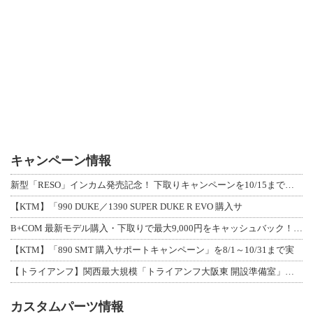
キャンペーン情報
新型「RESO」インカム発売記念！ 下取りキャンペーンを10/15まで延長して開
【KTM】「990 DUKE／1390 SUPER DUKE R EVO 購入サ
B+COM 最新モデル購入・下取りで最大9,000円をキャッシュバック！「B+F
【KTM】「890 SMT 購入サポートキャンペーン」を8/1～10/31まで実
【トライアンフ】関西最大規模「トライアンフ大阪東 開設準備室」がオープン！ 限定
カスタムパーツ情報