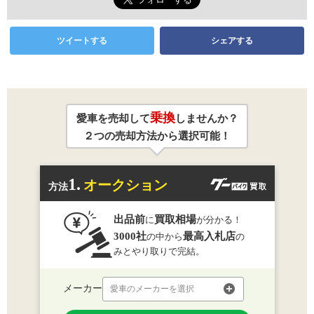
ツイートする
シェアする
乗換
愛車を売却して
しませんか？
２つの売却方法から選択可能！
1.
オークション
方法
出品前
買取相場
に
が分かる！
3000社
最高入札店
の中から
の
みとやり取りで完結。
メーカー
愛車のメーカーを選択