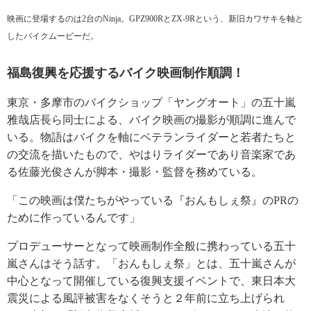
映画に登場するのは2台のNinja。GPZ900RとZX-9Rという、新旧カワサキを軸と
したバイクムービーだ。
福島復興を応援するバイク映画制作順調！
東京・多摩市のバイクショップ「ヤングオート」の五十嵐
雅哉店長ら同士による、バイク映画の撮影が順調に進んで
いる。物語はバイクを軸にベテランライダーと若者たちと
の交流を描いたもので、やはりライダーであり音楽家であ
る佐藤光俊さんが脚本・撮影・監督を務めている。
「この映画は僕たちがやっている『おんもしぇ祭』のPRの
ために作っているんです」
プロデューサーとなって映画制作全般に携わっている五十
嵐さんはそう話す。「おんもしぇ祭」とは、五十嵐さんが
中心となって開催している復興支援イベントで、東日本大
震災による風評被害をなくそうと２年前に立ち上げられ