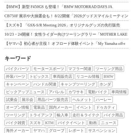
【BMW】新型 F450GS も登場！「BMW MOTORRAD DAYS JA
CB750F 展示や大抽選会も！ 8/22開催「2026グッドスマイルミーティン
【スズキ】「GSX-S/R Meeting 2026」オリジナルグッズの先行販売
10/23・24開催！ 女性ライダー向けツーリングラリー「MOTHER LAKE
【ヤマハ】初心者が主役！ オフロード体験イベント「My Yamaha off-r
キーワード
バイクパーツ
モータースポーツ
マフラー関連
ツーリング用品
外装パーツ
トピックス
車両販売店
リコール情報
BMW
キャンペーン
ハンドル関連
キャンプツーリング
ホンダ
ピックアップニュース
アパレル
カワサキ
電動バイク
車両情報
試乗会
展示会
用品パーツ販売店
ヘルメット
ハーレー
オープン情報
電装品
国内メーカー
イベント
ドゥカティ
ツーリング
トライアンフ
輸入車
走行＆ライテク
バイク用品
バイク雑貨
スズキ
KTM
バイクイベント
動画
ニュース
海外メーカー
ヤマハ
グローブ
レポート
サスペンション