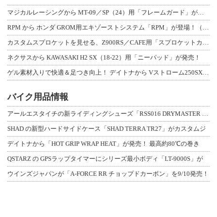
マジカルレーシングから MT-09／SP（24）用「フレームガード」が登場！
RPM から ホンダ GROM用エキゾーストシステム「RPM」が登場！（動画あり
カスタムスプロケットを見せる、Z900RS／CAFE用「スプロケットカバーフルキ
ネクサスから KAWASAKI H2 SX（18-22）用「ニーパッド」が発売！
ゲル素材入りで快適＆足つき向上！ デイトナから Vストローム250SX用「快適ロ
バイク用品情報
アールエスタイチの新ライディングシューズ「RSS016 DRYMASTER スト
SHAD の新型ハードサイドケース「SHAD TERRA TR27」がカスタムジ
デイトナから「HOT GRIP WRAP HEAT」が発売！ 最高約80℃の巻き
QSTARZ の GPSラップタイマーにシリーズ最小ボディ「LT-9000S」が
ウインズジャパンが「A-FORCE RR チョップドカーボン」を9/10発売！