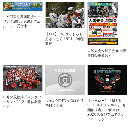
「MFJ東北復興応援ツー
リング2016」9/20までエ
ントリー受付中
【JAF】バイクがもっと
好きになる！9/21に2輪塾
開催
大試乗会＆展示会 in 法隆
寺自動車教習所
12月の風物詩「サンタツ
今年のMOTO AIDは５月
【ハーレー】「BLUE
ーリング2012」開催概要
26日に開催
SKY HEAVEN 2026」5月
発表
開催決定！ 25回目は
ZOZOスタジアムでスケ
ールアップ