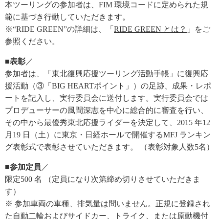
本ツーリングの参加者は、FIM 環境コードに定められた規
範に基づき行動していただきます。
※“RIDE GREEN”の詳細は、「
RIDE GREEN とは？
」をご
参照ください。
■表彰
／
参加者は、「東北復興応援ツーリング活動手帳」に復興応
援活動（③「BIG HEARTポイント」）の足跡、成果・レポ
ートを記入し、実行委員会に送付します。実行委員会では
プロデューサーの風間深志を中心に総合的に審査を行い、
その中から最優秀東北応援ライダーを決定して、2015 年12
月19 日（土）に東京・日経ホールで開催するMFJ ランキン
グ表彰式で表彰させていただきます。 （表彰対象人数5名）
■参加定員
／
限定500 名 （定員になり次第締め切りさせていただきま
す）
※ 参加車両の車種、排気量は問いません。正規に登録され
た自動二輪およびサイドカー、トライク、または原動機付