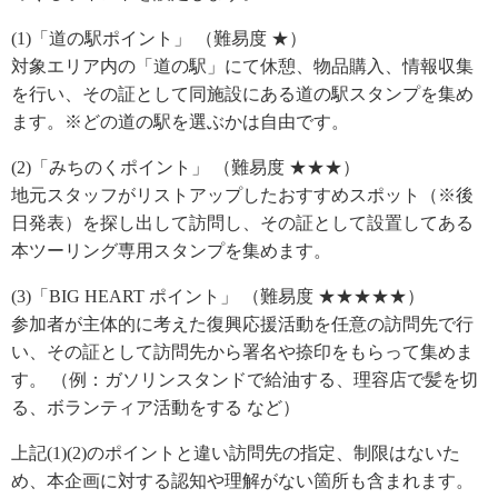
(1)「道の駅ポイント」 （難易度 ★）
対象エリア内の「道の駅」にて休憩、物品購入、情報収集
を行い、その証として同施設にある道の駅スタンプを集め
ます。※どの道の駅を選ぶかは自由です。
(2)「みちのくポイント」 （難易度 ★★★）
地元スタッフがリストアップしたおすすめスポット（※後
日発表）を探し出して訪問し、その証として設置してある
本ツーリング専用スタンプを集めます。
(3)「BIG HEART ポイント」 （難易度 ★★★★★）
参加者が主体的に考えた復興応援活動を任意の訪問先で行
い、その証として訪問先から署名や捺印をもらって集めま
す。 （例：ガソリンスタンドで給油する、理容店で髪を切
る、ボランティア活動をする など）
上記(1)(2)のポイントと違い訪問先の指定、制限はないた
め、本企画に対する認知や理解がない箇所も含まれます。