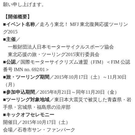
願い申し上げます。
【開催概要】
■イベント名称
／走ろう東北！ MFJ 東北復興応援ツーリン
グ2015
■主催
／
一般財団法人日本モーターサイクルスポーツ協会
東北応援の旅・ツーリング2015実行委員会
■公認
／国際モーターサイクリズム連盟（FIM）＜FIM 公認
番号 IMN no. 692/01＞
■旅・ツーリング期間
／2015年10月17日（土）～11月30日
（月）
■参加申込期間
／2015年8月21日～同年11月20日（金）
■ツーリング対象地域
／東日本大震災で被災した青森県・岩
手県・宮城県・福島県の沿岸部
■キックオフセレモニー
開催日／2015年10月17日（土）
会場／石巻市サン・ファンパーク