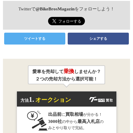
Twitterで
@BikeBrosMagazin
をフォローしよう！
ツイートする
シェアする
乗換
愛車を売却して
しませんか？
２つの売却方法から選択可能！
1.
オークション
方法
出品前
買取相場
に
が分かる！
3000社
最高入札店
の中から
の
みとやり取りで完結。