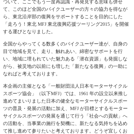
ついて、ここでもう一度再認識・再発見する意味も併せ
て、このほど全国のバイクユーザーの方々の協力を得なが
ら、東北沿岸部の復興をサポートすることを目的にした
「走ろう！東北 MFJ 東北復興応援ツーリング2015」を開催
する運びとなりました。
全国からやってくる数多くのバイクユーザー達が、自身の
目で地域を見て、走り、触れあい、綿密なサポートを行
い、地域に埋もれていた魅力ある「潜在資源」も発掘しな
がら、被災地の以前にも増した「新たなる復興」の一助に
なればと考えております。
本企画の主催となる「一般財団法人日本モーターサイクル
スポーツ協会」（以下MFJ）では、1961 年の設立以来推し
進めてまいりました日本の健全なモーターサイクルスポー
ツの普及・発展の活動に加え、MFJ が目標とするモーター
サイクルスポーツの発展を通じて行う「社会への貢献」へ
の活動を、当事業の施行を契機に、新たなる気持ちを込め
て推し進めて参りたいと考えております。どうぞ宜しくお