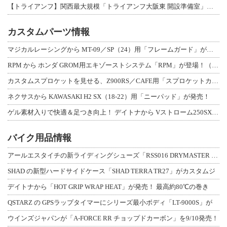
【トライアンフ】関西最大規模「トライアンフ大阪東 開設準備室」がオープン！ 限定
カスタムパーツ情報
マジカルレーシングから MT-09／SP（24）用「フレームガード」が登場！
RPM から ホンダ GROM用エキゾーストシステム「RPM」が登場！（動画あり
カスタムスプロケットを見せる、Z900RS／CAFE用「スプロケットカバーフルキ
ネクサスから KAWASAKI H2 SX（18-22）用「ニーパッド」が発売！
ゲル素材入りで快適＆足つき向上！ デイトナから Vストローム250SX用「快適ロ
バイク用品情報
アールエスタイチの新ライディングシューズ「RSS016 DRYMASTER スト
SHAD の新型ハードサイドケース「SHAD TERRA TR27」がカスタムジ
デイトナから「HOT GRIP WRAP HEAT」が発売！ 最高約80℃の巻き
QSTARZ の GPSラップタイマーにシリーズ最小ボディ「LT-9000S」が
ウインズジャパンが「A-FORCE RR チョップドカーボン」を9/10発売！