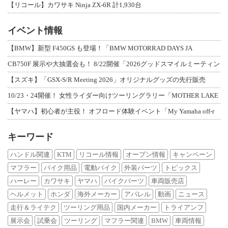
【リコール】カワサキ Ninja ZX-6R 計1,930台
イベント情報
【BMW】新型 F450GS も登場！「BMW MOTORRAD DAYS JA
CB750F 展示や大抽選会も！ 8/22開催「2026グッドスマイルミーティン
【スズキ】「GSX-S/R Meeting 2026」オリジナルグッズの先行販売
10/23・24開催！ 女性ライダー向けツーリングラリー「MOTHER LAKE
【ヤマハ】初心者が主役！ オフロード体験イベント「My Yamaha off-r
キーワード
ハンドル関連
KTM
リコール情報
オープン情報
キャンペーン
マフラー
バイク用品
電動バイク
外装パーツ
トピックス
ハーレー
カワサキ
ヤマハ
バイクパーツ
車両販売店
ヘルメット
ホンダ
海外メーカー
アパレル
動画
ニュース
走行＆ライテク
ツーリング用品
国内メーカー
トライアンフ
展示会
試乗会
ツーリング
マフラー関連
BMW
車両情報