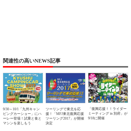
関連性の高いNEWS記事
「復興応援！！ライダー
9/30～10/1「九州キャン
ツーリングで東北を応
ミーティング in 別府」が
ピングカーショー」にハ
援！「MFJ東北復興応援
9/18に開催
ーレー登場！試乗と食と
ツーリング2017」が開催
マシンを楽しもう
決定