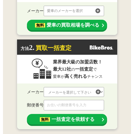
メーカー
愛車のメーカーを選択
愛車の買取相場を調べる
無料
2.
買取一括査定
方法
業界最大級の加盟店数！
最大12社
一括査定
の
で
高く売れる
愛車が
チャンス
メーカー
郵便番号
一括査定を依頼する
無料