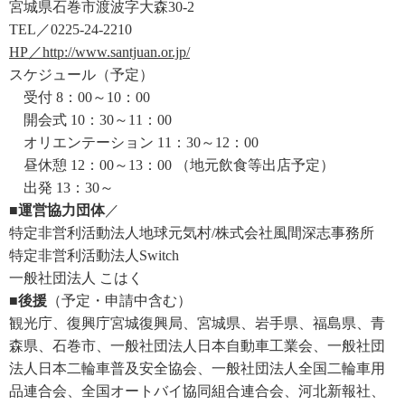
宮城県石巻市渡波字大森30-2
TEL／0225-24-2210
HP／http://www.santjuan.or.jp/
スケジュール（予定）
受付 8：00～10：00
開会式 10：30～11：00
オリエンテーション 11：30～12：00
昼休憩 12：00～13：00 （地元飲食等出店予定）
出発 13：30～
■運営協力団体
／
特定非営利活動法人地球元気村/株式会社風間深志事務所
特定非営利活動法人Switch
一般社団法人 こはく
■後援
（予定・申請中含む）
観光庁、復興庁宮城復興局、宮城県、岩手県、福島県、青
森県、石巻市、一般社団法人日本自動車工業会、一般社団
法人日本二輪車普及安全協会、一般社団法人全国二輪車用
品連合会、全国オートバイ協同組合連合会、河北新報社、