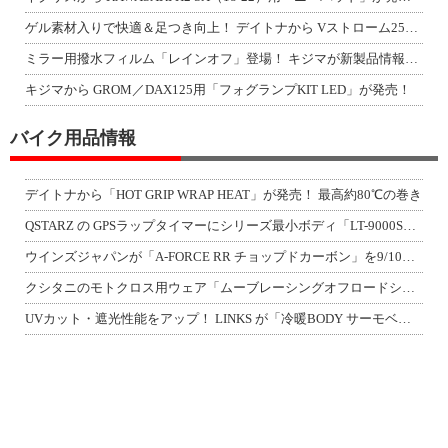
ゲル素材入りで快適＆足つき向上！ デイトナから Vストローム250SX用「快適ロ
ミラー用撥水フィルム「レインオフ」登場！ キジマが新製品情報「KIJIMA NE
キジマから GROM／DAX125用「フォグランプKIT LED」が発売！
バイク用品情報
デイトナから「HOT GRIP WRAP HEAT」が発売！ 最高約80℃の巻き
QSTARZ の GPSラップタイマーにシリーズ最小ボディ「LT-9000S」が
ウインズジャパンが「A-FORCE RR チョップドカーボン」を9/10発売！
クシタニのモトクロス用ウェア「ムーブレーシングオフロードシリーズ」3アイテムが登
UVカット・遮光性能をアップ！ LINKS が「冷暖BODY サーモベスト」改良