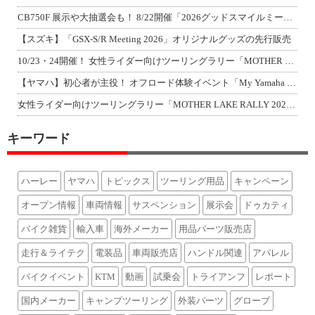
CB750F 展示や大抽選会も！ 8/22開催「2026グッドスマイルミーティン
【スズキ】「GSX-S/R Meeting 2026」オリジナルグッズの先行販売
10/23・24開催！ 女性ライダー向けツーリングラリー「MOTHER LAKE
【ヤマハ】初心者が主役！ オフロード体験イベント「My Yamaha off-r
女性ライダー向けツーリングラリー「MOTHER LAKE RALLY 2026」
キーワード
ハーレー
ヤマハ
トピックス
ツーリング用品
キャンペーン
オープン情報
車両情報
サスペンション
展示会
ドゥカティ
バイク雑貨
輸入車
海外メーカー
用品パーツ販売店
走行＆ライテク
電装品
車両販売店
ハンドル関連
アパレル
バイクイベント
KTM
動画
試乗会
トライアンフ
レポート
国内メーカー
キャンプツーリング
外装パーツ
グローブ