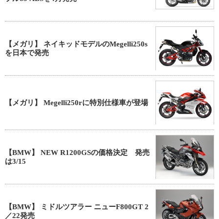
【メガリ】 ネイキッドモデルのMegelli250s
を日本で発売
【メガリ】 Megelli250rに特別仕様車が登場
【BMW】 NEW R1200GSの価格決定 発売
は3/15
【BMW】 ミドルツアラー ニューF800GT 2
／22発売