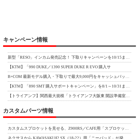
キャンペーン情報
新型「RESO」インカム発売記念！ 下取りキャンペーンを10/15まで延長して開
【KTM】「990 DUKE／1390 SUPER DUKE R EVO 購入サ
B+COM 最新モデル購入・下取りで最大9,000円をキャッシュバック！「B+F
【KTM】「890 SMT 購入サポートキャンペーン」を8/1～10/31まで実
【トライアンフ】関西最大規模「トライアンフ大阪東 開設準備室」がオープン！ 限定
カスタムパーツ情報
カスタムスプロケットを見せる、Z900RS／CAFE用「スプロケットカバーフルキ
ネクサスから KAWASAKI H2 SX（18-22）用「ニーパッド」が発売！