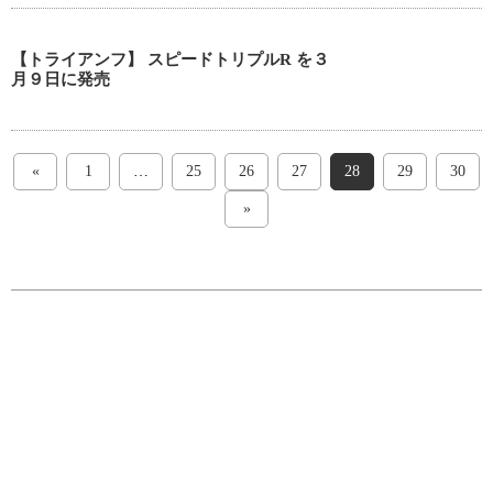
【トライアンフ】 スピードトリプルR を３
月９日に発売
«
1
…
25
26
27
28
29
30
»