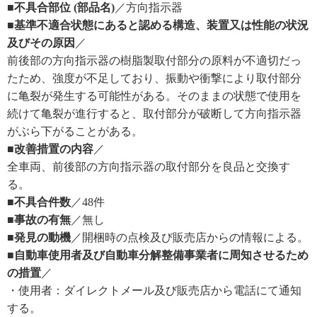
■不具合部位 (部品名)
／方向指示器
■基準不適合状態にあると認める構造、装置又は性能の状況
及びその原因
／
前後部の方向指示器の樹脂製取付部分の原料が不適切だっ
たため、強度が不足しており、振動や衝撃により取付部分
に亀裂が発生する可能性がある。そのままの状態で使用を
続けて亀裂が進行すると、取付部分が破断して方向指示器
がぶら下がることがある。
■改善措置の内容
／
全車両、前後部の方向指示器の取付部分を良品と交換す
る。
■不具合件数
／48件
■事故の有無
／無し
■発見の動機
／開梱時の点検及び販売店からの情報による。
■自動車使用者及び自動車分解整備事業者に周知させるため
の措置
／
・使用者：ダイレクトメール及び販売店から電話にて通知
する。