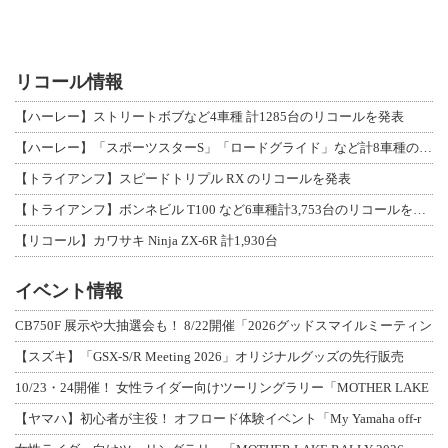
リコール情報
【ハーレー】ストリートボブなど4車種 計1285台のリコールを発表
【ハーレー】「スポーツスターS」「ロードグライド」など計8車種のリコールを発表
【トライアンフ】スピードトリプル RX のリコールを発表
【トライアンフ】ボンネビル T100 など6車種計3,753台のリコールを発表
【リコール】カワサキ Ninja ZX-6R 計1,930台
イベント情報
CB750F 展示や大抽選会も！ 8/22開催「2026グッドスマイルミーティン
【スズキ】「GSX-S/R Meeting 2026」オリジナルグッズの先行販売
10/23・24開催！ 女性ライダー向けツーリングラリー「MOTHER LAKE
【ヤマハ】初心者が主役！ オフロード体験イベント「My Yamaha off-r