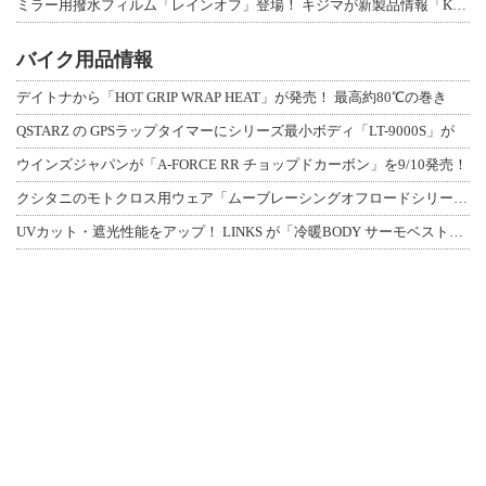
ミラー用撥水フィルム「レインオフ」登場！ キジマが新製品情報「KIJIMA NE
バイク用品情報
デイトナから「HOT GRIP WRAP HEAT」が発売！ 最高約80℃の巻き
QSTARZ の GPSラップタイマーにシリーズ最小ボディ「LT-9000S」が
ウインズジャパンが「A-FORCE RR チョップドカーボン」を9/10発売！
クシタニのモトクロス用ウェア「ムーブレーシングオフロードシリーズ」3アイテムが登
UVカット・遮光性能をアップ！ LINKS が「冷暖BODY サーモベスト」改良