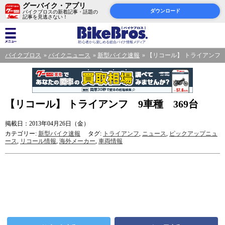
グーバイク・アプリ
ダウンロード
バイクブロスの新着記事・話題の
記事を見逃さない！
バイクブロス
バイクニュース
新型バイク速報
【リコール】 トライアンフ 
【リコール】 トライアンフ 9車種 369台
掲載日：2013年04月26日（金）
カテゴリー:
新型バイク速報
タグ:
トライアンフ
,
ニュース
,
ピックアップニュ
ース
,
リコール情報
,
海外メーカー
,
車両情報