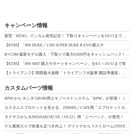
キャンペーン情報
新型「RESO」インカム発売記念！ 下取りキャンペーンを10/15まで延長して開
【KTM】「990 DUKE／1390 SUPER DUKE R EVO 購入サ
B+COM 最新モデル購入・下取りで最大9,000円をキャッシュバック！「B+F
【KTM】「890 SMT 購入サポートキャンペーン」を8/1～10/31まで実
【トライアンフ】関西最大規模「トライアンフ大阪東 開設準備室」がオープン！ 限定
カスタムパーツ情報
RPM から ホンダ GROM用エキゾーストシステム「RPM」が登場！（動画あり
カスタムスプロケットを見せる、Z900RS／CAFE用「スプロケットカバーフルキ
ネクサスから KAWASAKI H2 SX（18-22）用「ニーパッド」が発売！
ゲル素材入りで快適＆足つき向上！ デイトナから Vストローム250SX用「快適ロ