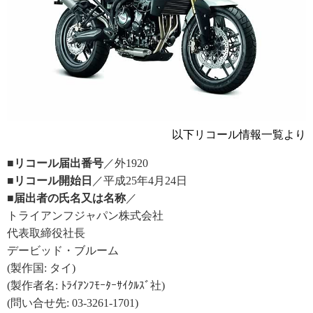
以下リコール情報一覧より
■リコール届出番号
／外1920
■リコール開始日
／平成25年4月24日
■届出者の氏名又は名称
／
トライアンフジャパン株式会社
代表取締役社長
デービッド・ブルーム
(製作国: タイ)
(製作者名: ﾄﾗｲｱﾝﾌﾓｰﾀｰｻｲｸﾙｽﾞ社)
(問い合せ先: 03-3261-1701)