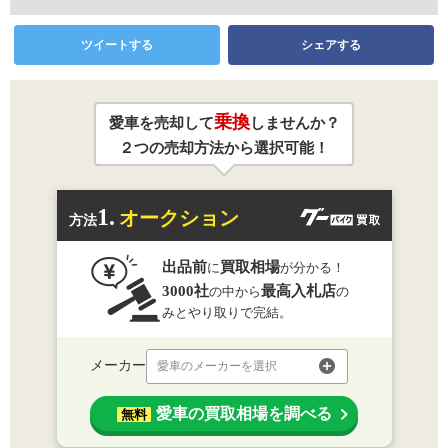
ツイートする
シェアする
乗換
愛車を売却して
しませんか？
２つの売却方法から選択可能！
1.
オークション
方法
出品前
買取相場
に
が分かる！
3000社
最高入札店
の中から
の
みとやり取りで完結。
メーカー
愛車のメーカーを選択
愛車の買取相場を調べる
無料