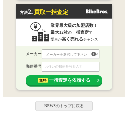
2.
買取一括査定
方法
業界最大級の加盟店数！
最大12社
一括査定
の
で
高く売れる
愛車が
チャンス
メーカー
郵便番号
一括査定を依頼する
無料
NEWSのトップに戻る