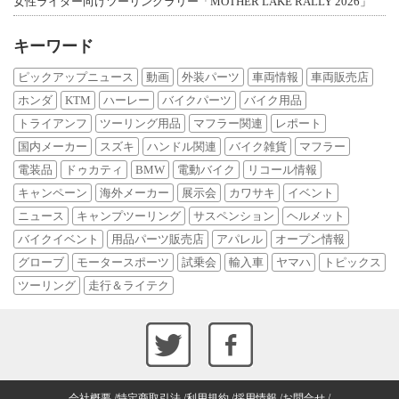
女性ライダー向けツーリングラリー「MOTHER LAKE RALLY 2026」
キーワード
ピックアップニュース
動画
外装パーツ
車両情報
車両販売店
ホンダ
KTM
ハーレー
バイクパーツ
バイク用品
トライアンフ
ツーリング用品
マフラー関連
レポート
国内メーカー
スズキ
ハンドル関連
バイク雑貨
マフラー
電装品
ドゥカティ
BMW
電動バイク
リコール情報
キャンペーン
海外メーカー
展示会
カワサキ
イベント
ニュース
キャンプツーリング
サスペンション
ヘルメット
バイクイベント
用品パーツ販売店
アパレル
オープン情報
グローブ
モータースポーツ
試乗会
輸入車
ヤマハ
トピックス
ツーリング
走行＆ライテク
会社概要
特定商取引法
利用規約
採用情報
お問合せ