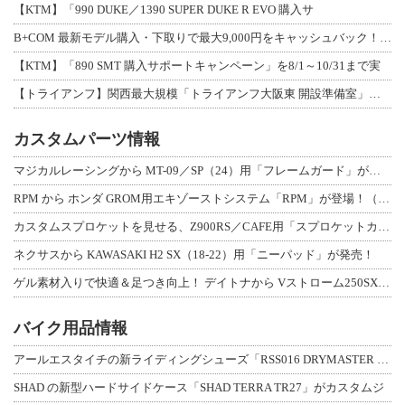
【KTM】「990 DUKE／1390 SUPER DUKE R EVO 購入サ
B+COM 最新モデル購入・下取りで最大9,000円をキャッシュバック！「B+F
【KTM】「890 SMT 購入サポートキャンペーン」を8/1～10/31まで実
【トライアンフ】関西最大規模「トライアンフ大阪東 開設準備室」がオープン！ 限定
カスタムパーツ情報
マジカルレーシングから MT-09／SP（24）用「フレームガード」が登場！
RPM から ホンダ GROM用エキゾーストシステム「RPM」が登場！（動画あり
カスタムスプロケットを見せる、Z900RS／CAFE用「スプロケットカバーフルキ
ネクサスから KAWASAKI H2 SX（18-22）用「ニーパッド」が発売！
ゲル素材入りで快適＆足つき向上！ デイトナから Vストローム250SX用「快適ロ
バイク用品情報
アールエスタイチの新ライディングシューズ「RSS016 DRYMASTER スト
SHAD の新型ハードサイドケース「SHAD TERRA TR27」がカスタムジ