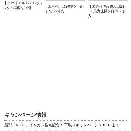
【BMW】K1600GTLのカ
【BMW】R1200Rを一新
【BMW】新S1000RRは
スタム車両を公開
して3/6発売
199馬力仕様を日本へ導
入
キャンペーン情報
新型「RESO」インカム発売記念！ 下取りキャンペーンを10/15まで延長して開