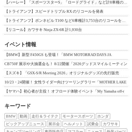
【ハーレー】「スポーツスターS」「ロードグライド」など計8車種のリコールを発表
【トライアンフ】スピードトリプル RX のリコールを発表
【トライアンフ】ボンネビル T100 など6車種計3,753台のリコールを発表
【リコール】カワサキ Ninja ZX-6R 計1,930台
イベント情報
【BMW】新型 F450GS も登場！「BMW MOTORRAD DAYS JA
CB750F 展示や大抽選会も！ 8/22開催「2026グッドスマイルミーティン
【スズキ】「GSX-S/R Meeting 2026」オリジナルグッズの先行販売
10/23・24開催！ 女性ライダー向けツーリングラリー「MOTHER LAKE
【ヤマハ】初心者が主役！ オフロード体験イベント「My Yamaha off-r
キーワード
BMW
動画
走行＆ライテク
モータースポーツ
ホンダ
ピックアップニュース
展示会
ヘルメット
試乗会
カワサキ
キャンプツーリング
車両販売店
マフラー
ニュース
外装パーツ