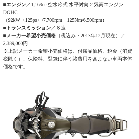
■エンジン
／1,169cc 空水冷式 水平対向２気筒エンジン
DOHC
（92kW〈125ps〉/7,700rpm、125Nm/6,500rpm）
■トランスミッション
／６速
■メーカー希望小売価格
（税込み・2013年12月現在）／
2,389,000円
※上記メーカー希望小売価格は、付属品価格、税金（消費
税除く）、保険料、登録に伴う諸費用を含まない車両本体
価格です。