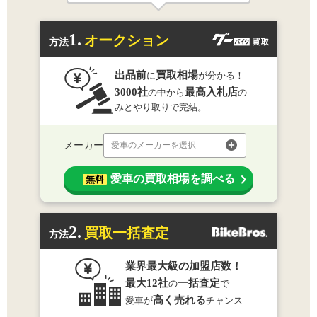
1.
オークション
方法
出品前
買取相場
に
が分かる！
3000社
最高入札店
の中から
の
みとやり取りで完結。
メーカー
愛車のメーカーを選択
愛車の買取相場を調べる
無料
2.
買取一括査定
方法
業界最大級の加盟店数！
最大12社
一括査定
の
で
高く売れる
愛車が
チャンス