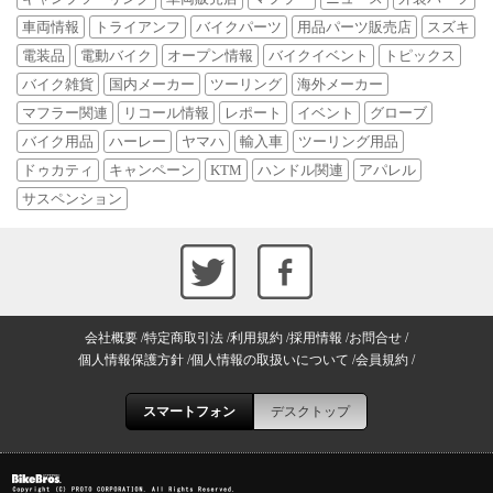
車両情報
トライアンフ
バイクパーツ
用品パーツ販売店
スズキ
電装品
電動バイク
オープン情報
バイクイベント
トピックス
バイク雑貨
国内メーカー
ツーリング
海外メーカー
マフラー関連
リコール情報
レポート
イベント
グローブ
バイク用品
ハーレー
ヤマハ
輸入車
ツーリング用品
ドゥカティ
キャンペーン
KTM
ハンドル関連
アパレル
サスペンション
会社概要
特定商取引法
利用規約
採用情報
お問合せ
個人情報保護方針
個人情報の取扱いについて
会員規約
スマートフォン
デスクトップ