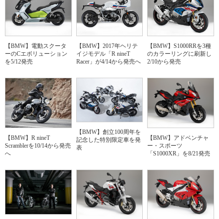
【BMW】電動スクータ
【BMW】2017年ヘリテ
【BMW】S1000RRを3種
ーのCエボリューション
イジモデル「R nineT
のカラーリングに刷新し
を5/12発売
Racer」が4/14から発売へ
2/10から発売
【BMW】創立100周年を
【BMW】R nineT
【BMW】アドベンチャ
記念した特別限定車を発
Scramblerを10/14から発売
ー・スポーツ
表
へ
「S1000XR」を8/21発売