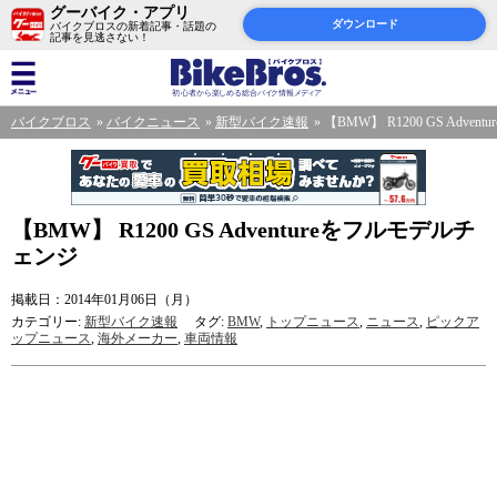
グーバイク・アプリ
ダウンロード
バイクブロスの新着記事・話題の
記事を見逃さない！
バイクブロス
バイクニュース
新型バイク速報
【BMW】 R1200 GS Adv
【BMW】 R1200 GS Adventureをフルモデルチ
ェンジ
掲載日：2014年01月06日（月）
カテゴリー:
新型バイク速報
タグ:
BMW
,
トップニュース
,
ニュース
,
ピックア
ップニュース
,
海外メーカー
,
車両情報