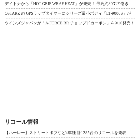
デイトナから「HOT GRIP WRAP HEAT」が発売！ 最高約80℃の巻き
QSTARZ の GPSラップタイマーにシリーズ最小ボディ「LT-9000S」が
ウインズジャパンが「A-FORCE RR チョップドカーボン」を9/10発売！
リコール情報
【ハーレー】ストリートボブなど4車種 計1285台のリコールを発表